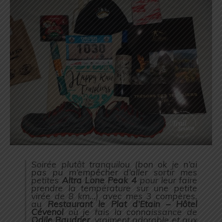
Soirée plutôt tranquilou (
bon ok je n’ai
pas pu m’empêcher d’aller sortir mes
petites
Altra Lone Peak 4
pour leur faire
prendre la température sur une petite
virée de 8 km…
) avec mes 3 compères,
au
Restaurant le Plat d’Etain – Hôtel
Cévenol
où je fais la connaissance de
Odile Baudrier
, vraiment adorable et aux