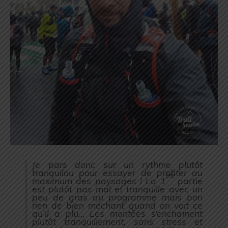
Je pars donc sur un rythme plutôt
tranquilou pour essayer de profiter au
ère
maximum des paysages ! La 1
partie
est plutôt pas mal et tranquille avec un
peu de gras au programme mais bon
rien de bien méchant quand on voit ce
qu’il a plu… Les montées s’enchainent
plutôt tranquillement, sans stress et