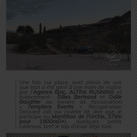
Une fois sur place, quel plaisir de voir
que tout a été géré d’une main de maître
par l’
Agence Epic, ALTRA RUNNING
et
évidemment
Gilles Bertrand
et
Odile
Baudrier
au travers de l’association
«
Templiers Events
». Récupération
Dossard (
ah oui j’oublie de dire que je
participe au
Marathon de l’Orchis, 37km
pour 1900mD+
), quelques petits
cadeaux, bref le top d’avoir déjà tout.