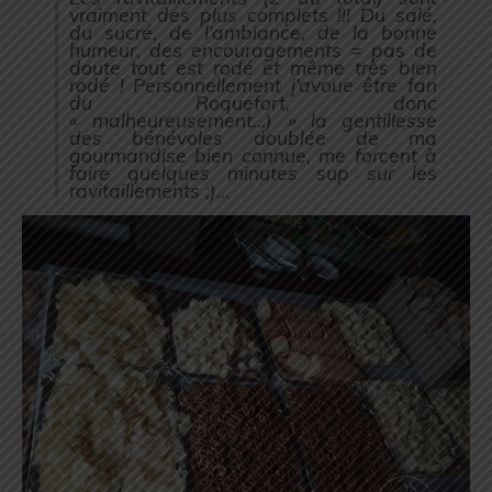
vraiment des plus complets !!! Du salé,
du sucré, de l’ambiance, de la bonne
humeur, des encouragements = pas de
doute tout est rodé et même très bien
rodé ! Personnellement j’avoue être fan
du Roquefort, donc
« malheureusement…) » la gentillesse
des bénévoles doublée de ma
gourmandise bien connue, me forcent à
faire quelques minutes sup sur les
ravitaillements ;)…