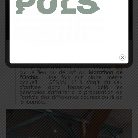
Une fois les coureurs lancés, Nathan et
moi partons direction
Roquefort
(
vous
savez la ville où le fameux fromage ne
laisse généralement pas indifférent
)
sur le lieu du départ du
Marathon de
l’Orchis
… Une fois sur place, même
accueil = GÉNIAL !!! Il s’agit du lieu
d’arrivée donc j’observe déjà les
bénévoles s’affairer à la préparation de
l’arrivée des différentes courses au fil de
la journée…