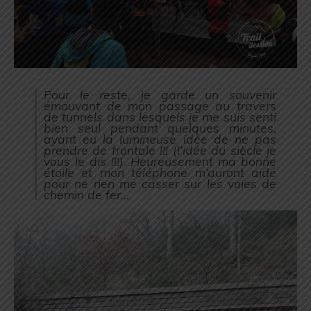
Pour le reste, je garde un souvenir
émouvant de mon passage au travers
de tunnels dans lesquels je me suis senti
bien seul pendant quelques minutes,
ayant eu la lumineuse idée de ne pas
prendre de frontale !!! (
l’idée du siècle je
vous le dis !!!
). Heureusement ma bonne
étoile et mon téléphone m’auront aidé
pour ne rien me casser sur les voies de
chemin de fer…