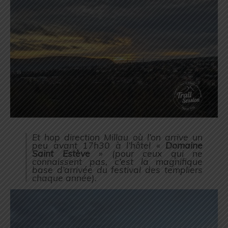
Et hop direction Millau où l’on arrive un
peu avant 17h30 à l’hôtel «
Domaine
Saint Estève
» (
pour ceux qui ne
connaissent pas, c’est la magnifique
base d’arrivée du festival des templiers
chaque année
).