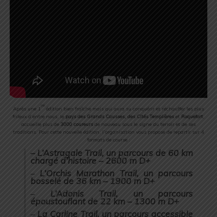
ère
Après une 1
édition bien fraîche mais qui aura su conquérir et réchauffer les plus
frileux d’entre nous, le
pays des Grands Causses, des Cités Templières
et
Roquefort
,
accueille plus de
3000 coureurs
de nouveau sous le signe du terroir et de ses
traditions. Pour cette nouvelle édition, l’organisation vous propose de repartir sur 4
formats de course :
– L’Astragale Trail, un parcours de 60 km
chargé d’histoire – 2600 m D+
–
L’Orchis Marathon Trail, un parcours
bosselé de 36 km – 1900 m D+
–
L’Adonis Trail, un parcours
époustouflant de 22 km – 1300 m D+
–
La Carline Trail, un parcours accessible