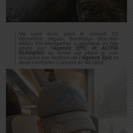
Me voilà donc parti le samedi 03
décembre depuis Bordeaux direction
Millau Via Montpellier (
Logistique au top
gérée par l’
Agence EPIC et ALTRA
RUNNING
) ou arrivé sur place je suis
récupéré par Nathan de l’
Agence Epic
et
deux confrères (
Vincent
et Nicolas
).