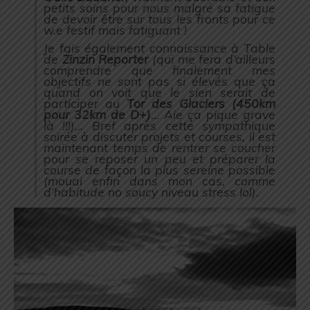
petits soins pour nous malgré sa fatigue
de devoir être sur tous les fronts pour ce
w.e festif mais fatiguant !
Je fais également connaissance à Table
de
Zinzin Reporter
(
qui me fera d’ailleurs
comprendre que finalement mes
objectifs ne sont pas si élevés que ça
quand on voit que le sien serait de
participer au
Tor des Glaciers (450km
pour 32km de D+)
… Aie ça pique grave
là !!!
)… Bref après cette sympathique
soirée à discuter projets et courses, il est
maintenant temps de rentrer se coucher
pour se reposer un peu et préparer la
course de façon la plus sereine possible
(
mouai enfin dans mon cas, comme
d’habitude no soucy niveau stress lol
).