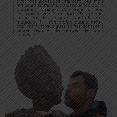
avec des paysages vraiment jolis mais
malheureusement un peu bouchés par le
brouillard.. Vraiment dommage car pour
les avoir traversés en partie l’an dernier
sur le long, les paysages sont plus que
magiques ! … j’en profite quand même
pour me faire quelques selfies dont j’ai le
secret histoire de garder de bons
souvenirs.