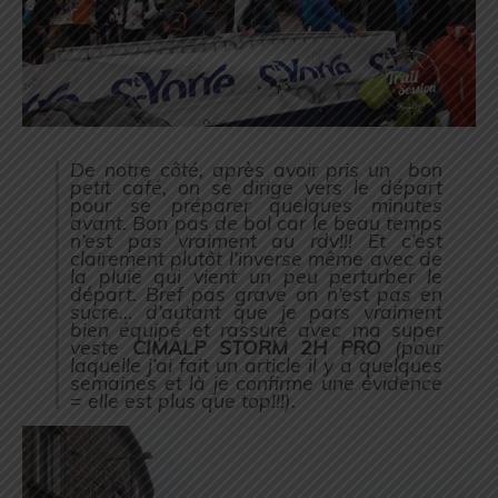
De notre côté, après avoir pris un bon
petit café, on se dirige vers le départ
pour se préparer quelques minutes
avant. Bon pas de bol car le beau temps
n’est pas vraiment au rdv!!! Et c’est
clairement plutôt l’inverse même avec de
la pluie qui vient un peu perturber le
départ. Bref pas grave on n’est pas en
sucre… d’autant que je pars vraiment
bien équipé et rassuré avec ma super
veste
CIMALP STORM 2H PRO
(
pour
laquelle j’ai fait un article il y a quelques
semaines et là je confirme une évidence
= elle est plus que top!!!
).