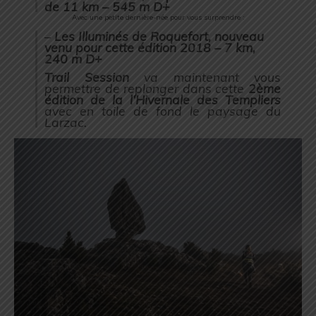
de 11 km – 545 m D+
Avec une petite dernière-née pour vous surprendre :
–
Les Illuminés de Roquefort, nouveau
venu pour cette édition 2018 – 7 km,
240 m D+
Trail Session
va maintenant vous
permettre de replonger dans cette
2ème
édition de la l’Hivernale des Templiers
avec en toile de fond le paysage du
Larzac.