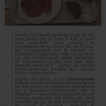
Nicolas et Vincent participent au 66 km
donc plutôt que de faire 2 A/R, on part
tous ensemble pour prendre la
température de la course dès 6h30 pour
les accompagner sur le départ. Là
franchement gros pied déjà car on reste
sur des températures plutôt clémentes
et franchement je ne vais pas m’en
ère
plaindre après la 1
édition qui devrait
rester dans les annales des courses
façon «
mister freeze
».
Quand on arrive à la
Couvertoirade
(
village absolument magnifique juché sur
les hauteurs
), on s’aperçoit directement
du « pourquoi l’organisation est si
réputée ? » : aussi bien d’un point de vue
parking qu’accueil, les bénévoles sont
vraiment au top et tout est rôdé comme
du papier à musique…. direction le