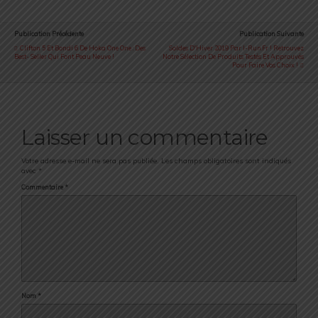
Publication Précédente
Publication Suivante
Clifton 5 Et Bondi 6 De Hoka One One : Des
Soldes D'Hiver 2019 Par I-Run.fr ! Retrouvez
Best- Seller Qui Font Peau Neuve !
Notre Sélection De Produits Testés Et Approuvés
Pour Faire Vos Choix !
Laisser un commentaire
Votre adresse e-mail ne sera pas publiée.
Les champs obligatoires sont indiqués
avec
*
Commentaire
*
Nom
*