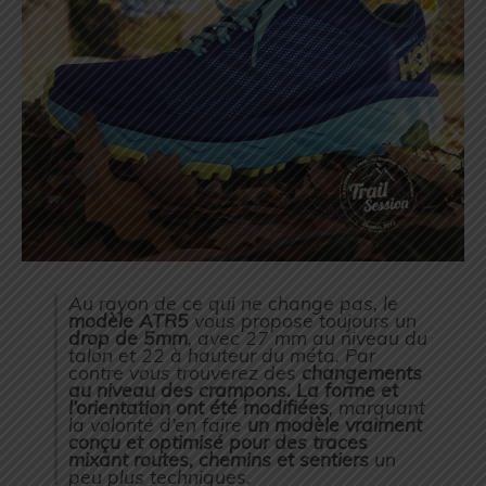
Au rayon de ce qui ne change pas, le
modèle ATR5
vous propose toujours un
drop de 5mm
, avec 27 mm au niveau du
talon et 22 à hauteur du méta. Par
contre vous trouverez des
changements
au niveau des crampons. La forme et
l’orientation ont été modifiées
, marquant
la volonté d’en faire
un modèle vraiment
conçu et optimisé pour des traces
mixant routes, chemins et sentiers
un
peu plus techniques.