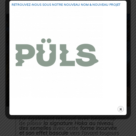
cette décision impacte de façon positive
RETROUVEZ-NOUS SOUS NOTRE NOUVEAU NOM & NOUVEAU PROJET
l’esthétique de la chaussure.
J’ai également retrouvé avec beaucoup
de plaisir
la signature Hoka au niveau
des semelles
avec cette
forme incurvée
et son effet bascule
vers l’avant toujours