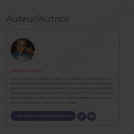
Auteur/Autrice
Anastasiia MASIP
Je suis Anastasiia, l'épouse de Cédric et la Maman de notre fils Léo. Je
suis née en 1992 en Ukraine, j'ai 31 ans, je suis originaire du Donbass.
Je me suis mis à la course à pied avant la naissance de Léo (Mars 2018).
J'ai réalisé mon premier Trail de 20km en Juillet 2017, et j'ai terminé mon
premier Marathon à Paris en 3h50 en 2019. Je rêve de faire des Ultras,
et je suis créatrice de contenus à mon compte.
Voir toutes les publications