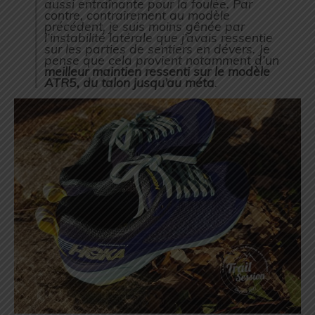
aussi entraînante pour la foulée. Par
contre, contrairement au modèle
précédent, je suis moins gênée par
l’instabilité latérale que j’avais ressentie
sur les parties de sentiers en dévers. Je
pense que cela provient notamment d’un
meilleur maintien ressenti sur le modèle
ATR5, du talon jusqu’au méta
.