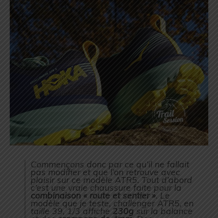
Commençons donc par ce qu’il ne fallait
pas modifier et que l’on retrouve avec
plaisir sur ce modèle ATR5. Tout d’abord
c’est une vraie chaussure faite pour la
combinaison « route et sentier »
. Le
modèle que je teste, challenger ATR5, en
taille 39, 1/3 affiche
230g
sur la balance