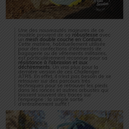
Une des nouveautés majeures de ce
modèle provient de sa
robustesse
avec
un
mesh double couche en Cordura
.
Cette matière, habituellement utilisée
pour des confections d’éléments de
bagagerie ou de vêtements militaires,
est particulièrement reconnue pour sa
résistance à l’abrasion et aux
déchirements
. Un vrai plus pour la
dernière version de ces Challenger
ATR5. En effet, il n’est pas besoin de se
retrouver sur des parcours très
techniques pour se retrouver les pieds
dans les ronces et autres arbustes qui
laissent souvent des traces sur
l’empeigne : la simple sortie
d’entrainement suffit !