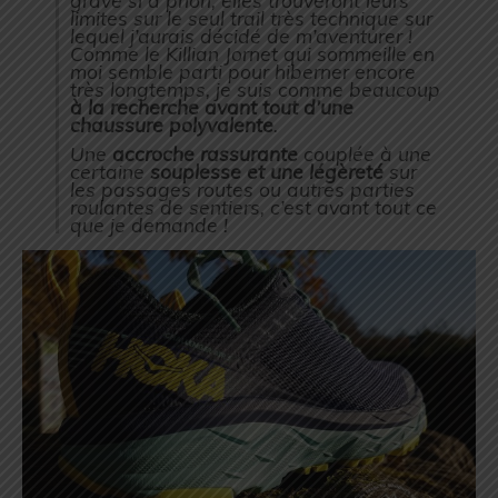
grave si à priori, elles trouveront leurs
limites sur le seul trail très technique sur
lequel j’aurais décidé de m’aventurer !
Comme le Killian Jornet qui sommeille en
moi semble parti pour hiberner encore
très longtemps, je suis comme beaucoup
à la recherche avant tout d’une
chaussure polyvalente
.
Une
accroche rassurante
couplée à une
certaine
souplesse et une légèreté
sur
les passages routes ou autres parties
roulantes de sentiers, c’est avant tout ce
que je demande !