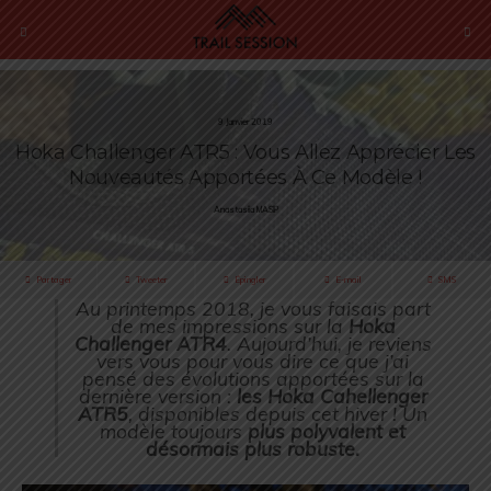
9 Janvier 2019
Hoka Challenger ATR5 : Vous Allez Apprécier Les
Nouveautés Apportées À Ce Modèle !
Anastasiia MASIP
Partager
Tweeter
Épingler
E-mail
SMS
Au printemps 2018, je vous faisais part
de mes impressions sur la
Hoka
Challenger ATR4
. Aujourd’hui, je reviens
vers vous pour vous dire ce que j’ai
pensé des évolutions apportées sur la
dernière version :
les
Hoka Cahellenger
ATR5
, disponibles depuis cet hiver ! Un
modèle toujours
plus polyvalent et
désormais plus robuste.