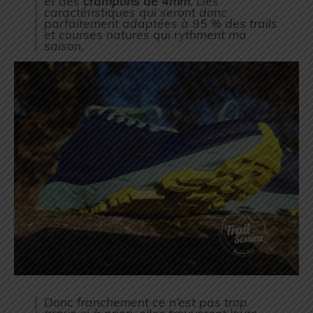
et des
crampons de 4mm
. Des
caractéristiques qui seront donc
parfaitement adaptées à 95 % des trails
et courses natures qui rythment ma
saison.
Donc franchement ce n’est pas trop