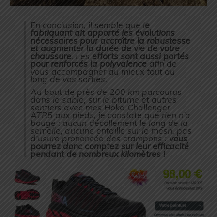
En conclusion, il semble que l
e
fabriquant ait apporté les évolutions
nécessaires pour accroître la robustesse
et augmenter la durée de vie de votre
chaussure
. Les
efforts sont aussi portés
pour renforcés la polyvalence
afin de
vous accompagner au mieux tout au
long de vos sorties.
Au bout de près de 200 km parcourus
dans le sable, sur le bitume et autres
sentiers avec mes Hoka Challenger
ATR5 aux pieds, je constate que rien n’a
bougé : aucun décollement le long de la
semelle, aucune entaille sur le mesh, pas
d’usure prononcée des crampons :
vous
pourrez donc comptez sur leur efficacité
pendant de nombreux kilomètres !