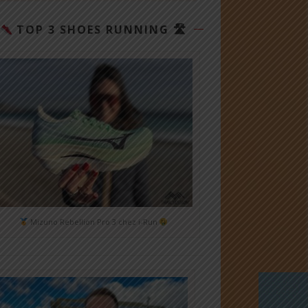
TOP 3 SHOES RUNNING 🛣
Mizuno Rebellion Pro 3 chez i-Run