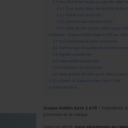
3.3
Avis Global de Serge au sujet de cette 
3.3.1
Pour quels types de terrains et de co
3.3.2
Points forts & Atouts
3.3.3
Éventuel axe d’amélioration
3.3.4
Note de 4.4 / 5 pour cette Scarpa G
4
Review – Scarpa Golden Gate 2 ATR par Cédr
4.1
De la polyvalence sans compromis
4.2
Technologie de pointe et performance(s
4.3
Rigidité à améliorer
4.4
Adaptabilité universelle
4.5
Points forts et conclusion
4.6
Note globale de 4.6/5 pour cette Scarpa
5
Où acheter la Scarpa Golden Gate 2 ATR ?
6
Auteur/Autrice
Scarpa Golden Gate 2 ATR
= Polyvalente, h
promesse de la marque.
Dans cet article,
nous plongerons au cœur