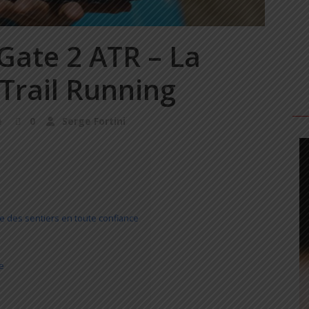
Gate 2 ATR – La
Trail Running
e
0
Serge Fortini
e des sentiers en toute confiance
e