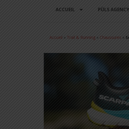
ACCUEIL
PÜLS AGENC
Accueil
»
Trail & Running
»
Chaussures
»
S