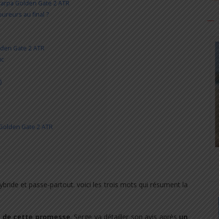
Scarpa Golden Gate 2 ATR
ureurs au final ?
olden Gate 2 ATR
ic
)
 Golden Gate 2 ATR
ybride et passe-partout. voici les trois mots qui résument la
 de cette promesse
. Serge va détailler son avis après
un