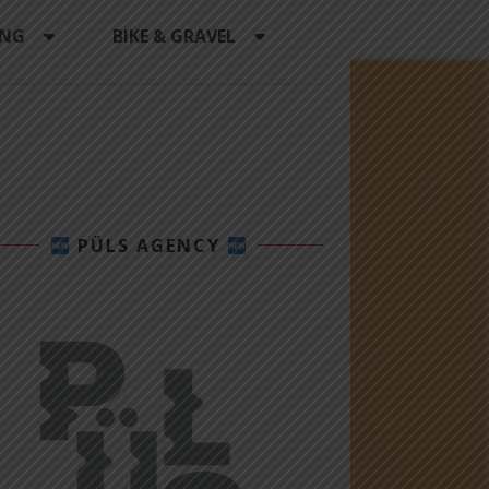
ING
BIKE & GRAVEL
PÜLS AGENCY