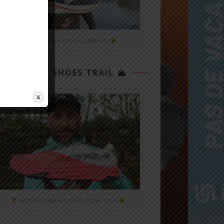
Mizuno Neo Zen chez Alltricks
TOP 3 SHOES TRAIL 🏔
Altra Mont Blanc Carbone chez i-Run