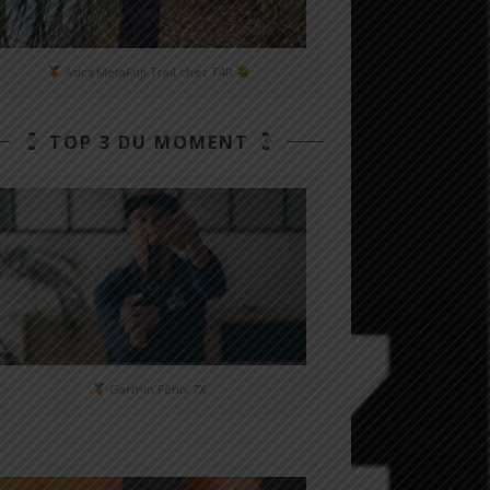
Asics MetaFuji Trail chez T4R
TOP 3 DU MOMENT
Garmin Fénix 7X