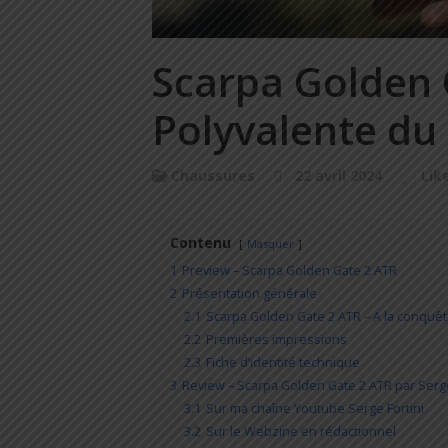
Scarpa Golden 
Polyvalente du 
Chaussures
22 avril 2024
Lik
Contenu
Masquer
1
Preview – Scarpa Golden Gate 2 ATR
2
Présentation générale
2.1
Scarpa Golden Gate 2 ATR – A la conquêt
2.2
Premières impressions
2.3
Fiche d’identité technique
3
Review – Scarpa Golden Gate 2 ATR par Serg
3.1
Sur ma chaîne Youtube Serge Fortini
3.2
Sur le Webzine en rédactionnel