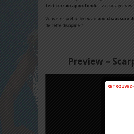
test terrain approfondi.
Il va partager
ses 
Vous êtes prêt à découvrir
une chaussure de
de cette discipline ?
Preview – Scar
RETROUVEZ-