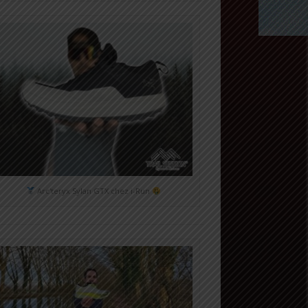
Arc'teryx Sylan GTX chez i-Run