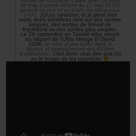
reprise de la course à pied avec 20 kilos
de trop (reprise datant du 21 mai 2018)
jusqu’à ce jour et un poids de 66kg pour
1m71.
J’ai pu savourer, et je pèse mes
mots, leurs bénéfices tant sur des sorties
longues, des sorties de travail de
fractionné ou des sorties plus souples
.
Le 29 septembre en Tunisie elles seront
au départ de l’Ultra Mirage El Djerid
100K
, un ultra d’une traite dans le
désert, et approcheront des 600km
d’utilisation…
c’est donc vous dire que j’ai
eu le temps de les apprécier