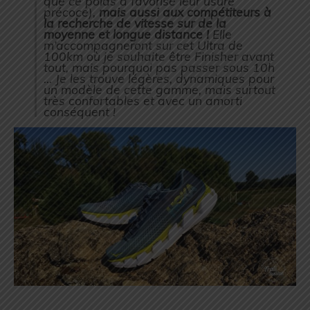
que ce poids a favorisé leur usure
précoce),
mais aussi aux compétiteurs à
la recherche de vitesse sur de la
moyenne et longue distance !
Elle
m’accompagneront sur cet Ultra de
100km où je souhaite être Finisher avant
tout, mais pourquoi pas passer sous 10h
… Je les trouve légères, dynamiques pour
un modèle de cette gamme, mais surtout
très confortables et avec un amorti
conséquent !