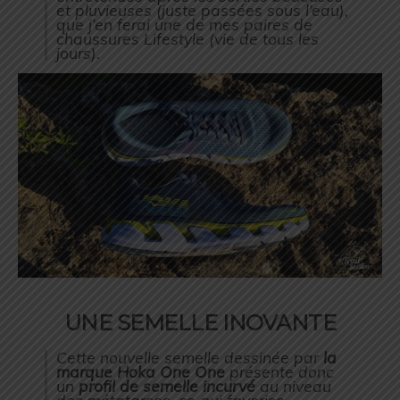
et pluvieuses (juste passées sous l’eau),
que j’en ferai une de mes paires de
chaussures Lifestyle (vie de tous les
jours).
UNE SEMELLE INOVANTE
Cette nouvelle semelle dessinée par
la
marque Hoka One One
présente donc
un
profil de semelle incurvé
au niveau