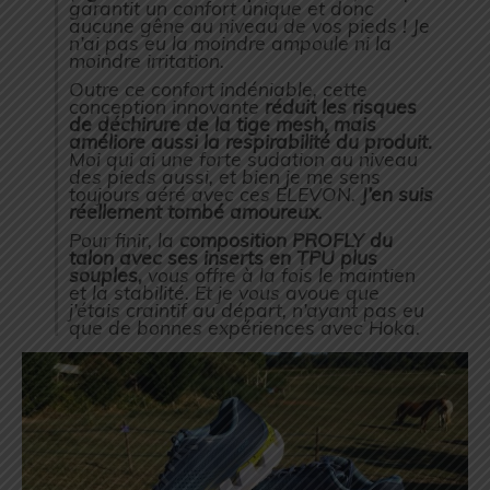
garantit un confort unique et donc
aucune gêne au niveau de vos pieds ! Je
n’ai pas eu la moindre ampoule ni la
moindre irritation.
Outre ce confort indéniable, cette
conception innovante
réduit les risques
de déchirure de la tige mesh, mais
améliore aussi la respirabilité du produit.
Moi qui ai une forte sudation au niveau
des pieds aussi, et bien je me sens
toujours aéré avec ces ELEVON.
J’en suis
réellement tombé amoureux
.
Pour finir, la
composition PROFLY du
talon avec ses inserts en TPU plus
souples,
vous offre à la fois le maintien
et la stabilité. Et je vous avoue que
j’étais craintif au départ, n’ayant pas eu
que de bonnes expériences avec Hoka.