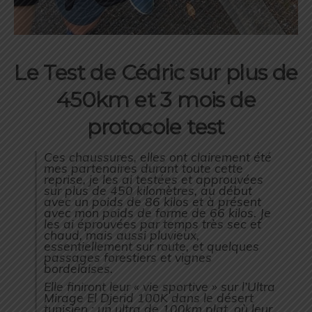
Le Test de Cédric sur plus de
450km et 3 mois de
protocole test
Ces chaussures, elles ont clairement été
mes partenaires durant toute cette
reprise, je les ai testées et approuvées
sur plus de 450 kilomètres, au début
avec un poids de 86 kilos et à présent
avec mon poids de forme de 66 kilos. Je
les ai éprouvées par temps très sec et
chaud, mais aussi pluvieux,
essentiellement sur route, et quelques
passages forestiers et vignes
bordelaises.
Elle finiront leur « vie sportive » sur l’Ultra
Mirage El Djerid 100K dans le désert
tunisien ; un ultra de 100km plat, où leur