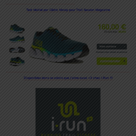
Test réalisé par Cédric Masip pour Trail Session Magazine
Disponibles dans ce coloris que j’aime aussi <3 chez i-Run !!!