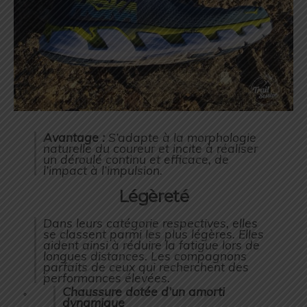
Avantage :
S’adapte à la morphologie
naturelle du coureur et incite à réaliser
un déroulé continu et efficace, de
l’impact à l’impulsion.
Légèreté
Dans leurs catégorie respectives, elles
se classent parmi les plus légères. Elles
aident ainsi à réduire la fatigue lors de
longues distances. Les compagnons
parfaits de ceux qui recherchent des
performances élevées.
Chaussure dotée d’un amorti
dynamique