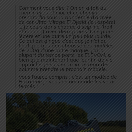
Comment vous dire ? On en a fait du
chemin elles et moi, et ce chemin
prendra fin sous la banderole d’arrivée
de cet Ultra Mirage El Djerid (je l’espère)
… Je cours dans chaque discipline (trail
et running) avec deux paires. Une paire
légère et une autre un peu plus lourde.
Ce qui est dingue c’est que je n’ai au
final que très peu chaussé ces modèles
de 200g d’une autre marque. J’ai la
plupart du temps porté les ELEVON, si
bien que maintenant que leur fin de vie
approche, je suis en train de regarder
pour me prendre le prochain modèle.
Vous l’aurez compris : c’est un modèle de
Hoka que je vous recommande les yeux
fermés !