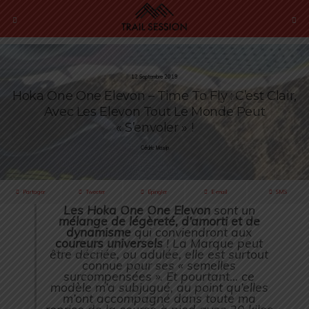
12 Septembre 2018
Hoka One One Elevon – Time To Fly : C’est Clair,
Avec Les Elevon Tout Le Monde Peut
« S’envoler » !
Cédric Masip
Partager
Tweeter
Épingler
E-mail
SMS
Les Hoka One One Elevon
sont un
mélange de légèreté, d’amorti et de
dynamisme
qui conviendront aux
coureurs universels
! La Marque peut
être décriée, ou adulée, elle est surtout
connue pour ses « semelles
surcompensées ». Et pourtant… ce
modèle m’a subjugué, au point qu’elles
m’ont accompagné dans toute ma