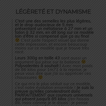
LÉGÈRETÉ ET DYNAMISME
C’est une des semelles les plus légères,
et le drop audacieux de 5 mm
présentant un métatarse à 27 mm et un
talon à 32 mm, en dit long sur ce modèle
loin d’être si compensé que ça au final
C’est juste l’aspect visuel qui donne
cette impression, et encore beaucoup
moins sur ce modèle que je trouve très
racé.
Leurs 300g en taille 43
sont aussi un
argument qui pèse sur la balance
Polyvalentes à souhait !
Avec mon poids
de 86 kilos pour 1m71 à la reprise, je
peux vous dire que j’ai su apprécier ces
chaussures
Ce qui m’a le plus séduit sur ce modèle,
c’est notre évolution ensemble !
Je suis la
preuve qu’elles conviendront donc
PARFAITEMENT aux coureurs universels
qui pèsent jusqu’à 85 kilos
(j’en faisais
86, mais comme je le disais : je pense