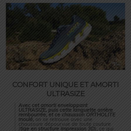
CONFORT UNIQUE ET AMORTI
ULTRASIZE
Avec cet amorti enveloppant
ULTRASIZE, puis cette languette arrière
rembourrée, et ce chausson ORTHOLITE
moulé,
on se retrouve avec une
chaussure dépourvue de toute couture
(
tige en structure impression 3D
), ce qui