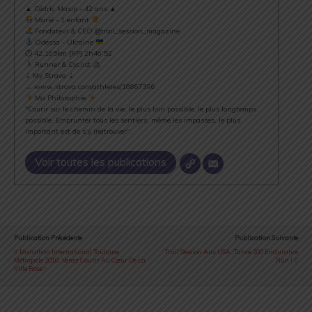
▲ Cédric Masip - 42 ans ▲
Marié - 1 enfant
Fondateur & CEO @trail_session_magazine
Odessa - Ukraine
⏱ 42.195km [RP] 2h46’52
Runner & Cyclist
⇣ My Strava ⇣
→ www.strava.com/athletes/18867396
Ma Philosophie
"Courir sur le chemin de la vie, le plus loin possible, le plus longtemps
possible. Emprunter tous les sentiers, même les impasses, le plus
important est de s’y (re)trouver".
Voir toutes les publications
Publication Précédente
Publication Suivante
Marathon International Toulouse
Trail Session Aux USA : Tahoe 200 Endurance
Métropole 2018 : Venez Courir Au Cœur De La
Run !
Ville Rose !