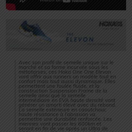
Avec son profil de semelle unique sur le
marché et sa forme incurvée sous les
métatarses, ces Hoka One One Elevon
vont offrir aux runners un modèle tout en
confort mais tout aussi dynamique. Elles
permettent une foulée fluide, et la
construction Suspension Frame de la
semelle ainsi que la semelle
intermédiaire en EVA haute densité vont
générer un amorti élevé avec du rebond.
La semelle extérieure en caoutchouc
haute résistance à l’abrasion va
permettre une durabilité renforcée. Les
miennes vont passer les 600km et
seront en fin de vie après un Ultra de