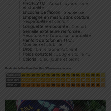
PROFLYTM
: Amorti, dynamisme
et stabilité
Encoche de flexion
: Souplesse
Empeigne en mesh, sans couture
:
Respirabilité et confort
Languette rembourrée
: Confort
Semelle extérieure renforcée
:
Résistance à l’abrasion, durabilité
Renfort au talon en TPU
:
Maintien et stabilité
Drop
: 5mm (26mm/31mm)
Poids constaté
: 300g en taille 43
Coloris
: Bleu, jaune et blanc