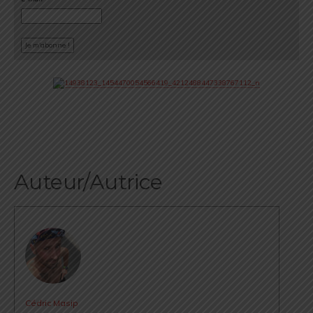
Auteur/Autrice
Cédric Masip