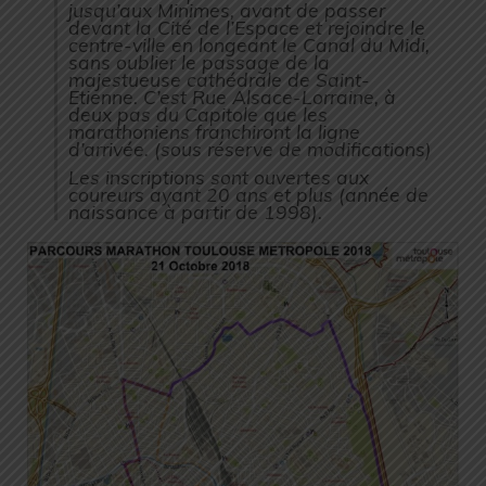
jusqu’aux Minimes, avant de passer
devant la Cité de l’Espace et rejoindre le
centre-ville en longeant le Canal du Midi,
sans oublier le passage de la
majestueuse cathédrale de Saint-
Etienne. C’est Rue Alsace-Lorraine, à
deux pas du Capitole que les
marathoniens franchiront la ligne
d’arrivée. (sous réserve de modifications)
Les inscriptions sont ouvertes aux
coureurs ayant 20 ans et plus (année de
naissance à partir de 1998).