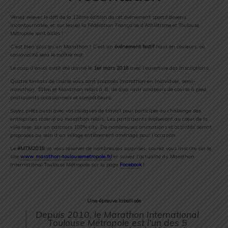
Venez relever le défi de la 12ème édition de cet événement sportif devenu
incontournable, et sur lequel la Fédération Française d’Athlétisme et Toulouse
Métropole sont alliés !
C’est bien plus qu’un Marathon ! C’est un
événement festif
haut en couleurs, où
convivialité sera le maître mot.
Le coup d’envoi avait été donné le
1er mars 2018
avec l’ouverture des inscriptions.
Quatre formats de course vous sont proposés (marathon en individuel, semi-
marathon, 10km et Marathon relais à 4), de quoi ravir amateurs de course à pied,
pratiquants occasionnels et compétiteurs.
Soyez prêts aussi avec vos collègues de travail pour participer au challenge des
entreprises réservé au marathon relais. Les participants évolueront au cœur de la
ville rose, sur un parcours 100% city. De nombreuses animations et activités seront
proposées au sein d’un village entièrement aménagé pour l’occasion.
Le
#MTM2018
va vous réserver de nombreuses surprises, courez vous inscrire sur le
site
www.marathon-toulousemetropole.fr/
et suivez l’actualité du Marathon
International Toulouse Métropole sur la page
Facebook
!
Une épreuve labellisée
Depuis 2010, le Marathon International
Toulouse Métropole est l’un des 5