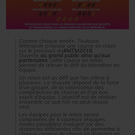
Comme chaque année, Toulouse
Métropole propose une course en relais
sur le parcours du
#MTM2018
.
Ouverte
au grand public ainsi qu’aux
partenaires
, cette course en relais
permet de relever le défi du Marathon en
équipe.
Un relais est un défi que l’on relève à
plusieurs. La réussite dépend de la force
d’un groupe, de la valorisation des
compétences de chacun et d’un bon
esprit d’équipe. L’objectif est de réaliser
ensemble ce que l’on ne peut réussir
seul.
Les équipes pour le relais seront
composées de 4 coureurs (équipes
mixtes possibles) évoluant sur des
distances différentes afin de permettre à
chaque coureur de choisir sa distance en