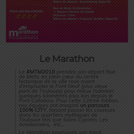
Le Marathon
Le
#MTM2018
prendra son départ Rue
de Metz, en plein cœur du centre
historique de la ville rose avant
d’emprunter le Pont Neuf (plus vieux
pont de Toulouse) pour mieux l’admirer
quelques kilomètres plus loin depuis le
Pont Catalans. Pour cette 12ème édition,
nos équipes ont imaginé
un parcours
100% CITY
, faisant passer les coureurs
dans les quartiers mythiques de
Toulouse tels que Saint-Cyprien, Les
Amidonniers, etc…
Le Marathon poursuivra son tracé