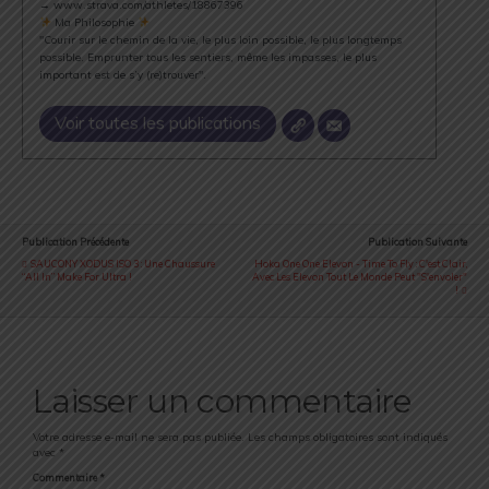
→ www.strava.com/athletes/18867396
Ma Philosophie
"Courir sur le chemin de la vie, le plus loin possible, le plus longtemps
possible. Emprunter tous les sentiers, même les impasses, le plus
important est de s’y (re)trouver".
Voir toutes les publications
Publication Précédente
Publication Suivante
SAUCONY XODUS ISO 3 : Une Chaussure
Hoka One One Elevon - Time To Fly : C'est Clair,
“All In” Make For Ultra !
Avec Les Elevon Tout Le Monde Peut "s'envoler"
!
Laisser un commentaire
Votre adresse e-mail ne sera pas publiée.
Les champs obligatoires sont indiqués
avec
*
Commentaire
*