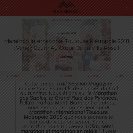
12 Septembre 2018
Marathon International Toulouse Métropole 2018
: Venez Courir Au Cœur De La Ville Rose !
Cédric Masip
Partager
Tweeter
Épingler
E-mail
SMS
Cette année
Trail Session Magazine
couvre tous les profils de courses du trail
au running. Nous étions sur le
Marathon
des Sables, le Grand Raid des Pyrénées,
l’Ultra Trail du Mont-Blanc
entre autres…
nous serons prochainement sur
le
Marathon International Toulouse
Métropole 2018
que nous prenons le
temps de vous présenter. Sur ce
Marathon vous trouverez
10km, semi,
marathon et marathon en relais
! Il vous