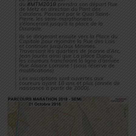
du
#MTM2018
prendra son départ Rue
de Metz en direction du Pont des
Catalans. Passant par le Quai Saint-
Pierre, les semi-marathoniens
s’élanceront jusqu’à la place de la
Daurade.
Ils se dirigeront ensuite vers la Place du
Capitole pour rejoindre la Rue des Lois
et continuer jusqu’aux Minimes.
Traversant les quartiers de Jeanne d’Arc,
Jean Jaurès ainsi que La place Dupuy,
les coureurs franchiront la ligne d’arrivée
Rue Alsace Lorraine ! (sous réserve de
modifications)
Les inscriptions sont ouvertes aux
coureurs ayant 18 ans et plus (année de
naissance à partir de 2000).