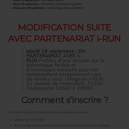
MODIFICATION SUITE
AVEC PARTENARIAT i-RUN
Mardi 18 septembre :
EN
PARTENARIAT AVEC I-
RUN
Profitez d’une session sur la
thématique fartlek et
d’avantages exclusifs pour cet
entrainement exceptionnel! Lieu
de rendez-vous : Magasin I-RUN,
12 chemin de Fenouillets, 31200
ToulouseDe 18h00 à 20h00
Comment s’inscrire ?
L’inscription aux entrainements se fait en quelques minutes:
Cliquez sur le lien
ICI
Se connecter à votre compte J’aime Courir ou vous inscrire en quelques