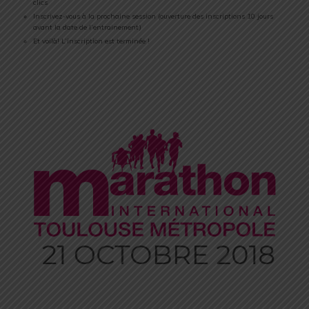
clics
Inscrivez-vous à la prochaine session (ouverture des inscriptions 10 jours
avant la date de l’entrainement)
Et voilà! L’inscription est terminée !