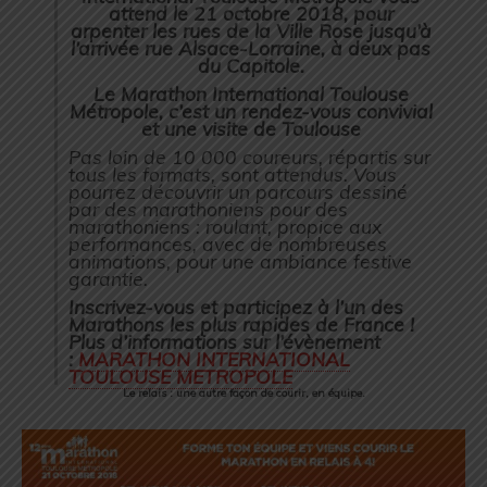
attend le 21 octobre 2018, pour
arpenter les rues de la Ville Rose jusqu’à
l’arrivée rue Alsace-Lorraine, à deux pas
du Capitole.
Le Marathon International Toulouse
Métropole, c’est un rendez-vous convivial
et une visite de Toulouse
Pas loin de 10 000 coureurs, répartis sur
tous les formats, sont attendus. Vous
pourrez découvrir un parcours dessiné
par des marathoniens pour des
marathoniens : roulant, propice aux
performances, avec de nombreuses
animations, pour une ambiance festive
garantie.
Inscrivez-vous et participez à l’un des
Marathons les plus rapides de France !
Plus d’informations sur l’évènement
:
MARATHON INTERNATIONAL
TOULOUSE METROPOLE
Le relais : une autre façon de courir, en équipe.