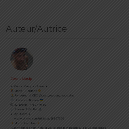
Auteur/Autrice
Cédric Masip
▲ Cédric Masip - 42 ans ▲
Marié - 1 enfant
Fondateur & CEO @trail_session_magazine
Odessa - Ukraine
⏱ 42.195km [RP] 2h46’52
Runner & Cyclist
⇣ My Strava ⇣
→ www.strava.com/athletes/18867396
Ma Philosophie
"Courir sur le chemin de la vie, le plus loin possible, le plus longtemps