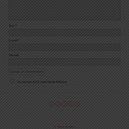
Nom
*
E-mail
*
Site web
Oui, ajoutez moi à votre liste de diffusion.
Retour au début