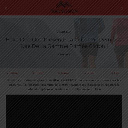
24 Juillet 2017
Hoka One One Présente La Clifton 4 : Dernière-
Née De La Gamme Primée Clifton !
Cédric Masip
Partager
Tweeter
Épingler
E-mail
SMS
S’inscrivant dans la lignée du modèle primé Clifton
, sa 4ème version vise encore les
podiums…
Taillée pour l’asphalte
, la
Clifton 4
avalera les kilomètres et
résistera à
l’abrasion grâce au caoutchouc stratégiquement placé
.