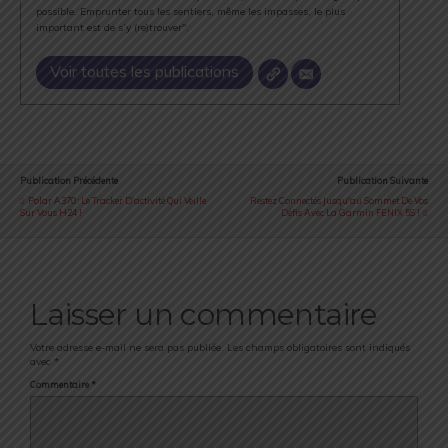
possible. Emprunter tous les sentiers, même les impasses, le plus
important est de s’y (re)trouver".
Voir toutes les publications
Publication Précédente
Publication Suivante
Polar A370 : Le Tracker D'activité Qui Veille
Restez Connectés Jusqu'au Sommet De Vos
Sur Vous H24 !
Défis Avec La Garmin FENIX 5S !
Laisser un commentaire
Votre adresse e-mail ne sera pas publiée.
Les champs obligatoires sont indiqués
avec
*
Commentaire
*