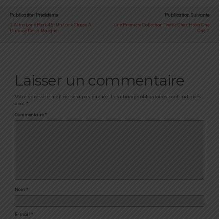
Publication Précédente
Publication Suivante
Altra Lone Peak 4.5 : Un Look Classe À
Une Première Collection Textile Chez Hoka One
L'image De La Marque
One
Laisser un commentaire
Votre adresse e-mail ne sera pas publiée.
Les champs obligatoires sont indiqués
avec
*
Commentaire
*
Nom
*
E-mail
*