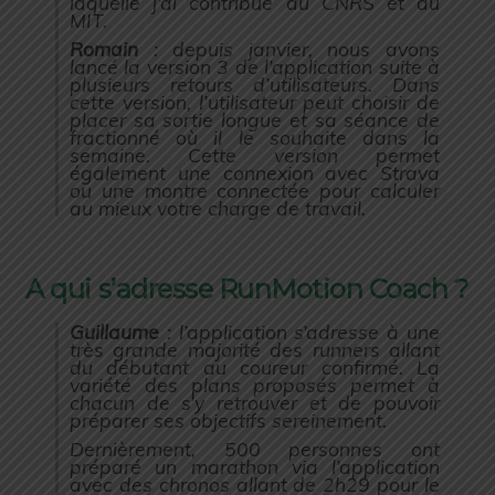
laquelle j’ai contribué au CNRS et au
MIT.
Romain
: depuis janvier, nous avons
lancé la version 3 de l’application suite à
plusieurs retours d’utilisateurs. Dans
cette version, l’utilisateur peut choisir de
placer sa sortie longue et sa séance de
fractionné où il le souhaite dans la
semaine. Cette version permet
également une connexion avec Strava
ou une montre connectée pour calculer
au mieux votre charge de travail.
A qui s’adresse RunMotion Coach ?
Guillaume
: l’application s’adresse à une
très grande majorité des runners allant
du débutant au coureur confirmé. La
variété des plans proposés permet à
chacun de s’y retrouver et de pouvoir
préparer ses objectifs sereinement.
Dernièrement, 500 personnes ont
préparé un marathon via l’application
avec des chronos allant de 2h29 pour le