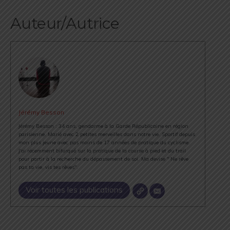
Auteur/Autrice
Jérémy Besson
Jérémy Besson : 34 ans, gendarme à la Garde Républicaine en région
parisienne. Marié avec 2 petites merveilles dans notre vie. Sportif depuis
mon plus jeune avec pas moins de 17 années de pratique du cyclisme.
J'ai récemment bifurqué sur la pratique de la course à pied et du trail
pour partir à la recherche du dépassement de soi. Ma devise " Ne rêve
pas ta vie, vis tes rêves".
Voir toutes les publications