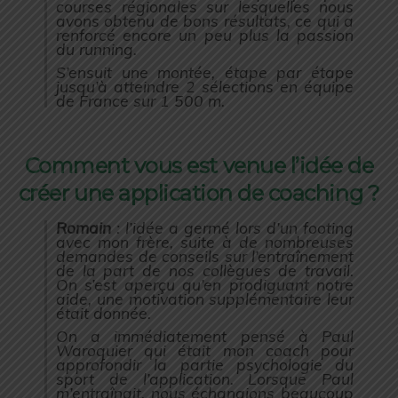
courses régionales sur lesquelles nous
avons obtenu de bons résultats, ce qui a
renforcé encore un peu plus la passion
du running.
S’ensuit une montée, étape par étape
jusqu’à atteindre 2 sélections en équipe
de France sur 1 500 m.
Comment vous est venue l’idée de
créer une application de coaching ?
Romain
: l’idée a germé lors d’un footing
avec mon frère, suite à de nombreuses
demandes de conseils sur l’entraînement
de la part de nos collègues de travail.
On s’est aperçu qu’en prodiguant notre
aide, une motivation supplémentaire leur
était donnée.
On a immédiatement pensé à Paul
Waroquier qui était mon coach pour
approfondir la partie psychologie du
sport de l’application. Lorsque Paul
m’entraînait, nous échangions beaucoup