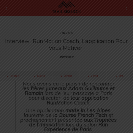
3 Mars 2020
Interview : RunMotion Coach, L’application Pour
Vous Motiver !
Jérémy Besson
Partager
Tweeter
Épingler
E-mail
SMS
Nous avons eu le plaisir de rencontrer
les frères jumeaux Adam Guillaume et
Romain
lors de leur passage à Paris
pour discuter de
leur application
RunMotion Coach
.
Une application
made in Les Alpes
,
lauréate de
la Bourse French Tech
et
prochainement présentée
aux Trophées
de l’Innovation
lors du salon
Run
Expérience de Paris
.