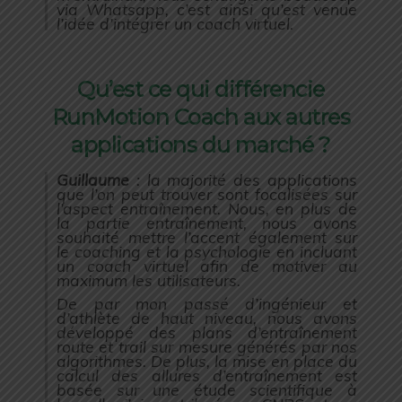
via Whatsapp, c’est ainsi qu’est venue
l’idée d’intégrer un coach virtuel.
Qu’est ce qui différencie
RunMotion Coach aux autres
applications du marché ?
Guillaume
: la majorité des applications
que l’on peut trouver sont focalisées sur
l’aspect entraînement. Nous, en plus de
la partie entraînement, nous avons
souhaité mettre l’accent également sur
le coaching et la psychologie en incluant
un coach virtuel afin de motiver au
maximum les utilisateurs.
De par mon passé d’ingénieur et
d’athlète de haut niveau, nous avons
développé des plans d’entraînement
route et trail sur mesure générés par nos
algorithmes. De plus, la mise en place du
calcul des allures d’entraînement est
basée sur une étude scientifique à