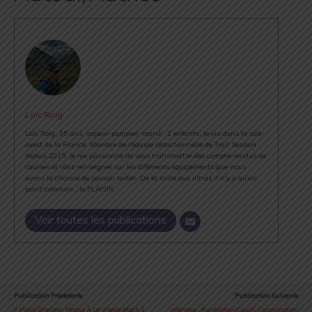
Loïc Roig
Loïc Roig, 35 ans, sapeur-pompier, marié , 2 enfants. Je vis dans la sud-
ouest de la France. Membre de l'équipe rédactionnelle de Trail Session
depuis 2015, je me passionne de vous transmettre des compte-rendus de
courses et vous renseigner sur les différents équipements que nous
avons la chance de pouvoir tester. De la route aux ultras il n'y a qu'un
point commun : le PLAISIR.
Voir toutes les publications
Publication Précédente
Publication Suivante
Hoka One One : Passez À La Vitesse Mach 3
Interview : RunMotion Coach, L'application