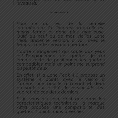
niveau là.
Un mesh renforcé
Pour ce qui est de la semelle
intermédiaire, j’ai l’impression qu’elle est
moins ferme et donc plus moelleuse.
Quid du neuf ou de mes vieilles Lone
Peak ancienne version, à voir avec le
temps si cette sensation perdure.
L’autre changement qui saute aux yeux
est l’emplacement des guêtres. Je n’ai
jamais testé de positionner les guêtres
compatibles mais un point me surprend
ou plutôt deux.
En effet, si la Lone Peak 4.0 propose un
système 4 points avec le velcro à
l’arrière, une boucle à l’avant et deux
passants sur le côté ; la version 4.5 s’est
vue retirée ces deux derniers.
Si je vous dis cela, c’est que dans les
caractéristiques techniques, la marque
Altra propose une compatibilité des
guêtres 4 points mais à vérifier.