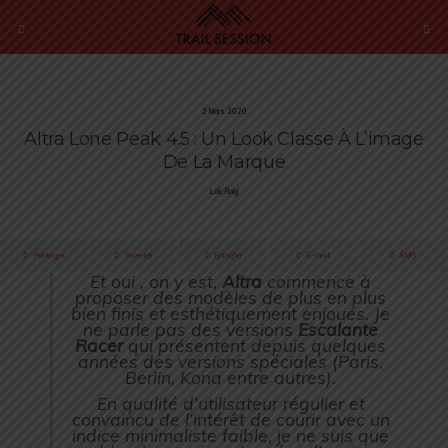
2 Mars 2020
Altra Lone Peak 4.5 : Un Look Classe À L’image
De La Marque
Loïc Roig
Partager
Tweeter
Épingler
E-mail
SMS
Et oui , on y est,
Altra
commence à
proposer des modèles de plus en plus
bien finis et esthétiquement enjoués. Je
ne parle pas des versions
Escalante
Racer
qui présentent depuis quelques
années des versions spéciales (Paris,
Berlin, Kona entre autres).
En qualité d’utilisateur régulier et
convaincu de l’intérêt de courir avec un
indice minimaliste faible, je ne suis que