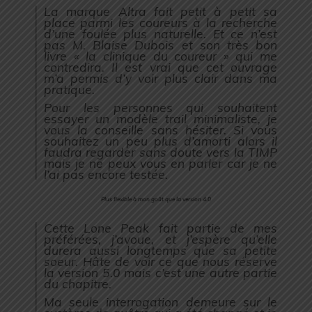
La marque Altra fait petit à petit sa
place parmi les coureurs à la recherche
d’une foulée plus naturelle. Et ce n’est
pas M. Blaise Dubois et son très bon
livre « la clinique du coureur » qui me
contredira. Il est vrai que cet ouvrage
m’a permis d’y voir plus clair dans ma
pratique.
Pour les personnes qui souhaitent
essayer un modèle trail minimaliste, je
vous la conseille sans hésiter. Si vous
souhaitez un peu plus d’amorti alors il
faudra regarder sans doute vers la TIMP
mais je ne peux vous en parler car je ne
l’ai pas encore testée.
Plus flexible à mon goût que la version 4.0
Cette Lone Peak fait partie de mes
préférées, j’avoue, et j’espère qu’elle
durera aussi longtemps que sa petite
soeur. Hâte de voir ce que nous réserve
la version 5.0 mais c’est une autre partie
du chapitre.
Ma seule interrogation demeure sur le