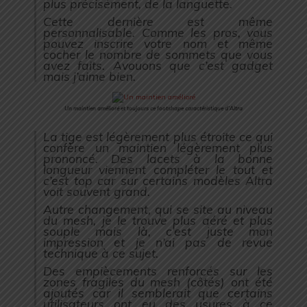
plus précisément, de la languette.
Cette dernière est même
personnalisable. Comme les pros, vous
pouvez inscrire votre nom et même
cocher le nombre de sommets que vous
avez faits. Avouons que c’est gadget
mais j’aime bien.
Un maintien amélioré et toujours ce footshape caractéristique d’Altra
La tige est légèrement plus étroite ce qui
confère un maintien légèrement plus
prononcé. Des lacets à la bonne
longueur viennent compléter le tout et
c’est top car sur certains modèles Altra
voit souvent grand.
Autre changement, qui se site au niveau
du mesh, je le trouve plus aéré et plus
souple mais là, c’est juste mon
impression et je n’ai pas de revue
technique à ce sujet.
Des empiècements renforcés sur les
zones fragiles du mesh (côtés) ont été
ajoutés car il semblerait que certains
utilisateurs ont eu des usures à ce