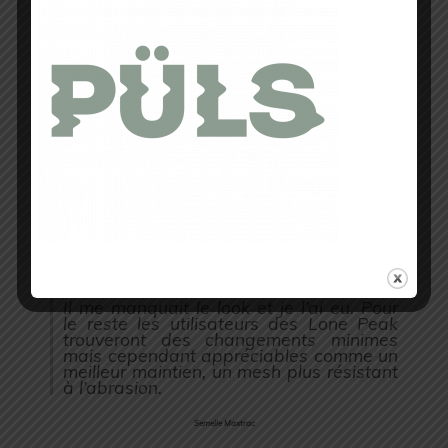
Un look au top
Pour profiter au plus des Altra, je vous
conseille de mettre des chaussettes à
doigts de pieds pour profiter de cette
largeur et de cet espace appréciable.
Mon avis
Je vais avoir du mal à trouver à redire
sur cette nouvelle version d’une
chaussure que j’avais fortement
appréciée l’an passé.
Il me manquait le look et je l’ai eu. Pour
le reste les utilisateurs des Lone Peak
trouveront des changements minimes
mais cependant appréciables comme un
meilleur maintien, un mesh plus résistant
à l’abrasion.
Semelle Maxtrac