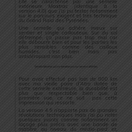
Elle se caractérise par une semelle
extérieure Maxtrac (identique à la
version 4.0) que j’ai pu tester notamment
sur le parcours exigent et très technique
du Grand Raid des Pyrénées.
Une semelle qui adhère mieux sur
sentier et single caillouteux. Sur du sol
détrempé, ça passe pas trop mal car
elle débourre bien et pour les parties les
plus sensibles comme des cailloux
humides, c’est bien mais pas
antidérapant non plus.
Semelle Maxtrac qui ne démérite pas sur terrains difficiles
Pour avoir effectué pas loin de 800 km
avec ma vieille paire d’Atra dotée de
cette semelle extérieure, la durabilité est
plus que respectable bien que, à
première vue, ce ne soit pas cette
impression qui ressorte.
La version 4.5 n’apporte pas de grandes
révolutions techniques mais j’ai pu noter
quelques points comme notamment un
laçage plus précis avec une bande de
matière au niveau du médio-pied et,