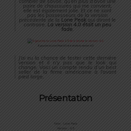
combler de savoir, qu’en plus d’avoir une
paire de chaussures qui me convient,
elle est également jolie. Et ce ne sont
pas les possesseurs de la version
précédente de la
Lone Peak
qui diront le
contraire.
La version 4.0 était un peu
fade
.
À gauche la Lone Peak 4.5 et à droite la version 4.0
J’ai eu la chance de tester cette dernière
version et il n’y pas que le look qui
change. Voici un compte rendu d’un best
seller de la firme américaine à l’avant
pied large.
Présentation
Nom : Lone Peak
Version : 4.5