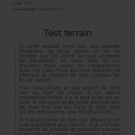
Drop
: 0 mm
Poids constaté
: 278g en taille 42
Test terrain
Si cette version n’est pas une grande
révolution, je peux parler ici de ce
modèle que j’ai utilisé sur une centaine
de kilomètres en sous bois et sur
graviers, mais aussi en comparaison
avec ma Lone Peak 4.0 avec laquelle j’ai
effectué la plupart de mes courses de
fin de saison.
Pour vous situer, je suis passé au zéro
mm ou tout du moins à un indice
minimaliste faible il y a tout juste un an
avec la découverte de cette marque lors
de mon test sur les Torin 4. Bien plus
qu’une découverte, une RÉVÉLATION.
Je n’ai pas peur de dire que depuis je ne
suis quasiment plus blessé. Si je n’ai pas
respecté de période de transition comme
il est indiqué par les spécialistes, je vous