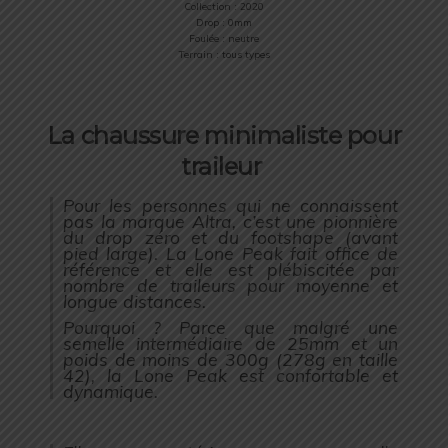
Collection : 2020
Drop : 0mm
Foulée : neutre
Terrain : tous types
La chaussure minimaliste pour
traileur
Pour les personnes qui ne connaissent
pas la marque Altra, c’est une pionnière
du drop zéro et du footshape (avant
pied large). La Lone Peak fait office de
référence et elle est plébiscitée par
nombre de traileurs pour moyenne et
longue distances.
Pourquoi ? Parce que malgré une
semelle intermédiaire de 25mm et un
poids de moins de 300g (278g en taille
42), la Lone Peak est confortable et
dynamique.