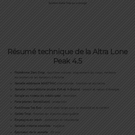
Système Gaiter Trap qui a changé
Résumé technique de la Altra Lone
Peak 4.5
Plateforme Zero Drop
: équilibre naturel, alignement du corps, renforce
les mollets et les tendons d’Achille
Semelle extérieure MAXTRAC
chevronnée : traction et accroche
Semelle intermédiaire double EVA et A-Bound
: amorti et retour d’énergie
Sangle au niveau du médio-pied
: maintien
Pare-pierres StoneGuard
: protection
FootShape Toe Box
: avant-pied large pour la stabilité et le confort
Gaiter Trap
: fixation en 4 points pour guêtre
Empeigne en mesh
: protection et robustesse
Semelle interne amovible
: hygiène
Épaisseur de la semelle
: 25 mm