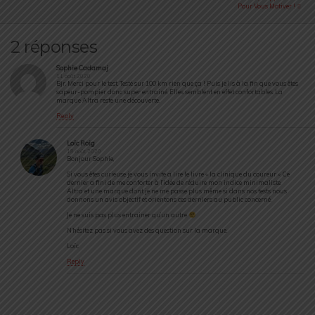
Pour Vous Motiver !
2 réponses
Sophie Cadamaj
11 août 2020
Bjr. Merci pour le test. Testé sur 100 km rien que ça ! Puis je lis à la fin que vous êtes
sapeur-pompier donc super entrainé. Elles semblent en effet confortables. La
marque Altra reste une découverte.
Reply
Loïc Roig
18 août 2020
Bonjour Sophie,
Si vous êtes curieuse je vous invite a lire le livre « la clinique du coureur ». Ce
dernier a fini de me conforter à l’idée de réduire mon indice minimaliste.
Altra et une marque dont je ne me passe plus même si dans nos tests nous
donnons un avis objectif et orientons ces derniers au public concerné.
Je ne suis pas plus entrainer qu’un autre
N’hésitez pas si vous avez des question sur la marque.
Loïc
Reply