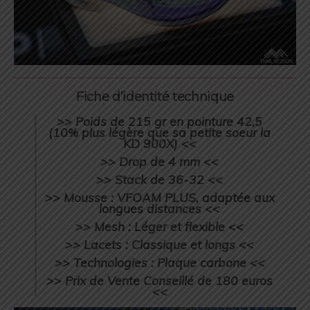
Fiche d’identité technique
>> Poids de 215 gr en pointure 42,5
(10% plus légère que sa petite soeur la
KD 900X) <<
>> Drop de 4 mm <<
>> Stack de 36-32 <<
>> Mousse : VFOAM PLUS, adaptée aux
longues distances <<
>> Mesh : Léger et flexible <<
>> Lacets : Classique et longs <<
>> Technologies : Plaque carbone <<
>> Prix de Vente Conseillé de 180 euros
<<