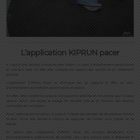
L’application KIPRUN pacer
Il s’agit d’une solution innovante pour obtenir un plan d’entraînement personnalisé
en course à pied. En effet elle, s’adapte aux besoins des sportifs et est totalement
gratuite.
L’application KIPRUN Pacer se distingue par sa capacité à offrir un plan
d’entraînement entièrement personnalisé, et gratuit.
En effet, cette plateforme propose une approche détaillée et minutieuse pour chaque
séance. Ainsi, elle ajuste le dosage de manière précise en fonction des besoins
individuels de l’utilisateur.
Aussi, cette personnalisation va jusqu’à intégrer des périodes de récupération durant
le plan. Ainsi, elle permet à chacun de repousser ses limites sans risquer de se
blesser.
En optant pour l’application KIPRUN Pacer, les coureurs bénéficient d’un
accompagnement professionnel de qualité, sans pour autant avoir à débourser le