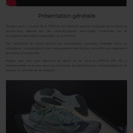
Présentation générale
Plongez dans l’univers de la KIPRUN KD 900XLD (version améliorée de la 900X) et
laissez-vous séduire par ses caractéristiques techniques innovantes qui la
distinguent des autres supershoes sur le marché.
Des matériaux de haute qualité aux technologies avancées intégrées dans sa
conception, chaque détail a été soigneusement pensé pour vous offrir une expérience
de course incomparable.
Restez avec nous pour découvrir en détail ce qui rend la KIPRUN 900 KD si
exceptionnelle, et laissez-vous convaincre par ses performances incomparables qui la
placent au sommet de sa catégorie.