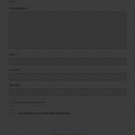
avec
*
Commentaire
*
Nom
*
E-mail
*
Site web
Oui, ajoutez moi à votre liste de diffusion.