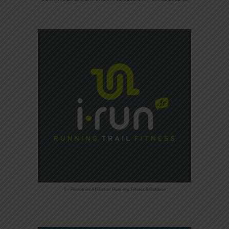
1 – Partenaire Affiliation Running, Fitness & Outdoor