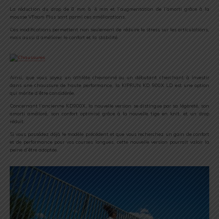
La réduction du drop de 8 mm à 4 mm et l’augmentation de l’amorti grâce à la
mousse VFoam Plus sont parmi ces améliorations.
Ces modifications permettent non seulement de réduire le stress sur les articulations,
mais aussi d’améliorer le confort et la stabilité.
Ainsi, que vous soyez un athlète chevronné ou un débutant cherchant à investir
dans une chaussure de haute performance, la KIPRUN KD 900X LD est une option
qui mérite d’être considérée.
Concernant l’ancienne KD900X, la nouvelle version se distingue par sa légèreté, son
amorti amélioré, son confort optimisé grâce à la nouvelle tige en knit, et un drop
réduit.
Si vous possédez déjà le modèle précédent et que vous recherchez un gain de confort
et de performance pour vos courses longues, cette nouvelle version pourrait valoir la
peine d’être adoptée.