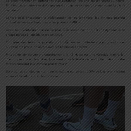
Ce projet novateur en partenariat avec Decathlon, est une maison située au Kenya.
En effet, cette maison se distingue en étant au service de la communauté locale de
coureurs.
Conçue pour encourager la collaboration et les échanges, les athlètes peuvent
mutualiser leurs performances et les produits KIPRUN.
Ainsi, tous s’entraînent ensemble pour se dépasser, créant ainsi une dynamique de
groupe propice à l’amélioration continue.
En outre, des tests de produits sont régulièrement effectués pour garantir des
ajustements précis, en accord avec les besoins des sportifs.
Plus qu’un simple camp d’entraînement, la 42 House est une véritable famille. Ici,
chacun prend soin des autres, favorisant ainsi le développement optimal des athlètes
tout en cultivant leur passion pour la course.
De plus, les athlètes montant sur le podium remportent 100% de leur prix, mettant
en avant la valorisation des individus.