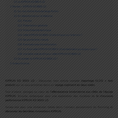
1.5
La KIPRUN KD 900 X LD
2
Review – KIPRUN KD 900X LD
2.1
Sur ma chaîne Youtube Serge Fortini
2.2
En rédactionnel sur le Webzine
2.2.1
Preview
2.2.2
Présentation générale
2.2.3
Fiche d’identité technique
2.2.4
Cette KIPRUN KD 900X LD elle dit quoi sur le terrain ?
2.2.5
Ses points forts / atouts
2.2.6
Eventuels axes d’amélioration
2.2.7
Au final cette KIPRUN KD 900 X LD est destinée à qui et pour quoi ?
2.2.8
Une belle note de 4/5 pour cette KIPRUN KD 900X LD
2.3
Où acheter la KIPRUN KD 900X LD ?
3
Auteur/Autrice
KIPRUN KD 900X LD
– Découvrez mon article complet
(reportage VLOG + test
produit)
qui va vous entraîner dans un
voyage captivant en deux volets
.
Tout d’abord, plongez au cœur de
l’effervescence londonienne aux côtés de l’équipe
KIPRUN
. Ensuite, embarquez pour une exploration des mystères de
la chaussure
performance KIPRUN KD 900X LD
.
Suivez-moi pour une immersion totale dans l’univers passionnant du Running et
découvrez les dernières innovations KIPRUN
.