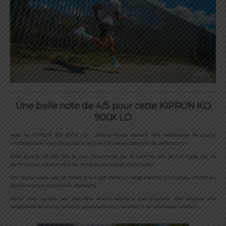
Une belle note de 4/5 pour cette KIPRUN KD
900X LD
Avec la KIPRUN KD 900X LD, chaque foulée devient une expérience de course
incomparable, vous propulsant vers de nouveaux sommets de performance.
Bien qu’elle ne soit pas la plus dynamique sur le marché, elle se distingue par sa
performance supérieure à de nombreuses autres chaussures.
Son design avec peu de rocker vise à satisfaire un large éventail d’athlètes, offrant un
équilibre entre stabilité et réactivité.
Ainsi, bien qu’elle soit peut-être moins explosive que d’autres, elle propose une
expérience de course fiable et polyvalente qui convient à de nombreux coureurs.