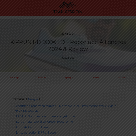
29 Mai 2024
KIPRUN KD 900X LD – Reportage À Londres
2024 & Review
Serge Fortini
Partager
Tweeter
Épingler
E-mail
SMS
Contenu
Masquer
1
Reportage à Londres en marge du Marathon 2024 – Présentation officielle de la
KIPRUN KD 900X LD
1.1
VLOG Youtube sur ma chaine Serge Fortini
1.2
Mon reportage à Londres en rédactionnel
1.3
La 42 House au Kenya
1.4
L’application KIPRUN pacer