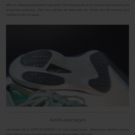
offre un rebond parfaitement équilibré. Elle absorbe les chocs tout en fournissant une
propulsion explosive. Cela vous permet de repousser vos limites lors de courses plus
rapides et plus longues.
Autres avantages
Les lacets de la KIPRUN KD900X LD sont assez longs, nécessitant parfois jusqu’à
trois nœuds pour ajuster leur longueur de manière adéquate.