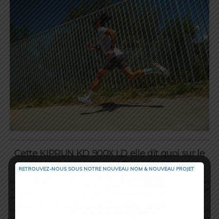
Cette KIPRUN KD 900X LD elle dit quoi sur le
terrain ?
RETROUVEZ-NOUS SOUS NOTRE NOUVEAU NOM & NOUVEAU PROJET
Explorez en détail les caractéristiques révolutionnaires de cette chaussure de
running performance. Découvrez comment elle redéfinit les normes de performance et
de confort.
Laissez-vous captiver par notre analyse et notre expertise. Comprenez comment la
KIPRUN KD 900 X LD peut améliorer vos séances d’entraînement et vous aider à