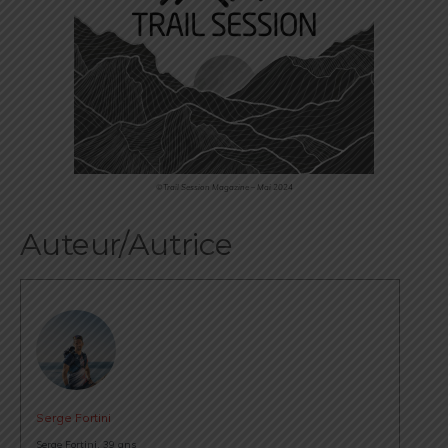
©Trail Session Magazine – Mai 2024
Auteur/Autrice
Serge Fortini
Serge Fortini, 39 ans