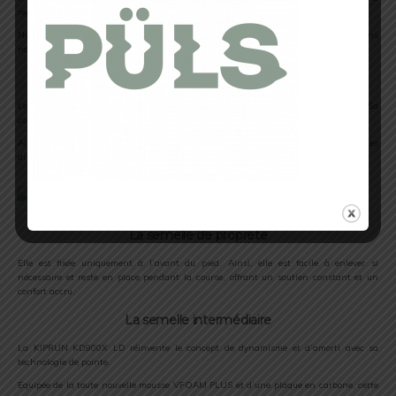
repousser vos limites.
Ne manquez pas cette occasion de vous informer et de vous inspirer. Plongez dans
notre article dès maintenant pour tout savoir sur cette supershoes.
La Tige
Le mesh en knit de la KIPRUN KD900X LD offre un confort d’accueil optimal. Sa
construction respirante et solide favorise la circulation de l’air et évacue l’humidité.
Ainsi, les coureurs peuvent rester concentrés sur leur course sans être gênés par des
distractions liées à l’inconfort des pieds.
La semelle de propreté
Elle est fixée uniquement à l’avant du pied. Ainsi, elle est facile à enlever si
nécessaire et reste en place pendant la course, offrant un soutien constant et un
confort accru.
La semelle intermédiaire
La KIPRUN KD900X LD réinvente le concept de dynamisme et d’amorti avec sa
technologie de pointe.
Equipée de la toute nouvelle mousse VFOAM PLUS et d’une plaque en carbone, cette