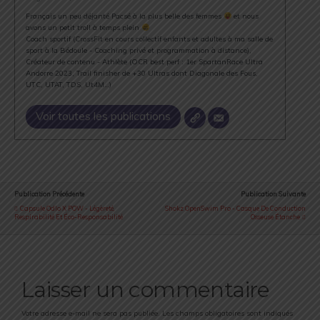
Français un peu déjanté Pacsé à la plus belle des femmes
et nous
avons un petit troll à temps plein
Coach sportif (CrossFit en cours collectif enfants et adultes à ma salle de
sport à la Bédoule - Coaching privé et programmation à distance),
Créateur de contenu - Athlète (OCR best perf : 1er SpartanRace Ultra
Andorre 2023, Trail finisher de +30 Ultras dont Diagonale des Fous,
UTC, UTAT, TDS, Ut4M…)
Voir toutes les publications
Publication Précédente
Publication Suivante
Capsule Odlo X POW - Légèreté,
Shokz OpenSwim Pro - Casque De Conduction
Respirabilité Et Éco-Responsabilité
Osseuse Étanche
Laisser un commentaire
Votre adresse e-mail ne sera pas publiée.
Les champs obligatoires sont indiqués