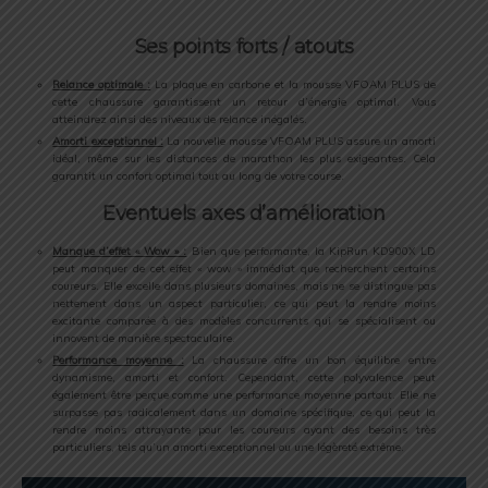
Ses points forts / atouts
Relance optimale :
La plaque en carbone et la mousse VFOAM PLUS de
cette chaussure garantissent un retour d’énergie optimal. Vous
atteindrez ainsi des niveaux de relance inégalés.
Amorti exceptionnel :
La nouvelle mousse VFOAM PLUS assure un amorti
idéal, même sur les distances de marathon les plus exigeantes. Cela
garantit un confort optimal tout au long de votre course.
Eventuels axes d’amélioration
Manque d’effet « Wow » :
Bien que performante, la KipRun KD900X LD
peut manquer de cet effet « wow » immédiat que recherchent certains
coureurs. Elle excelle dans plusieurs domaines, mais ne se distingue pas
nettement dans un aspect particulier, ce qui peut la rendre moins
excitante comparée à des modèles concurrents qui se spécialisent ou
innovent de manière spectaculaire.
Performance moyenne :
La chaussure offre un bon équilibre entre
dynamisme, amorti et confort. Cependant, cette polyvalence peut
également être perçue comme une performance moyenne partout. Elle ne
surpasse pas radicalement dans un domaine spécifique, ce qui peut la
rendre moins attrayante pour les coureurs ayant des besoins très
particuliers, tels qu’un amorti exceptionnel ou une légèreté extrême.