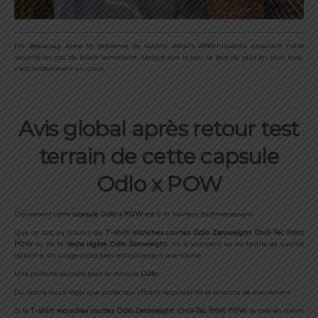
J’ai beaucoup aimé la présence de subtils détails réfléchissants assurant notre
sécurité en cas de faible luminosité. Malgré que le jour se lève de plus en plus tard,
c’est évidemment un atout.
Avis global après retour test
terrain de cette capsule
Odlo x POW
Clairement cette
capsule Odlo x POW
est à la hauteur techniquement.
Que ce soit au travers du
T
-shirt
manches courtes O
dlo Zeroweight Chill-Tec Print
POW
ou de la
Veste légère Odlo Zeroweight
, on a vraiment eu du textile de qualité
collant à un usage aussi bien entraînement que course.
Une parfaite réussite pour la marque
Odlo
.
Du textile aussi léger que protecteur offrant respirabilité et aisance de mouvement.
Si le
T
-shirt
manches courtes O
dlo Zeroweight Chill-Tec Print POW
se met en avant