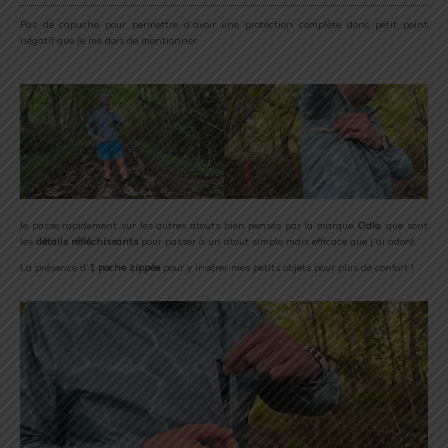
Pas de capuche pour permettre d’avoir une protection complète donc petit point
négatif que je me dois de mentionner.
Je passe rapidement sur les autres atouts bien pensés par la marque
Odlo
, que sont
les
détails réfléchissants
pour passer à un atout simple mais efficace que j’ai adoré.
La présence d’
1 poche
zippée
pour y insérer mes petits objets pour plus de confort !