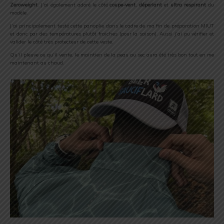
Zeroweight
. J’ai également adoré le côté
coupe-vent
,
déperlant
et
ultra respirant
du
modèle.
J’ai principalement testé cette panoplie dans le cadre de ma fin de préparation MIUT
et donc par des températures plutôt fraiches (pour la saison). Aussi j’ai pu vérifier et
valider le côté très protecteur de cette veste.
Qu’il pleuve ou qu’il vente, le maintien de la peau au sec aura été très bon tout en me
maintenant au chaud.