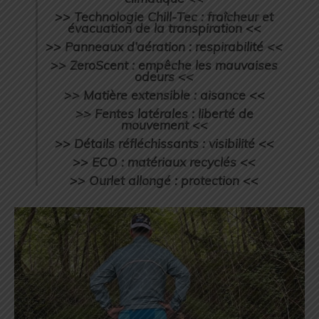
>> Technologie Chill-Tec : fraîcheur et
évacuation de la transpiration <<
>> Panneaux d’aération : respirabilité <<
>> ZeroScent : empêche les mauvaises
odeurs <<
>> Matière extensible : aisance <<
>> Fentes latérales : liberté de
mouvement <<
>> Détails réfléchissants : visibilité <<
>> ECO : matériaux recyclés <<
>> Ourlet allongé : protection <<