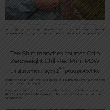
Le tissu
ripstop
permet de gambader sereinement dans la forêt. Cela ne diffère pas
d’une autre marque car présent un peu partout mais malgré tout très appréciable !
Tee-Shirt manches courtes Odlo
Zeroweight Chill-Tec Print POW
ème
Un ajustement façon 2
peau protectrice
Evidemment de par mes nombreuses courses, j’ai l’opportunité d’avoir des terrains de
jeux autant variés que magiques.
A la longue je sais très bien le type de textile qui me convient. En l’occurrence le
T
-
er
shirt
manches courtes O
dlo Zeroweight Chill-Tec Print POW
m’aura séduit en 1
par son confort.