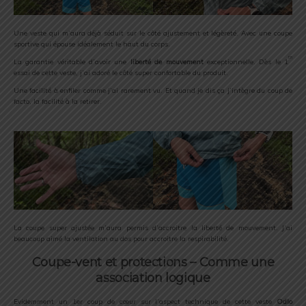
Une veste qui m’aura déjà séduit sur le côté ajustement et légèreté. Avec une coupe
sportive qui épouse idéalement le haut du corps.
er
La garantie véritable d’avoir une
liberté de mouvement
exceptionnelle. Dès le 1
essai de cette veste, j’ai adoré le côté super confortable du produit.
Une facilité à enfiler comme j’ai rarement vu. Et quand je dis ça j’intègre du coup de
facto, la facilité à la retirer.
La coupe super ajustée m’aura permis d’accroitre la liberté de mouvement. J’ai
beaucoup aimé la ventilation au dos pour accroitre la respirabilité.
Coupe-vent et protections – Comme une
association logique
Evidemment un 1er coup de cœur sur l’aspect technique de cette veste
Odlo