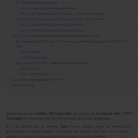
3.1
Veste légère Odlo Zeroweight
3.1.1
Une veste aussi légère que confortable
3.1.2
Coupe-vent et protections – Comme une association logique
3.2
Tee-Shirt manches courtes Odlo Zeroweight Chill-Tec Print POW
3.2.1
Un ajustement façon 2ème peau protectrice
3.2.2
La technicité au profit d’une aération accrue
4
Avis global après retour test terrain de cette capsule Odlo x POW
4.1
Capsule Odlo x POW – Tee-Shirt manches courtes Odlo Zeroweight Chill-Tec Print
POW
4.1.1
Ses atouts
4.1.2
« Points faibles »
4.2
Capsule Odlo x POW – Veste légère Odlo Zeroweight
4.2.1
Ses atouts
4.2.2
« Points faibles »
5
Où acheter cette capsule Odlo x POW ?
6
Auteur/Autrice
Confectionnées en
matières 100 % recyclées
, les produits de
la Capsule Odlo × POW
Zeroweight
ont été conçus de manière à limiter leur impact écologique.
Qui ne connait pas la marque
Odlo
? Une marque pleine de technicité et
d’innovation à chaque produit. Clairement une marque que nous avons plaisir à
mettre en avant donc chaque possibilité de retour est très attendue.