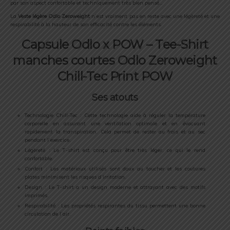
par son aspect confortable et techniquement très bien pensé…
La
Veste légère Odlo Zeroweight
n’est vraiment pas en reste avec une légèreté et une
respirabilité à la hauteur de son efficacité contre les éléments.
Capsule Odlo x POW – Tee-Shirt
manches courtes Odlo Zeroweight
Chill-Tec Print POW
Ses atouts
Technologie Chill-Tec : Cette technologie aide à réguler la température
corporelle en assurant une ventilation optimale et en évacuant
rapidement la transpiration. Cela permet de rester au frais et au sec
pendant l’exercice.
Légèreté : Le T-shirt est conçu pour être très léger, ce qui le rend
confortable.
Confort : Les matériaux utilisés sont doux au toucher et les coutures
plates minimisent les risques d’irritation.
Design : Le T-shirt a un design moderne et attrayant avec des motifs
imprimés.
Respirabilité : Les propriétés respirantes du tissu permettent une bonne
circulation de l’air.