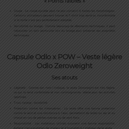
« Points faibles »
Coupe : La coupe ajustée peut ne pas convenir à toutes les morphologies.
Certains utilisateurs peuvent trouver le T-shirt trop serré ou inconfortable
si la taille n’est pas parfaitement adaptée.
Sensibilité au lavage : Comme beaucoup de vêtements techniques, il peut
nécessiter un soin particulier lors du lavage pour préserver ses propriétés
techniques.
Capsule Odlo x POW – Veste légère
Odlo Zeroweight
Ses atouts
Légèreté : Comme son nom l’indique, la veste Zeroweight est très légère,
ce qui la rend confortable et non contraignante, idéale pour les activités
sportives.
Tissu ripstop : durabilité
Protection contre les intempéries : La veste offre une bonne protection
contre le vent et une résistance à l’eau, permettant de rester au sec et au
chaud en cas de petites averses ou de vent frais.
Respirabilité : Les matériaux utilisés assurent une bonne respirabilité,
évitant l’accumulation de chaleur et d’humidité à l’intérieur de la veste.