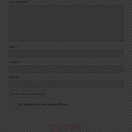
Commentaire
*
Nom
*
E-mail
*
Site web
Oui, ajoutez moi à votre liste de diffusion.