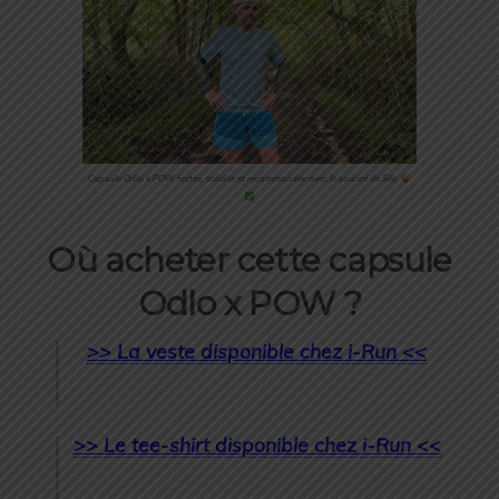
Capsule Odlo x POW testée, validée et recommandée avec le sourire de Séb
Où acheter cette capsule
Odlo x POW ?
>> La veste disponible chez i-Run <<
>> Le tee-shirt disponible chez i-Run <<