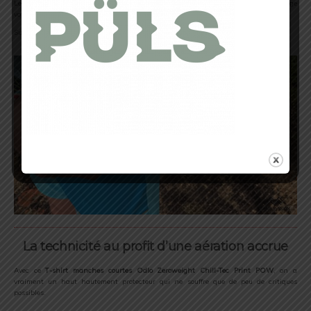
Les
fentes latérales
du T-shirt parviennent à accroître davantage
votre
aisance
tandis que les
coutures plates réduisent les frottements
.
Sur ce point l’absence de frottements est vraiment un gage de séduction pour moi.
La technicité au profit d’une aération accrue
Avec ce
T
-shirt
manches courtes O
dlo Zeroweight Chill-Tec Print POW
, on a
vraiment un haut hautement protecteur qui ne souffre que de peu de critiques
possibles.