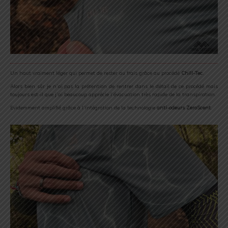
Un haut vraiment léger qui permet de rester au frais grâce au procédé
Chill-Tec
.
Alors bien sûr je n’ai pas la prétention de rentrer dans le détail de ce procédé mais
toujours est-il que j’ai beaucoup apprécie l’évacuation très rapide de la transpiration.
Evidemment amplifié grâce à l’intégration de la technologie
anti-odeurs ZeroScent
.