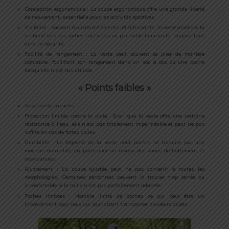
Conception ergonomique : La coupe ergonomique offre une grande liberté
de mouvement, essentielle pour les activités sportives.
Visibilité : Souvent équipée d’éléments réfléchissants, la veste améliore la
visibilité lors des sorties nocturnes ou par faible luminosité, augmentant
ainsi la sécurité.
Facilité de rangement : La veste peut souvent se plier de manière
compacte, facilitant son rangement dans un sac à dos ou une poche
lorsqu’elle n’est pas utilisée.
« Points faibles »
Absence de capuche.
Protection limitée contre la pluie : Bien que la veste offre une certaine
résistance à l’eau, elle n’est pas totalement imperméable et peut ne pas
suffire en cas de fortes pluies.
Durabilité : La légèreté de la veste peut parfois se traduire par une
moindre durabilité, en particulier au niveau des zones de frottement et
des coutures.
Ajustement : La coupe ajustée peut ne pas convenir à toutes les
morphologies. Certaines personnes peuvent la trouver trop serrée ou
inconfortable si la taille n’est pas parfaitement adaptée.
Poches limitées : Nombre limité de poches ce qui peut être un
inconvénient pour ceux qui souhaitent transporter plusieurs objets.