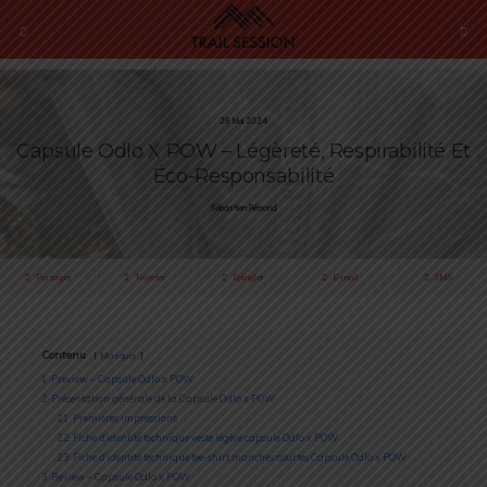
28 Mai 2024
Capsule Odlo X POW – Légèreté, Respirabilité Et
Éco-Responsabilité
Sébastien Rémond
Partager
Tweeter
Épingler
E-mail
SMS
Contenu
Masquer
1
Preview – Capsule Odlo x POW
2
Présentation générale de la Capsule Odlo x POW
2.1
Premières impressions
2.2
Fiche d’identité technique veste légère capsule Odlo x POW
2.3
Fiche d’identité technique tee-shirt manches courtes Capsule Odlo x POW
3
Review – Capsule Odlo x POW