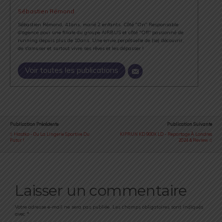
Sébastien Rémond
Sébastien Rémond, 41ans, marié 2 enfants. Côté "On" Responsable
d'agence pour une filiale du groupe AIRBUS et côté "Off" passionné de
running depuis plus de 10ans. Une envie perpétuelle de (se) découvrir,
de s'amuser et surtout vivre ses rêves et les dépasser !
Voir toutes les publications
Publication Précédente
Publication Suivante
Hastko - Ou La Lingerie Sportive Du
KIPRUN KD 900X LD - Reportage À Londres
Futur !
2024 & Review
Laisser un commentaire
Votre adresse e-mail ne sera pas publiée.
Les champs obligatoires sont indiqués
avec
*