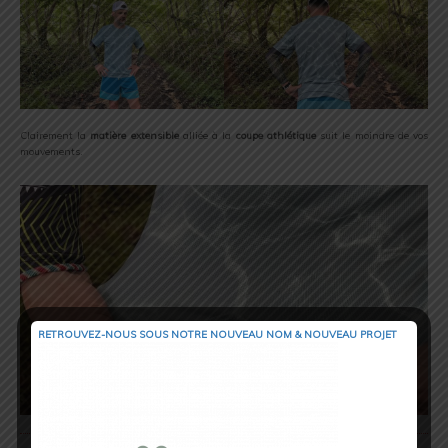
Clairement la
matière extensible
alliée à la
coupe athlétique
suit le moindre de vos
mouvements.
RETROUVEZ-NOUS SOUS NOTRE NOUVEAU NOM & NOUVEAU PROJET