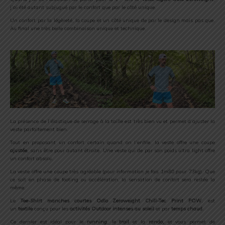
j’ai été autant subjugué par le confort que par le côté unique.
Un confort par la légèreté, la coupe et un côté unique de par le design mais pas que.
Au final une très belle combinaison unique et technique.
La présence de l’élastique de serrage à la taille est très bien vu et permet d’ajuster la
veste parfaitement bien.
Tout en proposant un confort certain quand on l’enfile, la veste offre une coupe
ajustée
, sans être pour autant étroite. Une veste qui de par son poids ultra light offre
un confort absolu.
La veste offre une coupe très agréable (
pour information je fais 1m80 pour 73kg
). Que
ce soit en phase de footing ou accélération, la sensation de confort sera restée la
même.
Le
Tee-Shirt
manches courtes O
dlo Zeroweight Chill-Tec Print POW
, est
un
textile
conçu pour les
activités Outdoor
intenses au soleil
et par
temps chaud
.
Ce dernier est idéal pour le
running
, le
trail
et la
rando,
et vous permet de