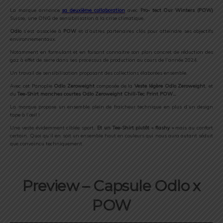
La marque annonce
sa deuxième collaboration
avec
Pro- tect Our Winters (POW)
Suisse, une ONG de sensibilisation à la crise climatique.
Odlo
s’est associée à
POW
et d’autres partenaires clés pour atteindre ses objectifs
environnementaux.
Notamment en formulant et en faisant connaitre son plan concret de réduction des
gaz à effet de serre dans ses processus de production au cours de l’année 2024.
Un travail de sensibilisation proposant des collections élaborées ensemble.
Avec cet Panoplie
Odlo Zeroweight
composée de la
Veste légère Odlo Zeroweight
, et
du
Tee-Shirt
manches courtes O
dlo Zeroweight Chill-Tec Print POW…
La marque propose un ensemble plein de fraicheur technique en plus d’un design
tape à l’œil !
Une veste évidemment ciblée sport.
Et un Tee-Shirt plutôt « flashy »
mais au confort
certain. Quoi qu’il en soit un ensemble haut en couleurs qui nous aura autant séduit
que convaincu techniquement.
Preview – Capsule Odlo x
POW