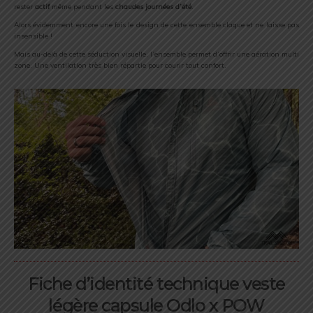
rester
actif
même pendant les
chaudes journées d’été
.
Alors évidemment encore une fois le design de cette ensemble claque et ne laisse pas
insensible !
Mais au-delà de cette séduction visuelle, l’ensemble permet d’offrir une aération multi
zone. Une ventilation très bien répartie pour courir tout confort.
Fiche d’identité technique veste
légère capsule Odlo x POW