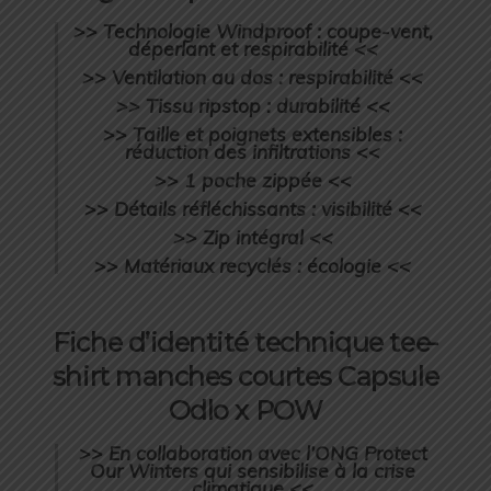
>> Technologie Windproof : coupe-vent,
déperlant et respirabilité <<
>> Ventilation au dos : respirabilité <<
>> Tissu ripstop : durabilité <<
>> Taille et poignets extensibles :
réduction des infiltrations <<
>> 1 poche zippée <<
>> Détails réfléchissants : visibilité <<
>> Zip intégral <<
>> Matériaux recyclés : écologie <<
Fiche d’identité technique tee-
shirt manches courtes Capsule
Odlo x POW
>> En collaboration avec l’ONG Protect
Our Winters qui sensibilise à la crise
climatique <<