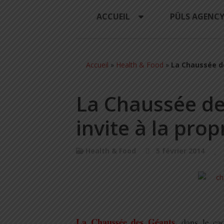
ACCUEIL
PÜLS AGENC
Accueil
»
Health & Food
»
La Chaussée de
La Chaussée de
invite à la prop
Health & Food
5 février 2014
.
La Chaussée des Géants
, dans le ca