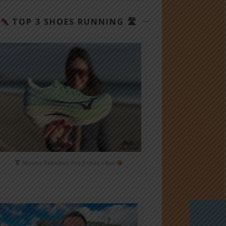
TOP 3 SHOES RUNNING 🛣
Mizuno Rebellion Pro 3 chez i-Run