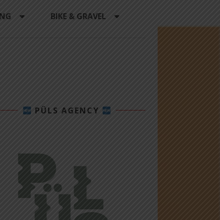
ING
BIKE & GRAVEL
PÜLS AGENCY