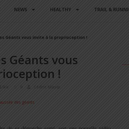
Y
NEWS
HEALTHY
TRAIL & RUNN
s Géants vous invite à la proprioception !
s Géants vous
rioception !
Like
0
Cédric Masip
dre de sa démarche santé, sort une nouvelle vidéo