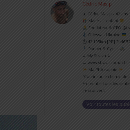
Cédric Masip
▲ Cédric Masip - 42 ans
Marié - 1 enfant
Fondateur & CEO @tra
Odessa - Ukraine
⏱ 42.195km [RP] 2h46’5
Runner & Cyclist
⇣ My Strava ⇣
→ www.strava.com/athle
Ma Philosophie
"Courir sur le chemin de l
Emprunter tous les sentie
(re)trouver".
Voir toutes les publ