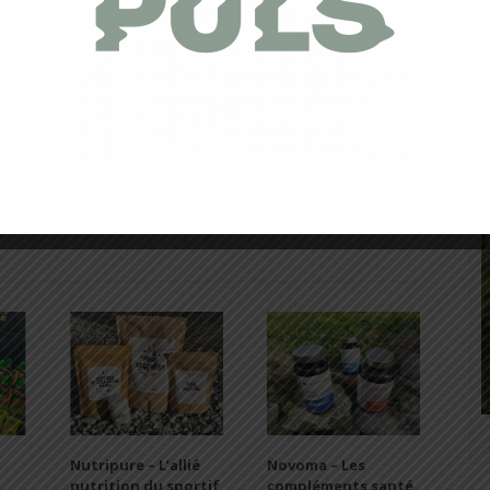
Cyclist
⇣ My Strava ⇣ → www.strava.com/athletes/18867396
vie, le plus loin possible, le plus longtemps possible. Emprunter
rtant est de s’y (re)trouver".
session/
Nutripure – L’allié
Novoma – Les
nutrition du sportif
compléments santé