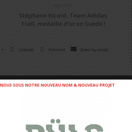
NEXT POST
Stéphane Ricard, Team Adidas
Trail, médaille d’or en Suède !
 +
Linkedin
Pinterest
Share by email
NOUS SOUS NOTRE NOUVEAU NOM & NOUVEAU PROJET
Fondateur & CEO @trail_session_magazine
Odessa -