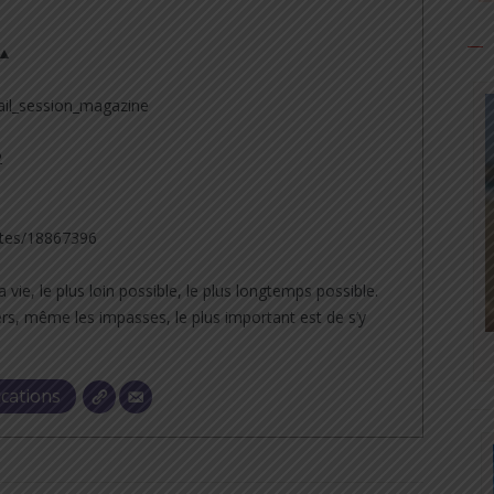
 ▲
il_session_magazine
2
tes/18867396
a vie, le plus loin possible, le plus longtemps possible.
rs, même les impasses, le plus important est de s’y
ications