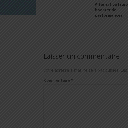
Alternative fruit
booster de
performances
Laisser un commentaire
Votre adresse e-mail ne sera pas publiée.
Les
Commentaire
*