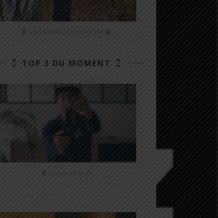
Asics MetaFuji Trail chez T4R
TOP 3 DU MOMENT
Garmin Fénix 7X