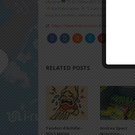
Ukraine
⏱ 42.195km [RP] 2h46’52
Runner & 
Ma Philosophie
"Courir sur le chemin de la 
tous les sentiers, même les impasses, le plus impo
https://www.trail-session.fr/lequipe-de-trail-
RELATED POSTS
Tendon d’Achille –
Andros Sport
PÜLS MEDIA
Nutrition –