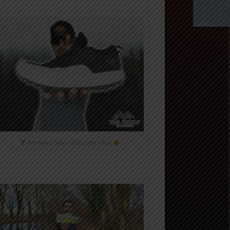
Arc'teryx Sylan GTX chez i-Run