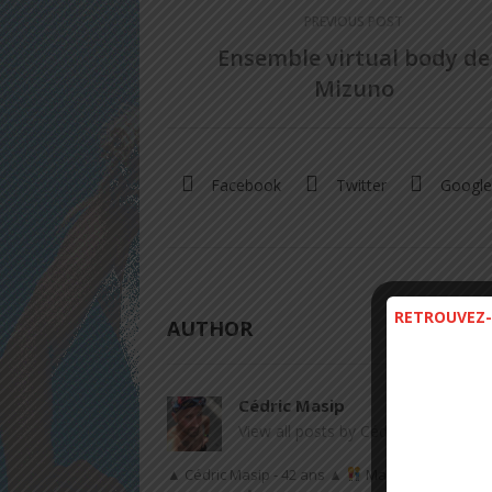
PREVIOUS POST
Ensemble virtual body de
Mizuno
Facebook
Twitter
Google
RETROUVEZ-
AUTHOR
Cédric Masip
View all posts by Cédric Masip
→
▲ Cédric Masip - 42 ans ▲
Marié - 1 enfant