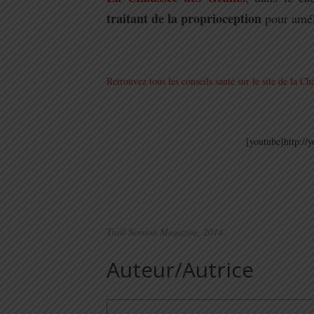
traitant de la proprioception
pour amél
.
Retrouvez tous les conseils santé sur le site de la Ch
.
[youtube]http:/
Trail Session Magazine, 2014.
Auteur/Autrice