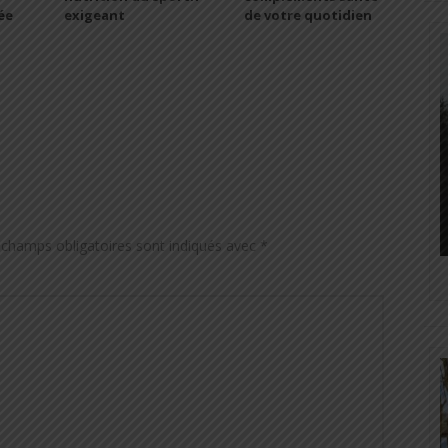
ée
exigeant
de votre quotidien
 champs obligatoires sont indiqués avec
*