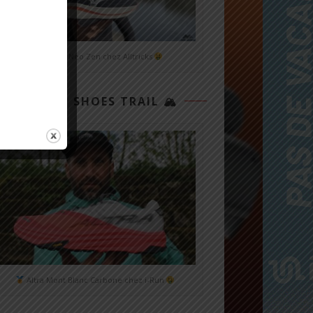
Mizuno Neo Zen chez Alltricks
TOP 3 SHOES TRAIL 🏔
Altra Mont Blanc Carbone chez i-Run