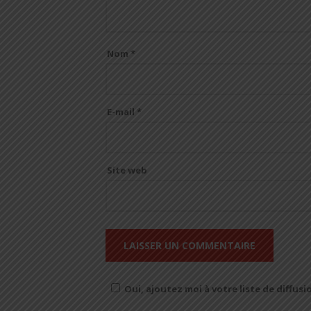
Nom
*
E-mail
*
Site web
Oui, ajoutez moi à votre liste de diffusi