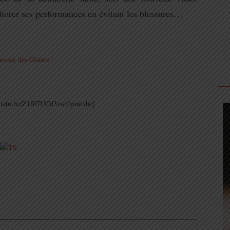
iorer ses performances en évitant les blessures…
aussée des Géants !
/youtu.be/Z1J07UCd3zw[/youtube]
.