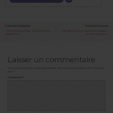
Publication Précédente
Publication Suivante
Panoplie Kalenji Trail : Tee-Shirt Et Short,
KM 0,000 : Le Camino, Seule, Enfin Presque -
Testés En Duo...
Par Cam Dewoods
Laisser un commentaire
Votre adresse e-mail ne sera pas publiée.
Les champs obligatoires sont indiqués
avec
*
Commentaire
*