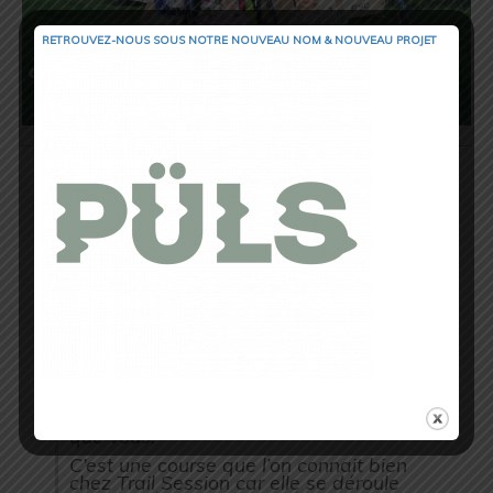
RETROUVEZ-NOUS SOUS NOTRE NOUVEAU NOM & NOUVEAU PROJET
Cette petite fille est atteinte du
Syndrome de Rett, une maladie
génétique qui l’empêche de parler, de
marcher, qui la gêne dans son sommeil,
son alimentation et bien plus encore.
La famille de Lyna espère récolter des
fonds pour investir dans un appareil qui
lui permettra de s’exprimer au moyen du
regard. Pour en savoir plus sur Lyna,
faites un tour sur sa page Facebook
« Solidarité pour Lyna ».
Vous l’aurez donc compris, cette course
populaire et caritative comme il en existe
beaucoup dans l’exagone, n’attends plus
que vous.
C’est une course que l’on connait bien
chez Trail Session car elle se déroule