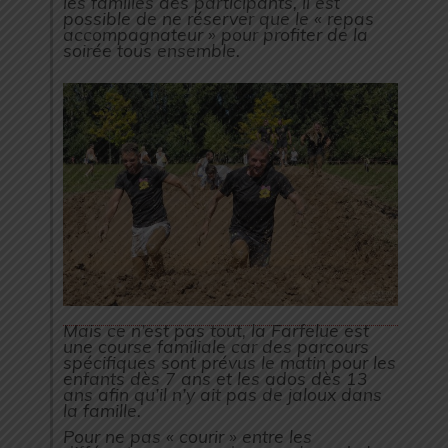
les familles des participants, il est
possible de ne réserver que le « repas
accompagnateur » pour profiter de la
soirée tous ensemble.
Mais ce n’est pas tout, la Farfelue est
une course familiale car des parcours
spécifiques sont prévus le matin pour les
enfants dès 7 ans et les ados dès 13
ans afin qu’il n’y ait pas de jaloux dans
la famille.
Pour ne pas « courir » entre les