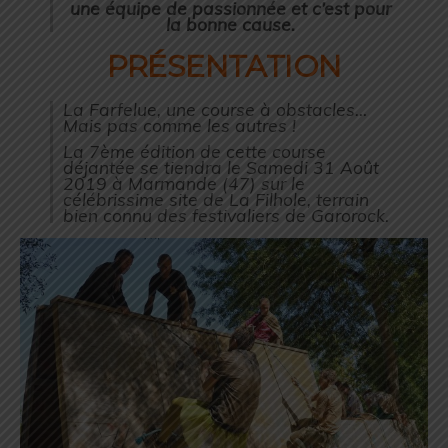
une équipe de passionnée et c’est pour
la bonne cause.
PRÉSENTATION
La Farfelue, une course à obstacles…
Mais pas comme les autres !
La 7ème édition de cette course
déjantée se tiendra le Samedi 31 Août
2019 à Marmande (47) sur le
célébrissime site de La Filhole, terrain
bien connu des festivaliers de Garorock.