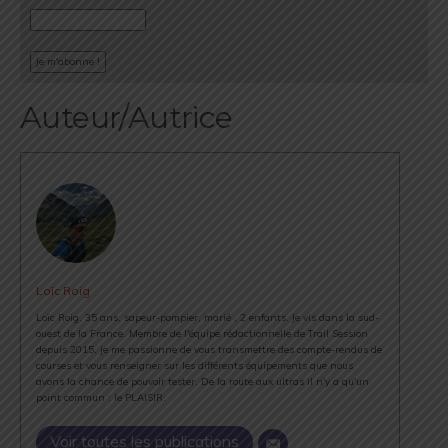
Auteur/Autrice
Loïc Roig
Loïc Roig, 35 ans, sapeur-pompier, marié , 2 enfants. Je vis dans la sud-
ouest de la France. Membre de l'équipe rédactionnelle de Trail Session
depuis 2015, je me passionne de vous transmettre des compte-rendus de
courses et vous renseigner sur les différents équipements que nous
avons la chance de pouvoir tester. De la route aux ultras il n'y a qu'un
point commun : le PLAISIR.
Voir toutes les publications