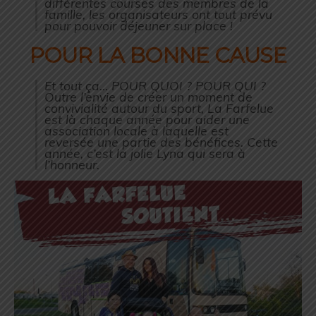
différentes courses des membres de la
famille, les organisateurs ont tout prévu
pour pouvoir déjeuner sur place !
POUR LA BONNE CAUSE
Et tout ça… POUR QUOI ? POUR QUI ?
Outre l’envie de créer un moment de
convivialité autour du sport, La Farfelue
est là chaque année pour aider une
association locale à laquelle est
reversée une partie des bénéfices. Cette
année, c’est la jolie Lyna qui sera à
l’honneur.