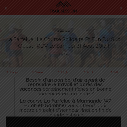
23 Juillet 2019
La Farfelue : La Course Solidaire Et Fun Du Sud
Ouest ! RDV Le Samedi 31 Août 2019 !
Loïc Roig
Partager
Tweeter
Épingler
E-mail
SMS
Besoin d’un bon bol d’air avant de
reprendre le travail et après des
vacances
certainement riches en bonne
humeur et en farniente ?
La course La Farfelue à Marmande (47
– Lot-et-Garonne)
vous attend pour
mettre un point d’honneur final en fin de
période estivale.