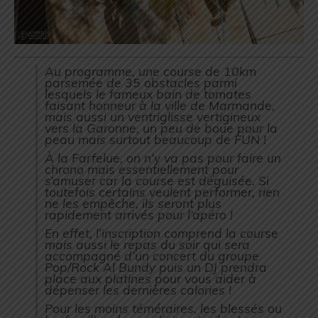
Au programme, une course de 10km
parsemée de 35 obstacles parmi
lesquels le fameux bain de tomates
faisant honneur à la ville de Marmande,
mais aussi un ventriglisse vertigineux
vers la Garonne, un peu de boue pour la
peau mais surtout beaucoup de FUN !
À la Farfelue, on n’y va pas pour faire un
chrono mais essentiellement pour
s’amuser car la course est déguisée. Si
toutefois certains veulent performer, rien
ne les empêche, ils seront plus
rapidement arrivés pour l’apéro !
En effet, l’inscription comprend la course
mais aussi le repas du soir qui sera
accompagné d’un concert du groupe
Pop/Rock Al Bundy puis un DJ prendra
place aux platines pour vous aider à
dépenser les dernières calories !
Pour les moins téméraires, les blessés ou