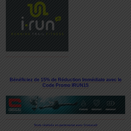
Bénéficiez de 15% de Réduction Immédiate avec le
Code Promo IRUN15
Tests réalisés en partenariat avec Crosscall