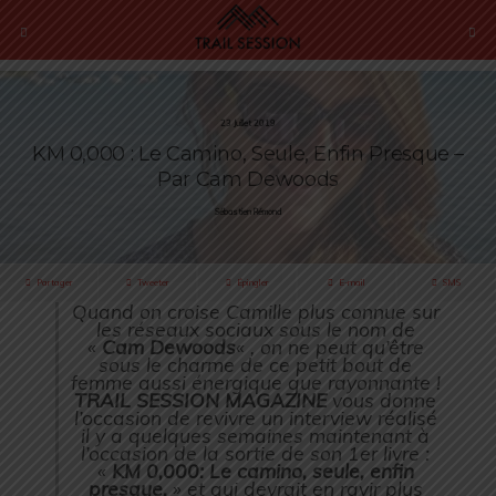
23 Juillet 2019
KM 0,000 : Le Camino, Seule, Enfin Presque –
Par Cam Dewoods
Sébastien Rémond
Partager
Tweeter
Épingler
E-mail
SMS
Quand on croise Camille plus connue sur
les réseaux sociaux sous le nom de
«
Cam Dewoods
« , on ne peut qu’être
sous le charme de ce petit bout de
femme aussi énergique que rayonnante !
TRAIL SESSION MAGAZINE
vous donne
l’occasion de revivre un interview réalisé
il y a quelques semaines maintenant à
l’occasion de la sortie de son 1er livre :
«
KM 0,000: Le camino, seule, enfin
presque.
» et qui devrait en ravir plus