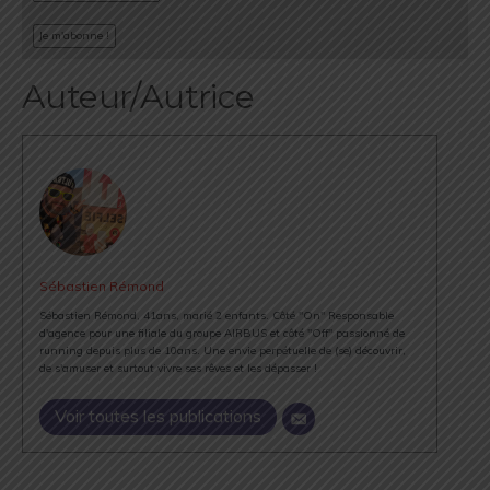
Auteur/Autrice
Sébastien Rémond
Sébastien Rémond, 41ans, marié 2 enfants. Côté "On" Responsable
d'agence pour une filiale du groupe AIRBUS et côté "Off" passionné de
running depuis plus de 10ans. Une envie perpétuelle de (se) découvrir,
de s'amuser et surtout vivre ses rêves et les dépasser !
Voir toutes les publications