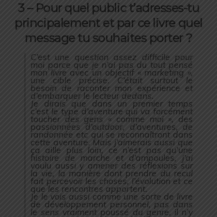
3 – Pour quel public t’adresses-tu
principalement et par ce livre quel
message tu souhaites porter ?
C’est une question assez difficile pour
moi parce que je n’ai pas du tout pensé
mon livre avec un objectif « marketing »,
une cible précise. C’était surtout le
besoin de raconter mon expérience et
d’embarquer le lecteur dedans.
Je dirais que dans un premier temps
c’est le type d’aventure qui va forcément
toucher des gens « comme moi », des
passionnées d’outdoor, d’aventures, de
randonnée etc qui se reconnaîtront dans
cette aventure. Mais j’aimerais aussi que
ça aille plus loin, ce n’est pas qu’une
histoire de marche et d’ampoules, j’ai
voulu aussi y amener des réflexions sur
la vie, la manière dont prendre du recul
fait percevoir les choses, l’évolution et ce
que les rencontres apportent.
Je le vois aussi comme une sorte de livre
de développement personnel, pas dans
le sens vraiment poussé du genre, il n’y