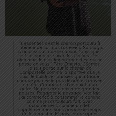
“
L’essentiel, c’est le chemin parcouru à
l’intérieur de soi, pas l’arrivée à Santiago.
N’oubliez pas que le camino “physique”
est secondaire, suivre les flèches c’est
bien mais le plus important est ce qui se
passe en vous.” Père Ernesto, Güemes.
Je suis partie sur le chemin de
Compostelle comme la sportive que je
suis, le bulldozer parisien qui attaque
chaque journée le pas décidé et l’arrivée
en tête. Crapahuter d’un point à un
autre. Ne pas m’autoriser de grandes
pauses. Regarder le paysage, vite fait.
J’ai commencé à consommer le camino
comme je l’ai toujours fait, avec
acharnement, comme un défi
supplémentaire. Sans prendre le temps
de le déguster. Et puis, étape après