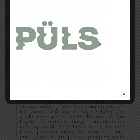
Mais avec les retours positifs que je
commence à avoir et le bonheur de
pouvoir enfin tenir mon livre entre mes
mains je réalise à quel point je suis
contente et je me dis « pourquoi pas ».
On verra, je ne me mets pas la pression
là dessus, j’attends déjà de voir
comment ce premier livre va être reçu et
si il va ou non « marcher ».
6 – Comment va se faire la diffusion
du livre? as-tu déjà des contacts
avec des « points » d’achat ou tout
se fera à partir de ton blog ?
Je dois reconnaître que ce n’est que le
début de l’histoire et je n’en ai en réalité
aucune idée. Je me suis concentrée sur
« l’essentiel » à savoir : livrer le bébé. J’ai
voulu commencer cette histoire à ma
façon, de manière un peu intimiste en
m’occupant de tout. Les corrections sont
faites par ma mère, la couverture par
une copine et j’ai passé quelques nuits