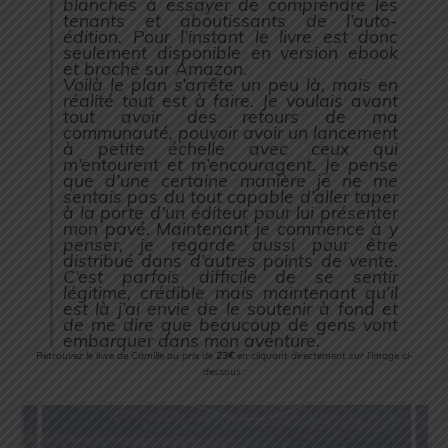
blanches à essayer de comprendre les
tenants et aboutissants de l’auto-
édition. Pour l’instant le livre est donc
seulement disponible en version ebook
et broché sur Amazon.
Voilà le plan s’arrête un peu là, mais en
réalité tout est à faire. Je voulais avant
tout avoir des retours de ma
communauté, pouvoir avoir un lancement
à petite échelle avec ceux qui
m’entourent et m’encouragent. Je pense
que d’une certaine manière je ne me
sentais pas du tout capable d’aller taper
à la porte d’un éditeur pour lui présenter
mon pavé. Maintenant je commence à y
penser, je regarde aussi pour être
distribué dans d’autres points de vente.
C’est parfois difficile de se sentir
légitime, crédible mais maintenant qu’il
est là j’ai envie de le soutenir à fond et
de me dire que beaucoup de gens vont
embarquer dans mon aventure.
Retrouvez le livre de Camille au prix de
23€
en cliquant directement sur l’image ci-
dessous :