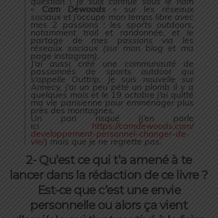
question ! Je suis connue sous le nom
«
Cam Dewoods
» sur les réseaux
sociaux et j’occupe mon temps libre avec
mes 2 passions : les sports outdoors,
notamment trail et randonnée, et le
partage de mes passions via les
réseaux sociaux (
sur mon blog et ma
page instagram
).
J’ai aussi créé une communauté de
passionnés de sports outdoor qui
s’appelle Outtrip. Je suis nouvelle sur
Annecy, j’ai un peu pété un plomb il y a
quelques mois et le 19 octobre j’ai quitté
ma vie parisienne pour emménager plus
près des montagnes.
Un pari risqué (
j’en parle
ici
https://camdewoods.com/
developpement-personnel-
changer-de-
vie/
) mais que je ne regrette pas.
2- Qu’est ce qui t’a amené à te
lancer dans la rédaction de ce livre ?
Est-ce que c’est une envie
personnelle ou alors ça vient