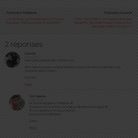
Publication Précédente
Publication Suivante
La Farfelue : La Course Solidaire Et Fun Du
TRAIL THE WORLD : Une Agence De Voyage
Sud Ouest ! RDV Le Samedi 31 Août 2019 !
Pensée Par Des Globe-Trotters Traileurs Pour
Des Globe-Trotters Traileurs !
2 réponses
Camille
8 août 2019
Oooh j’étais passé à côté ! Honte à moi…
Merci beaucoup pour ce bel article, et au plaisir de revoir un des Seb ou de
rencontrer (enfin) Cédric.
Camille
Reply
Trail Session
8 août 2019
On t’avait taguée sur Facebook
Au plaisir oui, si tu fais une virée sur Bordeaux fais signe
Et si on passe sur Annecy je te dirai.
Je transmets à Sébastien.
Cédric
Reply