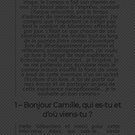
étape, le camino a fait son chemin en
moi. J’ai laissé place à l’imprévu, savouré
chaque rencontre, pris le temps
d’admirer de merveilleux paysages. J’ai
compris que l’important ce n’était pas
tant le nombre de kilomètres effectués
par jour, c’était ce que chacun de ses
kilomètres allait me révéler tout au long
de la journée.Entre roman d’aventure,
livre de développement personnel et
réflexions autobiographiques, j’ai voulu
ce livre à l’image de mon expérience.
Eclectique, naïf, inspirant… je l’espère. Je
ne me prétends pas écrivaine mais le
camino m’aura insufflé la force de venir
à bout de cette aventure d’un an qu’est
l’écriture d’un livre. A toi de partir sur
mes traces et de partager un peu de
cette expérience exceptionnelle… je te
souhaite un bon camino.
«
1 – Bonjour Camille, qui es-tu et
d’où viens-tu ?
Hello Sébastien et merci pour cette
interview. Alors qui suis-je… vaste