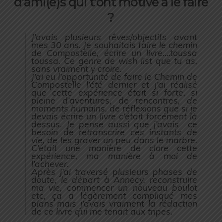
d’ami(e)s qui t’ont motivé à le faire
?
J’avais plusieurs rêves/objectifs avant
mes 30 ans. Je souhaitais faire le chemin
de Compostelle, écrire un livre….toussa
toussa. Ce genre de wish list que tu as,
sans vraiment y croire.
J’ai eu l’opportunité de faire le Chemin de
Compostelle l’été dernier et j’ai réalisé
que cette expérience était si forte, si
pleine d’aventures, de rencontres, de
moments humains, de réflexions que si je
devais écrire un livre c’était forcément là
dessus. Je pense aussi que j’avais ce
besoin de retranscrire ces instants de
vie, de les graver un peu dans le marbre.
C’était une manière de clore cette
expérience, ma manière à moi de
l’achever.
Après j’ai traversé plusieurs phases de
doute, le départ à Annecy, reconstruire
ma vie, commencer un nouveau boulot
etc, ça a légèrement compliqué mes
plans mais j’avais vraiment la rédaction
de ce livre qui me tenait aux tripes.