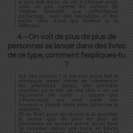
a pas une leçon de vie à chaque page
mais un peu comme les romans de
Virginie Grimaldi que j’affectionne
beaucoup… avec des messages et des
petits clins d’oeil qui invitent à la
réflexion.
4 – On voit de plus de plus de
personnes se lancer dans des livres
de ce type, comment l’expliques-tu
?
Sur des romans ? Je me suis aussi fait la
remarque, avant même de commencer
les premières lignes. Ma première
réaction ça a été de me dire « on va
forcément me sortir » encore une
influenceuse qui veut sortir son
bouquin ». J’avais limite peur qu’on me le
reproche.
Et au final, pour en revenir à la question
je pense que de plus en plus de
personnes se lancent parce qu’au fond
se raconter, laisser une trace, se lancer
dans une aventure d’écriture c’est fou et