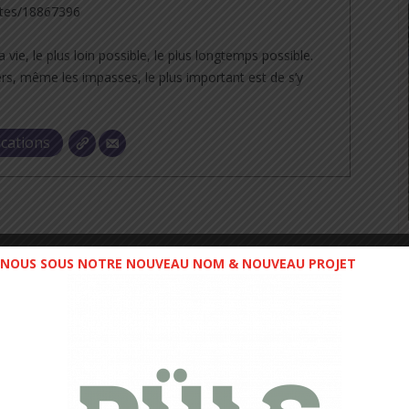
tes/18867396
a vie, le plus loin possible, le plus longtemps possible.
rs, même les impasses, le plus important est de s’y
ications
NOUS SOUS NOTRE NOUVEAU NOM & NOUVEAU PROJET
NEXT POST
David Pasquio