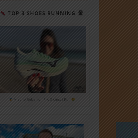
TOP 3 SHOES RUNNING 🛣
Mizuno Rebellion Pro 3 chez i-Run