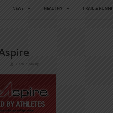
Y
NEWS
HEALTHY
TRAIL & RUNN
Aspire
0
Cédric Masip