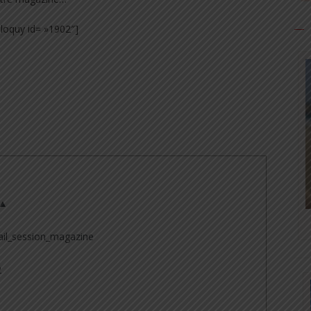
liloquy id= »1902″]
 ▲
il_session_magazine
2