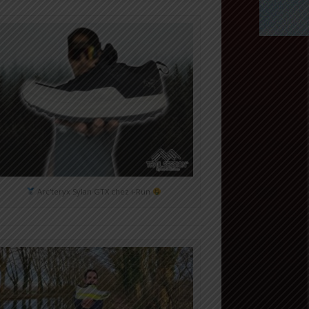
Arc'teryx Sylan GTX chez i-Run