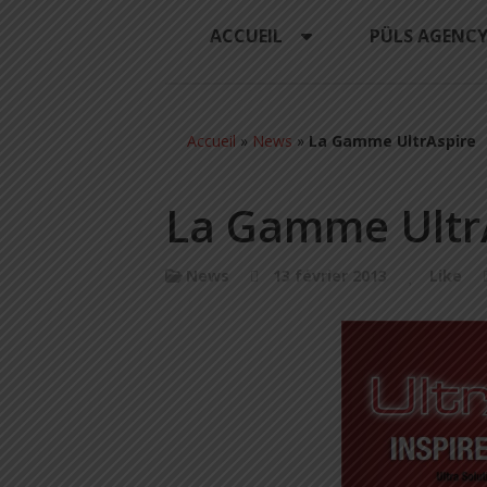
ACCUEIL
PÜLS AGENC
Accueil
»
News
»
La Gamme UltrAspire
La Gamme Ultr
News
13 février 2013
Like