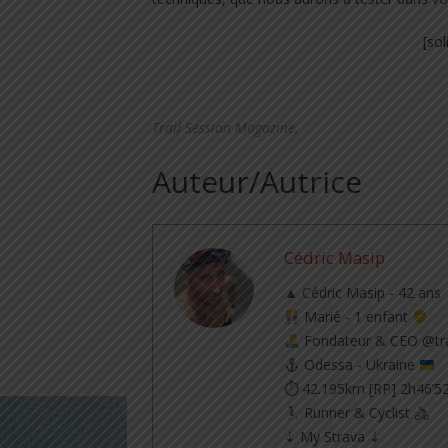
[so
.
Trail Session Magazine.
Auteur/Autrice
Cédric Masip
▲ Cédric Masip - 42 ans
Marié - 1 enfant
Fondateur & CEO @tra
Odessa - Ukraine
⏱ 42.195km [RP] 2h46’5
Runner & Cyclist
⇣ My Strava ⇣