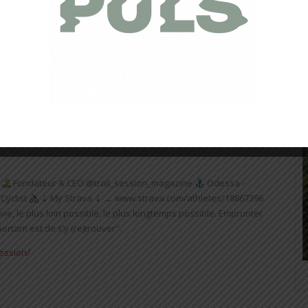
 +
Linkedin
Pinterest
Share by email
Fondateur & CEO @trail_session_magazine
Odessa -
Cyclist
⇣ My Strava ⇣ → www.strava.com/athletes/18867396
vie, le plus loin possible, le plus longtemps possible. Emprunter
rtant est de s’y (re)trouver".
session/