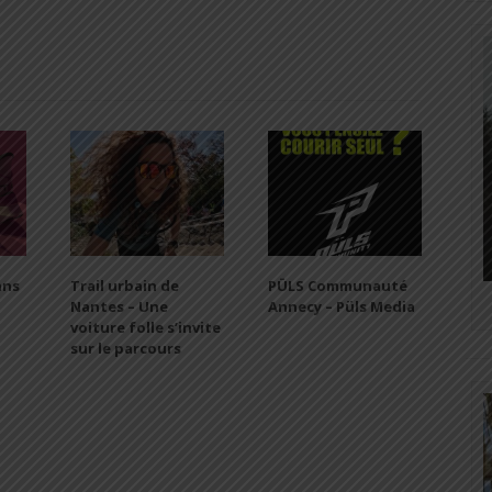
ans
Trail urbain de
PÜLS Communauté
Nantes – Une
Annecy – Püls Media
voiture folle s’invite
sur le parcours