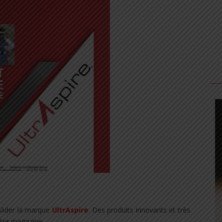
slider la marque
UltrAspire
. Des produits innovants et très
otre magazine…
.