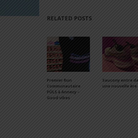
RELATED POSTS
Premier Run
Saucony entre d
Communautaire
une nouvelle ère
PÜLS à Annecy –
Good vibes