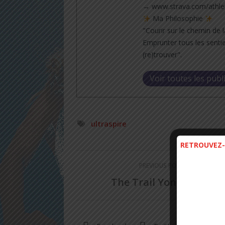
→ www.strava.com/athle
Ma Philosophie
"Courir sur le chemin de l
Emprunter tous les sentie
(re)trouver".
Voir toutes les publ
ultraspire
RETROUVEZ-
PREVIOUS POST
The Trail Yonne 2013