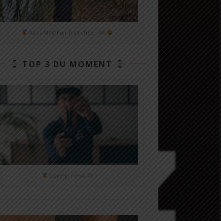
Asics MetaFuji Trail chez T4R
TOP 3 DU MOMENT
Garmin Fénix 7X