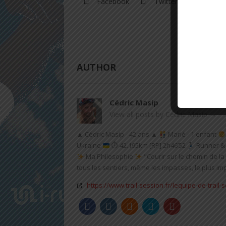
Facebook
Twitter
Google
AUTHOR
Cédric Masip
View all posts by Cédric Masip
→
▲ Cédric Masip - 42 ans ▲
Marié - 1 enfant
Ukraine
⏱ 42.195km [RP] 2h46’52
Runner & 
Ma Philosophie
"Courir sur le chemin de la 
tous les sentiers, même les impasses, le plus impo
https://www.trail-session.fr/lequipe-de-trail-