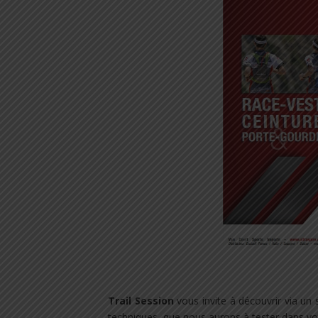
.
Trail Session
vous invite à découvrir via un 
techniques, que nous aurons à tester dans v