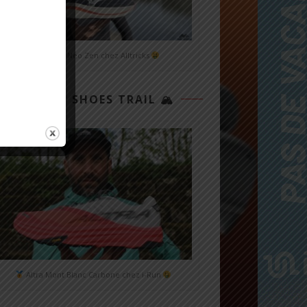
Mizuno Neo Zen chez Alltricks
TOP 3 SHOES TRAIL 🏔
Altra Mont Blanc Carbone chez i-Run