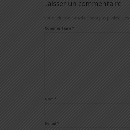
Laisser un commentaire
Votre adresse e-mail ne sera pas publiée.
Les
Commentaire
*
Nom
*
E-mail
*