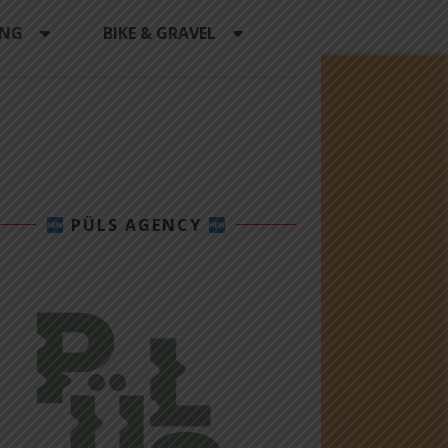
ING
BIKE & GRAVEL
PÜLS AGENCY