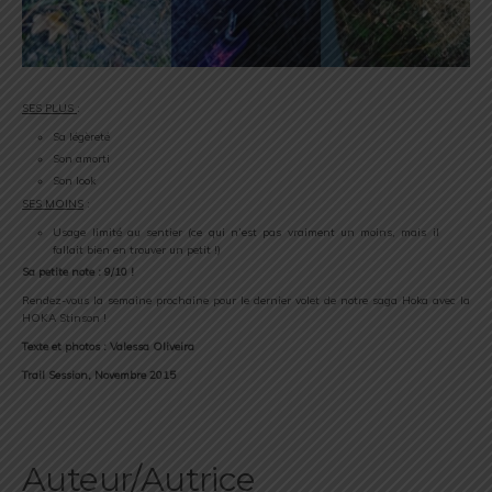
SES PLUS
:
Sa légèreté
Son amorti
Son look
SES MOINS
:
Usage limité au sentier (ce qui n’est pas vraiment un moins, mais il
fallait bien en trouver un petit !)
Sa petite note : 9/10 !
Rendez-vous la semaine prochaine pour le dernier volet de notre saga Hoka avec la
HOKA Stinson !
Texte et photos : Valessa Oliveira
Trail Session, Novembre 2015
Auteur/Autrice