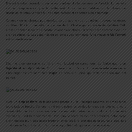
Elle est à éviter cependant sur la route même si elle demeure confortable. La semelle
est peu adaptée à ce type de revêtement. A trop vouloir l’utiliser sur le bitume, on
risque de se retrouver face à une usure précoce et ce serait bien dommage !
Comme « on ne change pas une équipe qui gagne » , et au même titre que les autres
modèles HOKA, la semelle compensée de la Challenger est dotée du
système EVA
.
C’est une arme redoutable contre les ondes de chocs. La semelle les absorbe avec une
grande efficacité. Les aspérités du sol sont quasi gommées.
Une nouvelle fois l’amorti
est au rendez-vous.
Dès ma première sortie, ce fut un vrai festival de sensations. La foulée gagne en
légèreté et en dynamisme
. Contrairement à la Valor, la semelle extérieure de la
Challenger est vraiment très
souple
. Le déroulé du pied, qui reste dans son axe, est
parfait.
Avec un
drop de 5mm
, la foulée reste proche du sol, presque rasante, et limite ainsi
toute fatigue inutile. J’ai enchainé sans peine les sorties longues sur plusieurs jours
consécutifs, le tout sans aucune douleur articulaire ou musculaire. La semelle
oversize qui fait la renommée de Hoka, prouve toute sa faculté à préserver notre corps
d’athlète des multiples micro-traumatismes liés à la pratique de la course à pied. Elle
améliore de façon très significative la capacité à récupérer entre les sorties.