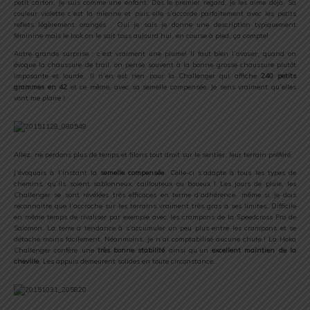
petit carton, je suis comme une enfant. Dès le premier regard, je les aime déjà. Sa
couleur violette c’est la mienne et puis elle s’accorde parfaitement avec les petits
reflets légèrement orangés . Oui je sais je donne une description typiquement
féminine mais le look on le sait tous aujourd’hui, en course à pied, ça compte!
Autre grande surprise : c’est vraiment une plume! Il faut bien l’avouer, quand on
évoque la chaussure de trail, on pense souvent à la bonne grosse chaussure plutôt
imposante et lourde. Il n’en est rien pour la Challenger qui affiche
240 petits
grammes en 42
et ce même, avec sa semelle compensée. Je sens vraiment qu’elles
vont me plaire !
Allez, ne perdons plus de temps et filons tout droit sur le sentier, leur terrain préféré.
J’évoquais à l’instant la
semelle compensée
. Celle-ci s’adapte à tous les types de
chemins, qu’ils soient sablonneux, caillouteux ou boueux ! Les jours de pluie, les
Challenger se sont révélées très efficaces en terme d’adhérence, même si je dois
reconnaitre que l’accroche sur les terrains vraiment très gras a ses limites. Difficile
en même temps de rivaliser par exemple avec les crampons de la Speedcross Pro de
Salomon. La terre a tendance à s’accumuler un peu plus entre les crampons et se
détache moins facilement. Néanmoins, je n’ai comptabilisé aucune chute ! La Hoka
Challenger confère une
très bonne stabilité
ainsi qu’un
excellent maintien de la
cheville
. Les appuis demeurent solides en toute circonstance.