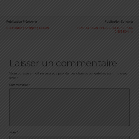
Publication Précédente
Publication Suivante
Le Running Shopping De Noël
HOKA STINSON 3: PLUS C'EST LONG, PLUS
C'EST BON !
Laisser un commentaire
Votre adresse e-mail ne sera pas publiée.
Les champs obligatoires sont indiqués
avec
*
Commentaire
*
Nom
*