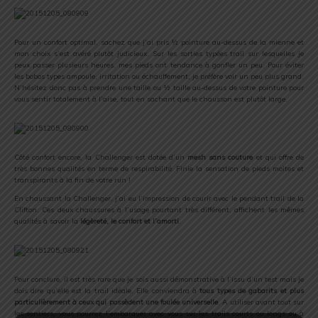
Pour un confort optimal, sachez que j’ai pris ½ pointure au-dessus de la mienne et
mon choix s’est avéré plutôt judicieux. Sur les sorties typées trail sur lesquelles je
peux passer plusieurs heures, mes pieds ont tendance à gonfler un peu. Pour éviter
les bobos types ampoule, irritation ou échauffement, je préfère voir un peu plus grand.
N’hésitez donc pas à prendre une taille ou ½ taille au-dessus de votre pointure pour
vous sentir totalement à l’aise, tout en sachant que le chausson est plutôt large.
Côté confort encore, la Challenger est dotée d’un
mesh sans couture
et qui offre de
très bonnes qualités en terme de respirabilité. Finie la sensation de pieds moites et
transpirants à la fin de votre run !
En chaussant la Challenger, j’ai eu l’impression de courir avec le pendant trail de la
Clifton. Ces deux chaussures à l’usage pourtant très différent, affichent les mêmes
qualités à savoir la
légèreté, le confort et l’amorti
.
Pour conclure, il est très rare que je sois aussi démonstrative à l’issu d’un test mais je
dois dire qu’elle est la trail idéale. Elle conviendra à
tous types de gabarits et plus
particulièrement à ceux qui possèdent une foulée universelle
. A utiliser avant tout sur
les sentiers, vous pourrez l’embarquer avec vous sur les trails courts ou longs ou à