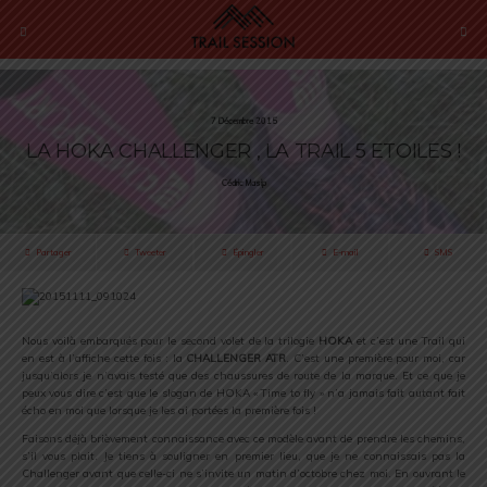
7 Décembre 2015
LA HOKA CHALLENGER , LA TRAIL 5 ETOILES !
Cédric Masip
Partager
Tweeter
Épingler
E-mail
SMS
Nous voilà embarqués pour le second volet de la trilogie
HOKA
et c’est une Trail qui
en est à l’affiche cette fois : la
CHALLENGER ATR
. C’est une première pour moi, car
jusqu’alors je n’avais testé que des chaussures de route de la marque. Et ce que je
peux vous dire c’est que le slogan de HOKA « Time to fly » n’a jamais fait autant fait
écho en moi que lorsque je les ai portées la première fois !
Faisons déjà brièvement connaissance avec ce modèle avant de prendre les chemins,
s’il vous plait. Je tiens à souligner en premier lieu, que je ne connaissais pas la
Challenger avant que celle-ci ne s’invite un matin d’octobre chez moi. En ouvrant le