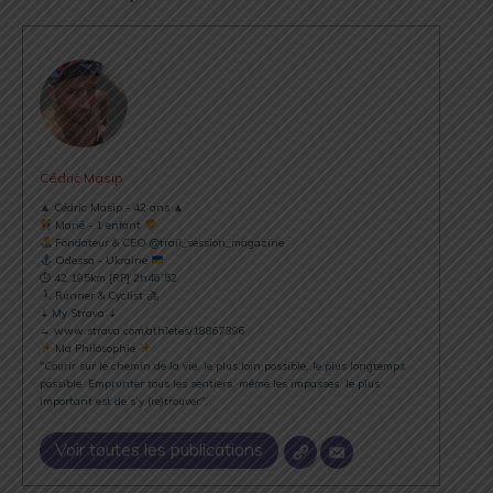
Cédric Masip
▲ Cédric Masip - 42 ans ▲
Marié - 1 enfant
Fondateur & CEO @trail_session_magazine
Odessa - Ukraine
⏱ 42.195km [RP] 2h46’52
Runner & Cyclist
⇣ My Strava ⇣
→ www.strava.com/athletes/18867396
Ma Philosophie
"Courir sur le chemin de la vie, le plus loin possible, le plus longtemps
possible. Emprunter tous les sentiers, même les impasses, le plus
important est de s’y (re)trouver".
Voir toutes les publications