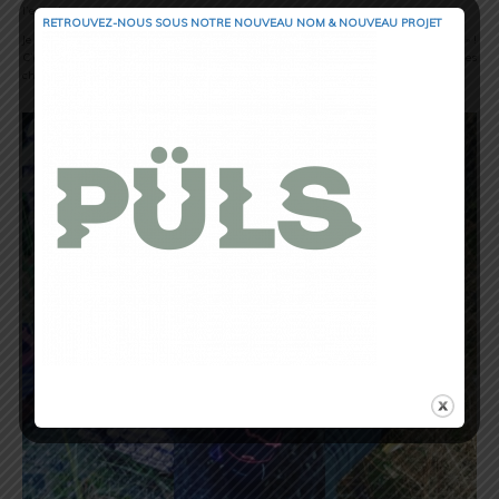
l’entrainement.
RETROUVEZ-NOUS SOUS NOTRE NOUVEAU NOM & NOUVEAU PROJET
Je pense que vous l’aurez compris, la Challenger m’a vraiment « tapée dans le pied » !
C’est pourquoi je me permets de lui décerner personnellement la palme d’or des
chaussures de trail pour cette saison automne-hiver 2015/2016 !