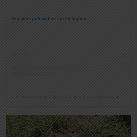
Voir cette publication sur Instagram
Une publication partagée par Meg Rotundo (@megh_aroundtheworld)