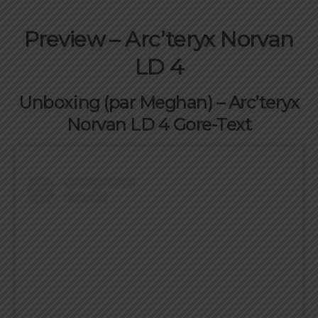
Preview – Arc’teryx Norvan
LD 4
Unboxing (par Meghan) – Arc’teryx
Norvan LD 4 Gore-Text