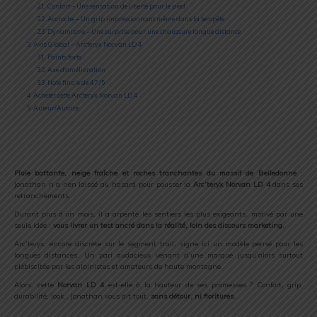
2.1
Confort – Une sensation de liberté pour le pied
2.2
Accroche – Un grip impressionnant même dans la tempête
2.3
Dynamisme – Une surprise pour une chaussure longue distance
3
Avis Global – Arc’teryx Norvan LD 4
3.1
Points forts
3.2
Axe d’amélioration
3.3
Note finale de 4.7 /5
4
Acheter cette Arc’teryx Norvan LD 4
5
Auteur/Autrice
Pluie
battante,
neige
fraîche
et
roches
tranchantes
du
massif
de
Belledonne
:
Jonathan
n’a
rien
laissé
au
hasard
pour
pousser
la
Arc’teryx
Norvan
LD
4
dans
ses
retranchements.
Durant
plus
d’un
mois,
il
a
arpenté
les
sentiers
les
plus
exigeants,
motivé
par
une
seule
idée :
vous
livrer
un
test
ancré
dans
la
réalité,
loin
des
discours
marketing.
Arc’teryx,
encore
discrète
sur
le
segment
trail,
signe
ici
un
modèle
pensé
pour
les
longues
distances.
Un
pari
audacieux
venant
d’une
marque
jusqu’alors
surtout
plébiscitée
par
les
alpinistes
et
amateurs
de
haute
montagne.
Alors,
cette
Norvan
LD
4
est-
elle
à
la
hauteur
de
ses
promesses ?
Confort,
grip,
durabilité,
look…
Jonathan
vous
dit
tout,
sans
détour,
ni
fioritures.