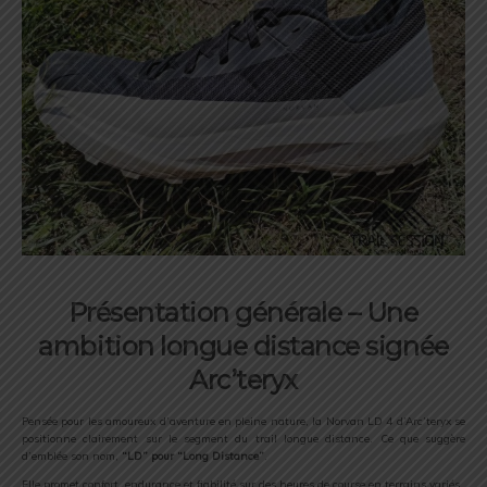
Présentation générale –
Une
ambition
longue
distance
signée
Arc’teryx
Pensée
pour
les
amoureux
d’aventure
en
pleine
nature,
la
Norvan
LD
4
d’Arc’teryx
se
positionne
clairement
sur
le
segment
du
trail
longue
distance. C
e
que
suggère
d’emblée
son
nom,
“
LD”
pour “
Long
Distance”
.
Elle
promet
confort,
endurance
et
fiabilité
sur
des
heures
de
course
en
terrains
variés.