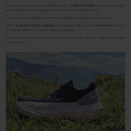
Arc’teryx
a
aussi
pensé
aux
détails
malins :
la
poche
à
lacets
,
discrète
et
pratique,
permet
de
sécuriser
le
laçage
et
d’éviter
tout
accrochage
en
course.
Un
petit
plus
qui
témoigne
de
l’attention
portée
à
l’usage
réel
sur
le
terrain.
Enfin,
la
semelle
Vibram
Megagrip
,
réputée
pour
son
accroche
irréprochable,
donne
immédiatement
le
ton.
Le
grip
semble
prometteur.
Reste
à
vérifier
tout
cela
sur
terrain
humide,
rocailleux,
boueux…
bref,
dans
la
vraie
vie
de
traileur.