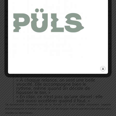
une
chaussure
longue
distance
Sur
le
papier,
la
Norvan
LD
4
est
clairement
une
chaussure
pensée
pour
les
longues
distances,
avec
un
profil
qui
semble
plus
orienté
vers
la
régularité
et
la
tenue
que
vers
la
vivacité
pure.
Pourtant,
sur
le
terrain,
Jonathan
a
découvert
une
autre
facette.
À
chaque
relance,
la
chaussure
répond
avec
une
belle
énergie,
offrant
un
vrai
dynamisme
qui
aide
à
maintenir
un
rythme
soutenu.
Même
quand
on
accélère
le
tempo,
la
Norvan
LD
4
suit
le
mouvement,
preuve
qu’elle
n’est
pas
qu’une «
diesel »
lente
et
lourde,
mais
qu’elle
sait
aussi
s’animer
quand
il
le
faut.
«
Sur
le
papier,
c’est
une
chaussure
taillée
pour
les
longues
distances. »
«
En
pratique,
elle
a
bien
plus
de
répondant
que
ce
à
quoi
je
m’attendais.
»
«
À
chaque
relance,
on
sent
une
belle
vivacité.
Elle
accompagne
bien
le
rythme,
même
quand
on
décide
de
hausser
le
ton. »
«
En
clair,
ce
n’est
pas
qu’une
diesel :
elle
sait
aussi
accélérer
quand
il
faut. »
Ce
dynamisme
inattendu
fait
de
la
Norvan
LD
4
un
modèle
polyvalent,
capable
d’accompagner
le
traileur
aussi
bien
sur
de
longues
heures
que
dans
des
phases
plus
rapides
ou
techniques.