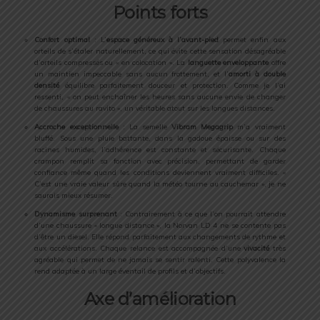
Points
forts
Confort
optimal
:
L’
espace
généreux
à
l’avant-
pied
permet
enfin
aux
orteils
de
s’étaler
naturellement,
ce
qui
évite
cette
sensation
désagréable
d’orteils
compressés
ou «
en
colocation ».
La
languette
enveloppante
offre
un
maintien
impeccable
sans
aucun
frottement,
et
l’
amorti
à
double
densité
équilibre
parfaitement
douceur
et
protection.
Comme
je
l’ai
ressenti, «
on
peut
enchaîner
les
heures
sans
aucune
envie
de
changer
de
chaussures
au
ravito »,
un
véritable
atout
sur
les
longues
distances.
Accroche
exceptionnelle
:
La
semelle
Vibram
Megagrip
m’a
vraiment
bluffé.
Sous
une
pluie
battante,
dans
la
gadoue
épaisse
ou
sur
des
racines
humides,
l’adhérence
est
constante
et
sécurisante.
Chaque
crampon
remplit
sa
fonction
avec
précision,
permettant
de
garder
confiance
même
quand
les
conditions
deviennent
vraiment
difficiles. «
C’est
une
vraie
valeur
sûre
quand
la
météo
tourne
au
cauchemar »,
je
ne
saurais
mieux
résumer.
Dynamisme
surprenant
:
Contrairement
à
ce
que
l’on
pourrait
attendre
d’une
chaussure «
longue
distance »,
la
Norvan
LD
4
ne
se
contente
pas
d’être
un
diesel.
Elle
répond
parfaitement
aux
changements
de
rythme
et
aux
accélérations.
Chaque
relance
est
accompagnée
d’une
vivacité
très
agréable
qui
permet
de
ne
jamais
se
sentir
ralenti.
Cette
polyvalence
la
rend
adaptée
à
un
large
éventail
de
profils
et
d’objectifs.
Axe
d’amélioration