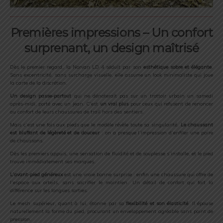
Premières impressions – U
n
confort
surprenant,
un
design
maîtrisé
Dès
le
premier
regard,
la
Norvan
LD
4
séduit
par
son
esthétique
sobre
et
élégante
.
Sans
excentricité,
sans
surcharge
visuelle,
elle
assume
un
look
minimaliste
qui
joue
la
carte
de
la
discrétion.
Un
design
passe-
partout
qui
ne
dénoterait
pas
sur
un
trottoir
urbain
un
samedi
après-
midi,
porté
avec
un
jean. C’est
un
vrai
plus
pour
ceux
qui
refusent
de
renoncer
au
confort
de
leurs
chaussures
de
trail
hors
des
sentiers.
Mais
c’est
une
fois
aux
pieds
que
le
modèle
révèle
toute
sa
singularité.
Le
chaussant
est
bluffant
de
légèreté
et
de
douceur
:
on
a
presque
l’impression
d’enfiler
une
paire
de
chaussons.
Dès
les
premiers
appuis,
une
sensation
de
fluidité
et
de
souplesse
s’installe,
et
le
pied
trouve
immédiatement
ses
marques.
L’avant-
pied
généreux
est
une
vraie
bonne
surprise :
enfin
une
chaussure
qui
offre
de
l’espace
aux
orteils,
sans
sacrifier
le
maintien.
Un
détail
de
confort
qui
fait
la
différence
sur
les
longues
sorties.
Le
mesh
supérieur,
quant
à
lui,
étonne
par
sa
flexibilité
et
son
élasticité
.
Il
épouse
naturellement
la
forme
du
pied,
procurant
un
enveloppement
agréable
sans
point
de
pression.