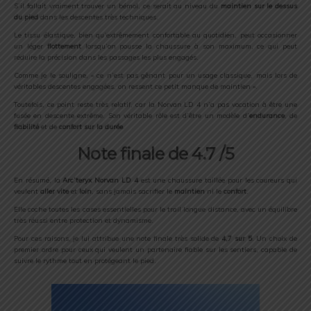
S’il
fallait
vraiment
trouver
un
bémol,
ce
serait
au
niveau
du
maintien
sur
le
dessus
du
pied
dans
les
descentes
très
techniques.
Le
tissu
élastique,
bien
qu’extrêmement
confortable
au
quotidien,
peut
occasionner
un
léger
flottement
lorsqu’on
pousse
la
chaussure
à
son
maximum,
ce
qui
peut
réduire
la
précision
dans
les
passages
les
plus
engagés.
Comme
je
le
souligne, «
ce
n’est
pas
gênant
pour
un
usage
classique,
mais
lors
de
véritables
descentes
engagées,
on
ressent
ce
petit
manque
de
maintien ».
Toutefois,
ce
point
reste
très
relatif,
car
la
Norvan
LD
4
n’a
pas
vocation
à
être
une
fusée
en
descente
extrême.
Son
véritable
rôle
est
d’être
un
modèle
d’
endurance
,
de
fiabilité
et
de
confort
sur
la
durée
.
Note
finale de 4.7 /5
En
résumé,
la
Arc’teryx
Norvan
LD
4
est
une
chaussure
taillée
pour
les
coureurs
qui
veulent
aller
vite
et
loin
,
sans
jamais
sacrifier
le
maintien
ni
le
confort
.
Elle
coche
toutes
les
cases
essentielles
pour
le
trail
longue
distance,
avec
un
équilibre
très
réussi
entre
protection
et
dynamisme.
Pour
ces
raisons,
je
lui
attribue
une
note
finale
très
solide
de
4,7
sur
5
.
Un
choix
de
premier
ordre
pour
ceux
qui
veulent
un
partenaire
fiable
sur
les
sentiers,
capable
de
suivre
le
rythme
tout
en
protégeant
le
pied.