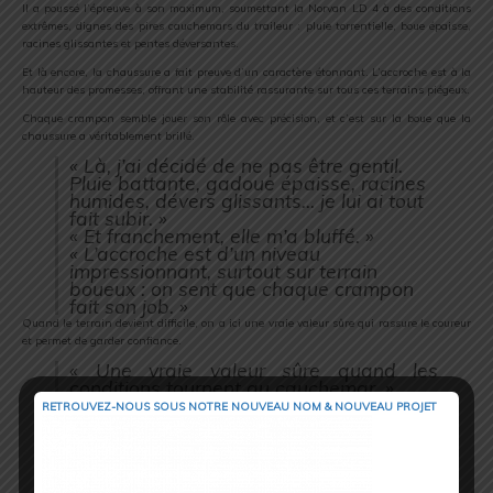
Il
a
poussé
l’épreuve
à
son
maximum,
soumettant
la
Norvan
LD
4
à
des
conditions
extrêmes,
dignes
des
pires
cauchemars
du
traileur :
pluie
torrentielle,
boue
épaisse,
racines
glissantes
et
pentes
déversantes.
Et
là
encore,
la
chaussure
a
fait
preuve
d’un
caractère
étonnant.
L’accroche
est
à
la
hauteur
des
promesses,
offrant
une
stabilité
rassurante
sur
tous
ces
terrains
piégeux.
Chaque
crampon
semble
jouer
son
rôle
avec
précision,
et
c’est
sur
la
boue
que
la
chaussure
a
véritablement
brillé.
«
Là,
j’ai
décidé
de
ne
pas
être
gentil.
Pluie
battante,
gadoue
épaisse,
racines
humides,
dévers
glissants…
je
lui
ai
tout
fait
subir. »
«
Et
franchement,
elle
m’a
bluffé. »
«
L’accroche
est
d’un
niveau
impressionnant,
surtout
sur
terrain
boueux :
on
sent
que
chaque
crampon
fait
son
job. »
Quand
le
terrain
devient
difficile,
on
a
ici
une
vraie
valeur
sûre
qui
rassure
le
coureur
et
permet
de
garder
confiance.
«
Une
vraie
valeur
sûre
quand
les
conditions
tournent
au
cauchemar. »
RETROUVEZ-NOUS SOUS NOTRE NOUVEAU NOM & NOUVEAU PROJET
Dynamisme – U
ne
surprise
pour