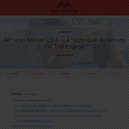
16 Mai 2025
Arc’teryx Norvan LD 4 – La Technique Au Service
Du Trail Engagé
Sébastien Rémond
Partager
Tweeter
Épingler
E-mail
SMS
Contenu
Masquer
1
Preview – Arc’teryx Norvan LD 4
1.1
Unboxing (par Meghan) – Arc’teryx Norvan LD 4 Gore-Text
1.2
Présentation générale – Une ambition longue distance signée Arc’teryx
1.3
Premières impressions – Un confort surprenant, un design maîtrisé
1.4
Fiche d’identité technique
2
Review – Arc’teryx Norvan LD 4