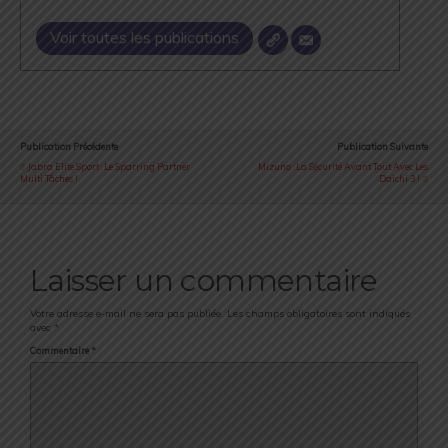
Voir toutes les publications
Publication Précédente
Publication Suivante
Jabra Elite Sport : Le Sparring Partner
Mizuno : La Sécurité Avant Tout Avec Les
Multi Tâches !
Daichi 3 !
Laisser un commentaire
Votre adresse e-mail ne sera pas publiée.
Les champs obligatoires sont indiqués
avec
*
Commentaire
*