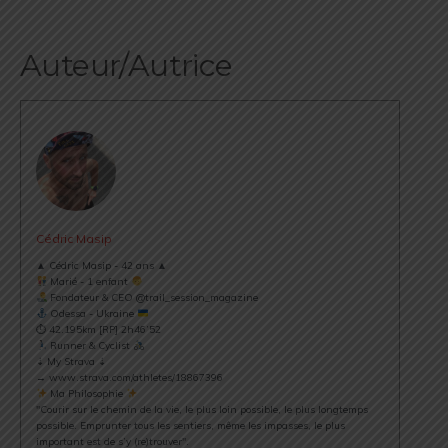
Auteur/Autrice
Cédric Masip
▲ Cédric Masip - 42 ans ▲
Marié - 1 enfant
Fondateur & CEO @trail_session_magazine
Odessa - Ukraine
⏱ 42.195km [RP] 2h46’52
Runner & Cyclist
⇣ My Strava ⇣
→ www.strava.com/athletes/18867396
Ma Philosophie
"Courir sur le chemin de la vie, le plus loin possible, le plus longtemps
possible. Emprunter tous les sentiers, même les impasses, le plus
important est de s’y (re)trouver".