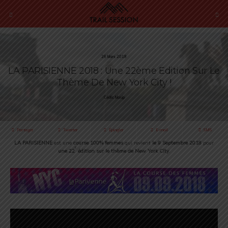
26 Mars 2018
LA PARISIENNE 2018 : Une 22ème Edition Sur Le
Thème De New York City !
Cédric Masip
Partager
Tweeter
Épingler
E-mail
SMS
LA PARISIENNE
est une
course 100% femmes
qui revient
le 9 Septembre 2018
pour
e
une 22
édition sur le thème de New York City
.