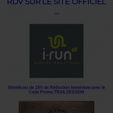
RDV SUR LE SITE OFFICIEL
…
Bénéficiez de 15% de Réduction Immédiate avec le
Code Promo TRAILSESSION