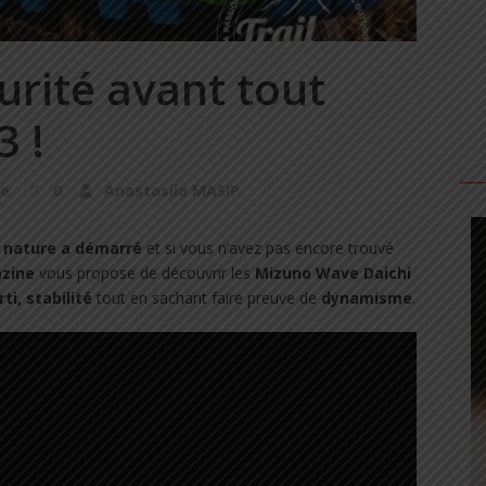
urité avant tout
3 !
ke
0
Anastasiia MASIP
s nature a démarré
et si vous n’avez pas encore trouvé
azine
vous propose de découvrir les
Mizuno Wave Daichi
ti, stabilité
tout en sachant faire preuve de
dynamisme
.