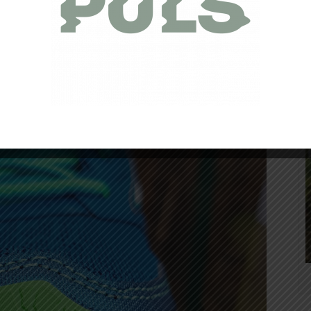
orcé
, tout comme
la tige
qui offre un parfait maintien. De
la coque talon
, la chaussure a gagné en
fermeté
, sans être