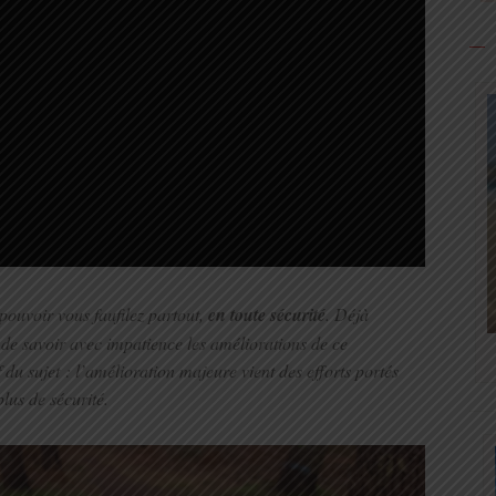
 pouvoir vous faufilez partout,
en toute sécurité
. Déjà
 de savoir avec impatience les améliorations de ce
du sujet : l’amélioration majeure vient des efforts portés
lus de sécurité.