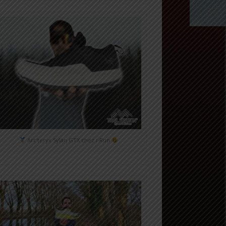
Arc'teryx Sylan GTX chez i-Run