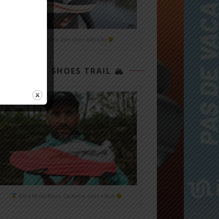
Mizuno Neo Zen chez Alltricks
TOP 3 SHOES TRAIL 🏔
Altra Mont Blanc Carbone chez i-Run