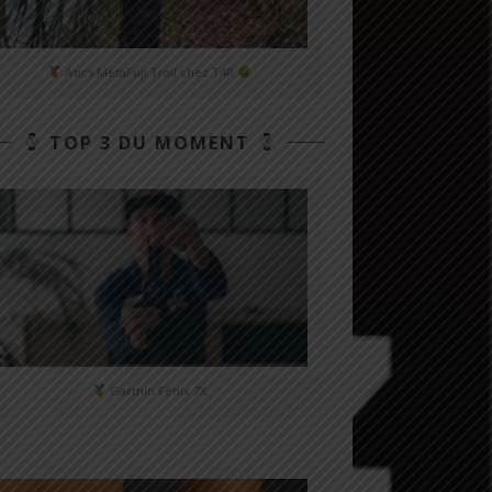
Asics MetaFuji Trail chez T4R
TOP 3 DU MOMENT
Garmin Fénix 7X