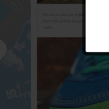
On notera ainsi que le
pare pierre est renf
façon plus globale du pare pierre jusqu’à
rigide.