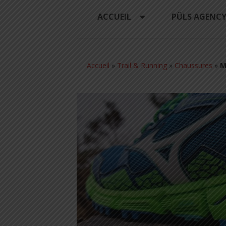
ACCUEIL
PÜLS AGENC
Accueil
»
Trail & Running
»
Chaussures
»
M