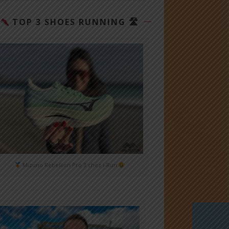
TOP 3 SHOES RUNNING 🛣
Mizuno Rebellion Pro 3 chez i-Run