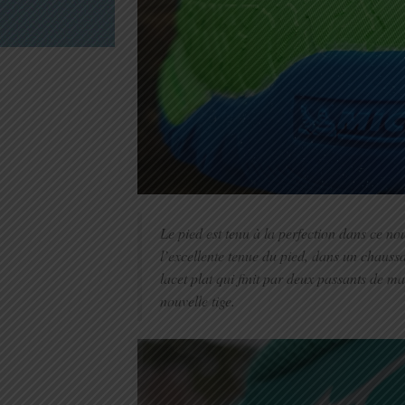
Le pied est tenu à la perfection dans ce no
l’excellente tenue du pied, dans un chaus
lacet plat qui finit par deux passants de mai
nouvelle tige.