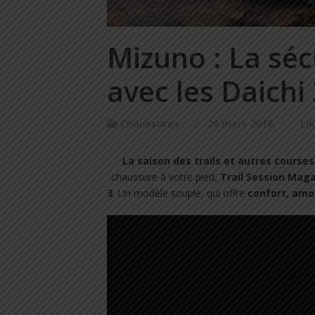
Mizuno : La séc
avec les Daichi 
Chaussures
26 mars 2018
Li
La saison des trails et autres course
chaussure à votre pied,
Trail Session Mag
3
. Un modèle souple, qui offre
confort, amor