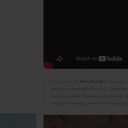
Cet été, avec la
Wave Daichi 3
, vous allez
séduite par le modèle Daichi 2, j’attendais
nouveau modèle. Rentrons donc dans le vif 
à différents niveaux pour obtenir toujours p