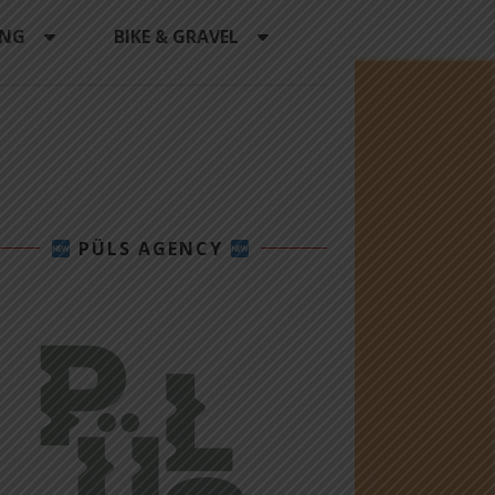
ING
BIKE & GRAVEL
PÜLS AGENCY