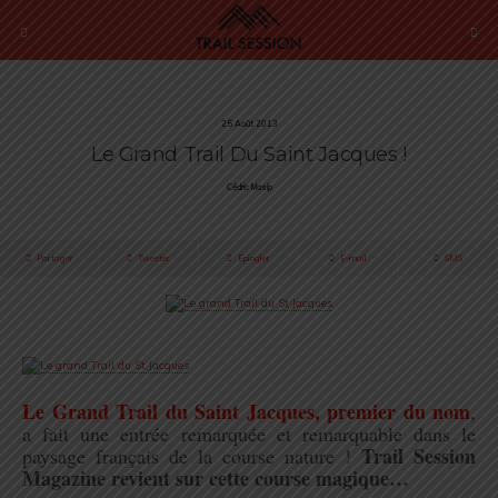
25 Août 2013
Le Grand Trail Du Saint Jacques !
Cédric Masip
Partager
Tweeter
Épingler
E-mail
SMS
.
Le Grand Trail du Saint Jacques, premier du nom
,
a fait une entrée remarquée et remarquable dans le
Trail Session
paysage français de la course nature !
Magazine revient sur cette course magique…