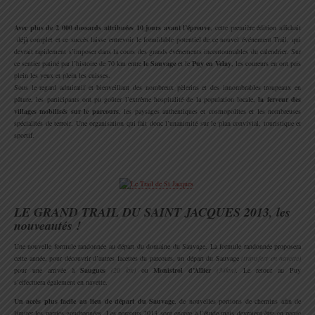
.
Avec plus de 2 000 dossards attribuées 10 jours avant l’épreuve
, cette première édition affichait
déjà complet et ce succès laisse entrevoir le formidable potentiel de ce nouvel événement Trail, qui
devrait rapidement s’imposer dans la cours des grands événements incontournables du calendrier. Sur
ce sentier patiné par l’histoire de 70 km entre
le Sauvage
et le
Puy en Velay
, les coureurs en ont pris
plein les yeux et plein les cuisses.
Sous le regard admiratif et bienveillant des nombreux pèlerins et des innombrables troupeaux en
pâture, les participants ont pu goûter l’extrême hospitalité de la population locale,
la ferveur des
villages mobilisés sur le parcours
, les paysages authentiques et cosmopolites et les nombreuses
spécialités de terroir. Une organisation qui fait donc l’unanimité sur le plan convivial, touristique et
sportif.
.
.
LE GRAND TRAIL DU SAINT JACQUES 2013, les
nouveautés !
Une nouvelle formule randonnée au départ du domaine du Sauvage. La formule randonnée proposera
cette année, pour découvrir d’autres facettes du parcours, un départ du Sauvage
(transfert en navette)
pour une arrivée à
Saugues
(20 km)
ou
Monistrol d’Allier
(34km)
. Le retour au Puy
s’effectuera également en navette.
Un accès plus facile au lieu de départ du Sauvage
, de nouvelles portions de chemins afin de
limiter les parties goudronnées. Les parcours 2013 sont encore à l’étude mais devraient être en partie