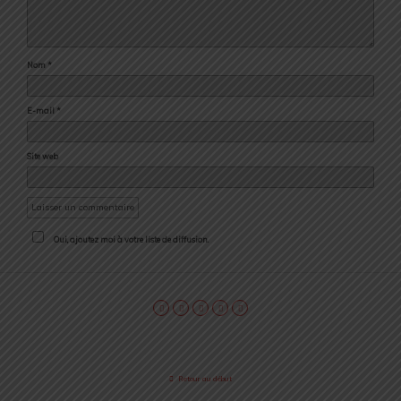
Nom
*
E-mail
*
Site web
Oui, ajoutez moi à votre liste de diffusion.
Retour au début