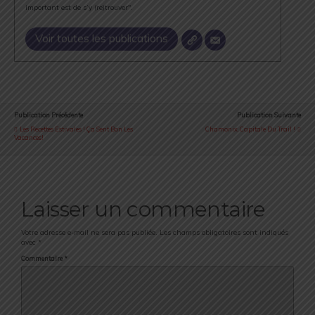
important est de s’y (re)trouver".
Voir toutes les publications
Publication Précédente
Publication Suivante
Les Recettes Estivales ! Ça Sent Bon Les
Chamonix, Capitale Du Trail !
Vacances!
Laisser un commentaire
Votre adresse e-mail ne sera pas publiée.
Les champs obligatoires sont indiqués
avec
*
Commentaire
*