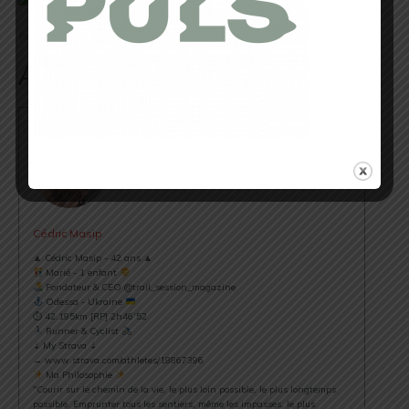
Trail Session Magazine, 2013.
Auteur/Autrice
Cédric Masip
▲ Cédric Masip - 42 ans ▲
Marié - 1 enfant
Fondateur & CEO @trail_session_magazine
Odessa - Ukraine
⏱ 42.195km [RP] 2h46’52
Runner & Cyclist
⇣ My Strava ⇣
→ www.strava.com/athletes/18867396
Ma Philosophie
"Courir sur le chemin de la vie, le plus loin possible, le plus longtemps
possible. Emprunter tous les sentiers, même les impasses, le plus