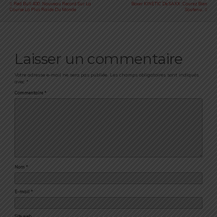
Red Bull 400 : Nouveau Record Sur La
Boxer KINETIC De SAXX : Courez Bien
Course La Plus Raide Du Monde
Soutenu...
Laisser un commentaire
Votre adresse e-mail ne sera pas publiée.
Les champs obligatoires sont indiqués
avec
*
Commentaire
*
Nom
*
E-mail
*
Site web