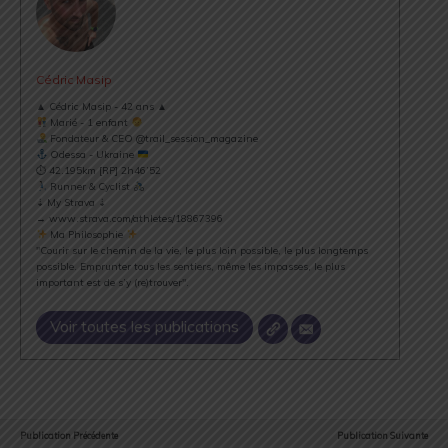
Cédric Masip
▲ Cédric Masip - 42 ans ▲
Marié - 1 enfant
Fondateur & CEO @trail_session_magazine
Odessa - Ukraine
⏱ 42.195km [RP] 2h46’52
Runner & Cyclist
⇣ My Strava ⇣
→ www.strava.com/athletes/18867396
Ma Philosophie
"Courir sur le chemin de la vie, le plus loin possible, le plus longtemps
possible. Emprunter tous les sentiers, même les impasses, le plus
important est de s’y (re)trouver".
Voir toutes les publications
Publication Précédente
Publication Suivante