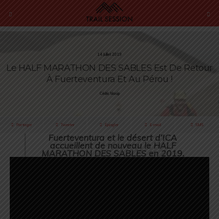
14 Juillet 2019
Le HALF MARATHON DES SABLES Est De Retour
À Fuerteventura Et Au Pérou !
Cédric Masip
Partager
Tweeter
Épingler
E-mail
SMS
Fuerteventura et le désert d’ICA
accueillent de nouveau le HALF
MARATHON DES SABLES en 2019.