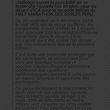
challenge auront la possibilité de se
tester une nouvelle fois en plein cœur du
désert d’ICA pour la seconde édition du
HALF MARATHON DES SABLES PERU.
Du 30 novembre au 6 décembre 2019,
le Half MDS est de retour au Pérou. Au
programme, 4 jours d’effort et 3 étapes
pour parcourir 120 km en autosuffisance
alimentaire dans le désert d’ICA.
Un exploit qui a été réalisé l’an dernier
par 350 concurrents lors de la première
édition !
C’est dans une immensité protégée que
les participants se retrouveront pour
vivre une aventure humaine et
sportive. L’autosuffisance alimentaire
additionné aux conditions
météorologiques donnent à cette course
un aspect atypique et appréciée des
participants.
On présente souvent le trail comme un
sport réservé aux coureurs aguerris
mais le HMDS semble déroger à la
règle. 25% de débutants en trail à
étapes vont s’inscrire sur cette édition
péruvienne. Pour information, en 2018