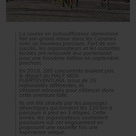
La course en autosuffisance alimentaire
fait son grand retour dans les Canaries
avec un nouveau parcours. Fort de son
succès, les organisateurs et les autorités
locales ont renouvelé leur partenariat
pour une troisième édition en septembre
prochain.
En 2018, 285 concurrents avaient pris
le départ du HALF MDS
FUERTEVENTURA. Issus de 25
nationalités différentes, ils
s’étaient retrouvés pour s’élancer dans
cette aventure folle.
Ils ont été séduits par les paysages
désertiques qui bordent les 120 km à
parcourir à pied en 3 étapes. Cette
année, les organisateurs souhaitent
poursuivre sur cet engouement en
proposant une nouvelle fois une
expérience unique.