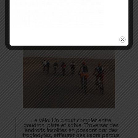
de la Mer »
, il n’y a pas de requins
mangeurs d’hommes, juste des poissons.
Le vélo: Un circuit complet entre
goudron, piste et sable. Traverser des
endroits insolites en passant par des
troglodytes, effleurer des ksars perdus