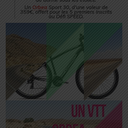
Un
Orbea
Sport 30, d’une valeur de
359€, offert pour les 5 premiers inscrits
au Défi SPEED.