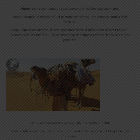
Hatem
est l’organisateur de cette aventure, le Chef des Legmistes.
Sapeur pompier professionnel, il partage son temps libre entre sa famille et le
trekking.
Depuis quelques années, il s’est spécialisé dans la marche du désert tunisien.
Amoureux de ses racines, il passe beaucoup de temps à l’ombre des dunes et des
palmiers.
Nous vous présentons notre guide international,
Sad
.
Il est la référence topographique, sans carte et sans boussole, de l’Erg Oriental
tunisien.