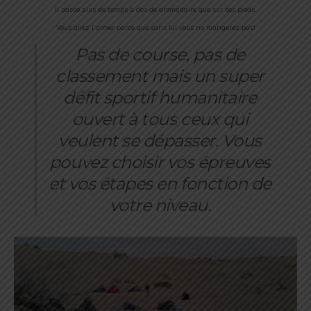
Il passe plus de temps à dos de dromadaire que sur ses pieds.
Vous allez l’aimer parce que sans lui vous ne mangerez pas!
Pas de course, pas de
classement mais un super
défit sportif humanitaire
ouvert à tous ceux qui
veulent se dépasser. Vous
pouvez choisir vos épreuves
et vos étapes en fonction de
votre niveau.