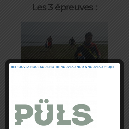
Les 3 épreuves :
RETROUVEZ-NOUS SOUS NOTRE NOUVEAU NOM & NOUVEAU PROJET
La nage: Elle se déroule en eau libre en
pleine mer, le but est de lier l’île de
Djerba au continent. Oubliez
« Les Dents