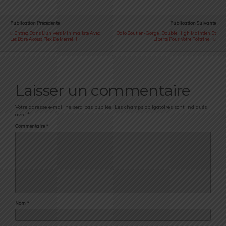
Publication Précédente
Publication Suivante
Entrez Dans L'univers Minimaliste Avec
Odlo Soutien-Gorge : Double High Maintien Et
Les Bare Access Flex De Merrell !
Liberté Pour Votre Poitrine !
Laisser un commentaire
Votre adresse e-mail ne sera pas publiée.
Les champs obligatoires sont indiqués
avec
*
Commentaire
*
Nom
*