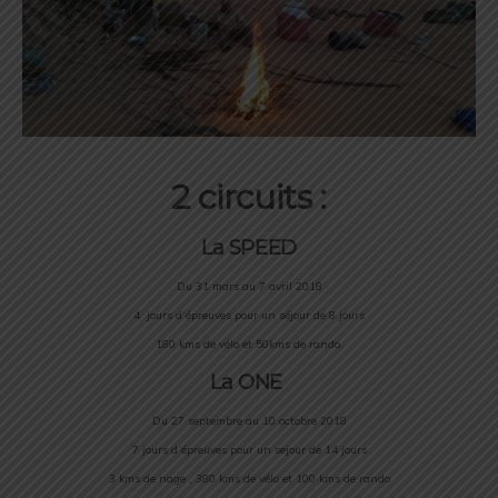
2 circuits :
La SPEED
Du 31 mars au 7 avril 2018
4 jours d’épreuves pour un séjour de 8 jours
180 kms de vélo et 50kms de rando.
La ONE
Du 27 septembre au 10 octobre 2018
7 jours d’épreuves pour un sejour de 14 jours
3 kms de nage , 380 kms de vélo et 100 kms de rando