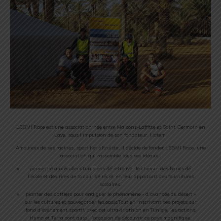
LEGMI Race est une association née entre Maisons-Laffitte et Saint Germain en
Laye, sous l’impulsion de son fondateur, Hatem.
Amoureux de ses racines, sportif et altruiste, il décide de fonder LEGMI Race, une
association qui rassemble tous ses idéaux :
permettre aux écoliers tunisiens de retrouver le chemin des bancs de
l’école et des rires de la cour de récré, en leur apportant des fournitures
scolaires.
planter des dattiers pour endiguer le phénomène « d’avancée du désert »
sur les cultures et sauvegarder les oasis.Tout en inscrivant ses projets sur
fond d’événement sportif, avec cet ultra-triathlon en Tunisie, les actions
Huma et Terra sont aussi l’occasion de découvrir ce pays magnifique,