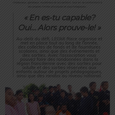
chaleureux, généreux, mystérieux et accueillant, tout en se confrontant à
ses propres limites physiques et psychologiques…
« En es-tu capable?
Oui… Alors prouve-le! »
Au-delà du défi, LEGMI Race organise et
met en place tout au long de l’année,
des collectes de fonds et de fournitures
scolaires, ainsi que des événements et
des sorties. Avec l’association vous
pouvez faire des randonnées dans la
région francilienne avec des sorties pour
adulte et des sorties réservées aux
enfants autour de projets pédagogiques,
ainsi que des randos au niveau national.