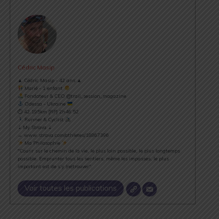
Cédric Masip
▲ Cédric Masip - 42 ans ▲
Marié - 1 enfant
Fondateur & CEO @trail_session_magazine
Odessa - Ukraine
⏱ 42.195km [RP] 2h46’52
Runner & Cyclist
⇣ My Strava ⇣
→ www.strava.com/athletes/18867396
Ma Philosophie
"Courir sur le chemin de la vie, le plus loin possible, le plus longtemps
possible. Emprunter tous les sentiers, même les impasses, le plus
important est de s’y (re)trouver".
Voir toutes les publications