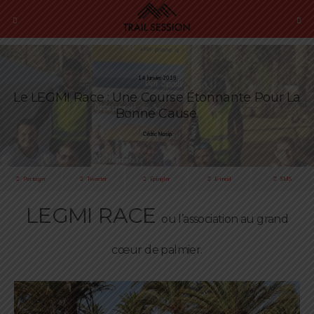
14 Janvier 2018
Le LEGMI Race : Une Course Étonnante Pour La
Bonne Cause.
Cédric Masip
Partager
Tweeter
Épingler
E-mail
SMS
LEGMI RACE
ou
l’association au grand
cœur de palmier.