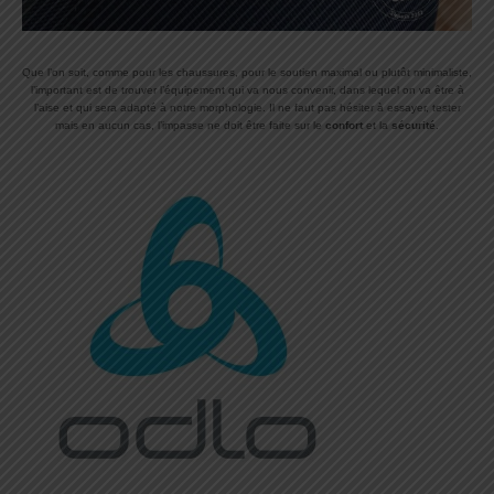
Que l’on soit, comme pour les chaussures, pour le soutien maximal ou plutôt minimaliste,
l’important est de trouver l’équipement qui va nous convenir, dans lequel on va être à
l’aise et qui sera adapté à notre morphologie. Il ne faut pas hésiter à essayer, tester
mais en aucun cas, l’impasse ne doit être faite sur le
confort
et la
sécurité
.