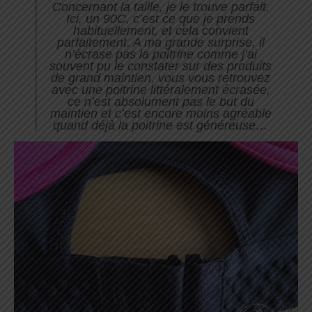
Concernant la taille, je le trouve parfait.
Ici, un 90C, c’est ce que je prends
habituellement, et cela convient
parfaitement. A ma grande surprise, il
n’écrase pas la poitrine comme j’ai
souvent pu le constater sur des produits
de grand maintien, vous vous retrouvez
avec une poitrine littéralement écrasée,
ce n’est absolument pas le but du
maintien et c’est encore moins agréable
quand déjà la poitrine est généreuse…