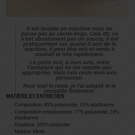
Il est lavable en machine mais ne
passe pas au sèche-linge. Cela dit, ce
n’est absolument pas un soucis, il est
pratiquement sec quand il sort de la
machine, il peut être mis et remis à
souhait et très rapidement.
Le point noir, à mon avis, reste
l’armature qui ne me semble pas
appropriée, mais cela reste mon avis
personnel.
Pour tout le reste, je l’ai adopté et le
conseille fortement.
MATIÈRE ET ENTRETIEN
Composition: 85% polyamide, 15% elasthanne
Composition empiècement: 77% polyamide, 23%
elasthanne
Doublure: 100% polyester
Matière: Mesh