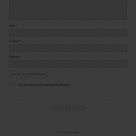
Nom
*
E-mail
*
Site web
Oui, ajoutez moi à votre liste de diffusion.
Retour au début