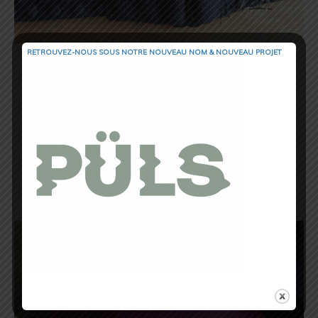
RETROUVEZ-NOUS SOUS NOTRE NOUVEAU NOM & NOUVEAU PROJET
En revanche, je ne suis absolument
pas convaincue par le fait que ce
soutien-gorge soit doté d’armatures.
Pour vous raconter un peu ma petite
vie
, dans mon quotidien, j’en viens
d’une façon presque radicale à des
soutiens-gorges sans armatures et ma
poitrine ne s’en porte pas plus mal. Et
contrairement à ce que j’ai toujours
pensé, cela n’a accentué en rien l’effet
de la gravité sur ma toute récente
quarantaine !