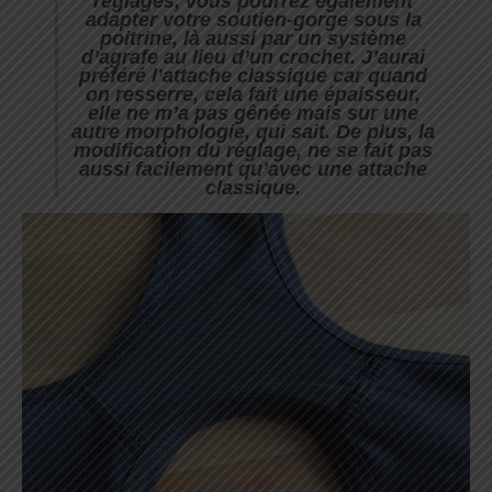
réglages, vous pourrez également
adapter votre soutien-gorge sous la
poitrine, là aussi par un système
d’agrafe au lieu d’un crochet. J’aurai
préféré l’attache classique car quand
on resserre, cela fait une épaisseur,
elle ne m’a pas gênée mais sur une
autre morphologie, qui sait. De plus, la
modification du réglage, ne se fait pas
aussi facilement qu’avec une attache
classique.