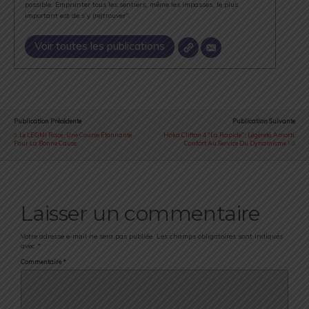
possible. Emprunter tous les sentiers, même les impasses, le plus
important est de s’y (re)trouver".
Voir toutes les publications
Publication Précédente
Publication Suivante
Le LEGMI Race : Une Course Étonnante
Hoka Clifton 4 "La Rapide" : Légèreté, Amorti,
Pour La Bonne Cause.
Confort Au Service Du Dynamisme !
Laisser un commentaire
Votre adresse e-mail ne sera pas publiée.
Les champs obligatoires sont indiqués
avec
*
Commentaire
*