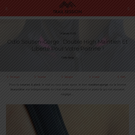
14 Janvier 2018
Odlo Soutien-Gorge : Double High Maintien Et
Liberté Pour Votre Poitrine !
Cédric Masip
Partager
Tweeter
Épingler
E-mail
SMS
Pour la
course à pied
, le trail ou tout autre sport, le bon
soutien-gorge
ou la bonne
brassière
est indispensable et c’est malheureusement ce point là qui est souvent
négligé…