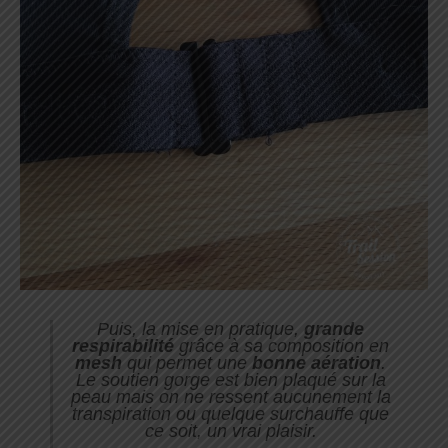
Puis, la mise en pratique,
grande
respirabilité
grâce à sa composition en
mesh
qui permet une
bonne aération
.
Le soutien gorge est bien plaqué sur la
peau mais on ne ressent aucunement la
transpiration ou quelque surchauffe que
ce soit, un vrai plaisir.