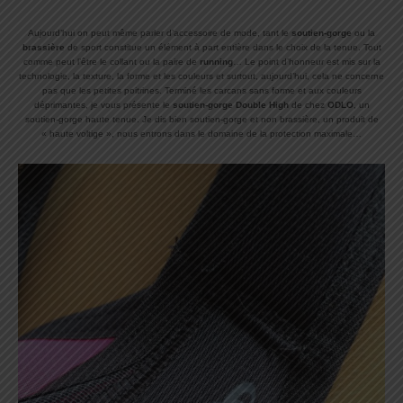
Aujourd’hui on peut même parler d’accessoire de mode, tant le
soutien-gorge
ou la
brassière
de sport constitue un élément à part entière dans le choix de la tenue. Tout
comme peut l’être le collant ou la paire de
running
… Le point d’honneur est mis sur la
technologie, la texture, la forme et les couleurs et surtout, aujourd’hui, cela ne concerne
pas que les petites poitrines. Terminé les carcans sans forme et aux couleurs
déprimantes, je vous présente le
soutien-gorge Double High
de chez
ODLO
, un
soutien-gorge haute tenue. Je dis bien soutien-gorge et non brassière, un produit de
« haute voltige », nous entrons dans le domaine de la protection maximale…