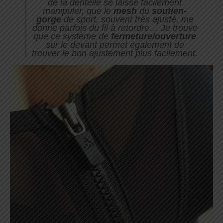
de la dentelle se laisse facilement
manipuler, que le
mesh
du
soutien-
gorge
de sport, souvent très ajusté, me
donne parfois du fil à retordre… Je trouve
que ce système de
fermeture/ouverture
sur le devant permet également de
trouver le bon ajustement plus facilement.