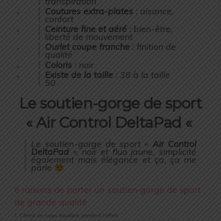
transpiration
Coutures extra-plates
: aisance,
confort
Ceinture fine et aéré
: bien-être,
liberté de mouvement
Ourlet coupe franche
: finition de
qualité
Coloris
: noir
Existe de la taille
: 38 à la taille
50
Le soutien-gorge de sport
« Air Control DeltaPad «
Le soutien-gorge de sport «
Air Control
DeltaPad
», noir et fluo jaune, simplicité
également mais élégance et ça, ça me
parle