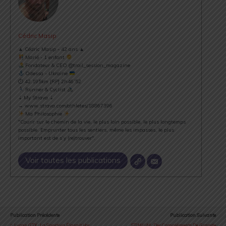
Cédric Masip
▲ Cédric Masip - 42 ans ▲
Marié - 1 enfant
Fondateur & CEO @trail_session_magazine
Odessa - Ukraine
⏱ 42.195km [RP] 2h46’52
Runner & Cyclist
⇣ My Strava ⇣
→ www.strava.com/athletes/18867396
Ma Philosophie
"Courir sur le chemin de la vie, le plus loin possible, le plus longtemps
possible. Emprunter tous les sentiers, même les impasses, le plus
important est de s’y (re)trouver".
Voir toutes les publications
Publication Précédente
Publication Suivante
Lycan GTX : La Sportiva Élargit Vos
STIMIUM : Des Compléments De Grande