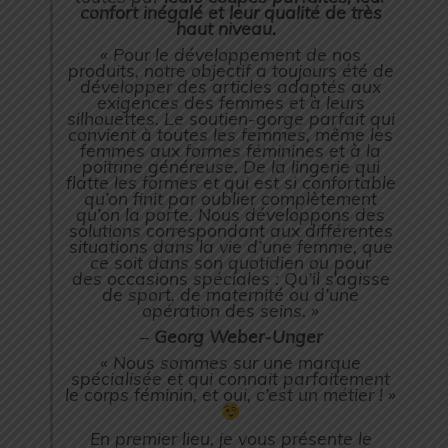
confort inégalé et leur qualité de très
haut niveau.
« Pour le développement de nos
produits, notre objectif a toujours été de
développer des articles adaptés aux
exigences des femmes et à leurs
silhouettes. Le soutien-gorge parfait qui
convient à toutes les femmes, même les
femmes aux formes féminines et à la
poitrine généreuse. De la lingerie qui
flatte les formes et qui est si confortable
qu’on finit par oublier complètement
qu’on la porte. Nous développons des
solutions correspondant aux différentes
situations dans la vie d’une femme, que
ce soit dans son quotidien ou pour
des occasions spéciales : Qu’il s’agisse
de sport, de maternité ou d’une
opération des seins. »
–
Georg Weber-Unger
« Nous sommes sur une marque
spécialisée et qui connait parfaitement
le corps féminin, et oui, c’est un métier ! »
En premier lieu, je vous présente le