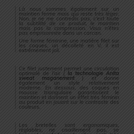
Là nous sommes également sur un
maintien ferme mais qui reste très léger.
Non, je ne me contredis pas, c’est toute
la subtilité de ce produit, le maintien
mais pas la compression. Vous n’êtes
pas emprisonnée dans un carcan.
Une forme féminine, une matière filet sur
les coques, un décolleté en V, il est
extrêmement joli.
Ce filet justement permet une circulation
optimale de l’air (
la technologie Anita
sweat maganement
) et donne
également un style relativement
moderne. En dessous, des coques en
mousse triangulaire garantissent le
maintien et donnent un effet très féminin
au produit en jouant sur le contraste des
couleurs.
Les bretelles sont ergonomiques,
réglables, ne cisaillement pas, se