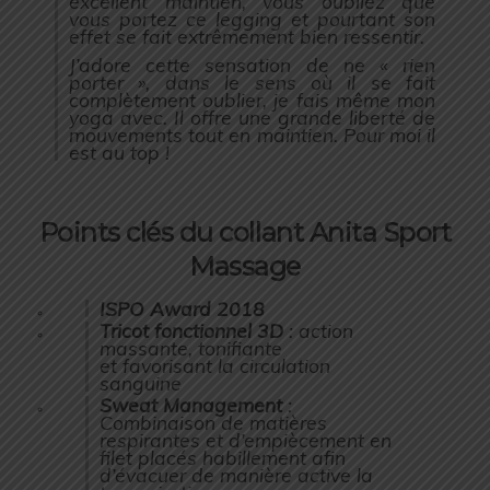
excellent maintien, vous oubliez que
vous portez ce legging et pourtant son
effet se fait extrêmement bien ressentir.
J’adore cette sensation de ne « rien
porter », dans le sens où il se fait
complètement oublier, je fais même mon
yoga avec. Il offre une grande liberté de
mouvements tout en maintien. Pour moi il
est au top !
Points clés du collant Anita Sport
Massage
ISPO Award 2018
Tricot fonctionnel 3D
: action
massante, tonifiante
et favorisant la circulation
sanguine
Sweat Management
:
Combinaison de matières
respirantes et d’empiècement en
filet placés habillement afin
d’évacuer de manière active la