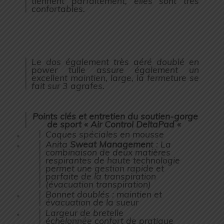
tiennent parfaitement, elles sont très
confortables.
Le dos également très aéré doublé en
power tulle assure également un
excellent maintien, large, la fermeture se
fait sur 3 agrafes.
Points clés et entretien du
soutien-gorge
de sport « Air Control DeltaPad «
Coques spéciales en mousse
Anita
Sweat Managemen
t : La
combinaison de deux matières
respirantes de haute technologie
permet une gestion rapide et
parfaite de la transpiration
(évacuation transpiration)
Bonnet doublés : maintien et
évacuation de la sueur
Largeur de bretelle
échelonnée confort de pratique