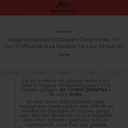
26 Janvier 2019
Legging Massant Et Soutien-Gorge Anita : Un
Duo D’efficacité À La Hauteur De Leur Simplicité.
Cédric Masip
Partager
Tweeter
Épingler
E-mail
SMS
J’ai eu le plaisir de pouvoir tester pour
vous le legging massant de sport et le
soutien-gorge «
Air Control DeltaPad
»
de chez
Anita
.
Je vous avais déjà présenté cette
marque que j’aime porter, très difficile en
matière de brassière et soutien-gorge,
mon 90C me demande un bon maintien
dans mes activités sportives mais en
contrepartie, il me faut une grande