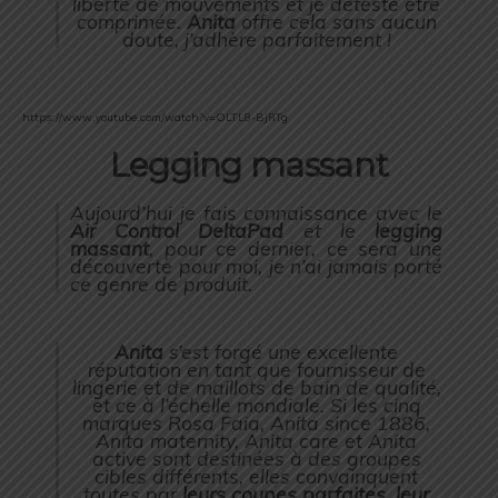
liberté de mouvements et je déteste être
comprimée.
Anita
offre cela sans aucun
doute, j’adhère parfaitement !
https://www.youtube.com/watch?v=OLTL8-BjRTg
Legging massant
Aujourd’hui je fais connaissance avec le
Air Control DeltaPad
et le
legging
massant
, pour ce dernier, ce sera une
découverte pour moi, je n’ai jamais porté
ce genre de produit.
Anita
s’est forgé une excellente
réputation en tant que fournisseur de
lingerie et de maillots de bain de qualité,
et ce à l’échelle mondiale. Si les cinq
marques Rosa Faia, Anita since 1886,
Anita maternity, Anita care et Anita
active sont destinées à des groupes
cibles différents, elles convainquent
toutes par
leurs coupes parfaites, leur