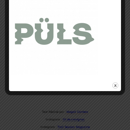
Une fois de plus, Anita, m’a
convaincue. Une marque
spécialiste du corps féminin
et qui le fait bien !
Best OF
Test Réalisé par :
Magali Cantero
Instagram :
lili.de.cravignac
Instagram :
Trail Session Magazine