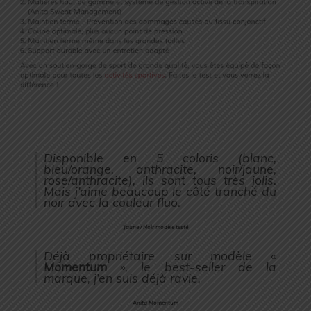
Disponible en 5 coloris (blanc,
bleu/orange, anthracite, noir/jaune,
rose/anthracite), ils sont tous très jolis.
Mais j’aime beaucoup le côté tranché du
noir avec la couleur fluo.
Jaune / Noir modèle testé
Déjà propriétaire sur modèle «
Momentum
», le best-seller de la
marque, j’en suis déjà ravie.
Anita Momentum