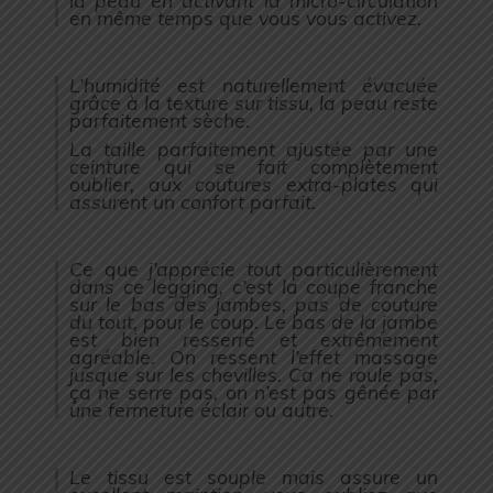
en même temps que vous vous activez.
L’humidité est naturellement évacuée
grâce à la texture sur tissu, la peau reste
parfaitement sèche.
La taille parfaitement ajustée par une
ceinture qui se fait complètement
oublier, aux coutures extra-plates qui
assurent un confort parfait.
Ce que j’apprécie tout particulièrement
dans ce legging, c’est la coupe franche
sur le bas des jambes, pas de couture
du tout, pour le coup. Le bas de la jambe
est bien resserré et extrêmement
agréable. On ressent l’effet massage
jusque sur les chevilles. Ca ne roule pas,
ça ne serre pas, on n’est pas gênée par
une fermeture éclair ou autre.
Le tissu est souple mais assure un