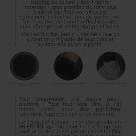
legging ou collant « sport tights
massage », pas possible de faire plus
minimaliste. Tout noir (il existe
également en fushia), pas de poche, pas
de logo, pas de bande réfléchissante,
nous sommes sur un legging point barre.
Mais en finalité, pas si « simple » que ça
quand on y regarde de plus près et
surtout dès qu’on le porte.
Tout simplement, une double peau,
bluffant ! Pour tout vous dire, je l’ai
même porté sous des pantalons
tellement j’apprécie son effet massant.
Le tissu est texturé avec des points en
reliefs 3D
qui massent tout le temps où
vous le portez. Il est même censé tonifier
la peau en activant la micro-circulation