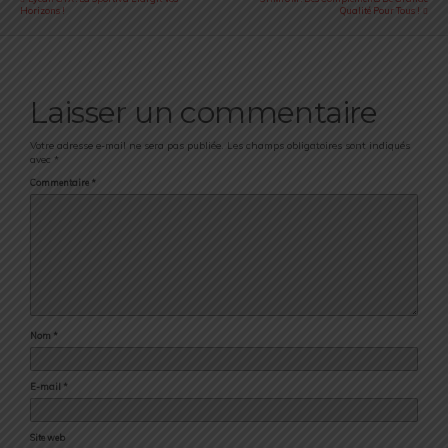
Horizons !
Qualité Pour Tous !
Laisser un commentaire
Votre adresse e-mail ne sera pas publiée.
Les champs obligatoires sont indiqués
avec
*
Commentaire
*
Nom
*
E-mail
*
Site web