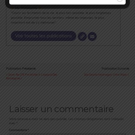
→ www.strava.com/athletes/18867396
Ma Philosophie
"Courir sur le chemin de la vie, le plus loin possible, le plus longtemps
possible. Emprunter tous les sentiers, même les impasses, le plus
important est de s’y (re)trouver".
Voir toutes les publications
Publication Précédente
Publication Suivante
Gore-Tex JTK Pro Millet, À L'assaut Des
Sac Oxsitis Hydragon Ultra Race
Montagnes !
Laisser un commentaire
Votre adresse e-mail ne sera pas publiée.
Les champs obligatoires sont indiqués
avec
*
Commentaire
*