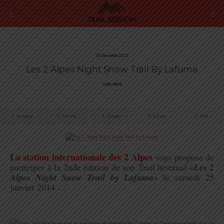
19 Décembre 2013
Les 2 Alpes Night Snow Trail By Lafuma
Cédric Masip
Partager
Tweeter
Épingler
E-mail
SMS
.
La station internationale des 2 Alpes
vous propose de
participer à la 2nde édition de son Trail hivernal
«Les 2
Alpes Night Snow Trail by Lafuma»
le samedi 25
janvier 2014 …
..
Afin de profiter au maximum du domaine des 2 Alpes, ce Trail sera nocturne avec un