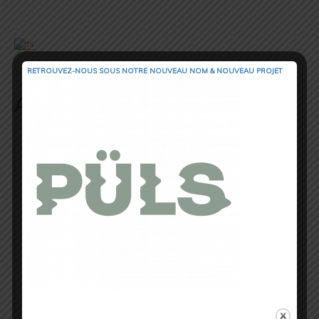
.
RETROUVEZ-NOUS SOUS NOTRE NOUVEAU NOM & NOUVEAU PROJET
Trail Session Magazine, 2013.
Auteur/Autrice
Cédric Masip
▲ Cédric Masip - 42 ans ▲
Marié - 1 enfant
Fondateur & CEO @trail_session_magazine
Odessa - Ukraine
⏱ 42.195km [RP] 2h46’52
Runner & Cyclist
⇣ My Strava ⇣