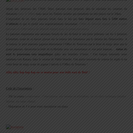
départ aux alentours des 17h00. Deux parcours sont proposés afin de satisfaire les coureurs du
dimanche
(avec le 10km)
mais aussi les Trailers assidus qui prendront un réel plaisir sur le 20km.
L’originalité de ces deux parcours réside dans le fait que
leur départ aura lieu à 2200 mètres
d’altitude
et que le profil sera majoritairement descendant
(700m de dénivelé négatif pour le petit
parcours et 1200 mètres de dénivelé négatif pour le grand parcours)
.
Le parcours empruntera une ancienne boucle de ski de fond et une piste piétonne sur les 4 premiers
kilomètres avant de se laisser glisser sur la station très lumineuse par le chemin des Demoiselles. A
la station, le petit parcours gagnera directement l’Office de Tourisme par le front de neige alors que le
grand parcours découvrira la forêt de la Molière avec ses monotraces et son petit hameau…
même de
nuit le panorama sera magnifique
grâce aux lumières d’Auris ! Une longue remontée nous
ramènera vers Kanata, dans le secteur de Vallée blanche. Une petite traversée de station by night et un
court front de neige avant de gagner l’arrivée à l’Office de Tourisme !
Allez allez hop hop hop on se motive pour une belle nuit de Trail !
.
Coût de l’inscription
:
– 20€ la course
(comprenant : l’inscription, une montée en télécabine, un tee-shirt technique finisher
lafuma, un repas chaud)
– Majoration de 5 € pour toute inscription sur place.
.