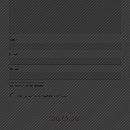
Nom
*
E-mail
*
Site web
Oui, ajoutez moi à votre liste de diffusion.