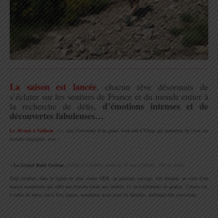
.
La saison est lancée
, chacun rêve désormais de
s’éclater sur les sentiers de France et du monde entier à
d’émotions intenses et de
la recherche de défis,
découvertes fabuleuses…
.
Le 30 mai à Vailhan
(34)
, sera l’ouverture d’un grand week-end d’Ultras qui permettra de vivre ces
instants magiques, avec :
.
–
Le Grand Raid Occitan
(165km et 9 800m+ vendredi 30 mai à 08h00 ; 50h de délai)
Trail extrême, dans la lignée du plus connu GRR, au parcours sauvage, très minéral, au cœur d’un
massif somptueux qui offre une évasion totale aux trailers. 11 ravitaillements de qualité, 2 bases vie,
6 salles de repos, suivi live, pacers, nombreux accès pour les familles, ambiance très conviviale.
.