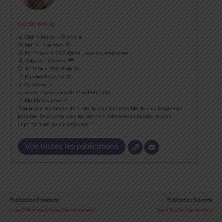
Cédric Masip
▲ Cédric Masip - 42 ans ▲
Marié - 1 enfant
Fondateur & CEO @trail_session_magazine
Odessa - Ukraine
⏱ 42.195km [RP] 2h46’52
Runner & Cyclist
⇣ My Strava ⇣
→ www.strava.com/athletes/18867396
Ma Philosophie
"Courir sur le chemin de la vie, le plus loin possible, le plus longtemps
possible. Emprunter tous les sentiers, même les impasses, le plus
important est de s’y (re)trouver".
Voir toutes les publications
Publication Précédente
Publication Suivante
Les Différentes Allures D’entraînement ...
Sport Bra De Chez Anita