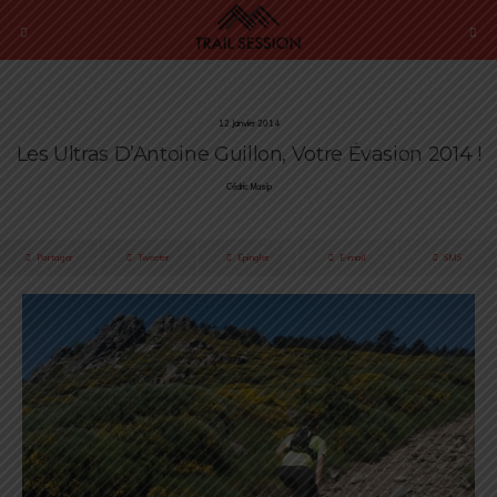
12 Janvier 2014
Les Ultras D’Antoine Guillon, Votre Évasion 2014 !
Cédric Masip
Partager
Tweeter
Épingler
E-mail
SMS