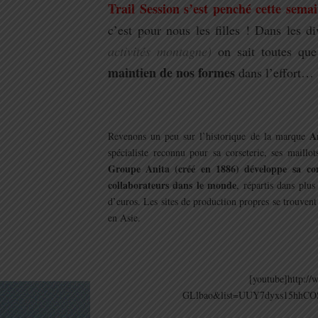
Trail Session s’est penché cette sem
c’est pour nous les filles ! Dans les di
activités montagne)
on sait toutes que
maintien de nos formes
dans l’effort…
.
A
Revenons un peu sur l’historique de la marque
spécialiste reconnu pour sa corseterie, ses maill
Groupe Anita (créé en 1886) développe sa com
collaborateurs dans le monde
, répartis dans plus
d’euros. Les sites de production propres se trouve
en Asie.
.
[youtube]http:/
GLlbao&list=UUY7dyxs15hhCOS