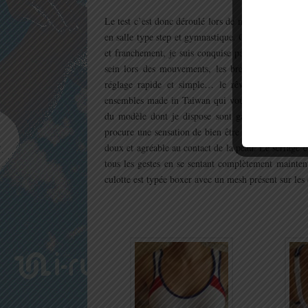
Le test c’est donc déroulé lors de mes sessions de co
en salle type step et gymnastique. Cela fait mainte
et franchement, je suis conquise par le produit. D
sein lors des mouvements, les bretelles larges qu
On se sent 
réglage rapide et simple… le rêve.
ensembles made in Taiwan qui vous blessent lors d’ut
du modèle dont je dispose sont garantes d’un serr
procure une sensation de bien être et ventile parfa
doux et agréable au contact de la peau. Le serrage e
tous les gestes en se sentant complètement maintenue
culotte est typée boxer avec un mesh présent sur le
.