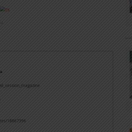
14.
 ▲
il_session_magazine
2
tes/18867396