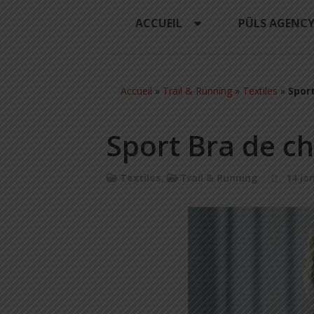
ACCUEIL
PÜLS AGENC
Accueil
»
Trail & Running
»
Textiles
»
Sport
Sport Bra de ch
Textiles
,
Trail & Running
14 ja