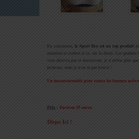
.
le Sport Bra est un top produit
En conclusion,
po
maintien et confort et ce, sur la durée. Les qualités 
vous décevra pas et dorénavant, je n’utilise plus qu
proposer, mais je n’en ai pas trouvé !
Un incontournable pour toutes les femmes active
.
Prix
:
Environ 55 euros.
Dispo Ici !
.