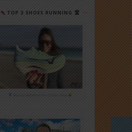
TOP 3 SHOES RUNNING 🛣
Mizuno Rebellion Pro 3 chez i-Run