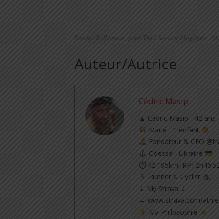
Sandra Kellerman, pour Trail Session Magazine, 20
Auteur/Autrice
Cédric Masip
▲ Cédric Masip - 42 ans
Marié - 1 enfant
Fondateur & CEO @tra
Odessa - Ukraine
⏱ 42.195km [RP] 2h46’5
Runner & Cyclist
⇣ My Strava ⇣
→ www.strava.com/athle
Ma Philosophie