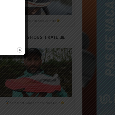
Mizuno Neo Zen chez Alltricks
TOP 3 SHOES TRAIL 🏔
Altra Mont Blanc Carbone chez i-Run