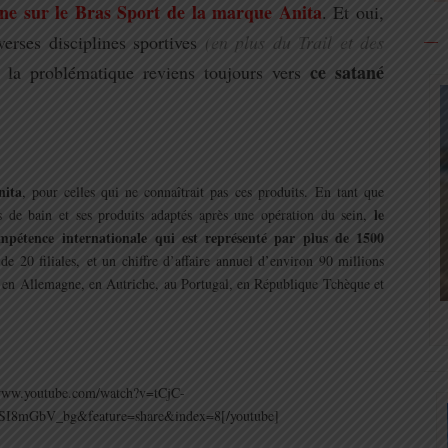
aine sur le Bras Sport de la marque Anita
. Et oui,
verses disciplines sportives
(en plus du Trail et des
ce satané
 la problématique reviens toujours vers
nita
, pour celles qui ne connaîtrait pas ces produits. En tant que
le
ots de bain et ses produits adaptés après une opération du sein,
pétence internationale qui est représenté par plus de 1500
 de 20 filiales, et un chiffre d’affaire annuel d’environ 90 millions
nt en Allemagne, en Autriche, au Portugal, en République Tchèque et
/www.youtube.com/watch?v=tCjC-
I8mGbV_bg&feature=share&index=8[/youtube]