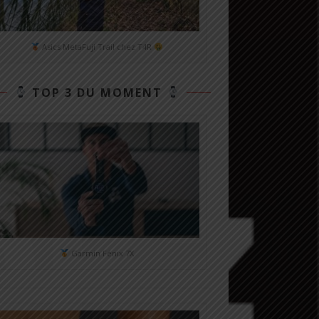
Asics MetaFuji Trail chez T4R
TOP 3 DU MOMENT
Garmin Fénix 7X