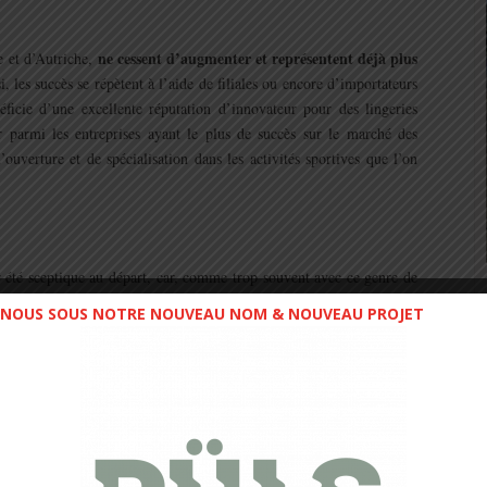
ne cessent d’augmenter et représentent déjà plus
e et d’Autriche,
i, les succès se répètent à l’aide de filiales ou encore d’importateurs
ficie d’une excellente réputation d’innovateur pour des lingeries
er parmi les entreprises ayant le plus de succès sur le marché des
ouverture et de spécialisation dans les activités sportives que l’on
 été sceptique au départ, car, comme trop souvent avec ce genre de
ous promet monts et merveilles
, un maintien parfait et durable et
NOUS SOUS NOTRE NOUVEAU NOM & NOUVEAU PROJET
ini, ça se détends et c’est galère au bout de quelques lavages. Bref,
ion. D’un premier aspect, il est vrai que le produit n’est pas
t entièrement molletonnées
, ensemble assez costaud
(ce qui m’est
, un filet au dos favorisant la respiration de la peau, reste à voir
e sport.