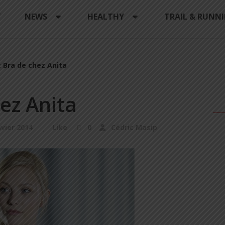
Y
NEWS
HEALTHY
TRAIL & RUNN
 Bra de chez Anita
ez Anita
nvier 2014
Like
0
Cédric Masip