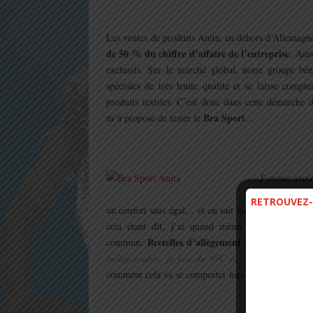
.
Les ventes de produits Anita, en dehors d’Allemagn
de 50 % du chiffre d’affaire de l’entreprise
. Ains
exclusifs. Sur le marché global, notre groupe béné
spéciales de très haute qualité et se laisse compt
produits textiles. C’est donc dans cette démarche d’
Bra Sport
m’a proposé de tester le
…
.
J’avoue avoir
on v
produit,
RETROUVEZ-
un confort sans égal… et on sait bien comment cela f
cela étant dit, j’ai quand même accepté la miss
Bretelles d’allègement ergonomiques e
commun.
indispensable, je fais du 95C de tour de poitrine)
comment cela va se comporter lors de mes séances d
.