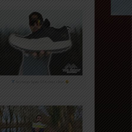
Arc'teryx Sylan GTX chez i-Run