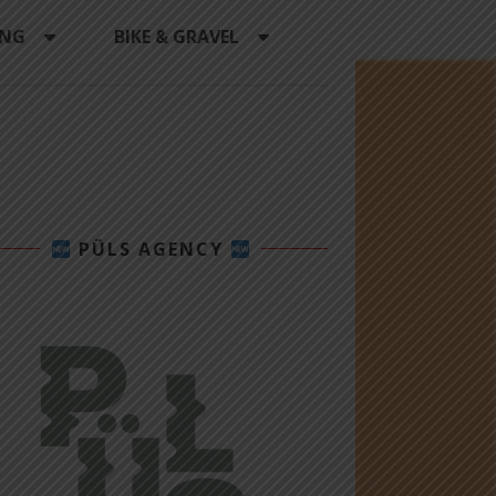
ING
BIKE & GRAVEL
PÜLS AGENCY