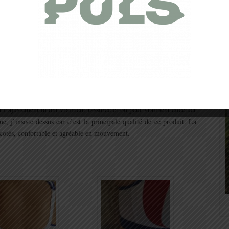
urse à pied, elliptique, sport collectif
(football notamment)
et sport
nant pratiquement deux mois que je porte régulièrement le Bra Sport
éjà le maintien… pas de baleines qui vous pulvérisent le dessous du
i ne glissent pas
(et pourtant j’ai une poitrine volumineuse)
et le
parfaitement maintenue et dans un confort absolu
. Exit les
ilisations répétées et exigeantes. Les accroches triples à l’arrière
age parfait au niveau du bonnet. Sur les cotés, le mesh respirant
itement l’ensemble. L’intérieur des bonnets est doublé avec un mesh
t l’ajustement m’ont vraiment rassurée et on peut vraiment effectuer
, j’insiste dessus car c’est la principale qualité de ce produit. La
s cotés, confortable et agréable en mouvement.