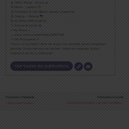
▲ Cédric Masip - 42 ans ▲
Marié - 1 enfant
Fondateur & CEO @trail_session_magazine
Odessa - Ukraine
⏱ 42.195km [RP] 2h46’52
Runner & Cyclist
⇣ My Strava ⇣
→ www.strava.com/athletes/18867396
Ma Philosophie
"Courir sur le chemin de la vie, le plus loin possible, le plus longtemps
possible. Emprunter tous les sentiers, même les impasses, le plus
important est de s’y (re)trouver".
Voir toutes les publications
Publication Précédente
Publication Suivante
Mais Qu'est-Ce Donc ?
ADVANCED SKIN BELT LAB 3 SET SALOMON