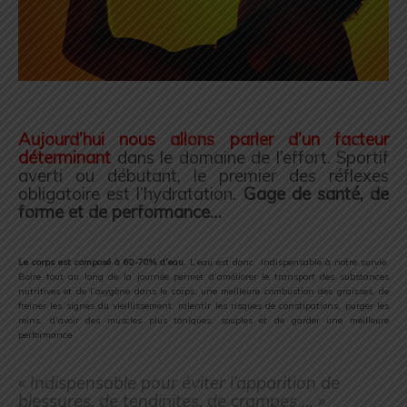
.
Aujourd’hui nous allons parler d’un facteur
déterminant
dans le domaine de l’effort. Sportif
averti ou débutant, le premier des réflexes
obligatoire est l’hydratation.
Gage de santé, de
forme et de performance…
.
Le corps est composé à 60-70% d’eau
. L’eau est donc indispensable à notre survie.
Boire tout au long de la journée permet d’améliorer le transport des substances
nutritives et de l’oxygène dans le corps, une meilleure combustion des graisses, de
freiner les signes du vieillissement, ralentir les risques de constipations, purger les
reins, d’avoir des muscles plus toniques, souples et de garder une meilleure
performance.
.
« Indispensable pour éviter l’apparition de
blessures, de tendinites, de crampes … »