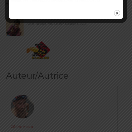
A la vôtre !
.
.
Alexia Jacquot, Trail Session Magazine, 2014.
.
Auteur/Autrice
Cédric Masip