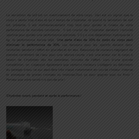
.
La sensation de soif est un avertissement de votre corps. Ceci est un signal que le
corps a perdu trop d’eau et qu’il temps de s’hydrater, et quand la sensation de soif
est présente, il est malheureusement trop tard pour garder le niveau de votre
performance de manière constante… Il est crucial de s’hydrater pendant l’activité
sportive pour garder une performance optimale. S’il y a une déperdition hydrique de 1
kg, la performance baisse déjà.
Une perte d’eau de 10% du poids du corps peut
diminuer la performance de 30%
. Les boissons pour les sportifs doivent donc
ravitailler pendant l’effort en glucides et en eau. Beaucoup de coureurs négligent de
prendre carrément de l’eau pour une séance courte, c’est une erreur car le corps à
besoin de s’hydrater dés les premières minutes de l’effort. Lors d’une grande
compétition, on s’aperçoit également que certains traileurs s’allègent au détriment
du portage d’eau, ce qui peut-être très risqué notamment en cas de chaleur intense
et provoquer de graves crampes ou malaises.Tout ça pour gagner quoi au final ?
Pensez que votre santé n’a pas de prix !
.
S’hydrater avant, pendant et après la performance !