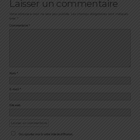
Laisser un commentaire
Votre adresse e-mail ne sera pas publiée.
Les champs obligatoires sont indiqués
avec
*
Commentaire
*
Nom
*
E-mail
*
Site web
Oui, ajoutez moi à votre liste de diffusion.