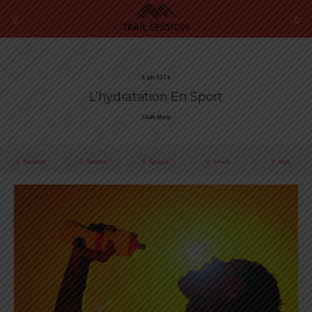
6 Juin 2014
L’hydratation En Sport
Cédric Masip
Partager
Tweeter
Épingler
E-mail
SMS