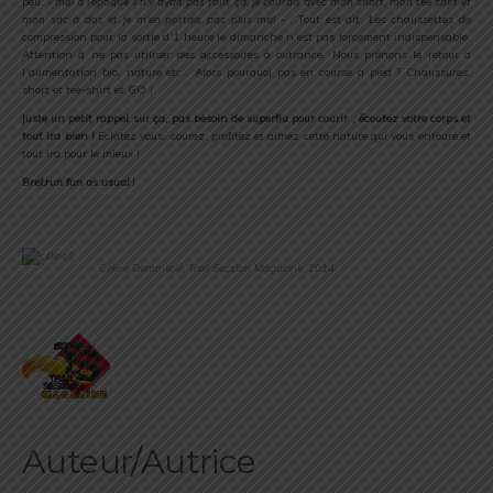
peu,
« moi à l’époque il n’y avait pas tout ça, je courais avec mon short, mon tee shirt et
mon sac à dos et je m’en portais pas plus mal »
. Tout est dit. Les chaussettes de
compression pour la sortie d’1 heure le dimanche n’est pas forcement indispensable.
Attention à ne pas utiliser des accessoires à outrance. Nous prônons le retour a
l’alimentation bio, nature etc… Alors pourquoi pas en course a pied ? Chaussures,
short et tee-shirt et GO !
Juste un petit rappel sur ça, pas besoin de superflu pour courir , écoutez votre corps et
tout ira bien !
Éclatez vous, courez, profitez et aimez cette nature qui vous entoure et
tout ira pour le mieux !
Bref,run fun as usual !
.
.
Céline Demmerlé, Trail Session Magazine, 2014.
.
Auteur/Autrice