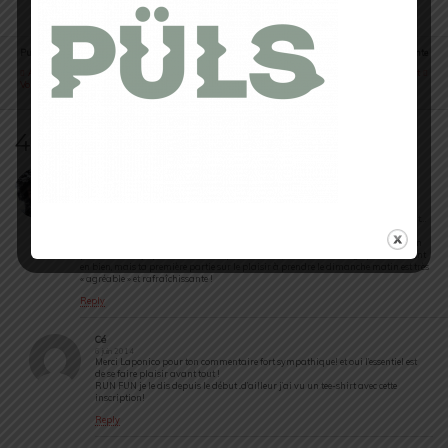
Publication Précédente
Publication Suivante
Asics​ Gel Fuji Trabuco 2 Gore-Tex, Pour
L'hydratation En Sport
Vous, Les Filles !
4 réponses
Laponico
5 juin 2014
Bien vrai ! (Ca sert à quoi les chaussettes de compression d’ailleurs?)
Après je dis ça, mais je cours avec mon smartphone et mon appli fétiche + la
montre cardio, donc d’un côté effectivement, par rapport à « avant », c’est différent…
mais peut-être aussi sommes-nous dans un monde devenu trop concurrentiel,
quand tu cours, tu dois progresser, faire des temps, courir des courses…donc t’a un
peu besoin de ça pour t’améliorer (pas tout hein). Le monde change, pas forcément
en bien, mais ta première partie sur le plaisir à prendre le dimanche matin est très
« agréable » et rafraîchissante !
Reply
Cé
6 juin 2014
Merci Laponico pour ton commentaire fort sympathique! et oui l’essentiel est
de se faire plaisir avant tout !
RUN FUN je le dis depuis le début ..d’ailleur j’ai vu un tee-shirt avec cette
inscription!
Reply