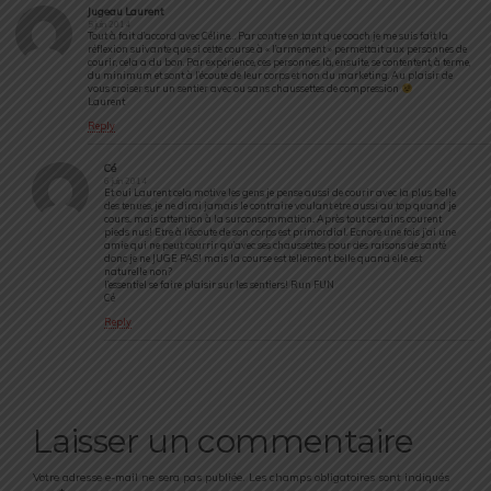
Jugeau Laurent
5 juin 2014
Tout à fait d’accord avec Céline… Par contre en tant que coach je me suis fait la
réflexion suivante que si cette course à « l’armement » permettait aux personnes de
courir, cela a du bon. Par expérience, ces personnes là, ensuite, se contentent, à terme,
du minimum et sont à l’écoute de leur corps et non du marketing. Au plaisir de
vous croiser sur un sentier avec ou sans chaussettes de compression
Laurent
Reply
Cé
6 juin 2014
Et oui Laurent cela motive les gens je pense aussi de courir avec la plus belle
des tenues, je ne dirai jamais le contraire voulant etre aussi au top quand je
cours.. mais attention à la surconsommation.. Après tout certains courent
pieds nus! Etre à l’écoute de son corps est primordial. Ecnore une fois j’ai une
amie qui ne peut courrir qu’avec ses chaussettes pour des raisons de santé
donc je ne JUGE PAS! mais la course est tellement belle quand elle est
naturelle non?
l’essentiel se faire plaisir sur les sentiers! Run FUN
Cé
Reply
Laisser un commentaire
Votre adresse e-mail ne sera pas publiée.
Les champs obligatoires sont indiqués