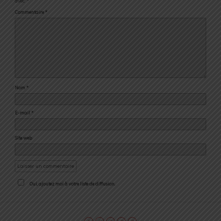
avec
*
Commentaire
*
Nom
*
E-mail
*
Site web
Oui, ajoutez moi à votre liste de diffusion.