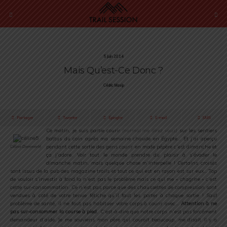
5 Juin 2014
Mais Qu’est-Ce Donc ?
Cédric Masip
Partager
Tweeter
Épingler
E-mail
SMS
Ce matin, je suis partie courir
(normal me direz vous)
sur les sentiers
battus du coin après ma semaine chaude en Égypte…
Et j’ai aperçu
pendant cette sortie des gens courir en mode pépère c’est dimanche et
Céline Demmerlé
ça j’adore. Voir tout le monde prendre du plaisir à s’évader le
dimanche matin, mais quelque chose m’interpelle ! Certains croisés
sont issus de la pub des magazine trails et tout ce qui est en rayon est sur eux… Top
de vouloir s’investir à fond la n’est pas le problème mais ce qui me
« chagrine »
c’est
cette sur-consommation. Ce n’est pas parce que des chaussettes de compression sont
vendues à coté de votre tenue fétiche qu’il faut les porter à chaque sortie ! Sauf
problème de santé, il ne faut pas habituer votre corps à courir avec…
Attention à ne
pas sur-consommer la course à pied
. C’est-à-dire que notre corps n’est pas forcément
demandeur d’aide. Je me souviens mon père qui courait beaucoup, me disait il y a