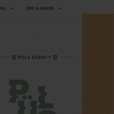
ING
BIKE & GRAVEL
PÜLS AGENCY