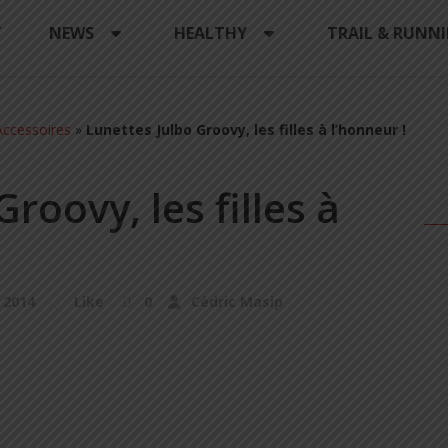
Y
NEWS
HEALTHY
TRAIL & RUNN
ccessoires
»
Lunettes Julbo Groovy, les filles à l’honneur !
roovy, les filles à
l 2014
Like
0
Cédric Masip