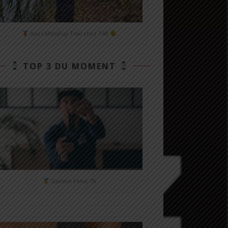
Asics MetaFuji Trail chez T4R
TOP 3 DU MOMENT
Garmin Fénix 7X