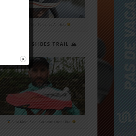
Mizuno Neo Zen chez Alltricks
TOP 3 SHOES TRAIL 🏔
Altra Mont Blanc Carbone chez i-Run