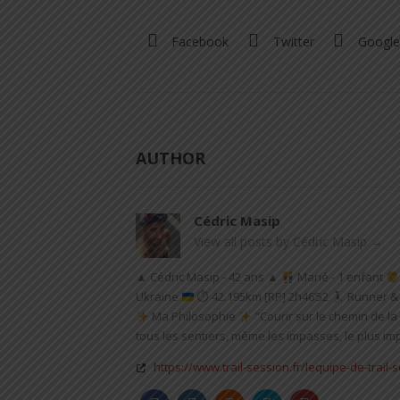
Facebook
Twitter
Google
AUTHOR
Cédric Masip
View all posts by Cédric Masip
→
▲ Cédric Masip - 42 ans ▲
Marié - 1 enfant
Ukraine
⏱ 42.195km [RP] 2h46’52
Runner & 
Ma Philosophie
"Courir sur le chemin de la 
tous les sentiers, même les impasses, le plus impo
https://www.trail-session.fr/lequipe-de-trail-