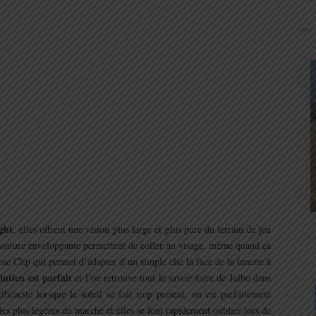
ght
, elles offrent une vision plus large et plus pure du terrain de jeu
 monture enveloppante permettent de coller au visage, même quand ça
se Clip qui permet d’adapter d’un simple clic la face de la lunette à
intien est parfait
et l’on retrouve tout le savoir faire de Julbo dans
icacité lorsque le soleil se fait trop présent, on est parfaitement
les plus légères du marché et elles se font rapidement oublier lors de