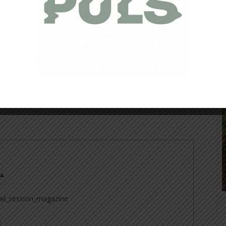
t l’effort. Un petit bijou signé Julbo, bref, un top produit dans sa
 ▲
il_session_magazine
2