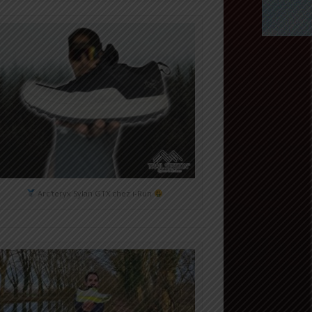
Arc'teryx Sylan GTX chez i-Run