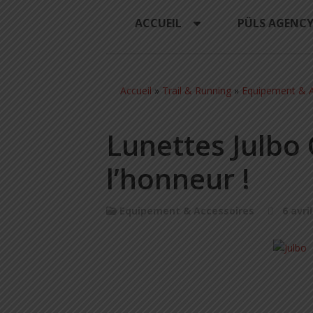
ACCUEIL
PÜLS AGENC
Accueil
»
Trail & Running
»
Equipement & A
Lunettes Julbo G
l’honneur !
Equipement & Accessoires
6 avri