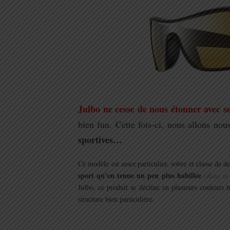
Julbo ne cesse de nous étonner avec se
bien fun. Cette fois-ci, nous allons no
sportives…
.
Ce modèle est assez particulier, sobre et classe de d
sport qu’en tenue un peu plus habillée
(dans sa
Julbo, ce produit se décline en plusieurs couleurs 
structure bien particulière.
.