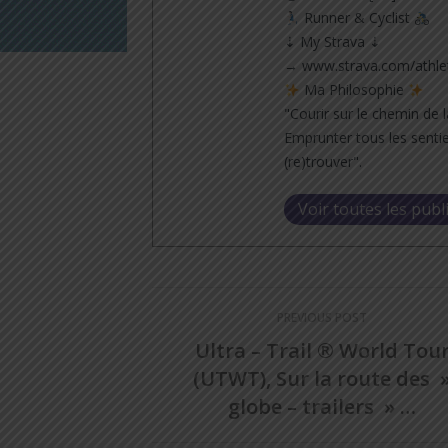
Runner & Cyclist
⇣ My Strava ⇣
→ www.strava.com/athle
Ma Philosophie
"Courir sur le chemin de l
Emprunter tous les sentie
(re)trouver".
Voir toutes les publ
PREVIOUS POST
Ultra – Trail ® World Tou
(UTWT), Sur la route des 
globe – trailers » …