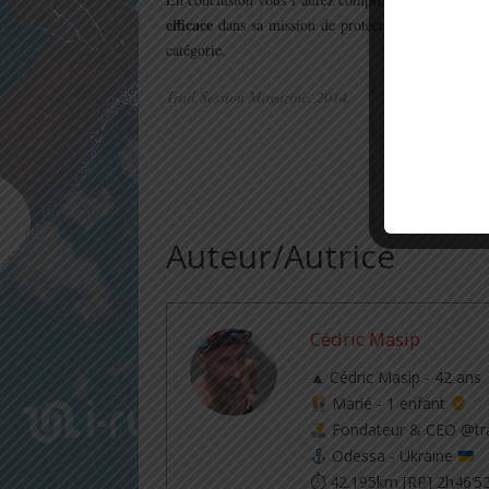
efficace
dans sa mission de protection solaire pendan
catégorie.
Trail Session Magazine, 2014.
Auteur/Autrice
Cédric Masip
▲ Cédric Masip - 42 ans
Marié - 1 enfant
Fondateur & CEO @tra
Odessa - Ukraine
⏱ 42.195km [RP] 2h46’5