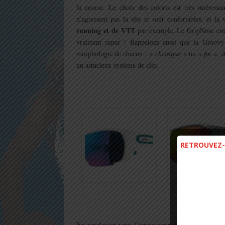
la course. Le choix des coloris est très intéressa
n’agressent pas la tête et sont confortables, et l
running et de VTT
par exemple. Le GripNose empêc
vraiment super ! Rappelons aussi que la Groovy 
morphologie de chacun :
« classique »
ou
« fin »
, 
un astucieux système de clip.
.
RETROUVEZ-
.
ce modèle ravi
En conclusion vous l’aurez compris,