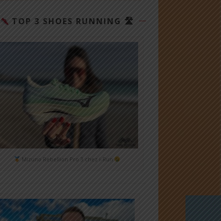
TOP 3 SHOES RUNNING 🛣
Mizuno Rebellion Pro 3 chez i-Run