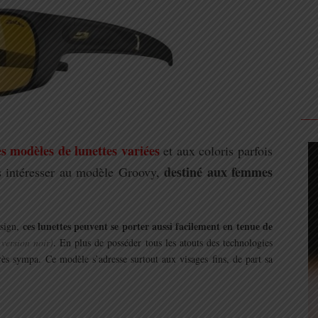
s modèles de lunettes variées
et aux coloris parfois
destiné aux femmes
us intéresser au modèle Groovy,
ces lunettes peuvent se porter aussi facilement en tenue de
esign,
 version noir)
. En plus de posséder tous les atouts des technologies
très sympa. Ce modèle s’adresse surtout aux visages fins, de part sa