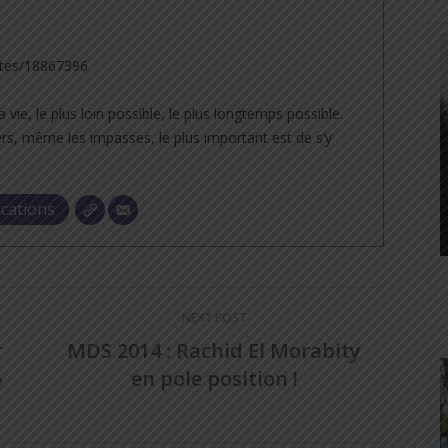
tes/18867396
a vie, le plus loin possible, le plus longtemps possible.
rs, même les impasses, le plus important est de s’y
ications
NEXT POST
r
MDS 2014 : Rachid El Morabity
»
en pole position !