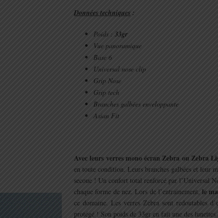
Données techniques
:
Poids :
33gr
Vue panoramique
Base 6
Universal nose clip
Grip Nose
Grip tech
Branches galbées enveloppante
Asian Fit
.
Avec leurs verres mono écran Zebra ou Zebra Li
en toute condition. Leurs branches galbées et leur
secoue ! Un confort total renforcé par l’Universal No
le ma
chaque forme de nez. Lors de l’entrainement,
ce domaine. Les verres Zebra sont redoutables d’eff
protégé ! Son poids de 33gr en fait une des lunettes 