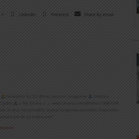
 +
Linkedin
Pinterest
Share by email
Fondateur & CEO @trail_session_magazine
Odessa -
Cyclist
⇣ My Strava ⇣ → www.strava.com/athletes/18867396
vie, le plus loin possible, le plus longtemps possible. Emprunter
rtant est de s’y (re)trouver".
session/