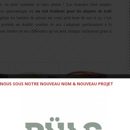
nt, on peut vraiment se faire plaisir ! Les branches bien souples
un réel bonheur pour les adeptes de trail
a vue panoramique est
he les lunettes de glisser sur votre petit bout du nez et ça, c’est
possède un double système de nez s’adaptant parfaitement à la
deux formes de nez différentes qu’on peut changer facilement grâce à
NOUS SOUS NOTRE NOUVEAU NOM & NOUVEAU PROJET
ra la gente féminine qui recherche un produit à la fois classe et