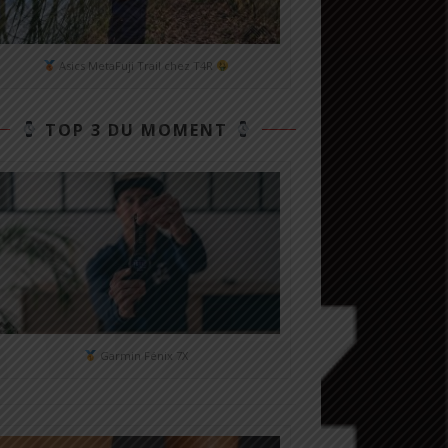
Asics MetaFuji Trail chez T4R
TOP 3 DU MOMENT
Garmin Fénix 7X