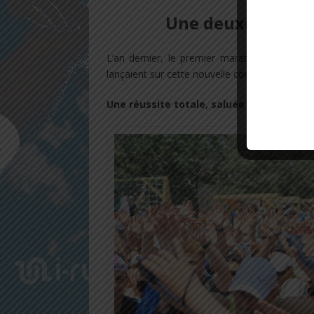
Une deuxième édi
L’an dernier, le premier marathon de la Biè
lançaient sur cette nouvelle course.
Une réussite totale, saluée par tous les 