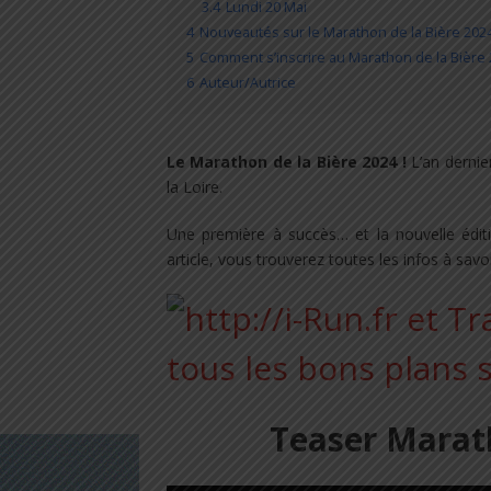
3.4
Lundi 20 Mai
4
Nouveautés sur le Marathon de la Bière 202
5
Comment s’inscrire au Marathon de la Bière 
6
Auteur/Autrice
Le Marathon de la Bière 2024 !
L’an dernie
la Loire.
Une première à succès… et la nouvelle édit
article, vous trouverez toutes les infos à s
Teaser Marath