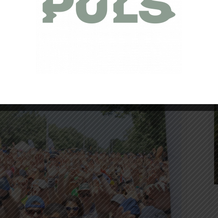
tion hautes en couleurs !
re avait lieu en France.
A Montbrison
, 2500 coureurs se
participants
, dont nous vous parlions
sur cet article
.