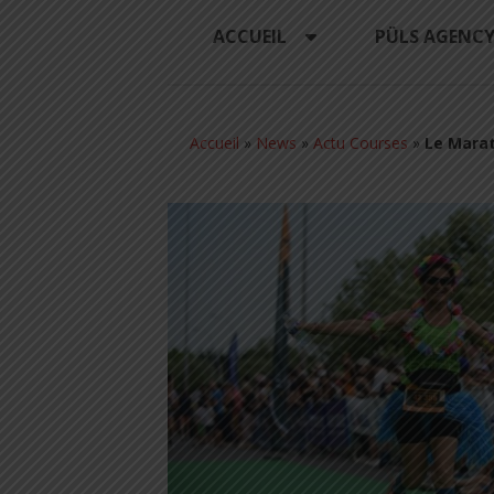
ACCUEIL
PÜLS AGENC
Accueil
»
News
»
Actu Courses
»
Le Marat