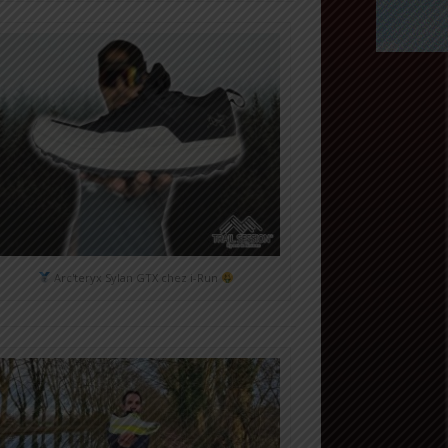
Arc'teryx Sylan GTX chez i-Run