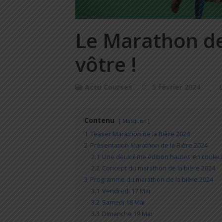
Le Marathon de 
vôtre !
Actu Courses
5 février 2024
L
Contenu
Masquer
1
Teaser Marathon de la Bière 2024
2
Présentation Marathon de la Bière 2024
2.1
Une deuxième édition hautes en couleur
2.2
Concept du marathon de la bière 2024
3
Programme du marathon de la bière 2024
3.1
Vendredi 17 Mai
3.2
Samedi 18 Mai
3.3
Dimanche 19 Mai