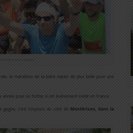
remière très réussie !
ale, le marathon de la bière repart de plus belle pour une
e année pour se frotter à cet événement inédit en France.
 gagne, c’est toujours du coté de
Montbrison, dans la