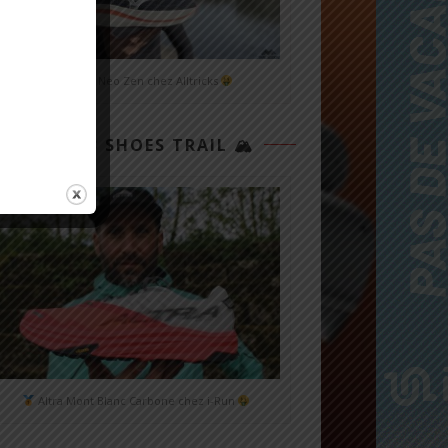
Mizuno Neo Zen chez Alltricks
TOP 3 SHOES TRAIL 🏔
Altra Mont Blanc Carbone chez i-Run