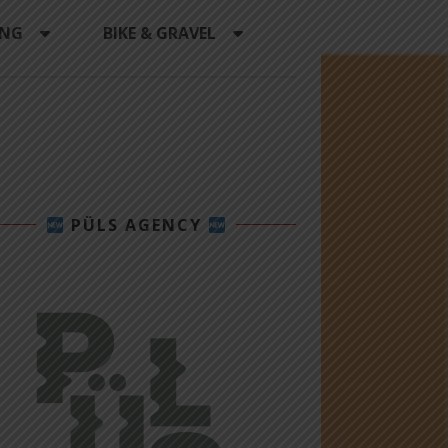
ING
BIKE & GRAVEL
PÜLS AGENCY