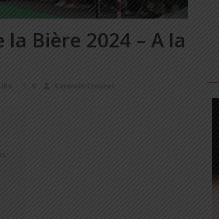
la Bière 2024 – A la
ike
0
Corentin Crouzet
s !