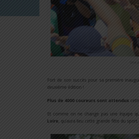
Une p
Fort de son succès pour sa première inaugur
deuxième édition !
Plus de 4000 coureurs sont attendus
cett
Et comme on ne change pas une équipe qui
Loire
, qu’aura lieu cette grande fête du sport.