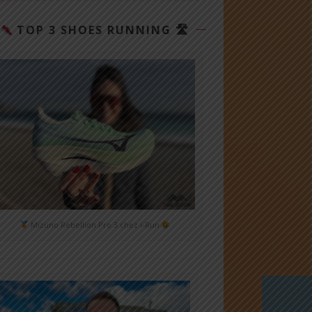
TOP 3 SHOES RUNNING 🛣
Mizuno Rebellion Pro 3 chez i-Run