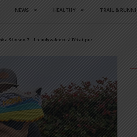
Y
NEWS
HEALTHY
TRAIL & RUNN
oka Stinson 7 – La polyvalence à l’état pur