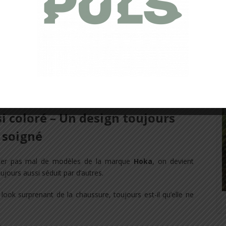
ale de la Hoka Stinson 7
i coloré – Un design toujours
soigné
ter pas mal de modèles de la marque
Hoka
, on devient
oujours aussi séduit par d’autres.
look surprenant de la chaussure, toujours est-il qu’elle ne