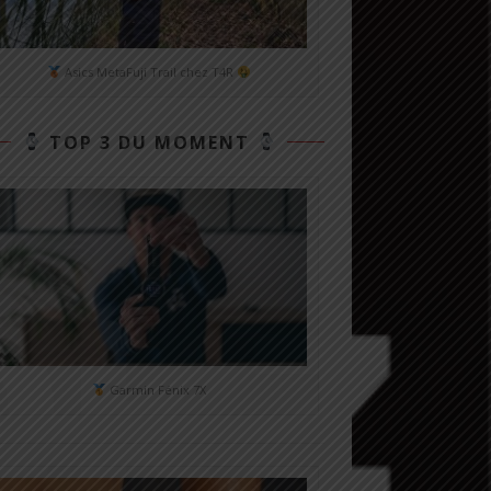
Asics MetaFuji Trail chez T4R
TOP 3 DU MOMENT
Garmin Fénix 7X