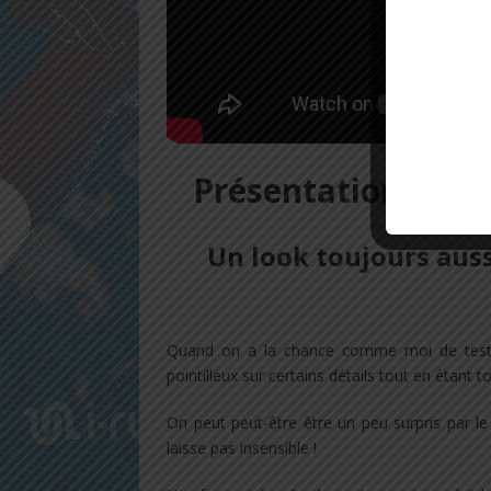
Présentation génér
Un look toujours auss
Quand on a la chance comme moi de tes
pointilleux sur certains détails tout en étant t
On peut peut-être être un peu surpris par le 
laisse pas insensible !