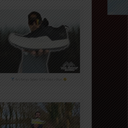
Arc'teryx Sylan GTX chez i-Run