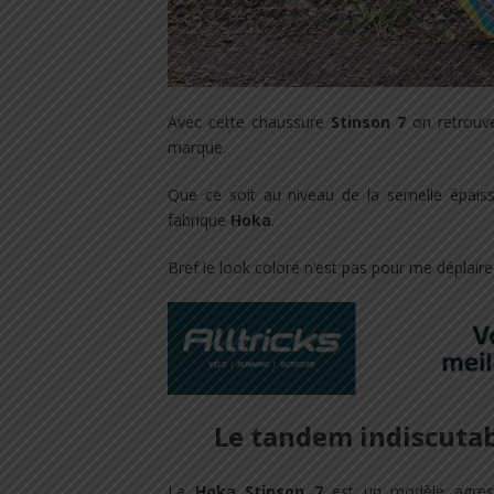
Avec cette chaussure
Stinson 7
on retrouve
marque.
Que ce soit au niveau de la semelle épais
fabrique
Hoka
.
Bref le look coloré n’est pas pour me déplaire 
Le tandem indiscutab
La
Hoka
Stinson 7
est un modèle agres