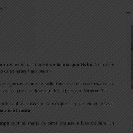
on 7
ion
de tester un modèle de
la marque Hoka
. Le même
oka Stinson 7
aux pieds !
çoit jamais et une nouvelle fois c’est une confirmation de
avons au travers du retour de la chaussure
Stinson 7
!
participant au succès de la marque ! Un modèle qui devrait
hemin et route
.
ympa
sont au menu de cette chaussure bien travaillé. Un