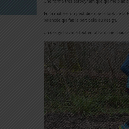
Une forme très aérodynamique qui me plait b
En la matière on peut dire que le look de la
balancée qui fait la part belle au design.
Un design travaillé tout en offrant une chaus