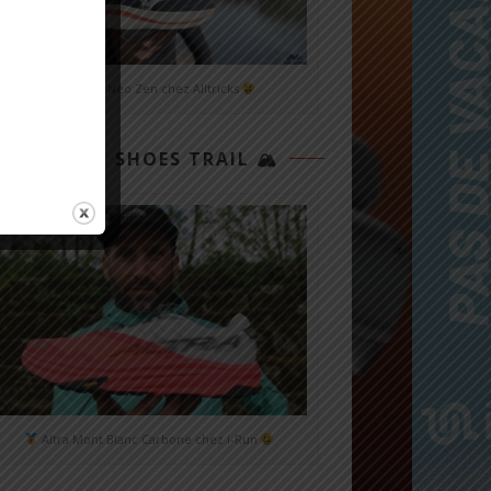
Mizuno Neo Zen chez Alltricks
TOP 3 SHOES TRAIL 🏔
Altra Mont Blanc Carbone chez i-Run