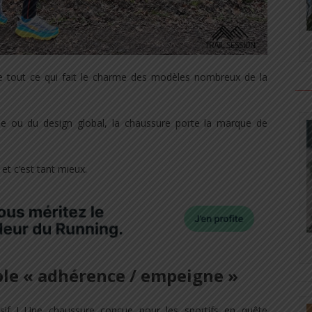
 tout ce qui fait le charme des modèles nombreux de la
se ou du design global, la chaussure porte la marque de
et c’est tant mieux.
le « adhérence / empeigne »
sif ! Une chaussure conçue pour les sportifs en quête