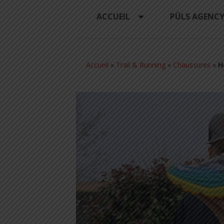
ACCUEIL
PÜLS AGENC
Accueil
»
Trail & Running
»
Chaussures
»
H