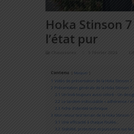
Hoka Stinson 7 
l’état pur
Chaussures
5 février 2024
Li
Contenu
Masquer
1
Vidéo de présentation de la Hoka Stinson 7
2
Présentation générale de la Hoka Stinson 7
2.1
Un look toujours aussi coloré – Un desi
2.2
Le tandem indiscutable « adhérence / e
2.3
Fiche d’identité technique
3
Mon retour test terrain de la Hoka Stinson 7
3.1
Une efficacité à chaque foulée…
3.2
Stabilité, protection et puissance sur le