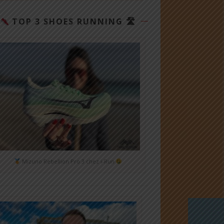
TOP 3 SHOES RUNNING 🛣
Mizuno Rebellion Pro 3 chez i-Run