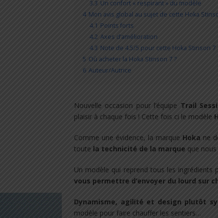
3.3
Un confort « respirant » du modèle
4
Mon avis global au sujet de cette Hoka Stins
4.1
Points forts
4.2
Axes d’amélioration
4.3
Note de 4.5/5 pour cette Hoka Stinson 7
5
Où acheter la Hoka Stinson 7 ?
6
Auteur/Autrice
Nouvelle occasion pour l’équipe
Trail Sess
plaisir à chaque fois ! Cette fois ci le modèle
H
Comme une évidence, la marque
Hoka
ne dé
toute
la technicité de la marque
que nous 
Un modèle qui reprend tous les ingrédients 
vous permettre d’envoyer du lourd sur c
Dynamisme, agilité et design plutôt s
modèle pour faire chauffer les sentiers…