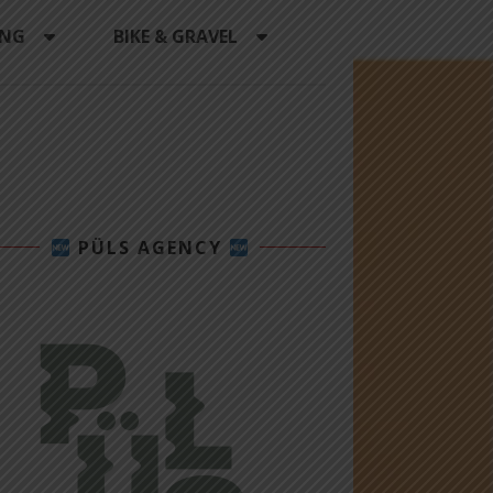
ING
BIKE & GRAVEL
PÜLS AGENCY