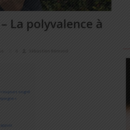
– La polyvalence à
ke
0
Sébastien Rémond
gn toujours soigné
mpeigne »
s appuis