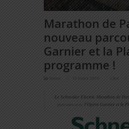
Marathon de Pa
nouveau parcou
Garnier et la 
programme !
News
13 mars 2019
Like
Le Schneider Electric Marathon de Par
parcours avec
l’Opéra Garnier et la 