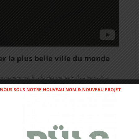
r la plus belle ville du monde
n a commencé, les objectifs sont fixés. Il est temps de se
 édition du Schneider Electric Marathon. Quelques
NOUS SOUS NOTRE NOUVEAU NOM & NOUVEAU PROJET
nouveaux monuments à un parcours déjà somptueux.
 d’ailleurs de découvrir la capitale sous ses plus beaux
is est une course mythique, mais aussi l’occasion unique
a capitale française. Une traversée inoubliable depuis la
c 42,195 km plus tard en guise de finish une dernière