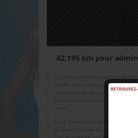
42,195 km pour admire
Les baskets sont rechaussées, la préparatio
pencher sur le nouveau parcours de la 43e
RETROUVEZ-
changements ont opéré, avec à la clé de 
L’occasion pour tous les coureurs, d’ici ou
angles.
Car le Schneider Electric Marathon de Par
de découvrir les plus beaux monuments de l
ligne de départ sur les Champs Elysées ave