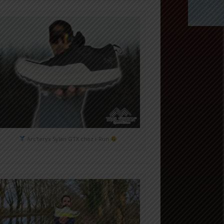
Arc'teryx Sylan GTX chez i-Run