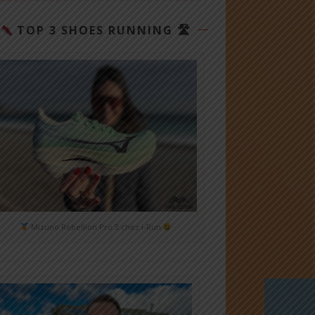
TOP 3 SHOES RUNNING 🛣
Mizuno Rebellion Pro 3 chez i-Run