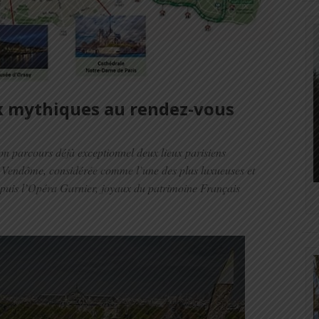
x mythiques au rendez-vous
on parcours déjà exceptionnel deux lieux parisiens
ce Vendôme, considérée comme l’une des plus luxueuses et
, puis l’Opéra Garnier, joyaux du patrimoine Français