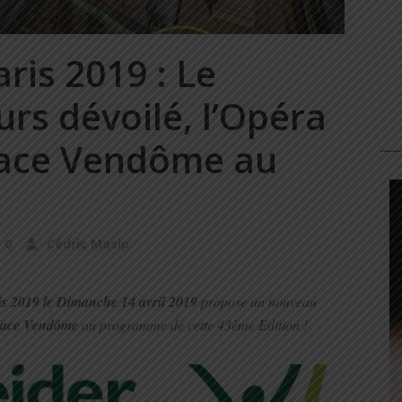
ris 2019 : Le
rs dévoilé, l’Opéra
Place Vendôme au
0
Cédric Masip
is 2019 le Dimanche 14 avril 2019
propose un nouveau
Place Vendôme
au programme de cette 43ème Edition !