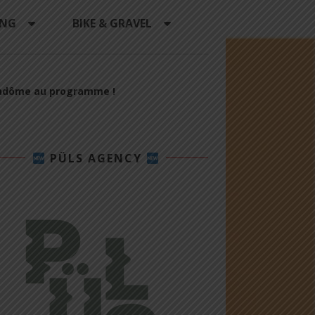
ING
BIKE & GRAVEL
Vendôme au programme !
PÜLS AGENCY