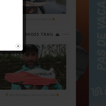
Mizuno Neo Zen chez Alltricks
TOP 3 SHOES TRAIL 🏔
Altra Mont Blanc Carbone chez i-Run