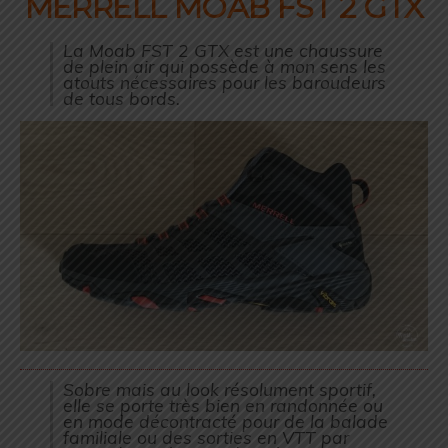
MERRELL MOAB FST 2 GTX
La Moab FST 2 GTX est une chaussure
de plein air qui possède à mon sens les
atouts nécessaires pour les baroudeurs
de tous bords.
Sobre mais au look résolument sportif,
elle se porte très bien en randonnée ou
en mode décontracté pour de la balade
familiale ou des sorties en VTT par