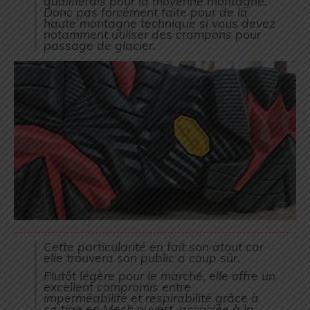
qualifierais pour la moyenne montagne.
Donc pas forcément faite pour de la
haute montagne technique si vous devez
notamment utiliser des crampons pour
passage de glacier.
Cette particularité en fait son atout car
elle trouvera son public a coup sûr.
Plutôt légère pour le marché, elle offre un
excellent compromis entre
imperméabilité et respirabilité grâce à
sa tige en Mesh ouvert, associée à la