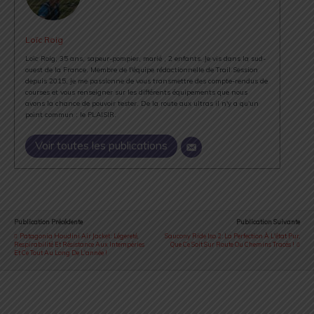
Loïc Roig
Loïc Roig, 35 ans, sapeur-pompier, marié , 2 enfants. Je vis dans la sud-
ouest de la France. Membre de l'équipe rédactionnelle de Trail Session
depuis 2015, je me passionne de vous transmettre des compte-rendus de
courses et vous renseigner sur les différents équipements que nous
avons la chance de pouvoir tester. De la route aux ultras il n'y a qu'un
point commun : le PLAISIR.
Voir toutes les publications
Publication Précédente
Publication Suivante
Patagonia Houdini Air Jacket : Légereté,
Saucony Ride Iso 2 : La Perfection À L'état Pur,
Respirabilité Et Résistance Aux Intempéries
Que Ce Soit Sur Route Ou Chemins Tracés !
Et Ce Tout Au Long De L'année !