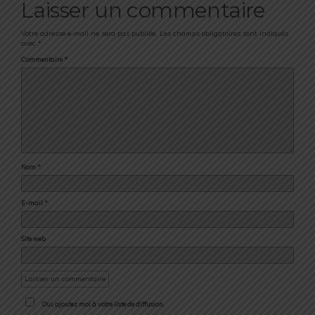
Laisser un commentaire
Votre adresse e-mail ne sera pas publiée.
Les champs obligatoires sont indiqués
avec
*
Commentaire
*
Nom
*
E-mail
*
Site web
Oui, ajoutez moi à votre liste de diffusion.