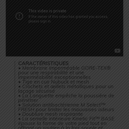
CARACTÉRISTIQUES
• Membrane imperméable GORE-TEX®
pour une respirabilité et une
imperméabilité exceptionnelles
• Tige en cuir Nubuck et mesh
• Crochets et œillets métalliques pour un
laçage sécurisé
• La Languette empêche la poussière de
pénétrer
• Solution antibactérienne M Select™
FRESH pour limiter les mauvaises odeurs
• Doublure mesh respirante
• La semelle intérieure Kinetic Fit™ BASE
épouse la forme de votre pied tout en
offrant un soutien à la fois souple et