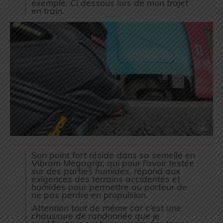
exemple. Ci dessous lors de mon trajet
en train.
Son point fort réside dans sa semelle en
Vibram Megagrip, qui pour l’avoir testée
sur des parties humides, répond aux
exigences des terrains accidentés et
humides pour permettre au porteur de
ne pas perdre en propulsion.
Attention tout de même car c’est une
chaussure de randonnée que je