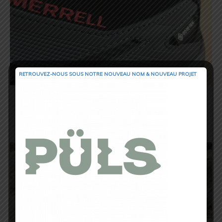
RETROUVEZ-NOUS SOUS NOTRE NOUVEAU NOM & NOUVEAU PROJET
Le choix d’une tige haute (modèle Mid)
permet une protection et un maintien
accru de la cheville. Testée dans les
Pyrénées j’ai remarqué une bonne tenue
de la cheville notamment sur les dévers.