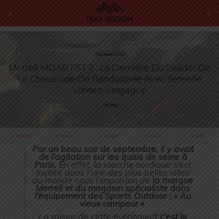
5 Novembre 2019
Merrell MOAB FST 2 : La Dernière Du Leader De
La Chaussure De Randonnée Avec Semelle
Vibram Mégagrip
Loïc Roig
Partager
Tweeter
Épingler
E-mail
SMS
Par un beau soir de septembre, il y avait
de l’agitation sur les quais de seine à
Paris.
En effet, la marche nordique s’est
invitée dans l’une des plus belles villes
du monde sous l’impulsion de
la marque
Merrell et du magasin spécialiste dans
l’équipement des Sports Outdoor : « Au
vieux campeur »
.
La raison de cette événement
c’est le