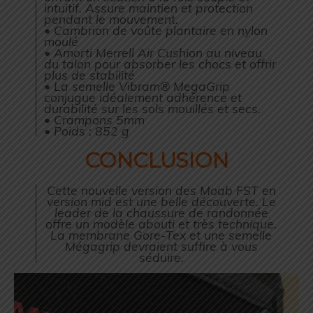
intuitif. Assure maintien et protection
pendant le mouvement.
• Cambrion de voûte plantaire en nylon
moulé
• Amorti Merrell Air Cushion au niveau
du talon pour absorber les chocs et offrir
plus de stabilité
• La semelle Vibram® MegaGrip
conjugue idéalement adhérence et
durabilité sur les sols mouillés et secs.
• Crampons 5mm
• Poids : 852 g
CONCLUSION
Cette nouvelle version des Moab FST en
version mid est une belle découverte. Le
leader de la chaussure de randonnée
offre un modèle abouti et très technique.
La membrane Gore-Tex et une semelle
Mégagrip devraient suffire à vous
séduire.