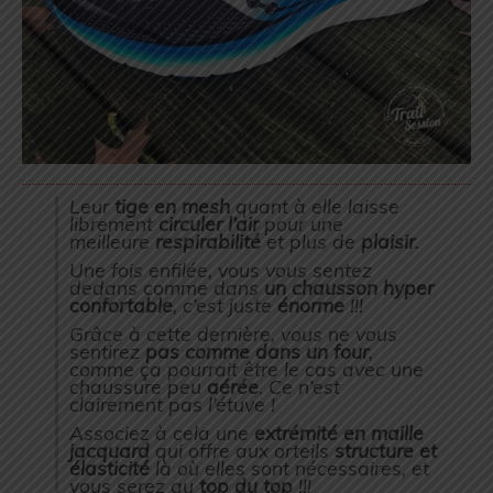
Leur
tige en mesh
quant à elle laisse
librement
circuler l’air
pour une
meilleure
respirabilité
et plus de
plaisir
.
Une fois enfilée, vous vous sentez
dedans comme dans
un chausson hyper
confortable
, c’est juste
énorme
!!!
Grâce à cette dernière, vous ne vous
sentirez
pas comme dans un four
,
comme ça pourrait être le cas avec une
chaussure peu
aérée
. Ce n’est
clairement pas l’étuve !
Associez à cela une
extrémité en maille
jacquard
qui offre aux orteils
structure et
élasticité
là où elles sont nécessaires, et
vous serez au
top du top
!!!