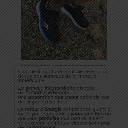
Comme d’habitude, vous ne serez pas
déçus des
semelles
de la marque
Américaine
.
La
semelle intermédiaire
dispose
de
l’amorti PWRFoam
pour
une
absorption des chocs
optimale lors
de l’impact avec le sol.
Le
retour d’énergie
est proposé quant à
lui de par le procédé
dynamique Everun
qui vous
propulse
tout naturellement
vers l’avant, et à toute
vitesse
pour plus
de
performance
.