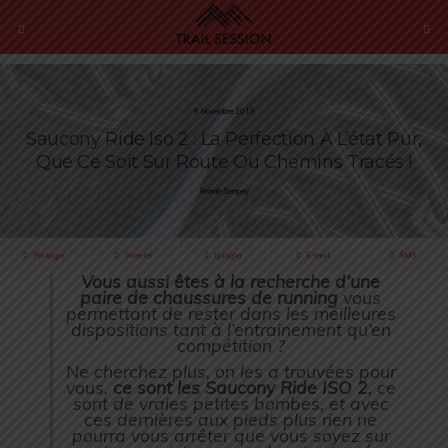
6 Novembre 2019
Saucony Ride Iso 2 : La Perfection À L’état Pur,
Que Ce Soit Sur Route Ou Chemins Tracés !
Romain Sempey
Partager
Tweeter
Épingler
E-mail
SMS
Vous aussi êtes à la recherche d’une
paire de chaussures de running
vous
permettant de rester dans les meilleures
dispositions tant à l’entrainement qu’en
compétition ?
Ne cherchez plus, on les a trouvées pour
vous,
ce sont les Saucony Ride ISO 2
, ce
sont de vraies petites bombes, et avec
ces dernières aux pieds plus rien ne
pourra vous arrêter que vous soyez sur