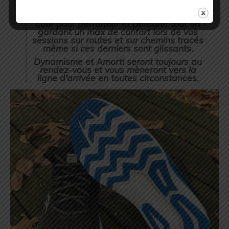
Pour faire simple, avec ces RIDE ISO
vous mettez toutes les chances de votre
côté pour performer et perdurer tout en
gardant un max de confort lors de vos
sessions sur routes et sur chemins tracés
même si ces derniers sont glissants.
Dynamisme et Amorti seront toujours au
rendez-vous et vous mèneront vers la
ligne d’arrivée en toutes circonstances.