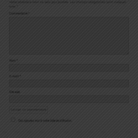
Votre adresse e-mail ne sera pas publiée.
Les champs obligatoires sont indiqués
avec
*
Commentaire
*
Nom
*
E-mail
*
Site web
Oui, ajoutez moi à votre liste de diffusion.