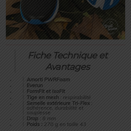
Fiche Technique et
Avantages
Amorti PWRFoam
Everun
FormFit et IsoFit
Tige en mesh
: respirabilité
Semelle extérieure Tri-Flex
:
adhérence, durabilité et
souplesse
Drop
: 8 mm
Poids :
270 g en taille 43