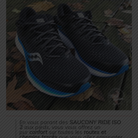
En vous parant des
SAUCONY RIDE ISO
2
aux pieds, vous vous offrez un
pur
confort
sur toutes les
routes
et
chemins tracés
que vous allez emprunter