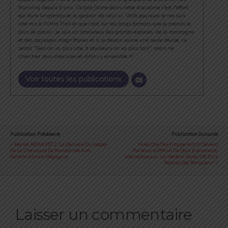
Running depuis 9 ans. Ce que j'aime dans cette discipline c'est l'effort
qui dure longtemps et la gestion de celui-ci. Voilà pourquoi je me suis
vite mis à l'Ultra Trail et que c'est sur les longs formats que je prends le
plus de plaisir. Je suis un amoureux des grands espaces, de la montagne
et des paysages magnifiques et si je devais suivre une seule devise, ce
serait "Seul on va plus vite, à plusieurs on va plus loin", alors ne
cherchez plus d'excuses et allons y ensemble !!!
Voir toutes les publications
Publication Précédente
Publication Suivante
Merrell MOAB FST 2 : La Dernière Du Leader
Hoka One One Frappe Fort Et Devient
De La Chaussure De Randonnée Avec
Partenaire Officiel De Deux Événements
Semelle Vibram Mégagrip
Internationaux : La Western States 100 Et Le
Festival Des Templiers !
Laisser un commentaire