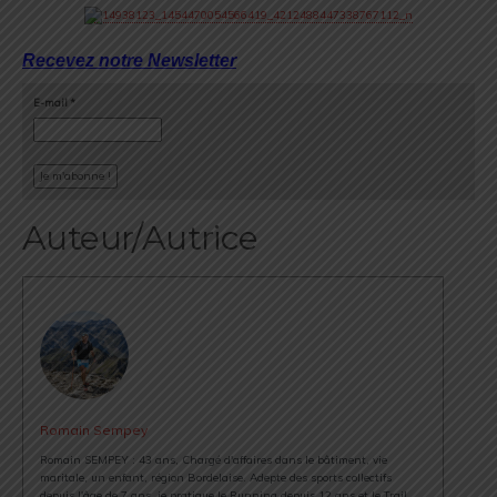
Recevez notre Newsletter
E-mail
*
Auteur/Autrice
Romain Sempey
Romain SEMPEY : 43 ans, Chargé d'affaires dans le bâtiment, vie
maritale, un enfant, région Bordelaise. Adepte des sports collectifs
depuis l'âge de 7 ans, je pratique le Running depuis 12 ans et le Trail