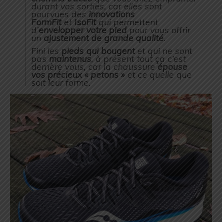
durant vos sorties, car elles sont
pourvues des
innovations
FormFit
et
IsoFit
qui permettent
d’
envelopper votre pied
pour vous offrir
un
ajustement
de grande qualité
.
Fini les
pieds qui bougent
et qui ne sont
pas
maintenus
, à présent tout ça c’est
derrière vous, car la chaussure
épouse
vos précieux « petons »
et ce quelle que
soit leur forme.