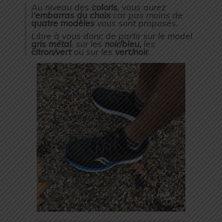
Au niveau des
coloris
, vous aurez
l’
embarras du choix
car pas moins de
quatre modèles
vous sont proposés.
Libre à vous donc de partir sur le model
gris
métal
, sur les
noir/bleu,
les
citron/vert
ou sur les
vert/noir
.