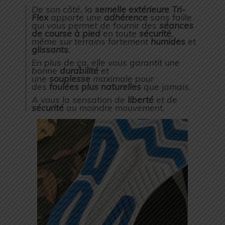
De son côté, la
semelle extérieure Tri-
Flex
apporte une
adhérence
sans faille
qui vous permet de fournir des
séances
de course à pied
en toute
sécurité
,
même sur terrains fortement
humides
et
glissants
.
En plus de ça, elle vous garantit une
bonne
durabilité
et
une
souplesse
maximale pour
des
foulées plus naturelles
que jamais.
A vous la sensation de
liberté
et de
sécurité
au moindre mouvement.