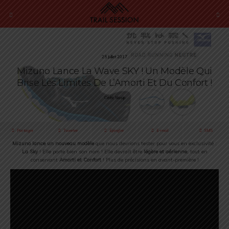
25 Juillet 2017
Mizuno Lance La Wave SKY ! Un Modèle Qui
Brise Les Limites De L’Amorti Et Du Confort !
Cédric Masip
Partager
Tweeter
Épingler
E-mail
SMS
Mizuno lance un nouveau modèle
que nous devrions tester pour vous en exclusivité :
La Sky
! Elle porte bien son nom ! Elle devrait être
légère et aérienne
, tout en
conservant
Amorti et Confort
! Plus de précisions en avant-première !