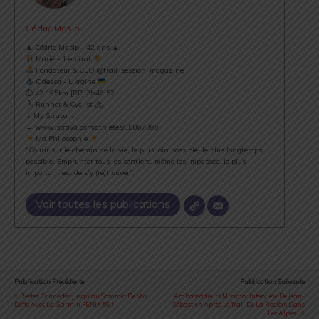
Cédric Masip
▲ Cédric Masip - 42 ans ▲
Marié - 1 enfant
Fondateur & CEO @trail_session_magazine
Odessa - Ukraine
⏱ 42.195km [RP] 2h46’52
Runner & Cyclist
⇣ My Strava ⇣
→ www.strava.com/athletes/18867396
Ma Philosophie
"Courir sur le chemin de la vie, le plus loin possible, le plus longtemps
possible. Emprunter tous les sentiers, même les impasses, le plus
important est de s’y (re)trouver".
Voir toutes les publications
Publication Précédente
Publication Suivante
Restez Connectés Jusqu'au Sommet De Vos
Ambassadeurs Mizuno : Interview De Jean-
Défis Avec La Garmin FENIX 5S !
Sébastien Après Le Trail De La Rosière Dans
Les Alpes !