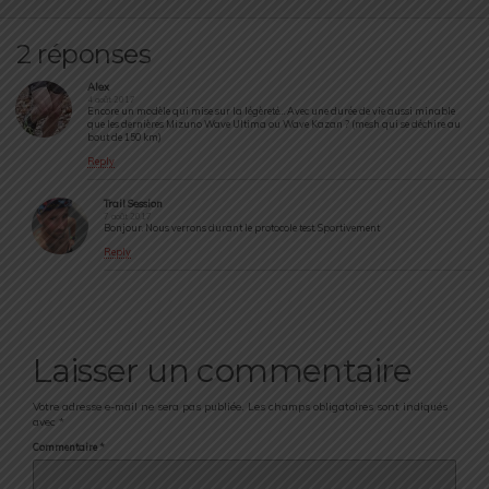
2 réponses
Alex
4 août 2017
Encore un modèle qui mise sur la légèreté… Avec une durée de vie aussi minable
que les dernières Mizuno Wave Ultima ou Wave Kazan ? (mesh qui se déchire au
bout de 150 km)
Reply
Trail Session
7 août 2017
Bonjour. Nous verrons durant le protocole test. Sportivement
Reply
Laisser un commentaire
Votre adresse e-mail ne sera pas publiée.
Les champs obligatoires sont indiqués
avec
*
Commentaire
*