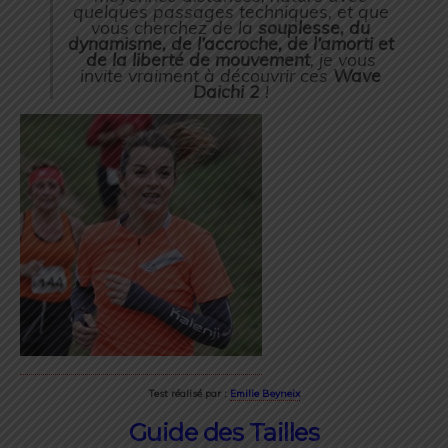
quelques passages techniques, et que
vous cherchez de la
souplesse, du
dynamisme, de l’accroche, de l’amorti et
de la liberté de mouvement
, je vous
invite vraiment à découvrir ces
Wave
Daichi 2
!
Test réalisé par :
Emilie Beyneix
Guide des Tailles