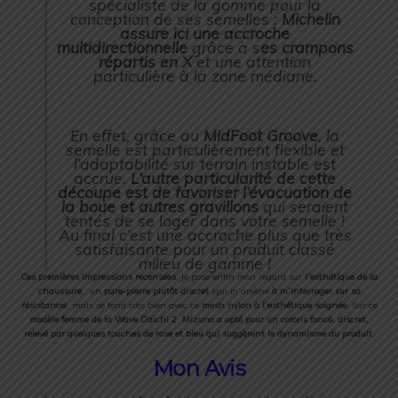
spécialiste de la gomme pour la
conception de ses semelles :
Michelin
assure ici une accroche
multidirectionnelle
grâce à s
es crampons
répartis en X
et une attention
particulière à la zone médiane.
En effet, grâce au
MidFoot Groove
, la
semelle est particulièrement flexible et
l’adaptabilité sur terrain instable est
accrue.
L’autre particularité de cette
découpe est de favoriser l’évacuation de
la boue et autres gravillons
qui seraient
tentés de se loger dans votre semelle !
Au final c’est une accroche plus que très
satisfaisante pour un produit classé
milieu de gamme !
Ces premières impressions recensées
, je pose enfin mon regard sur
l’esthétique de la
chaussure
: un
pare-pierre plutôt discret
(qui m’amène
à m’interroger sur sa
résistance
), mais se fond très bien avec ce
mesh nylon à l’esthétique soignée.
Sur ce
modèle femme de la Wave Daichi 2
,
Mizuno a opté pour un coloris foncé, discret,
relevé par quelques touches de rose et bleu qui suggèrent le dynamisme du produit
.
Mon Avis