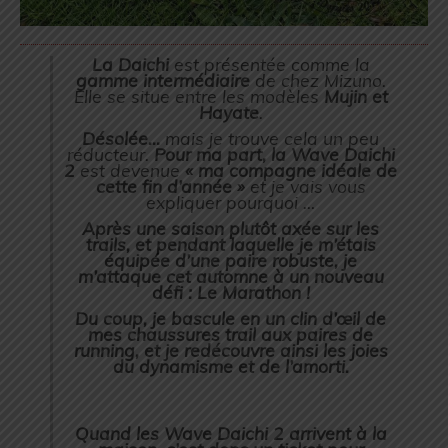
La Daichi
est présentée comme la
gamme intermédiaire
de chez Mizuno.
Elle se situe entre les modèles
Mujin et
Hayate
.
Désolée…
mais je trouve cela un peu
réducteur.
Pour ma part, la Wave Daichi
2
est devenue
« ma compagne idéale de
cette fin d’année »
et je vais vous
expliquer pourquoi …
Après une saison plutôt axée sur les
trails, et pendant laquelle je m’étais
équipée d’une paire robuste, je
m’attaque cet automne à un nouveau
défi : Le Marathon !
Du coup, je bascule en un clin d’œil de
mes chaussures trail aux paires de
running, et je redécouvre ainsi les joies
du dynamisme et de l’amorti.
Quand les Wave Daichi 2 arrivent à la