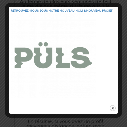
Au terme de plusieurs semaines de test
je me dis que même si Mizuno
a fait le
choix de prioriser
la souplesse à la
RETROUVEZ-NOUS SOUS NOTRE NOUVEAU NOM & NOUVEAU PROJET
robustesse …
et encore je n’en suis pas
sûre
car mes Wave Daichi 2 ne montrent
aucun signe d’usure
sur ce pare-pierre
qui me semblait léger.
Je trouve que c’est une bonne initiative
car
la marque Nippone
arrive ainsi à
proposer un
produit idéal pour le
quotidien.
La souplesse et la liberté de
mouvement
qu’offrent ce modèle en font
donc un compagnon idéal sur mes
sorties de moyenne distance typées
courses nature
. Un vrai régal très facile
d’entretien : après des sorties un peu
boueuses il vous suffira de les rincer
sous la douche et son mesh aéré
permettra un séchage rapide pour une
utilisation dès le lendemain !
En résumé, si vous avez un profil
moyennes distances, nature avec