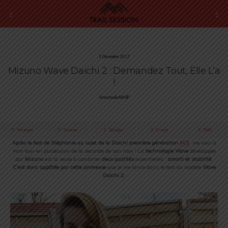
3 Décembre 2017
Mizuno Wave Daichi 2 : Demandez Tout, Elle L’a
!
Anastasiia MASIP
Partager
Tweeter
Épingler
E-mail
SMS
Après le test de Stéphanie au sujet de la Daichi première génération
(ICI)
, me voici à
mon tour en possession de la seconde de son nom ! La
technologie Wave
développée
par
Mizuno
est la seule à combiner
deux qualités
essentielles :
amorti et stabilité
.
C’est donc appâtée par cette promesse
que je me lance dans le test du modèle
Wave
Daichi 2.