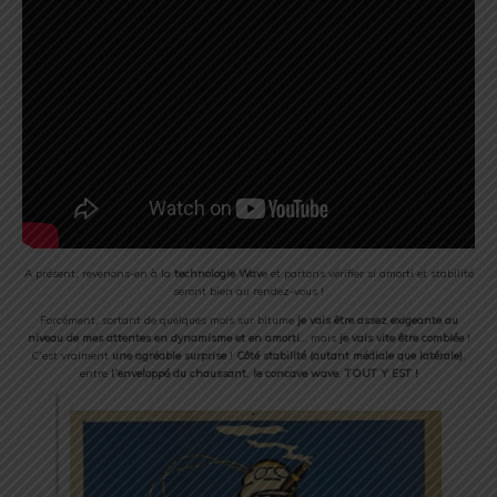
A présent, revenons-en à la
technologie Wav
e et partons vérifier si amorti et stabilité
seront bien au rendez-vous !
Forcément, sortant de quelques mois sur bitume
je vais être assez exigeante au
niveau de mes attentes en dynamisme et en amorti
… mais
je vais vite être comblée
!
C’est vraiment
une agréable surprise
!
Côté stabilité (autant médiale que latérale)
,
entre
l’enveloppé du chaussant
,
le concave wave
,
TOUT Y EST !