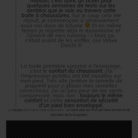
maison, c’est donc un ticket pour
quelques semaines de tests sur les
sentiers que je vois au travers cette
boite à chaussures.
Sur le coup cela me
réjouit, je commençais à sérieusement
avoir ma dose de bitume
Et en même
temps je regrette déjà le dynamisme et
l’amorti de mes running :-/ Mais ça,
c’était avant de les enfiler, ces Wave
Daichi !!!
La toute première surprise à l’essayage,
c’est le
confort du chaussant
. J’ai
l’impression qu’elles ont été moulées sur
mon pied. Très vite j’enlève la semelle de
propreté pour y glisser mes semelles
correctrices, j’ai un peu peur de me sentir
compressée, mais non :
toujours le même
confort
et cette
sensation de sécurité
d’un pied bien enveloppé
.
Le
laçage
participe à cette impression :
un lacet plat qui finit par deux passants de
maintien de la languette
.