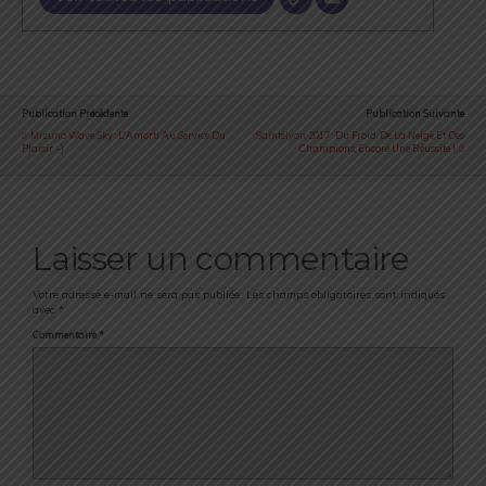
Publication Précédente
Publication Suivante
Mizuno Wave Sky : L'Amorti Au Service Du
Saintélyon 2017 : Du Froid, De La Neige Et Des
Plaisir :-)
Champions, Encore Une Réussite !
Laisser un commentaire
Votre adresse e-mail ne sera pas publiée.
Les champs obligatoires sont indiqués
avec
*
Commentaire
*