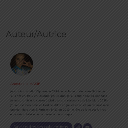
Auteur/Autrice
Anastasiia MASIP
Je suis Anastasiia, l'épouse de Cédric et la Maman de notre fils Léo. Je
suis née en 1992 en Ukraine, j'ai 31 ans, je suis originaire du Donbass.
Je me suis mis à la course à pied avant la naissance de Léo (Mars 2018).
J'ai réalisé mon premier Trail de 20km en Juillet 2017, et j'ai terminé mon
premier Marathon à Paris en 3h50 en 2019. Je rêve de faire des Ultras,
et je suis créatrice de contenus à mon compte.
Voir toutes les publications