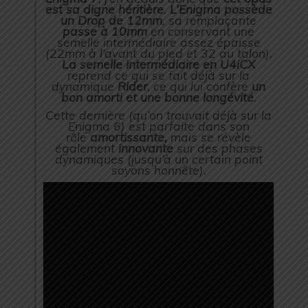
est sa digne
héritière
.
L’
Enigma
possède
un Drop de 12mm
, sa remplaçante
passe à 10mm
en conservant une
semelle intermédiaire assez épaisse
(22mm à l’avant du pied et 32 au talon).
La semelle intermédiaire en U4iCX
reprend ce qui se fait déjà sur la
dynamique
Rider
,
ce qui lui confère
un
bon amorti et une bonne longévité
.
Cette dernière (qu’on trouvait déjà sur la
Enigma 6) est parfaite dans son
rôle
amortissante,
mais se révèle
également
innovante
sur des phases
dynamiques (jusqu’à un certain point
soyons honnête).