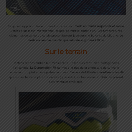
Ce qui est appréciable de prime abord c’est son
mesh en maille respirante et solide
.
Dotées d’un mesh microperforé souple, ça ventile plutôt bien. Les températures
clémentes de ce mois d’octobre/novembre ont joué dans la balance de Mizuno.
Le
mesh me semble plus fin que celui de la gamme
Ultima
.
Sur le terrain
Testées sur des parties bitumées à 90 %, je me suis senti bien protégé dans
l’ensemble.
Le Dynamotion Fit
permet à la tige de la chaussure de suivre le
mouvement du pied et joue pleinement son rôle de
« stabilisateur moelleux »
, tandis
que sur les terrains plus accidentés (type forêt) j’ai trouvé que sa stabilité pouvait
s’en retrouver améliorée.