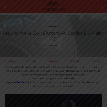
3 Décembre 2017
Mizuno Wave Sky : L’Amorti Au Service Du Plaisir
:-)
Loïc Roig
Partager
Tweeter
Épingler
E-mail
SMS
Les amoureux de sport et les assidus de Trail Session Magazine
n’ont sans nul doute
pas loupé la présentation de la nouvelle chaussure référence en terme
d’amorti, de
confort et de durabilité
, de la
Marque Nipponne Mizuno
.
Je veux bien sur parler de
la
Wave Sky
.
Après
le Test de Jo,
j’étais curieux de découvrir cette nouveauté de chez
Mizuno
, qui,
faut bien l’admettre, suscite
le désir
.