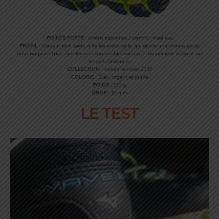
POINTS FORTS :
amorti maximum / confort / moelleux
PROFIL :
Coureur tout poids, à foulée universelle, qui désire une chaussure de
running protectrice, moelleuse et confortable pour un entrainement intensif sur
longues distances
COLLECTION :
Automne-Hiver 2017
COLORIS :
Bleu, argent et jaune
POIDS :
320 g
DROP :
10 mm
LE TEST