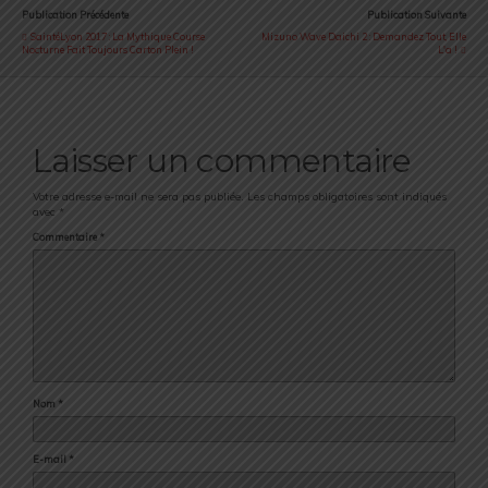
Publication Précédente
Publication Suivante
SaintéLyon 2017 : La Mythique Course
Mizuno Wave Daichi 2 : Demandez Tout, Elle
Nocturne Fait Toujours Carton Plein !
L'a !
Laisser un commentaire
Votre adresse e-mail ne sera pas publiée.
Les champs obligatoires sont indiqués
avec
*
Commentaire
*
Nom
*
E-mail
*