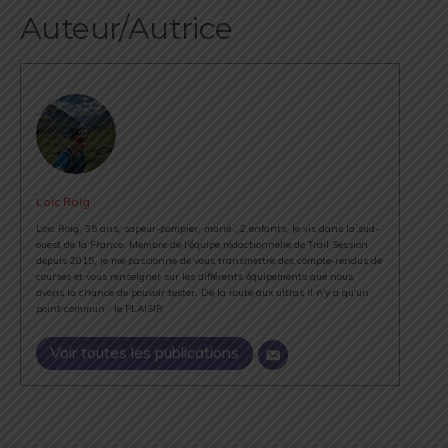
Auteur/Autrice
Loïc Roig
Loïc Roig, 35 ans, sapeur-pompier, marié , 2 enfants. Je vis dans la sud-
ouest de la France. Membre de l'équipe rédactionnelle de Trail Session
depuis 2015, je me passionne de vous transmettre des compte-rendus de
courses et vous renseigner sur les différents équipements que nous
avons la chance de pouvoir tester. De la route aux ultras il n'y a qu'un
point commun : le PLAISIR.
Voir toutes les publications