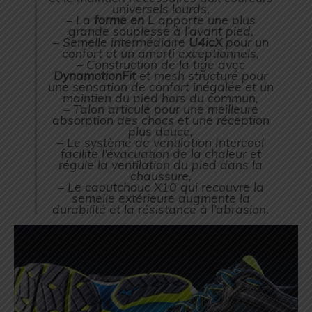
universels lourds,
– La
forme en L
apporte une plus
grande souplesse à l’avant pied,
– Semelle intermédiaire
U4icX
pour un
confort et un amorti exceptionnels,
– Construction de la tige avec
DynamotionFit
et mesh structuré pour
une sensation de confort inégalée et un
maintien du pied hors du commun,
– Talon articulé pour une meilleure
absorption des chocs et une réception
plus douce,
– Le système de ventilation Intercool
facilite l’évacuation de la chaleur et
régule la ventilation du pied dans la
chaussure,
– Le caoutchouc X10 qui recouvre la
semelle extérieure augmente la
durabilité et la résistance à l’abrasion.