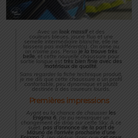
Avec un
look massif
et des
couleurs bleues, jaune fluo et une
semelle intermédiaire blanche, elle ne
laissera pas indifférent(s). On aime ou
on n’aime pas. Perso
je la trouve très
belle
, et cette nouvelle chaussure pour
sortie longue est
très bien finie avec des
matériaux de qualité
.
Sans regarder la fiche technique produit,
je me dis que cette chaussure a un profil
confortable, peu dynamique et plutôt
destinée à des coureurs lourds.
Premières impressions
Ayant eu la chance de chausser
les
Enigma 6
, j’ai pu remarquer un
changement de drop sur cette
Sky.
À ce
sujet,
pas d’annonce de la part de
Mizuno
de l’arrivée prochaine d’une
Enigma 7
, j’en déduis donc que
cet opus