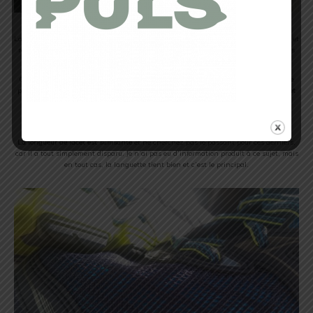
La partie talon est
proche du pied
, ne comprime pas et offre un maintien rassurant et
robuste.
Ce dernier est rigide
et à mon avis durable au fil des kilomètres. Je n’ai pas
ressenti de signes distinctifs de perte de rigidité sur cette partie là.
Comme à son habitude, la partie avant de cette chaussure est
large
, laissant votre
pied prendre toute la place dont il a besoin dans le but de renforcer sa stabilité.
Cet
espace privilégié peut aussi accueillir une semelle orthopédique
.
A noter que l’on retrouve
un pseudo « pare-pierre »
sur l’avant et des renforts au
niveau des passants de lacets, gage de robustesse.
La longueur de lacet est suffisante
et ne cherchez pas le passant pour ces derniers,
car il a tout simplement disparu. Je n’ai pas eu d’information produit à ce sujet, mais
en tout cas, la languette tient bien et c’est le principal.