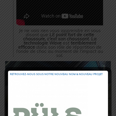
Je ne vais rien vous apprendre en vous
disant que
LE
point fort de cette
chaussure, c’est son chaussant
.
La
technologie Wave
est
terriblement
efficace
dans son rôle de répartition de
l’onde de choc au moment de l’impact au
sol.
RETROUVEZ-NOUS SOUS NOTRE NOUVEAU NOM & NOUVEAU PROJET