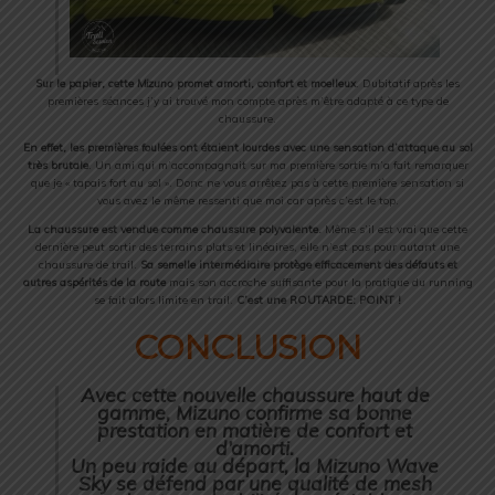
Sur le papier, cette
Mizuno
promet amorti, confort et moelleux
. Dubitatif après les
premières séances j’y ai trouvé mon compte après m’être adapté à ce type de
chaussure.
En effet, les premières foulées ont étaient lourdes avec une sensation d’attaque au sol
très brutale
. Un ami qui m’accompagnait sur ma première sortie m’a fait remarquer
que je « tapais fort au sol ». Donc ne vous arrêtez pas à cette première sensation si
vous avez le même ressenti que moi car après c’est le top.
La chaussure est vendue comme chaussure polyvalente.
Même s’il est vrai que cette
dernière peut sortir des terrains plats et linéaires, elle n’est pas pour autant une
chaussure de trail.
Sa semelle intermédiaire protège efficacement des défauts et
autres aspérités de la route
mais son accroche suffisante pour la pratique du running
se fait alors limite en trail.
C’est une ROUTARDE: POINT !
CONCLUSION
Avec cette nouvelle chaussure haut de
gamme, Mizuno confirme sa bonne
prestation en matière de confort et
d’amorti.
Un peu raide au départ, la Mizuno Wave
Sky se défend par une qualité de mesh