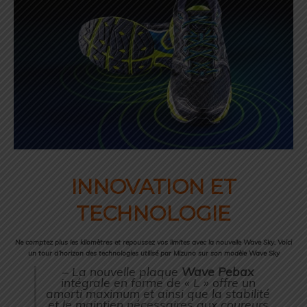
INNOVATION ET
TECHNOLOGIE
Ne comptez plus les kilomètres et repoussez vos limites avec la nouvelle Wave Sky. Voici
un tour d’horizon des technologies utilisé par Mizuno sur son modèle Wave Sky
– La nouvelle plaque
Wave Pebax
intégrale en forme de « L » offre un
amorti maximum et ainsi que la stabilité
et le maintien nécessaires aux coureurs