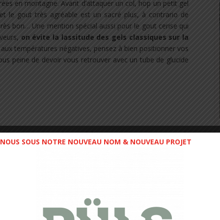
ées en montagne. Avant d’attaquer un col, hop un petit gel
on et le gout très agréable est un sacré plus, à contrario de
as très bon… Une mention spécial aussi pour le gout cerise qui
aveurs,
on évite la lassitude des gels classiques sur la
x aux températures négatives, pensez à bien positionner vos
sous peine de devoir vous retrouver avec un tube de glucide
osition
(pomme,abricot,réglisse,mangue,ananas/noix de
NOUS SOUS NOTRE NOUVEAU NOM & NOUVEAU PROJET
 barre de
56gr
vous apportera
194kcal
. Au delà des valeurs
ite de la marque (
http://www.mulebarfrance.fr/
), nous nous
ion lors des entraînements ou des sorties longues. Le goût
ients naturels utilisés.
La densité des barres, qui sont
une utilisation lors de pauses est préférable, car la texture
t. Vous trouverez différents formats pour ces barres
(56 et
n plusieurs fois lors de vos sorties. La nouvelle barre Apple