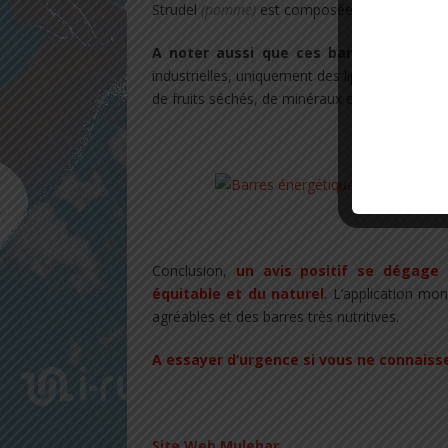
Strudel
(pomme)
est composée de pommes iss
A noter aussi que ces barres ne conti
industrielles, uniquement des lipides issus des
de fruits séchés, de minéraux et anti-oxydants
.
.
Conclusion,
un avis positif se dégage
équitable et du naturel
. L’application mo
agréables et des barres très nutritives.
A essayer d’urgence si vous ne connaisse
.
Site Web Mulebar