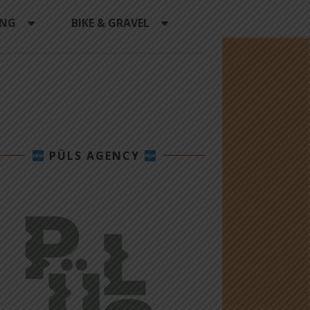
ING
BIKE & GRAVEL
PÜLS AGENCY