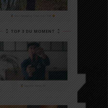
Asics MetaFuji Trail chez T4R
TOP 3 DU MOMENT
Garmin Fénix 7X