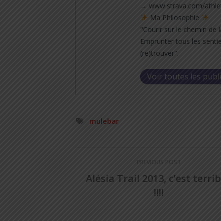
→ www.strava.com/athle
Ma Philosophie
"Courir sur le chemin de l
Emprunter tous les sentie
(re)trouver".
Voir toutes les publ
mulebar
PREVIOUS POST
Alésia Trail 2013, c’est terrib
!!!!