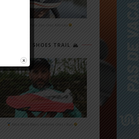
Mizuno Neo Zen chez Alltricks
TOP 3 SHOES TRAIL 🏔
Altra Mont Blanc Carbone chez i-Run