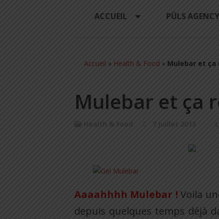
ACCUEIL
PÜLS AGENC
Accueil
»
Health & Food
»
Mulebar et ça 
Mulebar et ça r
Health & Food
7 juillet 2013
L
Aaaahhhh Mulebar !
Voila u
depuis quelques temps déjà da