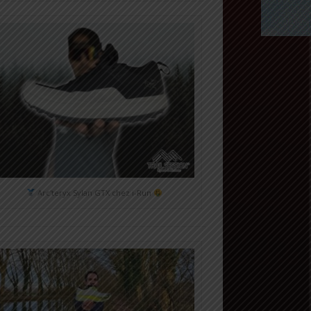
Arc'teryx Sylan GTX chez i-Run