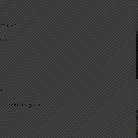
2013.
 ▲
il_session_magazine
2