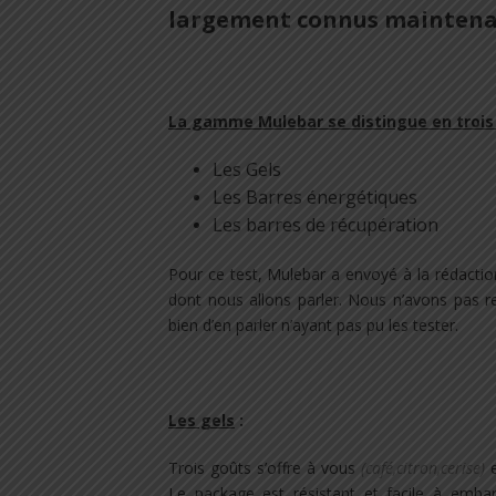
largement connus mainten
.
La gamme Mulebar se distingue en trois
Les Gels
Les Barres énergétiques
Les barres de récupération
Pour ce test, Mulebar a envoyé à la rédacti
dont nous allons parler. Nous n’avons pas 
bien d’en parler n’ayant pas pu les tester.
.
Les gels
:
Trois goûts s’offre à vous
(café,citron,cerise)
e
Le package est résistant et facile à emb