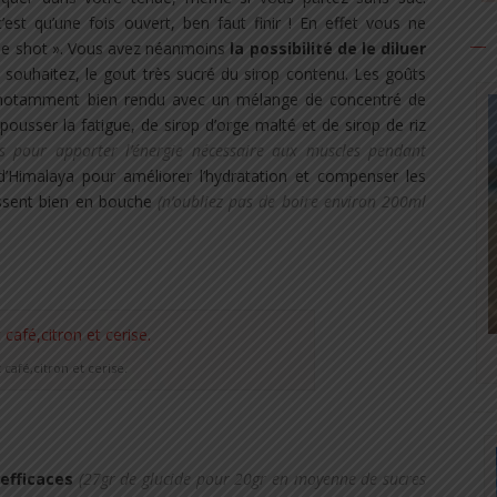
st qu’une fois ouvert, ben faut finir ! En effet vous ne
« one shot ». Vous avez néanmoins
la possibilité de le diluer
e souhaitez, le gout très sucré du sirop contenu. Les goûts
t notamment bien rendu avec un mélange de concentré de
ousser la fatigue, de sirop d’orge malté et de sirop de riz
ts pour apporter l’énergie nécessaire aux muscles pendant
d’Himalaya pour améliorer l’hydratation et compenser les
lissent bien en bouche
(n’oubliez pas de boire environ 200ml
café,citron et cerise.
 efficaces
(27gr de glucide pour 20gr en moyenne de sucres