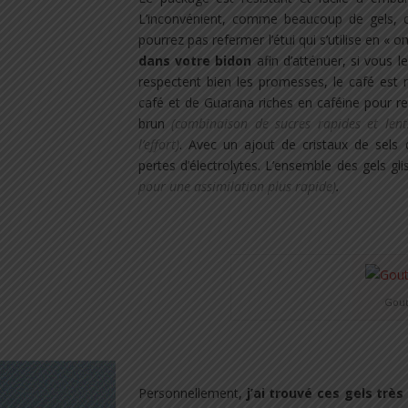
L’inconvénient, comme beaucoup de gels, c’e
pourrez pas refermer l’étui qui s’utilise en 
dans votre bidon
afin d’atténuer, si vous l
respectent bien les promesses, le café es
café et de Guarana riches en caféine pour rep
brun
(combinaison de sucres rapides et len
l’effort)
. Avec un ajout de cristaux de sels 
pertes d’électrolytes. L’ensemble des gels g
pour une assimilation plus rapide)
.
.
Gout 
.
Personnellement,
j’ai trouvé ces gels très