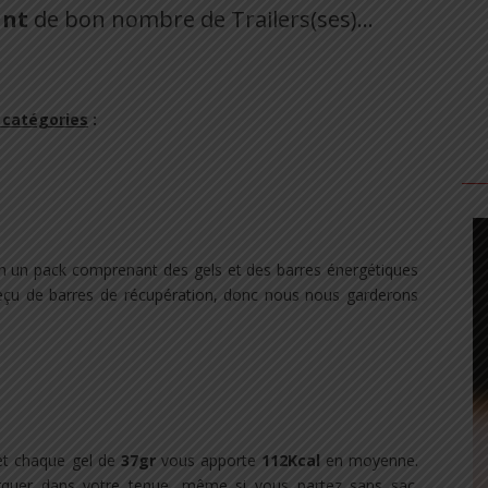
ant
de bon nombre de Trailers(ses)…
 catégories
:
on un pack comprenant des gels et des barres énergétiques
reçu de barres de récupération, donc nous nous garderons
t chaque gel de
37gr
vous apporte
112Kcal
en moyenne.
arquer dans votre tenue, même si vous partez sans sac.