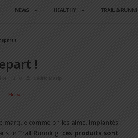
Y
NEWS
HEALTHY
TRAIL & RUNN
repart !
epart !
ike
0
Cédric Masip
ne marque comme on les aime. Implantés
ns le Trail Running,
ces produits sont