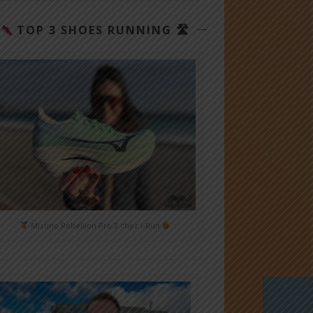
TOP 3 SHOES RUNNING 🛣
Mizuno Rebellion Pro 3 chez i-Run