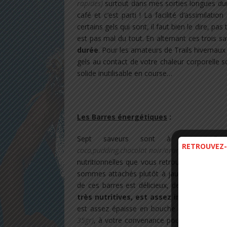
rapides)
surtout dans mes sorties longues dur
café et c’est parti ! La facilité d’assimilati
certains gels qui sont, il faut bien le dire, p
est pas mal du tout. En alternant ces trois s
durée
. Pour les amateurs de Trails hivernau
gels au contact de votre chaleur corporelle 
solide inutilisable en course…
.
Les Barres énergétiques
:
Sept saveurs sont à votre disp
RETROUVEZ-
coco,pudding,chocolat noir/orange)
, et chaque
nutritionnelles que vous retrouverez sur le s
sommes attachés plutôt à jauger l’assimilat
de ces barres est délicieux, de par les ingréd
très nutritives, est assez importante
et 
est assez épaisse en bouche lors de l’effor
35gr)
, à votre convenance pour l’utilisation e