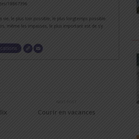
tes/18867396
a vie, le plus loin possible, le plus longtemps possible.
rs, même les impasses, le plus important est de s’y
ications
NEXT POST
lix
Courir en vacances