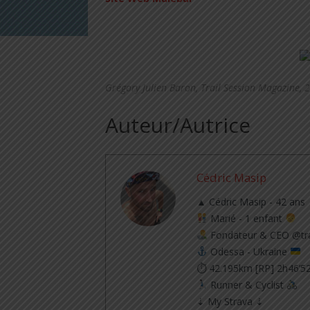
.
Grégory Julien Baron, Trail Session Magazine, 
Auteur/Autrice
Cédric Masip
▲ Cédric Masip - 42 ans
Marié - 1 enfant
Fondateur & CEO @tra
Odessa - Ukraine
⏱ 42.195km [RP] 2h46’5
Runner & Cyclist
⇣ My Strava ⇣