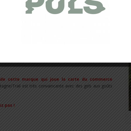
ues du commerce équitable, un bon point pour Mulebar.
ennent que du naturel
, pas d’additifs, pas de graisses
 fruits
(noix, noix de cajou, amande, chanvre, noix de coco…)
,
 et enfin des glucides lents…Et sans Gluten !
 de cette marque qui joue la carte du commerce
ntagne/Trail est très convaincante avec des gels aux goûts
z pas !