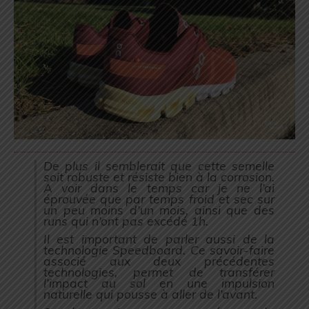
De plus il semblerait que cette semelle
soit robuste et résiste bien à la corrosion.
A voir dans le temps car je ne l’ai
éprouvée que par temps froid et sec sur
un peu moins d’un mois, ainsi que des
runs qui n’ont pas excédé 1h.
Il est important de parler aussi de la
technologie Speedboard. Ce savoir-faire
associé aux deux précédentes
technologies, permet de transférer
l’impact au sol en une impulsion
naturelle qui pousse à aller de l’avant.