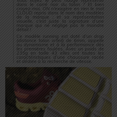
dans le carré noir du talon ? Et bien
croyez-moi, ON n’exagère en rien le mot
CLOUD repris dans le nom des modèles
de la marque ; et sa représentation
visuelle, c’est juste la signature d’une
marque qui ne néglige pas le moindre
détail !
Ce modèle running est doté d’un drop
(distance talon orteil) de 6mm, appelle
au dynamisme et à la performance dès
les premières foulées. Avec un poids de
235g en taille 43 elles ont toutes les
caractéristiques d’une chaussure racée
et dédiée à la recherche de vitesse.