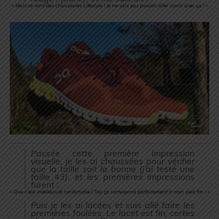
« Mais ce sont des chaussures Lifestyle ! Je ne vais pas pouvoir aller courir avec ça ! »
Passée cette première impression
visuelle, je les ai chaussées pour vérifier
que la taille soit la bonne (j’ai testé une
taille 43), et les premières impressions
furent :
« Que c’est moelleux et confortable ! Top ça correspond parfaitement à mon pied fin ! »
Puis je les ai lacées et suis allé faire les
premières foulées. Le lacet est fin, certes