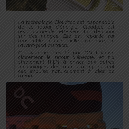
La technologie Cloudtec est responsable
de ce retour d’énergie. Cloudtec est
responsable de cette sensation de courir
sur des nuages. Elle est répartie sur
l’ensemble de la semelle extérieure, de
l’avant-pied au talon.
Ce système breveté par ON favorise
clairement le retour d’énergie, et n’a
strictement RIEN à envier aux autres
technologies des autres marques tant
elle impulse naturellement à aller de
l’avant.