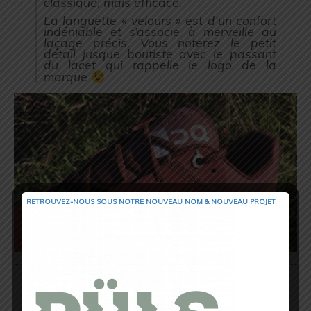
classique, mais efficace.
La languette « velours » est d’un confort
indéniable et s’associe à merveille au
laçage précis. Vous noterez le petit
détail jusque boutiste avec le passant
du lacet qui rappelle le logo de la
marque
RETROUVEZ-NOUS SOUS NOTRE NOUVEAU NOM & NOUVEAU PROJET
Comme je le disais, ces Cloudflow
correspondent à mon pied fin, elles
disposent d’une Toe-Box (avant-pied)