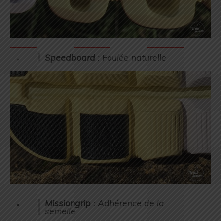
Speedboard
: Foulée naturelle
Missiongrip
: Adhérence de la
semelle