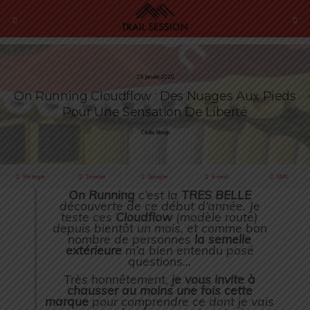
25 Janvier 2020
On Running Cloudflow : Des Nuages Aux Pieds
Pour Une Sensation De Liberté
Cédric Masip
Partager
Tweeter
Épingler
E-mail
SMS
On Running
c’est la
TRES BELLE
découverte de ce début d’année. Je
teste ces
Cloudflow
(modèle route)
depuis bientôt un mois, et comme bon
nombre de personnes
la semelle
extérieure
m’a bien entendu posé
questions…
Très honnêtement,
je vous invite à
chausser au moins une fois cette
marque
pour comprendre ce dont je vais