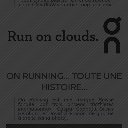
cette
Cloudflow
véritable coup de coeur.
ON RUNNING… TOUTE UNE
HISTOIRE…
On Running est une marque Suisse
fondée par trois anciens triathlètes
internationaux : Caspar Coppetti, Olivier
Bernhard, et David Allemann (de gauche
à droite sur la photo).