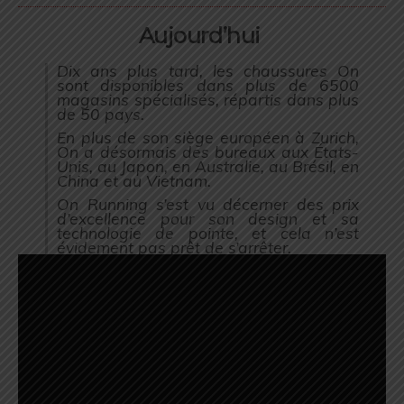
Aujourd’hui
Dix ans plus tard, les chaussures On
sont disponibles dans plus de 6500
magasins spécialisés, répartis dans plus
de 50 pays.
En plus de son siège européen à Zurich,
On a désormais des bureaux aux États-
Unis, au Japon, en Australie, au Brésil, en
China et au Vietnam.
On Running s’est vu décerner des prix
d’excellence pour son design et sa
technologie de pointe, et cela n’est
évidement pas prêt de s’arrêter.