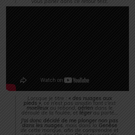
vous parler dans ce retour test.
Lorsque je titre :
« des nuages aux
pieds »
, ce n’est pas anodin tant c’est
moelleux
au rebond,
aérien
dans le
déroulé de la foulée, et
léger
au porté…
J’ai donc décidé de me plonger non pas
dans les nuages
, mais dans la
Genèse
de cette marque, afin de comprendre et
vous en dire plus sur
On
et au sujet de