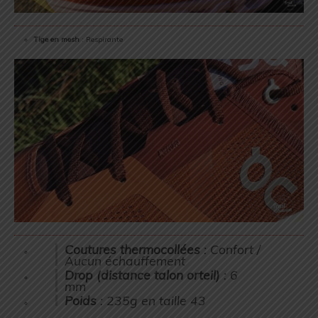
Tige en mesh
: Respirante
Coutures thermocollées
: Confort /
Aucun échauffement
Drop (distance talon orteil)
: 6
mm
Poids
: 235g en taille 43