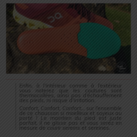
Enfin, à l’intérieur comme à l’extérieur
vous noterez que les coutures sont
thermocollées, ainsi pas d’échauffement
des pieds, ni risque d’irritation.
Confort, Confort, Confort… sur l’ensemble
de ce chausson si moelleux et soyeux au
porté ! Le maintien du pied est juste
parfait, il ne glisse pas et vous serez en
mesure de courir sereins et sereines.