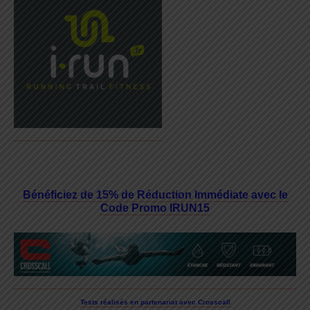
Bénéficiez de 15% de Réduction Immédiate avec le
Code Promo IRUN15
Tests réalisés en partenariat avec Crosscall