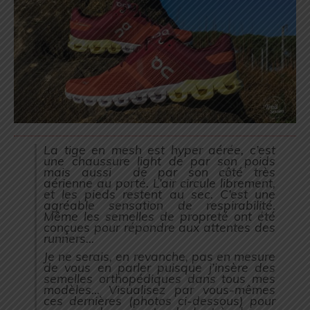
La tige en mesh est hyper aérée, c’est
une chaussure light de par son poids
mais aussi de par son côté très
aérienne au porté. L’air circule librement,
et les pieds restent au sec. C’est une
agréable sensation de respirabilité.
Même les semelles de propreté ont été
conçues pour répondre aux attentes des
runners…
Je ne serais, en revanche, pas en mesure
de vous en parler puisque j’insère des
semelles orthopédiques dans tous mes
modèles… Visualisez par vous-mêmes
ces dernières (photos ci-dessous) pour