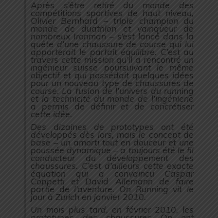
Après s’être retiré du monde des
compétitions sportives de haut niveau,
Olivier Bernhard – triple champion du
monde de duathlon et vainqueur de
nombreux Ironman – s’est lancé dans la
quête d’une chaussure de course qui lui
apporterait le parfait équilibre. C’est au
travers cette mission qu’il a rencontré un
ingénieur suisse poursuivant le même
objectif et qui possédait quelques idées
pour un nouveau type de chaussures de
course. La fusion de l’univers du running
et la technicité du monde de l’ingénierie
a permis de définir et de concrétiser
cette idée.
Des dizaines de prototypes ont été
développés dès lors, mais le concept de
base – un amorti tout en douceur et une
poussée dynamique – a toujours été le fil
conducteur du développement des
chaussures. C’est d’ailleurs cette exacte
équation qui a convaincu Caspar
Coppetti et David Allemann de faire
partie de l’aventure. On Running vit le
jour à Zurich en janvier 2010.
Un mois plus tard, en février 2010, les
prototypes des chaussures On ont