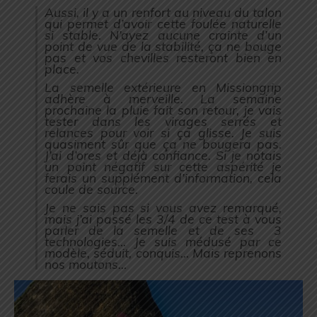
Aussi, il y a un renfort au niveau du talon
qui permet d’avoir cette foulée naturelle
si stable. N’ayez aucune crainte d’un
point de vue de la stabilité, ça ne bouge
pas et vos chevilles resteront bien en
place.
La semelle extérieure en Missiongrip
adhère à merveille. La semaine
prochaine la pluie fait son retour, je vais
tester dans les virages serrés et
relances pour voir si ça glisse. Je suis
quasiment sûr que ça ne bougera pas.
J’ai d’ores et déjà confiance. Si je notais
un point négatif sur cette aspérité je
ferais un supplément d’information, cela
coule de source.
Je ne sais pas si vous avez remarqué,
mais j’ai passé les 3/4 de ce test à vous
parler de la semelle et de ses 3
technologies… Je suis médusé par ce
modèle, séduit, conquis… Mais reprenons
nos moutons…