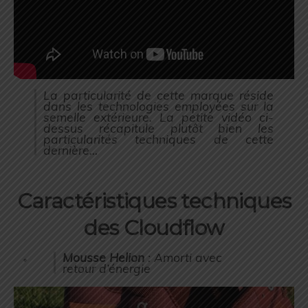
La particularité de cette marque réside
dans les technologies employées sur la
semelle extérieure. La petite vidéo ci-
dessus récapitule plutôt bien les
particularités techniques de cette
dernière…
Caractéristiques techniques
des Cloudflow
Mousse Helion
: Amorti avec
retour d’énergie