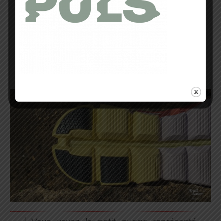
medium, c’est à la fois ni trop large ni
trop étroit. Les personnes aux pieds plus
« forts » : ça peut passer
Dès les premières foulées, tout se
confirme : c’est léger, le talon renvoie
l’énergie de l’amorti, on a la réelle
impression de courir sur des nuages.
C’est une nouvelle expérience /
sensation, une surprise, il faut bien le
dire, loin d’être désagréable.
Vous voyez le petit nuage représenté