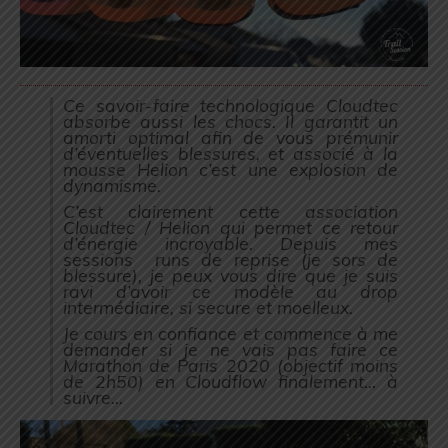
Ce savoir-faire technologique Cloudtec
absorbe aussi les chocs. Il garantit un
amorti optimal afin de vous prémunir
d’éventuelles blessures, et associé à la
mousse Helion c’est une explosion de
dynamisme.
C’est clairement cette association
Cloudtec / Helion qui permet ce retour
d’énergie incroyable. Depuis mes
sessions runs de reprise (je sors de
blessure), je peux vous dire que je suis
ravi d’avoir ce modèle au drop
intermédiaire, si secure et moelleux.
Je cours en confiance et commence à me
demander si je ne vais pas faire ce
Marathon de Paris 2020 (objectif moins
de 2h50) en Cloudflow finalement… à
suivre…