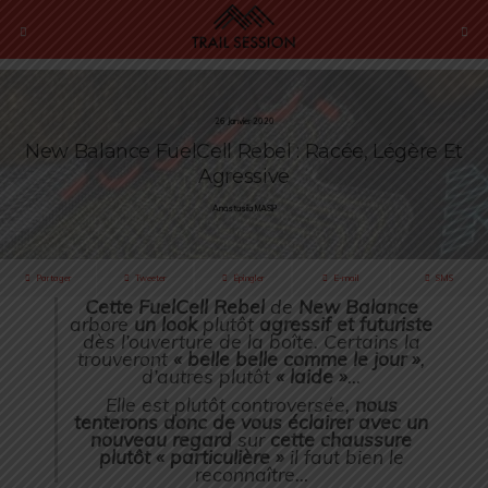
26 Janvier 2020
New Balance FuelCell Rebel : Racée, Légère Et
Agressive
Anastasiia MASIP
Partager
Tweeter
Épingler
E-mail
SMS
Cette FuelCell Rebel
de
New Balance
arbore
un look
plutôt
agressif et futuriste
dès l’ouverture de la boîte. Certains la
trouveront
« belle belle comme le jour »
,
d’autres plutôt
« laide »
…
Elle est plutôt controversée,
nous
tenterons donc de vous éclairer avec un
nouveau regard
sur
cette chaussure
plutôt « particulière »
il faut bien le
reconnaître…