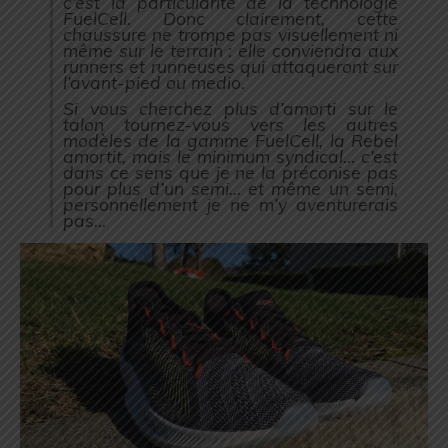
c’est la particularité de la technologie
FuelCell. Donc clairement, cette
chaussure ne trompe pas visuellement ni
même sur le terrain : elle conviendra aux
runners et runneuses qui attaqueront sur
l’avant-pied ou medio.
Si vous cherchez plus d’amorti sur le
talon tournez-vous vers les autres
modèles de la gamme FuelCell, la Rebel
amortit, mais le minimum syndical… c’est
dans ce sens que je ne la préconise pas
pour plus d’un semi… et même un semi,
personnellement je ne m’y aventurerais
pas…