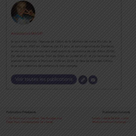
Anastasiia MASIP
Je suis Anastasiia, l'épouse de Cédric et la Maman de notre fils Léo. Je
suis née en 1992 en Ukraine, j'ai 31 ans, je suis originaire du Donbass.
Je me suis mis à la course à pied avant la naissance de Léo (Mars 2018).
J'ai réalisé mon premier Trail de 20km en Juillet 2017, et j'ai terminé mon
premier Marathon à Paris en 3h50 en 2019. Je rêve de faire des Ultras,
et je suis créatrice de contenus à mon compte.
Voir toutes les publications
Publication Précédente
Publication Suivante
On Running Cloudflow : Des Nuages Aux
Saison Inédite De Koh-Lanta :
Pieds Pour Une Sensation De Liberté
#KohLantaRunChallenge !