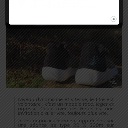
véritablement la sensation d’enfiler des
chaussettes quand on chausse ces
Rebel. En plus, la cheville est bien
maintenue.
Niveau dynamisme et vitesse, le titre est
volontaire : c’est un modèle racé, léger et
agressif. Courir avec ces Rebel est une
invitation à aller vite, toujours plus vite.
Je les ai particulièrement appréciées sur
une séance de type 20 X 300m sur