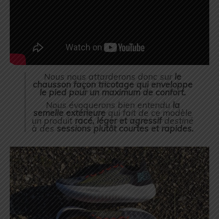
Nous nous attarderons donc sur
le
chausson façon tricotage qui enveloppe
le pied pour un maximum de confort.
Nous évoquerons bien entendu
la
semelle extérieure
qui fait de ce modèle
un produit
racé, léger et agressif
destiné
à des
sessions plutôt courtes et rapides.