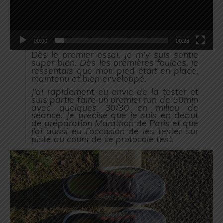
00:00
00:28
Dès le premier essai, je m’y suis sentie
super bien. Dès les premières foulées, je
ressentais que mon pied était en place,
maintenu et bien enveloppé.
J’ai rapidement eu envie de la tester et
suis partie faire un premier run de 50min
avec quelques 30/30 en milieu de
séance. Je précise que je suis en début
de préparation Marathon de Paris et que
j’ai aussi eu l’occasion de les tester sur
piste au cours de ce protocole test.