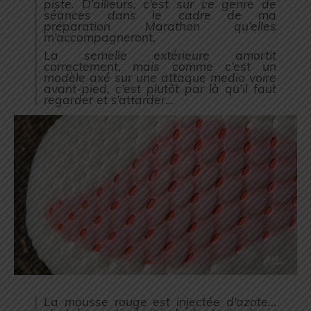
piste. D’ailleurs, c’est sur ce genre de
séances dans le cadre de ma
préparation Marathon qu’elles
m’accompagneront.
La semelle extérieure amortit
correctement, mais comme c’est un
modèle axé sur une attaque medio voire
avant-pied, c’est plutôt par là qu’il faut
regarder et s’attarder…
La mousse rouge est injectée d’azote…