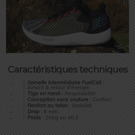
Caractéristiques techniques
Semelle intermédiaire FuelCell
:
Amorti & retour d’énergie
Tige en mesh
: Respirabilité
Conception sans couture
: Confort
Renfort au talon
: Stabilité
Drop
: 6 mm
Poids
: 200g en 40.5