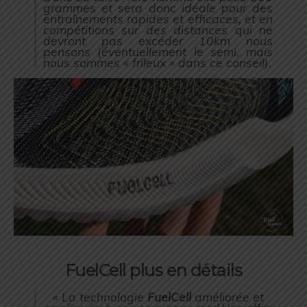
grammes et sera donc idéale pour des
entraînements rapides et efficaces, et en
compétitions sur des distances qui ne
devront pas excéder 10km nous
pensons (éventuellement le semi, mais
nous sommes « frileux » dans ce conseil).
FuelCell plus en détails
« La technologie
FuelCell
améliorée et