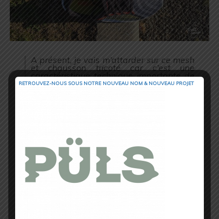
A présent, je vais m’attarder sur ce mesh
et chausson tricoté car c’est une
caractéristique technique importante de
cette Rebel.
RETROUVEZ-NOUS SOUS NOTRE NOUVEAU NOM & NOUVEAU PROJET
C’est donc très confortable comme je l’ai
déjà dit, je n’ai eu aucun frottement ni
irritation tout au long du test. De toutes
les chaussures que j’ai testées, ce sont
les chaussures les plus aérées dont j’ai
pu parler.
Le double mesh jacquard sur l’avant-
pied (Toe-Box qui conviendra aux pieds
fins comme aux pieds larges) rend cette
chaussure respirante et confortable.
Au niveau de la languette et sur l’arrière
de la chaussure, ça n’irrite pas, et le
talon est bien maintenu. On a