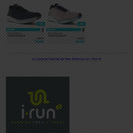
La Gamme FuelCell de New Balance sur i-Run.fr