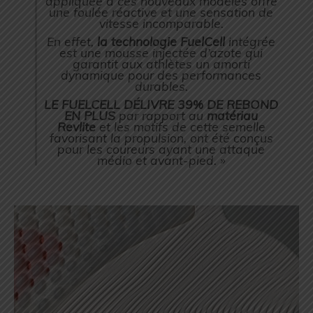
appliquée à ces nouveaux modèles offre
une foulée réactive et une sensation de
vitesse incomparable.
En effet,
la technologie FuelCell
intégrée
est une mousse injectée d’azote qui
garantit aux athlètes un amorti
dynamique pour des performances
durables.
LE FUELCELL DÉLIVRE 39% DE REBOND
EN PLUS
par rapport au
matériau
Revlite
et les motifs de cette semelle
favorisant la propulsion, ont été conçus
pour les coureurs ayant une attaque
médio et avant-pied. »