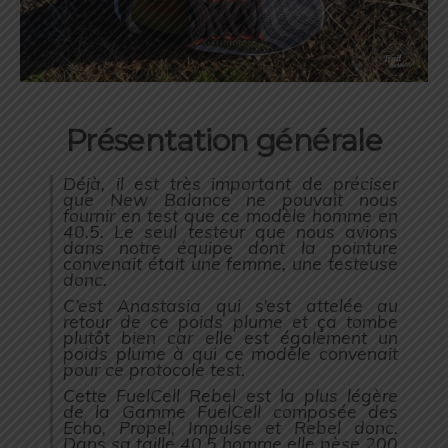
Présentation générale
Déjà, il est très important de préciser
que New Balance ne pouvait nous
fournir en test que ce modèle homme en
40.5. Le seul testeur que nous avions
dans notre équipe dont la pointure
convenait était une femme, une testeuse
donc.
C’est Anastasia qui s’est attelée au
retour de ce poids plume et ça tombe
plutôt bien car elle est également un
poids plume à qui ce modèle convenait
pour ce protocole test.
Cette FuelCell Rebel est la plus légère
de la Gamme FuelCell composée des
Echo, Propel, Impulse et Rebel donc.
Dans sa taille 40.5 homme elle pèse 200