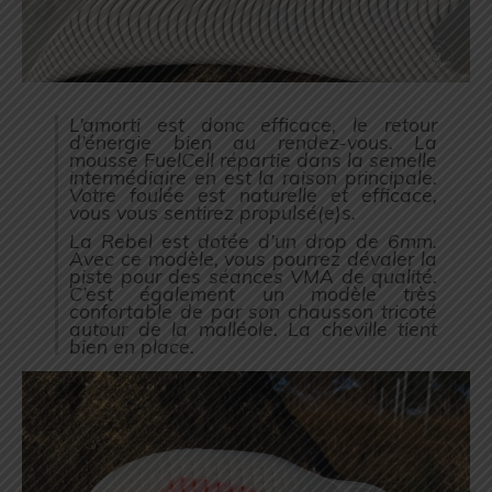
L’amorti est donc efficace, le retour
d’énergie bien au rendez-vous. La
mousse FuelCell répartie dans la semelle
intermédiaire en est la raison principale.
Votre foulée est naturelle et efficace,
vous vous sentirez propulsé(e)s.
La Rebel est dotée d’un drop de 6mm.
Avec ce modèle, vous pourrez dévaler la
piste pour des séances VMA de qualité.
C’est également un modèle très
confortable de par son chausson tricoté
autour de la malléole. La cheville tient
bien en place.