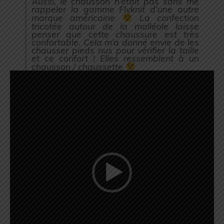
Aussi, le chausson n’était pas sans me
rappeler la gamme Flyknit d’une autre
marque américaine
La confection
tricotée autour de la malléole laisse
penser que cette chaussure est très
confortable. Cela m’a donné envie de les
chausser pieds nus pour vérifier la taille
et ce confort ! Elles ressemblent à un
chausson / chaussette
Lecteur
vidéo