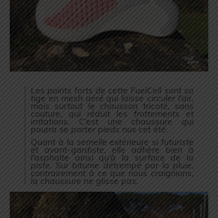
Les points forts de cette FuelCell sont sa
tige en mesh aéré qui laisse circuler l’air,
mais surtout le chausson tricoté, sans
couture, qui réduit les frottements et
irritations. C’est une chaussure qui
pourra se porter pieds nus cet été.
Quant à la semelle extérieure si futuriste
et avant-gardiste, elle adhère bien à
l’asphalte ainsi qu’à la surface de la
piste. Sur bitume détrempé par la pluie,
contrairement à ce que nous craignions,
la chaussure ne glisse pas.