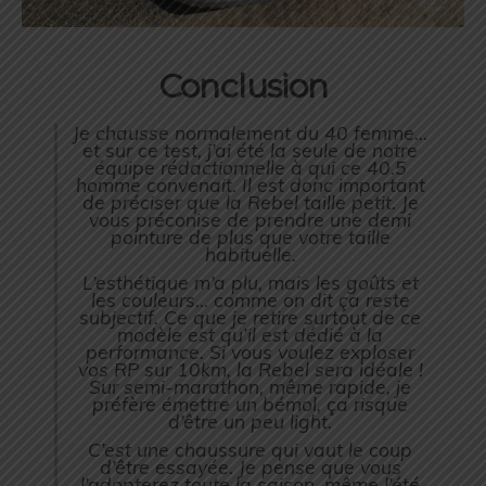
Conclusion
Je chausse normalement du 40 femme…
et sur ce test, j’ai été la seule de notre
équipe rédactionnelle à qui ce 40.5
homme convenait. Il est donc important
de préciser que la Rebel taille petit. Je
vous préconise de prendre une demi
pointure de plus que votre taille
habituelle.
L’esthétique m’a plu, mais les goûts et
les couleurs… comme on dit ça reste
subjectif. Ce que je retire surtout de ce
modèle est qu’il est dédié à la
performance. Si vous voulez exploser
vos RP sur 10km, la Rebel sera idéale !
Sur semi-marathon, même rapide, je
préfère émettre un bémol, ça risque
d’être un peu light.
C’est une chaussure qui vaut le coup
d’être essayée. Je pense que vous
l’adopterez toute la saison, même l’été