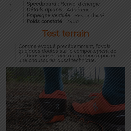
Speedboard
: Renvoi d’énergie
Détails aplanis
: Adhérence
Empeigne ventilée
: Respirabilité
Poids constaté
: 290g
Test terrain
Comme évoqué précédemment, j’avais
quelques doutes sur le comportement de
la chaussure et mon adaptation à porter
une chaussures aussi technique.