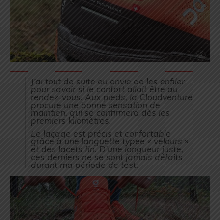
J’ai tout de suite eu envie de les enfiler
pour savoir si le confort allait être au
rendez-vous. Aux pieds, la Cloudventure
procure une bonne sensation de
maintien, qui se confirmera dès les
premiers kilomètres.
Le laçage est précis et confortable
grâce à une languette typée « velours »
et des lacets fin. D’une longueur juste,
ces derniers ne se sont jamais défaits
durant ma période de test.