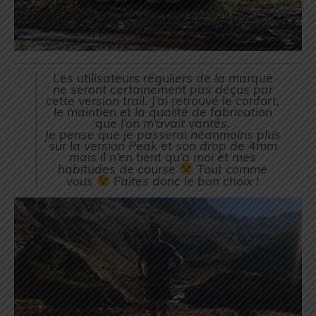
Les utilisateurs réguliers de la marque
ne seront certainement pas déçus par
cette version trail. J’ai retrouvé le confort,
le maintien et la qualité de fabrication
que l’on m’avait vantés.
Je pense que je passerai néanmoins plus
sur la version Peak et son drop de 4mm
mais il n’en tient qu’a moi et mes
habitudes de course
Tout comme
vous
Faites donc le bon choix !