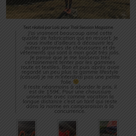
Test réalisé par Loïc pour Trail Session Magazine
J’ai vraiment beaucoup aimé cette
qualité de fabrication qui en ressort. Je
vous invite d’ailleurs à découvrir les
autres gammes de chaussures et de
vêtements qui sont à mon goût très jolis.
Je pense que je me laisserai très
certainement tenter par les gammes
route et textiles. Bon et puis après avoir
regardé un peu plus la gamme lifestyle
(casual) je ne m’interdirai pas une petite
folie
Il reste néanmoins à aborder le prix, il
est de 159€. Pour une chaussure
universelle avec comme vocation la
longue distance c’est un tarif qui reste
dans la norme en comparaison à la
concurrence.