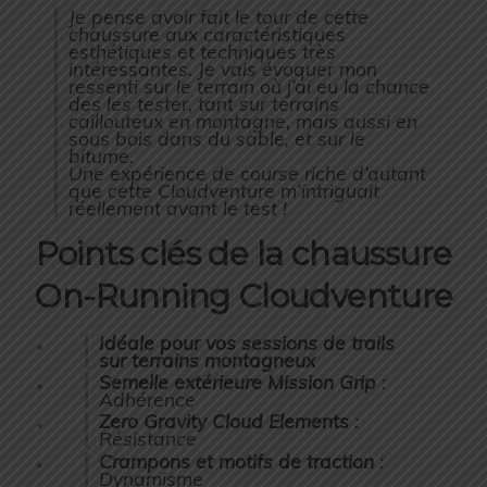
Je pense avoir fait le tour de cette
chaussure aux caractéristiques
esthétiques et techniques très
intéressantes. Je vais évoquer mon
ressenti sur le terrain où j’ai eu la chance
des les tester, tant sur terrains
caillouteux en montagne, mais aussi en
sous bois dans du sable, et sur le
bitume.
Une expérience de course riche d’autant
que cette Cloudventure m’intriguait
réellement avant le test !
Points clés de la chaussure
On-Running Cloudventure
Idéale pour vos sessions de trails
sur terrains montagneux
Semelle extérieure Mission Grip
:
Adhérence
Zero Gravity Cloud Elements
:
Résistance
Crampons et motifs de traction
:
Dynamisme