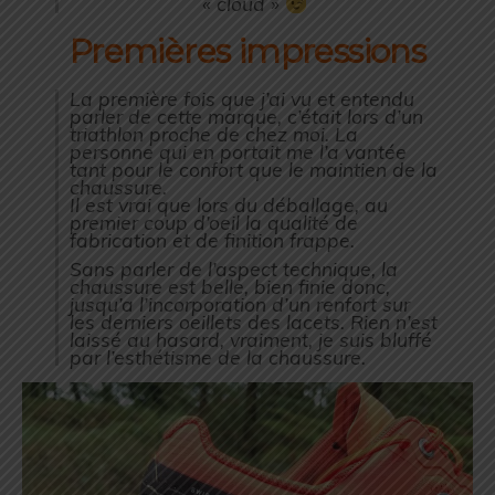
« cloud »
Premières impressions
La première fois que j’ai vu et entendu
parler de cette marque, c’était lors d’un
triathlon proche de chez moi. La
personne qui en portait me l’a vantée
tant pour le confort que le maintien de la
chaussure.
Il est vrai que lors du déballage, au
premier coup d’oeil la qualité de
fabrication et de finition frappe.
Sans parler de l’aspect technique, la
chaussure est belle, bien finie donc,
jusqu’a l’incorporation d’un renfort sur
les derniers oeillets des lacets. Rien n’est
laissé au hasard, vraiment, je suis bluffé
par l’esthétisme de la chaussure.