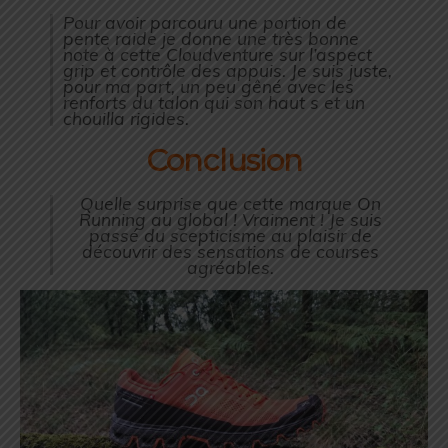
Pour avoir parcouru une portion de
pente raide je donne une très bonne
note à cette Cloudventure sur l’aspect
grip et contrôle des appuis. Je suis juste,
pour ma part, un peu gêné avec les
renforts du talon qui son haut s et un
chouilla rigides.
Conclusion
Quelle surprise que cette marque On
Running au global ! Vraiment ! Je suis
passé du scepticisme au plaisir de
découvrir des sensations de courses
agréables.