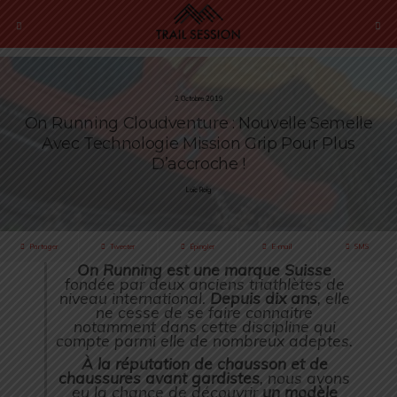
2 Octobre 2019
On Running Cloudventure : Nouvelle Semelle
Avec Technologie Mission Grip Pour Plus
D’accroche !
Loïc Roig
Partager
Tweeter
Épingler
E-mail
SMS
On Running est une marque Suisse
fondée par deux anciens triathlètes de
niveau international.
Depuis dix ans
, elle
ne cesse de se faire connaitre
notamment dans cette discipline qui
compte parmi elle de nombreux adeptes.
À la réputation de chausson et de
chaussures avant gardistes
, nous avons
eu la chance de découvrir
un modèle