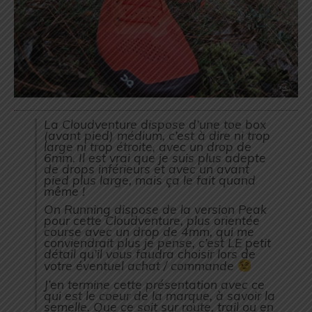
La Cloudventure dispose d’une toe box
(avant pied) médium, c’est à dire ni trop
large ni trop étroite, avec un drop de
6mm. Il est vrai que je suis plus adepte
de drops inférieurs et avec un avant
pied plus large, mais ça le fait quand
même !
On Running dispose de la version Peak
pour cette Cloudventure, plus orientée
course avec un drop de 4mm, qui me
conviendrait plus je pense, c’est LE petit
détail qu’il vous faudra choisir lors de
votre éventuel achat / commande
J’en termine cette présentation avec ce
qui est le coeur de la marque, à savoir la
semelle. Que ce soit sur route, trail ou en