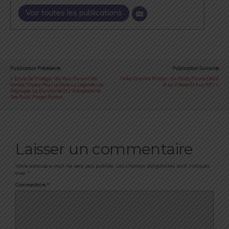
Voir toutes les publications
Publication Précédente
Publication Suivante
Envie De Protéger Vos Yeux Durant Vos
Hoka One One Rincon : Un Poids Plume Dédié
Sorties ? Optez Pour Le Style, La Légèreté, Les
À La Vitesse Et Aux RP !
Réglages, La Durabilité Et L'Adaptabilité
Des Rudy Project Rydon
Laisser un commentaire
Votre adresse e-mail ne sera pas publiée.
Les champs obligatoires sont indiqués
avec
*
Commentaire
*