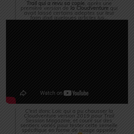
Trail qui a revu sa copie
, après une
première version de
la Cloudventure
qui
avait laissé certains adeptes sur leur
faim dixit quelques articles lus…
C’est donc Loïc qui a pu chausser la
Cloudventure version 2019 pour Trail
Session Magazine, et courir sur des
sentiers variés pour tester cette semelle
spécifique en forme de nuage appelée