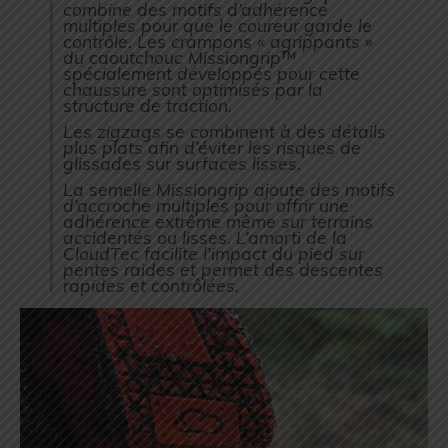
combine des motifs d’adhérence
multiples pour que le coureur garde le
contrôle. Les crampons « agrippants »
du caoutchouc Missiongrip™
spécialement développés pour cette
chaussure sont optimisés par la
structure de traction.
Les zigzags se combinent à des détails
plus plats afin d’éviter les risques de
glissades sur surfaces lisses.
La semelle Missiongrip ajoute des motifs
d’accroche multiples pour offrir une
adhérence extrême même sur terrains
accidentés ou lisses. L’amorti de la
CloudTec facilite l’impact du pied sur
pentes raides et permet des descentes
rapides et contrôlées.