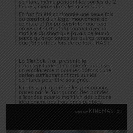
ceinture, même pendant les sorties de 2
heures, même dans les ascensions…
En fait j’ai été confrontée une seule fois
au constat d’un léger mouvement de
ceinture et j’ai pu constater que cela
provenait surtout du contact avec la
matière du short que j’avais ce jour là,
parce qu’avec toutes les autres tenues
que j’ai portées lors de ce test : RAS !
La Slimbelt Trail présente la
caractéristique principale de proposer
un emplacement pour les bâtons : une
option suffisamment rare sur les
ceintures pour être soulignée.
Ici aussi, j’ai apprécié les précautions
prises par le fabriquant : des bandes
siliconées pour le maintien des bâtons,
idéalement des trois brins pliables.
Lecteur
vidéo