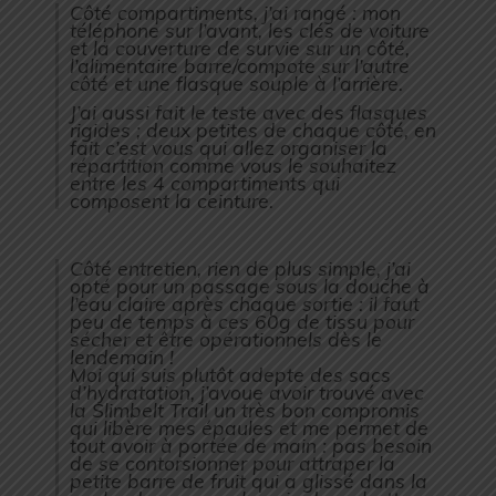
Côté compartiments, j’ai rangé : mon
téléphone sur l’avant, les clés de voiture
et la couverture de survie sur un côté,
l’alimentaire barre/compote sur l’autre
côté et une flasque souple à l’arrière.
J’ai aussi fait le teste avec des flasques
rigides ; deux petites de chaque côté, en
fait c’est vous qui allez organiser la
répartition comme vous le souhaitez
entre les 4 compartiments qui
composent la ceinture.
Côté entretien, rien de plus simple, j’ai
opté pour un passage sous la douche à
l’eau claire après chaque sortie : il faut
peu de temps à ces 60g de tissu pour
sécher et être opérationnels dès le
lendemain !
Moi qui suis plutôt adepte des sacs
d’hydratation, j’avoue avoir trouvé avec
la Slimbelt Trail un très bon compromis
qui libère mes épaules et me permet de
tout avoir à portée de main : pas besoin
de se contorsionner pour attraper la
petite barre de fruit qui a glissé dans la