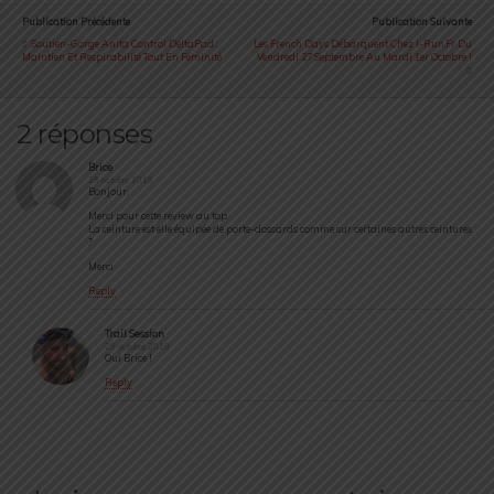
Publication Précédente
Publication Suivante
Soutien-Gorge Anita Control DeltaPad :
Les French Days Débarquent Chez I-Run.fr Du
Maintien Et Respirabilité Tout En Féminité
Vendredi 27 Septembre Au Mardi 1er Octobre !
2 réponses
Brice
28 octobre 2019
Bonjour,
Merci pour cette review au top.
La ceinture est elle équipée de porte-dossards comme sur certaines autres ceintures
?
Merci
Reply
Trail Session
28 octobre 2019
Oui Brice !
Reply