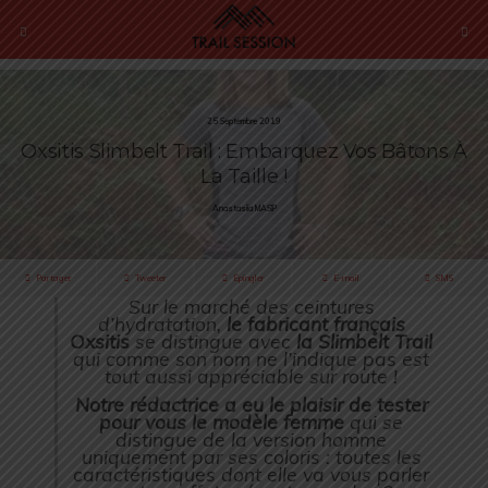
25 Septembre 2019
Oxsitis Slimbelt Trail : Embarquez Vos Bâtons À
La Taille !
Anastasiia MASIP
Partager
Tweeter
Épingler
E-mail
SMS
Sur le marché des ceintures
d’hydratation,
le fabricant français
Oxsitis
se distingue avec
la Slimbelt Trail
qui comme son nom ne l’indique pas est
tout aussi appréciable sur route !
Notre rédactrice a eu le plaisir de tester
pour vous le modèle femme
qui se
distingue de la version homme
uniquement par ses coloris : toutes les
caractéristiques dont elle va vous parler