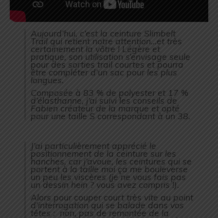
Aujourd’hui, c’est la ceinture Slimbelt
Trail qui retient notre attention…et très
certainement la vôtre ! Légère et
pratique, son utilisation s’envisage seule
pour des sorties trail courtes et pourra
être compléter d’un sac pour les plus
longues.
Composée à 83 % de polyester et 17 %
d’élasthanne, j’ai suivi les conseils de
Fabien créateur de la marque et opté
pour une taille S correspondant à un 38.
J’ai particulièrement apprécié le
positionnement de la ceinture sur les
hanches, car j’avoue, les ceintures qui se
portent à la taille moi ça me bouleverse
un peu les viscères (je ne vous fais pas
un dessin hein ? vous avez compris !).
Alors pour couper court très vite au point
d’interrogation qui se balade dans vos
têtes : non, pas de remontée de la