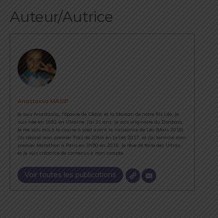
Auteur/Autrice
Anastasiia MASIP
Je suis Anastasiia, l'épouse de Cédric et la Maman de notre fils Léo. Je
suis née en 1992 en Ukraine, j'ai 31 ans, je suis originaire du Donbass.
Je me suis mis à la course à pied avant la naissance de Léo (Mars 2018).
J'ai réalisé mon premier Trail de 20km en Juillet 2017, et j'ai terminé mon
premier Marathon à Paris en 3h50 en 2019. Je rêve de faire des Ultras,
et je suis créatrice de contenus à mon compte.
Voir toutes les publications