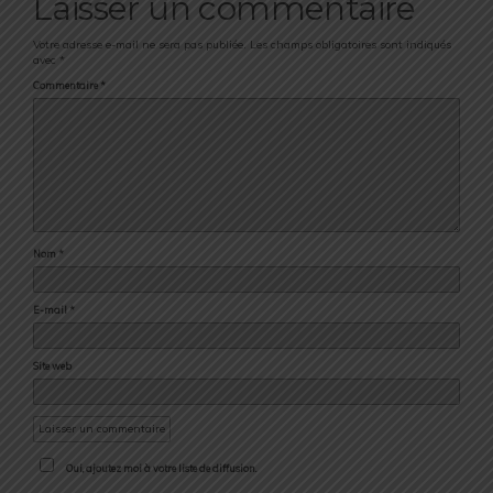
Laisser un commentaire
Votre adresse e-mail ne sera pas publiée.
Les champs obligatoires sont indiqués
avec
*
Commentaire
*
Nom
*
E-mail
*
Site web
Oui, ajoutez moi à votre liste de diffusion.