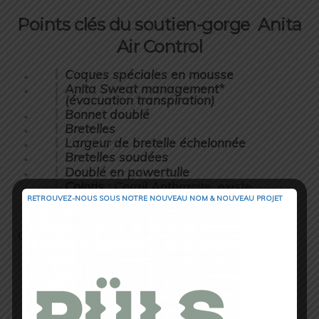
Points clés du soutien-gorge Anita
Air Control
Coques spéciales en mousse
Anita Sweat management*
(évacuation transpiration)
Bonnet doublé
Bretelles
Largeur de bretelle échelonnée
Bretelles soudées
Doublé en powertulle
Coloris :
Corail Anthracite, existe
aussi, Blanc, Anthracite,
RETROUVEZ-NOUS SOUS NOTRE NOUVEAU NOM & NOUVEAU PROJET
Noir/Néon, Rose/Anthracite
*
Anita Sweat Management :
La
combinaison de deux matières