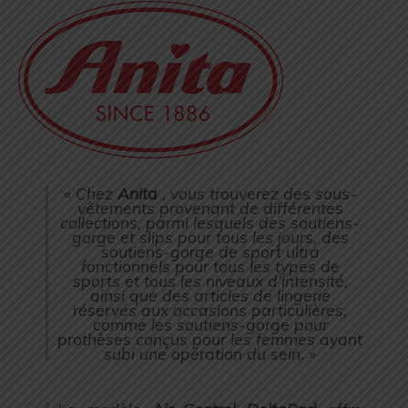
« Chez
Anita
, vous trouverez des sous-
vêtements provenant de différentes
collections, parmi lesquels des
soutiens-
gorge
et
s
li
ps
pour tous les jours,
des
soutiens-gorge de sport
ultra
fonctionnels pour tous les types de
sports et tous les niveaux d’intensité,
ainsi que des articles de lingerie
réservés aux occasions particulières,
comme
l
es soutiens-gorge p
our
prothèses
conçus pour les femmes ayant
subi une opération du sein. »