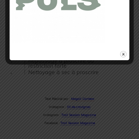
respirantes de haute technologie permet
une gestion rapide et parfaite de la
transpiration
Conseil d’entretien
Lavage avec programme délicat
à 40°
Blanchiment à proscrire
Séchage en machine à proscrire
Repassage à proscrire ou
restriction forte
Nettoyage à sec à proscrire
Test Réalisé par :
Magali Cantero
Instagram :
lili.de.cravignac
Instagram :
Trail Session Magazine
Facebook :
Trail Session Magazine