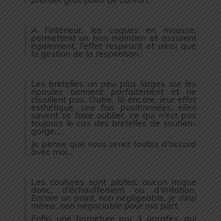
A l’intérieur, les coques en mousse,
permettent un bon maintien et assurent
également, l’effet respirant et ainsi que
la gestion de la respiration.
Les bretelles un peu plus larges sur les
épaules tiennent parfaitement et ne
cisaillent pas. Outre, là encore, leur effet
esthétique, une fois positionnées, elles
savent se faire oublier, ce qui n’est pas
toujours le cas des bretelles de soutien-
gorge…
Je pense que vous serez toutes d’accord
avec moi…
Les coutures sont plates, aucun risque
donc, d’échauffement ou d’irritation.
Encore un point, non négligeable, je dirai
même, non négociable pour ma part.
Enfin, une fermeture par 3 agrafes, qui