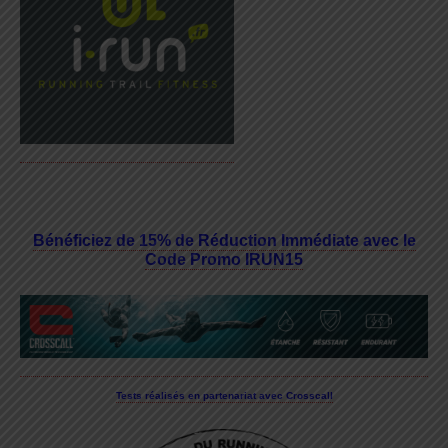
Bénéficiez de 15% de Réduction Immédiate avec le
Code Promo IRUN15
Tests réalisés en partenariat avec Crosscall