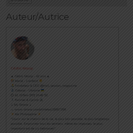
Auteur/Autrice
Cédric Masip
▲ Cédric Masip - 42 ans ▲
Marié - 1 enfant
Fondateur & CEO @trail_session_magazine
Odessa - Ukraine
⏱ 42.195km [RP] 2h46’52
Runner & Cyclist
⇣ My Strava ⇣
→ www.strava.com/athletes/18867396
Ma Philosophie
"Courir sur le chemin de la vie, le plus loin possible, le plus longtemps
possible. Emprunter tous les sentiers, même les impasses, le plus
important est de s’y (re)trouver".