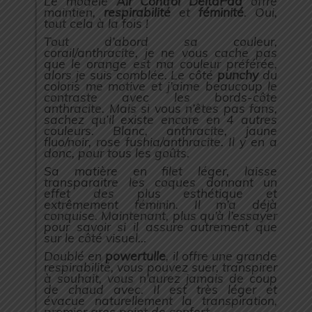
Le modèle
Air Control DeltaPad
offre
maintien,
respirabilité
et
féminité
.
Oui,
tout cela à la fois !
Tout d’abord sa couleur,
corail/anthracite, je ne vous cache pas
que le orange est ma couleur préférée,
alors je suis comblée. Le côté
punchy
du
coloris me motive et j’aime beaucoup le
contraste avec les bords-côte
anthracite. Mais si vous n’êtes pas fans,
sachez qu’il existe encore en 4 autres
couleurs. Blanc, anthracite, jaune
fluo/noir, rose fushia/anthracite. Il y en a
donc, pour tous les goûts.
Sa matière en filet léger, laisse
transparaitre les coques donnant un
effet des plus esthétique et
extrêmement féminin. Il m’a déjà
conquise. Maintenant, plus qu’à l’essayer
pour savoir si il assure autrement que
sur le côté visuel…
Doublé en
powertulle
, il offre une grande
respirabilité, vous pouvez suer, transpirer
à souhait, vous n’aurez jamais de coup
de chaud avec. Il est très léger et
évacue naturellement la transpiration,
premier gros point de confort.