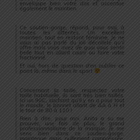
enveloppe bien votre dos et accentue
également le maintien.
Ce soutien-gorge, répond, pour moi, à
toutes les attentes. Un excellent
maintien, tout en restant féminine. Je ne
vous ai pas parlé du joli décolleté qu’il
offre mais vous avez de quoi vous sentir
belle tout en allant courir ou faire votre
fractionné.
Et oui, hors de question d’en oublier ce
point là, même dans le sport
Concernant la taille, respectez votre
taille habituelle, ils sont très bien taillés.
Ici un 90C, sachant qu’il y en a pour tout
le monde, le bonnet allant de AA à H et
le tour de 80 à 110 !
Rien à dire, pour moi, Anita a su me
prouver, une fois de plus, le grand
professionnalisme de la marque. Je me
sens bien dans ce soutien-gorge,
maintenue mais nullement compressée,