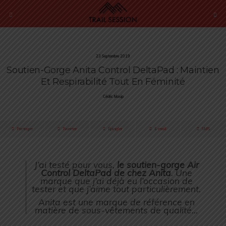
23 Septembre 2019
Soutien-Gorge Anita Control DeltaPad : Maintien
Et Respirabilité Tout En Féminité
Cédric Masip
Partager
Tweeter
Épingler
E-mail
SMS
J’ai testé pour vous,
le soutien-gorge Air
Control DeltaPad de chez Anita
. Une
marque que j’ai déjà eu l’occasion de
tester et que j’aime tout particulièrement.
Anita est une marque de référence en
matière de sous-vêtements de qualité…