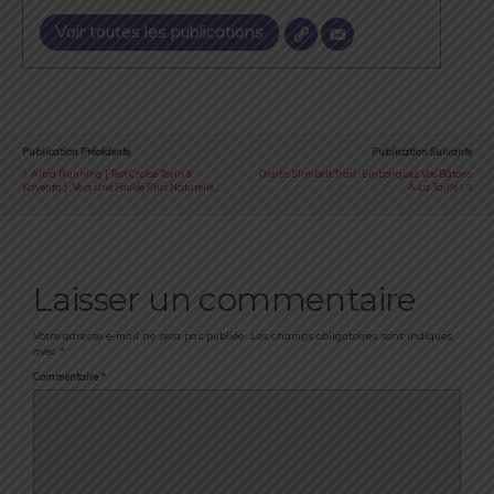
Voir toutes les publications
Publication Précédente
Publication Suivante
Altra Running [ Test Croisé Torin &
Oxsitis Slimbelt Trail : Embarquez Vos Bâtons
Kayenta ] : Vers Une Foulée Plus Naturelle...
À La Taille !
Laisser un commentaire
Votre adresse e-mail ne sera pas publiée.
Les champs obligatoires sont indiqués
avec
*
Commentaire
*