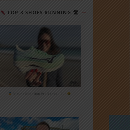
TOP 3 SHOES RUNNING 🛣
Mizuno Rebellion Pro 3 chez i-Run