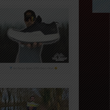
Arc'teryx Sylan GTX chez i-Run