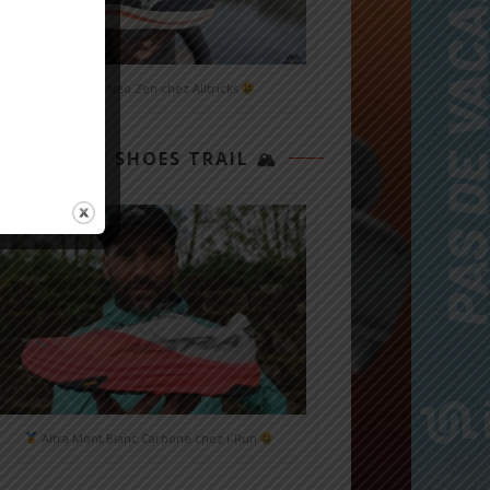
Mizuno Neo Zen chez Alltricks
TOP 3 SHOES TRAIL 🏔
Altra Mont Blanc Carbone chez i-Run