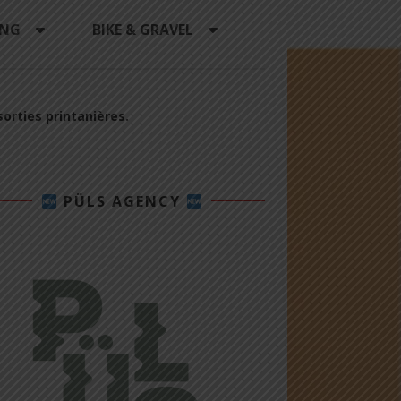
ING
BIKE & GRAVEL
sorties printanières.
PÜLS AGENCY