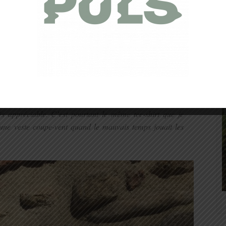
Balance
, pour en avoir déjà plusieurs et j’apprécie été
peau, qui laisse une parfaite liberté de mouvements et une
montée, le tee-shirt est mouillé mais seulement sur la
ts de frottement de mon sac de
trail
. Il fait 26 degrés, et la
rès appréciable. C’est pourtant le même tee-shirt que je
une veste coupe-vent quand le mauvais temps jouait les