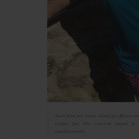
Aussi frais par temps chaud qu’efficace s
n’aime pas être couverte quand je c
supplémentaire.