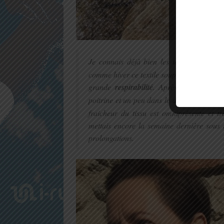
Je connais déjà bien les tee-shirts
New 
comme hiver ce textile souple, doux sur la 
grande
respirabilité
. Après 2 heures de 
poitrine et un peu dans le dos aux endroi
fraicheur du tissu est omniprésente et t
mettais encore la semaine dernière sous 
prolongations.