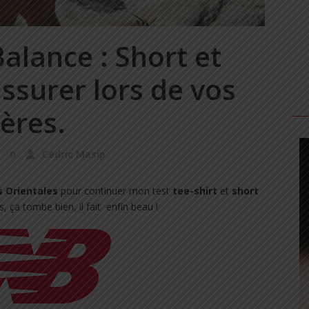
alance : Short et
assurer lors de vos
ières.
0
Cédric Masip
s Orientales
pour continuer mon test
tee-shirt
et
short
s, ça tombe bien, il fait
enfin beau !