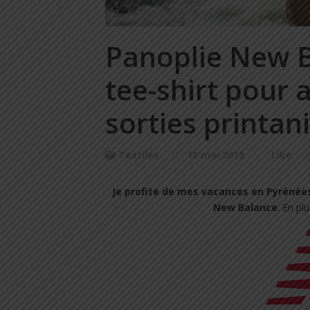
Panoplie New B
tee-shirt pour 
sorties printan
Textiles
18 mai 2018
Like
Je profite de mes vacances en Pyrénée
New Balance
. En plu