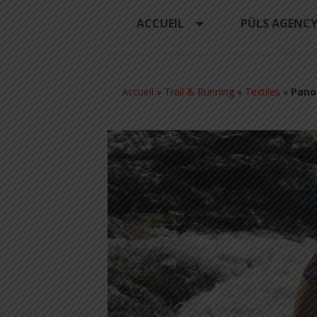
ACCUEIL
PÜLS AGENC
Accueil
»
Trail & Running
»
Textiles
»
Panop