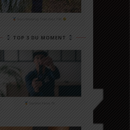
Asics MetaFuji Trail chez T4R
TOP 3 DU MOMENT
Garmin Fénix 7X