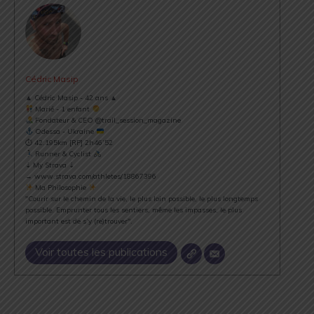
Cédric Masip
▲ Cédric Masip - 42 ans ▲
Marié - 1 enfant
Fondateur & CEO @trail_session_magazine
Odessa - Ukraine
⏱ 42.195km [RP] 2h46’52
Runner & Cyclist
⇣ My Strava ⇣
→ www.strava.com/athletes/18867396
Ma Philosophie
"Courir sur le chemin de la vie, le plus loin possible, le plus longtemps
possible. Emprunter tous les sentiers, même les impasses, le plus
important est de s’y (re)trouver".
Voir toutes les publications