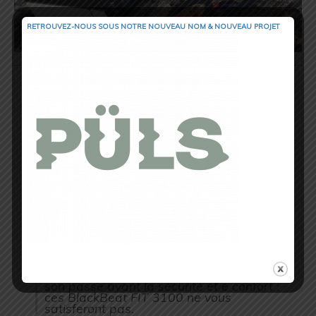
RETROUVEZ-NOUS SOUS NOTRE NOUVEAU NOM & NOUVEAU PROJET
Ce modèle est idéal pour ceux qui
s’entraînent Outdoor, parce que grâce
aux embouts Always Aware qui ne se
placent pas à l’intérieur des canaux
(comme dans certains modèles de
marques concurrentes), mais à l’entrée :
cela vous permet d’entendre le bruit
autour de vous et d’être plus vigilant
Je cours parfois en ville, qui plus est
avec la poussette et mon fils Léo (qui
aura bientôt un an), et il est pour moi
très important de rester connecté à la
réalité, et donc aux bruits extérieurs.
Pour ceux qui chercheraient à rentrer
dans leur bulle et s’isoler du monde
entier pendant leurs sessions et
entraînements, ou pour qui la qualité de
son passe avant la sécurité et e confort :
ces BlackBeat FIT 3100 ne vous
satisferont pas.