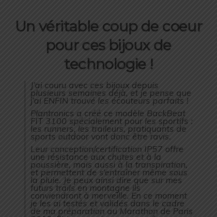
Un véritable coup de coeur
pour ces bijoux de
technologie !
J’ai couru avec ces bijoux depuis
plusieurs semaines déjà, et je pense que
j’ai ENFIN trouvé les écouteurs parfaits !
Plantronics a créé ce modèle BackBeat
FIT 3100 spécialement pour les sportifs :
les runners, les traileurs, pratiquants de
sports outdoor vont donc être ravis.
Leur conception/certification IP57 offre
une résistance aux chutes et à la
poussière, mais aussi à la transpiration,
et permettent de s’entraîner même sous
la pluie. Je peux ainsi dire que sur mes
futurs trails en montagne ils
conviendront à merveille. En ce moment
je les ai testés et validés dans le cadre
de ma préparation au Marathon de Paris