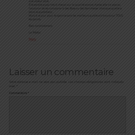
une valeur sûre.
Elle est elle aussi très à cheval sur la qualité sonore. Après, elle n’a pas eu
l’occasion de les comparer à des Bose ou des Sennheiser (marque qu’elle a
dans le quotidien)…
Mais à ce jour pour le sport ce sont les meilleurs qu’elle ait trouvé sur TOUS
les points.
Bien cordialement,
La Rédac’
Reply
Laisser un commentaire
Votre adresse e-mail ne sera pas publiée.
Les champs obligatoires sont indiqués
avec
*
Commentaire
*