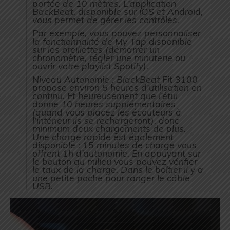
portée de 10 mètres. L’application
BackBeat, disponible sur iOS et Android,
vous permet de gérer les contrôles.
Par exemple, vous pouvez personnaliser
la fonctionnalité de My Tap disponible
sur les oreillettes (démarrer un
chronomètre, régler une minuterie ou
ouvrir votre playlist Spotify).
Niveau Autonomie : BlackBeat Fit 3100
propose environ 5 heures d’utilisation en
continu. Et heureusement que l’étui
donne 10 heures supplémentaires
(quand vous placez les écouteurs à
l’intérieur ils se rechargeront), donc
minimum deux chargements de plus.
Une charge rapide est également
disponible : 15 minutes de charge vous
offrent 1h d’autonomie. En appuyant sur
le bouton au milieu vous pouvez vérifier
le taux de la charge. Dans le boîtier il y a
une petite poche pour ranger le câble
USB.