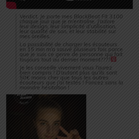
Verdict. Je porte mes BlackBeat Fit 3100
chaque jour que je m’entraîne. J’adore
leur design, leur simplicité d’utilisation,
leur qualité de son, et leur stabilité sur
mes oreilles.
La possibilité de charger les écouteurs
en 15 min m’a sauvé plusieurs fois parce
que je suis ce genre de personne qui fait
toujours tout au dernier moment????‍
Je les conseille vivement vous l’aurez
bien compris ! D’autant plus qu’ils sont
50€ moins cher que tous les autres
écouteurs que j’ai testés ! Foncez sans la
moindre hésitation !