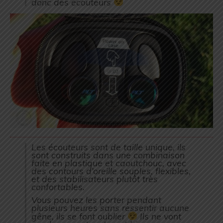
donc des écouteurs
Les écouteurs sont de taille unique, ils
sont construits dans une combinaison
faite en plastique et caoutchouc, avec
des contours d’oreille souples, flexibles,
et des stabilisateurs plutôt très
confortables.
Vous pouvez les porter pendant
plusieurs heures sans ressentir aucune
gêne, ils se font oublier
Ils ne vont