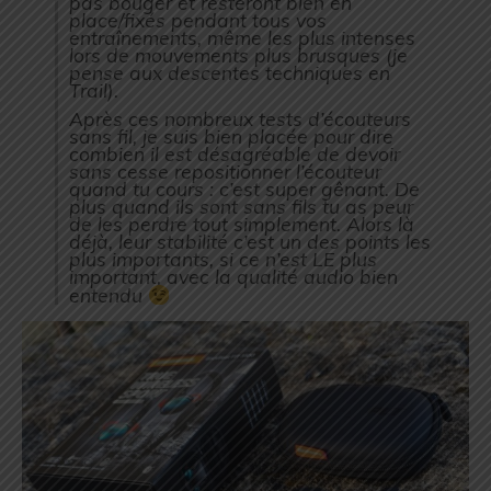
pas bouger et resteront bien en
place/fixés pendant tous vos
entraînements, même les plus intenses
lors de mouvements plus brusques (je
pense aux descentes techniques en
Trail).
Après ces nombreux tests d’écouteurs
sans fil, je suis bien placée pour dire
combien il est désagréable de devoir
sans cesse repositionner l’écouteur
quand tu cours : c’est super gênant. De
plus quand ils sont sans fils tu as peur
de les perdre tout simplement. Alors là
déjà, leur stabilité c’est un des points les
plus importants, si ce n’est LE plus
important, avec la qualité audio bien
entendu