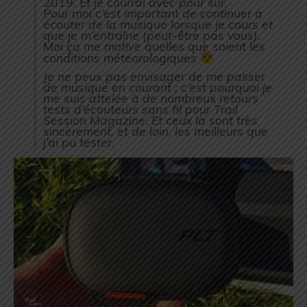
2019. Et je courrai avec pour sûr.
Pour moi c’est important de continuer a
écouter de la musique lorsque je cours et
que je m’entraîne (peut-être pas vous).
Moi ça me motive quelles que soient les
conditions météorologiques
Je ne peux pas envisager de me passer
de musique en courant ; c’est pourquoi je
me suis attelée à de nombreux retours
tests d’écouteurs sans fil pour Trail
Session Magazine. Et ceux là sont très
sincèrement, et de loin, les meilleurs que
j’ai pu tester.