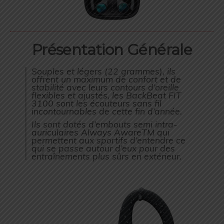
Présentation Générale
Souples et légers (22 grammes), ils
offrent un maximum de confort et de
stabilité avec leurs contours d’oreille
flexibles et ajustés, les BackBeat FIT
3100 sont les écouteurs sans fil
incontournables de cette fin d’année.
Ils sont dotés d’embouts semi intra-
auriculaires Always AwareTM qui
permettent aux sportifs d’entendre ce
qui se passe autour d’eux pour des
entraînements plus sûrs en extérieur.