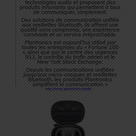
technologies audio et proposent des
produits innovants qui permettent à tous
de communiquer, simplement.
Des solutions de communication unifiée
aux oreillettes Bluetooth, ils offrent une
qualité sans compromis, une expérience
conviviale et un service irréprochable.
Plantronics est aujourd’hui utilisé par
toutes les entreprises du « Fortune 100
», ainsi que par le centre des urgences
911, le contrôle du trafic aérien et le
New York Stock Exchange.
Depuis les communications unifiées
jusqu’aux micro-casques et oreillettes
Bluetooth, les produits Plantronics
simplifient la communication. »
http://www.plantronics.com/fr/