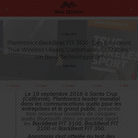
17 Mars 2019
Plantronics BackBeat FIT 3100 : Des Écouteurs
True Wireless Légers, Confortables Et Stables !
Un Bijou Technologique !
Cédric Masip
Partager
Tweeter
Épingler
E-mail
SMS
Le 19 septembre 2018 à Santa Cruz
(Californie)
,
Plantronics leader mondial
dans les communications audio pour les
entreprises et le grand public
, présente
trois nouveaux modèles de casques
audio Bluetooth dans sa gamme sport :
les
BackBeat FIT 3100
,
BackBeat FIT
2100
et
BackBeat FIT 350
.
Anastasia s’est attelée au test des