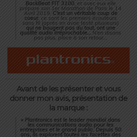
BackBeat FIT 3100
, et avec eux elle
prépare son 1er Marathon de Paris le 14
Avril 2019.
C’est un véritable coup de
coeur
, ce sont les premiers écouteurs
sans fil (après en avoir testé plusieurs)
qui ne bougent pas du tout, ont une
qualité audio irréprochable…
N’en disons
pas plus, place à son retour…
Avant de les présenter et vous
donner mon avis, présentation de
la marque :
« Plantronics est le leader mondial dans
les communications audio pour les
entreprises et le grand public. Depuis 50
ans, ils explorent toutes les facettes des