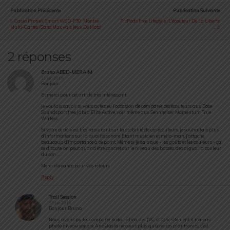
Publication Précédente
Publication Suivante
Casio Protrek Smart WSD-F30 : Montre
TicPods Free Lifestyle : L'écouteur De La Liberté
Multi-Cartes (sans Mauvais Jeux De Mots)
...
2 réponses
Bruno ABED-MERAIM
11 juin 2019
Bonjour
Et merci pour cet article très intéressant.
Je voulais savoir si vous aviez eu l’occasion de comparer ces écouteurs aux Bose
Soundsport free, Jabra Elite Active, voir même aux Sennheiser Momentum True
Wirless.
Si votre article est très rassurant sur la stabilité de ces écouteurs, je souhaitais plus
d’informations sur la qualité sonore. Etant musicien et mélo-man, j’attache
beaucoup d’importance à ce point. Même si je sais que « les goûts et les couleurs » ça
se discute, on peut quand être concret sur le niveau des basses, des aigus , la couleur
du son …
Merci d’avance pour vos retours
Reply
Trail Session
12 juin 2019
Bonjour Bruno,
Nous avons pu les comparer à des Jabra, des JVC, et concrètement il n’a pas
photo niveau sonore. Anastasia ne court plus qu’avec ces plantronics, c’est