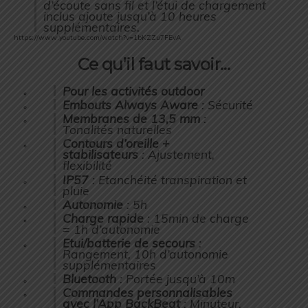
d’écoute sans fil et l’étui de chargement
inclus ajoute jusqu’à 10 heures
supplémentaires.
https://www.youtube.com/watch?v=1bKZZu7FEvA
Ce qu’il faut savoir…
Pour les activités outdoor
Embouts Always Aware
: Sécurité
Membranes de 13,5 mm
:
Tonalités naturelles
Contours d’oreille +
stabilisateurs
: Ajustement,
flexibilité
IP57
: Etanchéité transpiration et
pluie
Autonomie
: 5h
Charge rapide
: 15min de charge
= 1h d’autonomie
Etui/batterie de secours
:
Rangement, 10h d’autonomie
supplémentaires
Bluetooth
: Portée jusqu’à 10m
Commandes personnalisables
avec l’App BackBeat
: Minuteur,