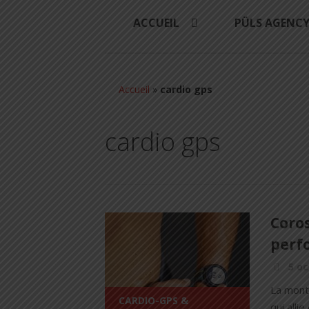
ACCUEIL
PÜLS AGENC
Accueil
»
cardio gps
cardio gps
Coros
perf
5 oc
La mont
CARDIO-GPS &
qui alli