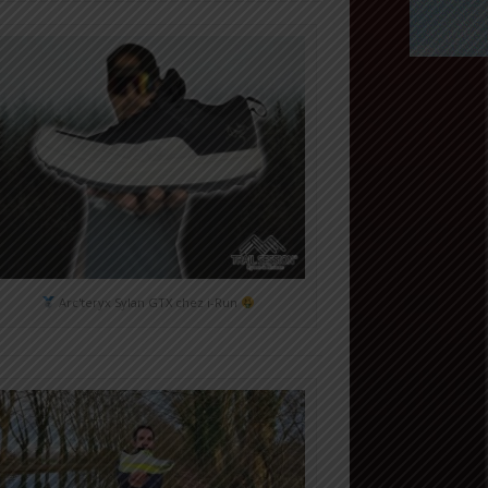
Arc'teryx Sylan GTX chez i-Run