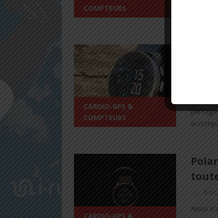
Garmin F
COMPTEURS
dire au 
Suunt
Perf
14 j
Salut le
CARDIO-GPS &
partage
COMPTEURS
accompag
Polar
tout
6 oc
Nous n'a
CARDIO-GPS &