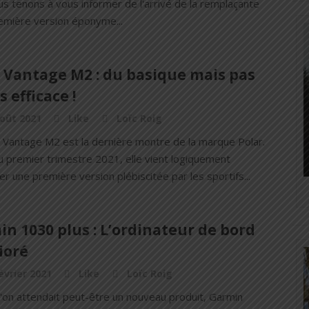
s tenons à vous informer de l'arrivé de la remplaçante
remière version éponyme...
r Vantage M2 : du basique mais pas
 efficace !
oût 2021
Like
Loïc Roig
r Vantage M2 est la dernière montre de la marque Polar.
u premier trimestre 2021, elle vient logiquement
r une première version plébiscitée par les sportifs...
n 1030 plus : L’ordinateur de bord
ioré
évrier 2021
Like
Loïc Roig
u'on attendait peut-être un nouveau produit, Garmin