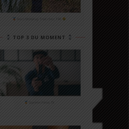
Asics MetaFuji Trail chez T4R
TOP 3 DU MOMENT
Garmin Fénix 7X