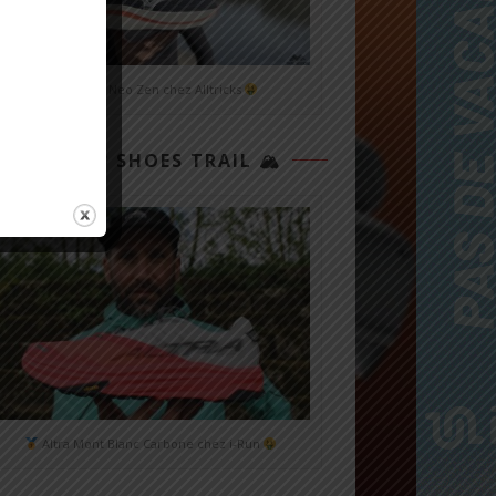
Mizuno Neo Zen chez Alltricks
TOP 3 SHOES TRAIL 🏔
Altra Mont Blanc Carbone chez i-Run