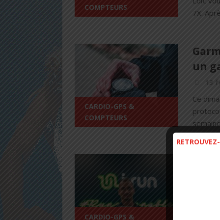
Loïc vo
COMPTEURS
7X. Apr
Garmi
un g
13 f
Ce dima
CARDIO-GPS &
protocol
COMPTEURS
semaine
RETROUVEZ-
PREVI
test
18 j
Aujourd'
CARDIO-GPS &