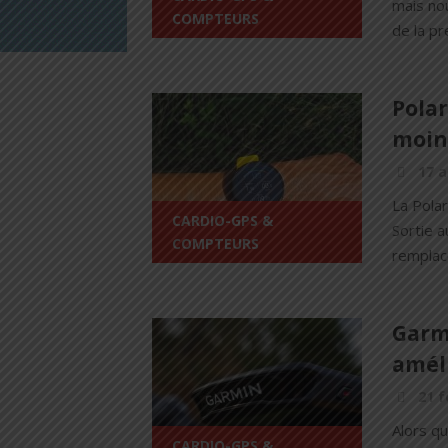
mais nou
COMPTEURS
de la p
Pola
moins
17 a
La Pola
CARDIO-GPS &
Sortie a
COMPTEURS
remplace
Garmi
amél
21 f
Alors q
CARDIO-GPS &