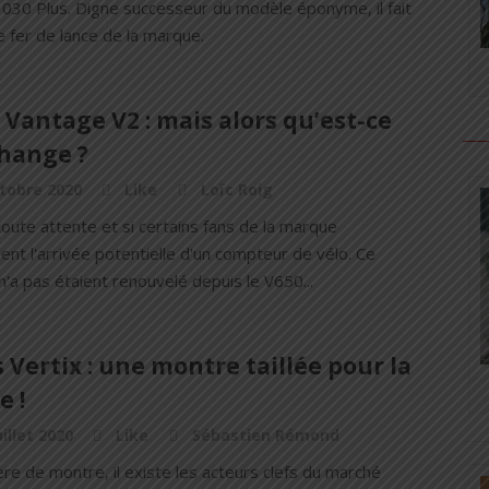
1030 Plus. Digne successeur du modèle éponyme, il fait
e fer de lance de la marque.
 Vantage V2 : mais alors qu’est-ce
change ?
tobre 2020
Like
Loïc Roig
oute attente et si certains fans de la marque
ent l'arrivée potentielle d'un compteur de vélo. Ce
n'a pas étaient renouvelé depuis le V650...
 Vertix : une montre taillée pour la
e !
uillet 2020
Like
Sébastien Rémond
re de montre, il existe les acteurs clefs du marché