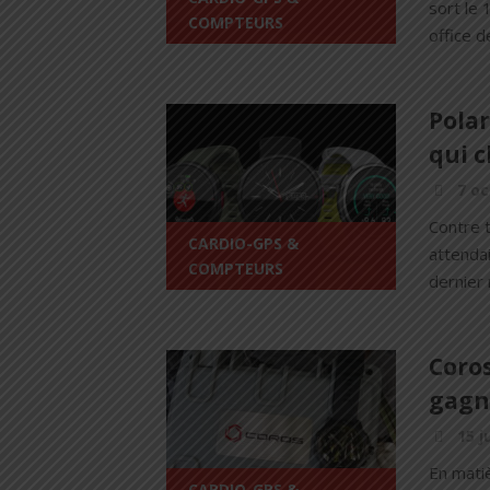
sort le 
COMPTEURS
office d
Polar
qui 
7 oc
Contre t
CARDIO-GPS &
attendai
COMPTEURS
dernier 
Coros
gagn
15 j
En matiè
CARDIO-GPS &