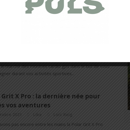
énix 7X. Dans cet article nous n'allons pas tout vous
sujet de cette nouveauté, mais nous allons...
o 9 Peak : Finesse, Robustesse et
ormance(s) au quotidien
anvier 2022
Like
Romain Sempey
s copains. À ce jour, une multitude de marques se
 le marché des montres cardio gps dans le but de vous
ner durant vos activités sportives...
 Grit X Pro : la dernière née pour
es vos aventures
tobre 2021
Like
Loïc Roig
vons pas encore entre les mains la Polar Grit X Pro