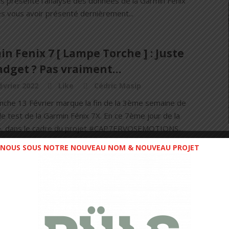
us présente l'analyse des données de la Garmin Fénix
ès vous avoir présenté dernièrement...
n Fenix 7 [ Lampe Torche ] : Juste
adget ? Pas vraiment…
évrier 2022
Like
Cédric Masip
nche 13 Février marque la fin de la 3ème semaine de
e test de la Garmin Fénix 7X. En ce 7ème jour de la
, dans le cadre du projet #CAP7ERVOSEMOTIONS...
NOUS SOUS NOTRE NOUVEAU NOM & NOUVEAU PROJET
EW – Garmin Fénix 7X : protocole
 enclenché…
anvier 2022
Like
Cédric Masip
hui sonne le lancement d'un produit très attendu : la