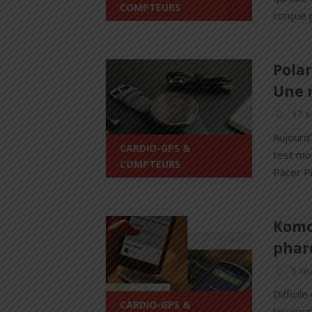
COMPTEURS
conçue p
Polar
Une 
17 
Aujourd'
CARDIO-GPS &
test mo
COMPTEURS
Pacer Pr
Komoo
phar
5 ma
Difficil
CARDIO-GPS &
les spo