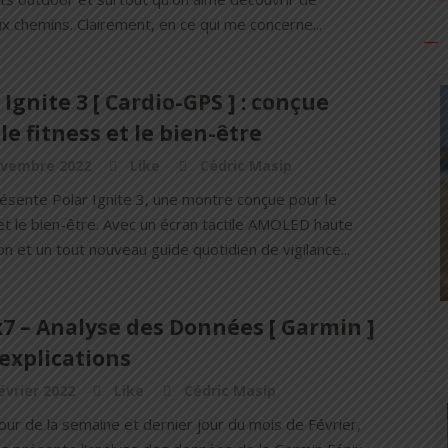
 chemins. Clairement, en ce qui me concerne...
 Ignite 3 [ Cardio-GPS ] : conçue
le fitness et le bien-être
ovembre 2022
Like
Cédric Masip
résente Polar Ignite 3, une montre conçue pour le
et le bien-être. Avec un écran tactile AMOLED haute
on et un tout nouveau guide quotidien de vigilance...
7 – Analyse des Données [ Garmin ]
 explications
évrier 2022
Like
Cédric Masip
our de la semaine et dernier jour du mois de Février,