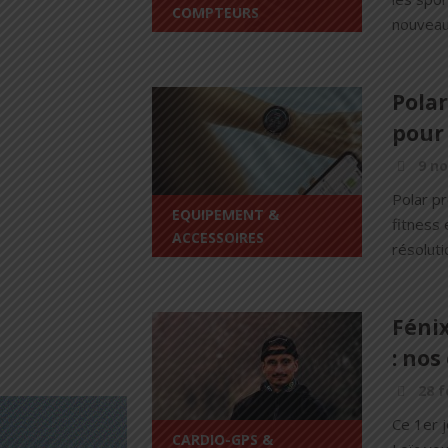
COMPTEURS
nouveaux
Polar
pour 
9 n
Polar p
EQUIPEMENT &
fitness 
ACCESSOIRES
résoluti
Fénix
: nos
28 f
Ce 1er j
CARDIO-GPS &