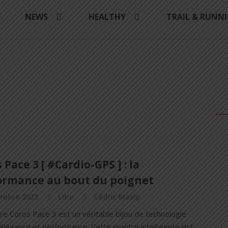
Y
NEWS
HEALTHY
TRAIL & RUNN
 Pace 3 [ #Cardio-GPS ] : la
ormance au bout du poignet
tobre 2023
Like
Cédric Masip
re Coros Pace 3 est un véritable bijou de technologie
e élégance et performance. Cette montre intelligente est