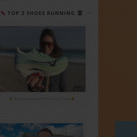
TOP 3 SHOES RUNNING 🛣
Mizuno Rebellion Pro 3 chez i-Run