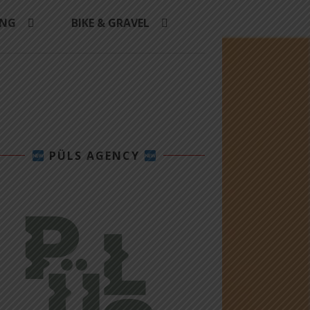
ING
BIKE & GRAVEL
PÜLS AGENCY