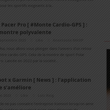
our les sportifs exigeants à la...
 Pacer Pro [ #Monte Cardio-GPS ] :
montre polyvalente
septembre 2023
Like
Anastasiia MASIP
hui, nous allons vous plonger dans l'univers d'un retour
ntre cardio-GPS. Celui de la montre de sport Polar
o. Lancée en 2022 par la société...
t x Garmin [ News ] : l’application
e s’améliore
i 2023
Like
Loïc Roig
e de ne pas connaitre l'entreprise Komoot lorsqu'on aime
rts outdoor et surtout qu'on aime découvrir de