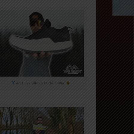
Arc'teryx Sylan GTX chez i-Run