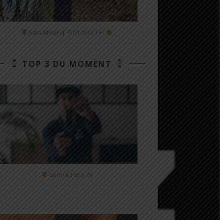
Asics MetaFuji Trail chez T4R
TOP 3 DU MOMENT
Garmin Fénix 7X