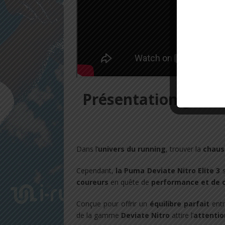
Présentation génér
Dans l’
univers du running
, trouver la
chaus
Cependant,
la Puma Deviate Nitro Elite 3
s
coureurs
en quête de
performance et de 
Conçue pour offrir un
équilibre parfait
ent
de la gamme
Deviate Nitro
attire l’
attentio