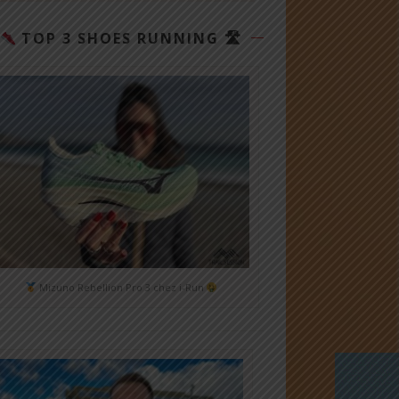
TOP 3 SHOES RUNNING 🛣
Mizuno Rebellion Pro 3 chez i-Run