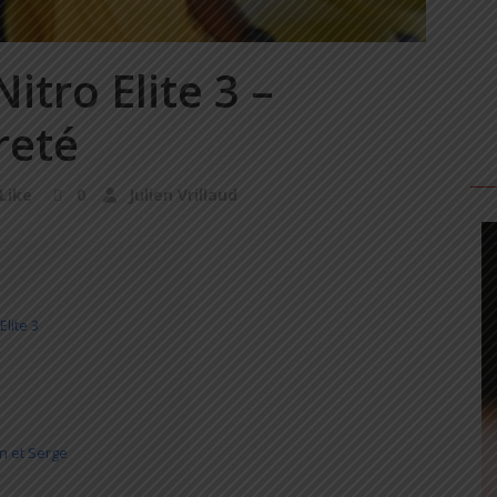
tro Elite 3 –
reté
Like
0
Julien Vrillaud
lite 3
en et Serge