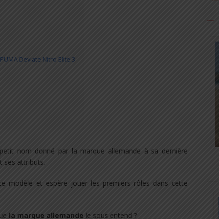
 PUMA Deviate Nitro Elite 3
t petit nom donné par la marque allemande à sa dernière
t ses attributs.
c ce modèle et espère jouer les premiers rôles dans cette
que
la marque allemande
le sous entend ?