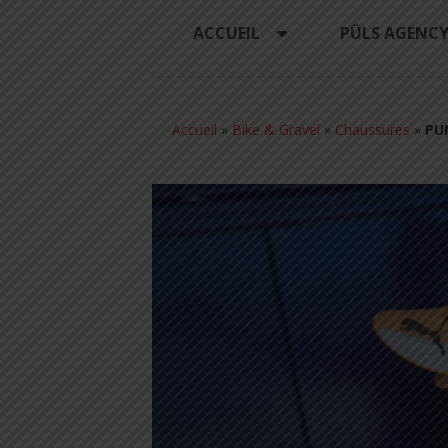
ACCUEIL
PÜLS AGENC
Accueil
»
Bike & Gravel
»
Chaussures
»
PUM