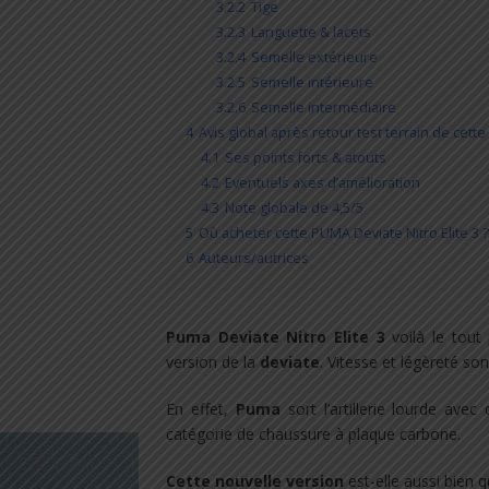
3.2.2
Tige
3.2.3
Languette & lacets
3.2.4
Semelle extérieure
3.2.5
Semelle intérieure
3.2.6
Semelle intermédiaire
4
Avis global après retour test terrain de cette
4.1
Ses points forts & atouts
4.2
Eventuels axes d’amélioration
4.3
Note globale de 4,5/5
5
Où acheter cette PUMA Deviate Nitro Elite 3 ?
6
Auteurs/autrices
Puma Deviate Nitro Elite 3
voilà le tou
version de la
deviate
. Vitesse et légèreté son
En effet,
Puma
sort l’artillerie lourde ave
catégorie de chaussure à plaque carbone.
Cette nouvelle version
est-elle aussi bien 