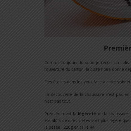
Premièr
Comme toujours, lorsque je reçois un colis 
l’ouverture du carton, la boite noire donne déj
Des étoiles dans les yeux face à cette sobriét
La découverte de la chaussure n’est pas en 
n’est pas tout.
Premièrement la
légèreté
de la chaussure s
été alors de dire : « elles sont plus légère qu
la pesée : 226g en taille 44.