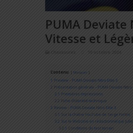
PUMA Deviate Ni
Vitesse et Légè
Chaussures
10 octobre 2024
Contenu
Masquer
1
Preview – PUMA Deviate Nitro Elite 3
2
Présentation générale – PUMA Deviate Nitro E
2.1
Premières impressions
2.2
Fiche d’identité technique
3
Review – PUMA Deviate Nitro Elite 3
3.1
Sur la chaîne YouTube de Serge Fortini
3.2
Sur le Webzine en rédactionnel par Juli
3.2.1
Conditions du test terrain