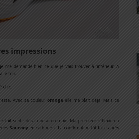
es impressions
je me demande bien ce que je vais trouver à l’intérieur. A
à le ton.
é chic.
reste. Avec sa couleur
orange
elle me plait déjà. Mais ce
e fait sentir dés la prise en main. Ma première réflexion a
e mes
Saucony
en carbone ». La confirmation fût faite après