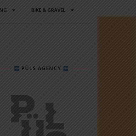
ING
BIKE & GRAVEL
PÜLS AGENCY