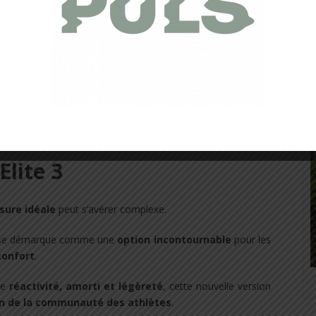
ale – PUMA Deviate Nitro
Elite 3
sure idéale
peut s’avérer complexe.
e démarque comme une
option incontournable
pour les
confort
.
re
réactivité, amorti et légèreté
, cette nouvelle version
n de la communauté des athlètes
.