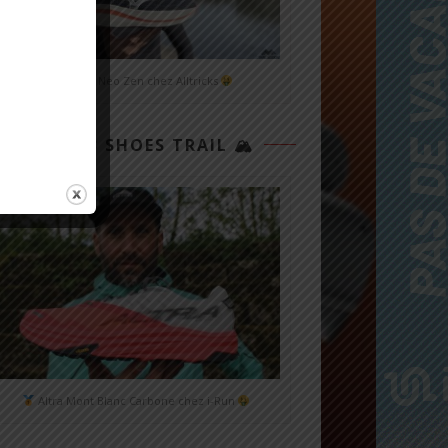
Mizuno Neo Zen chez Alltricks
TOP 3 SHOES TRAIL 🏔
Altra Mont Blanc Carbone chez i-Run