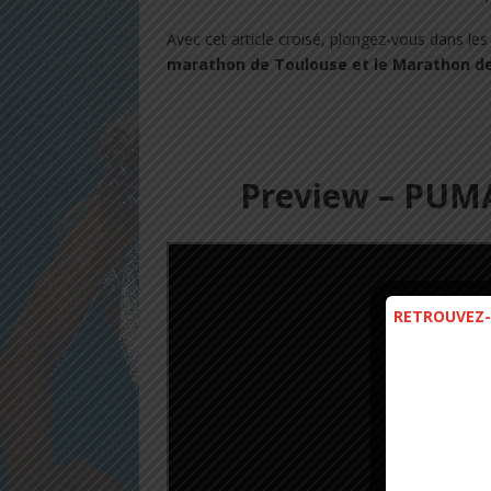
Avec cet article croisé, plongez-vous dans les
marathon de Toulouse et le Marathon de 
Preview – PUMA 
RETROUVEZ-