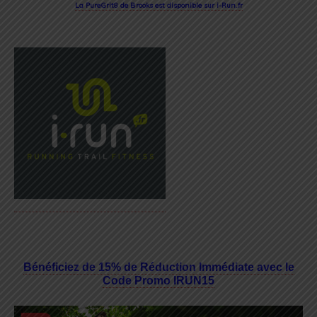
La PureGrit8 de Brooks est disponible sur i-Run.fr
Bénéficiez de 15% de Réduction Immédiate avec le
Code Promo IRUN15