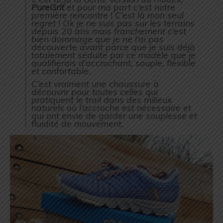
PureGrit
et pour ma part c’est notre
première rencontre ! C’est là mon seul
regret ! Ok je ne suis pas sur les terrains
depuis 20 ans mais franchement c’est
bien dommage que je ne l’ai pas
découverte avant parce que je suis déjà
totalement séduite par ce modèle que je
qualifierais d’accrochant, souple, flexible
et confortable.
C’est vraiment une chaussure à
découvrir pour toutes celles qui
pratiquent le trail dans des milieux
naturels où l’accroche est nécessaire et
qui ont envie de garder une souplesse et
fluidité de mouvement.