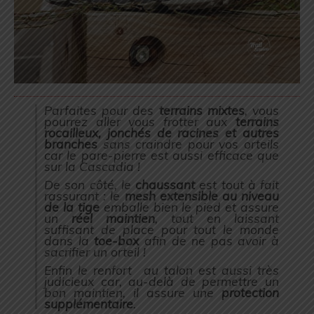
Parfaites pour des
terrains mixtes
, vous
pourrez aller vous frotter aux
terrains
rocailleux, jonchés de racines et autres
branches
sans craindre pour vos orteils
car le pare-pierre est aussi efficace que
sur la Cascadia !
De son côté, le
chaussant
est tout à fait
rassurant : le
mesh extensible au niveau
de la tige
emballe bien le pied et assure
un
réel maintien
, tout en laissant
suffisant de place pour tout le monde
dans la
toe-box
afin de ne pas avoir à
sacrifier un orteil !
Enfin le renfort au talon est aussi très
judicieux car, au-delà de permettre un
bon maintien, il assure une
protection
supplémentaire
.