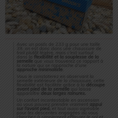
Avec un poids de 233 g pour une taille
39, on est donc dans une chaussure de
trail plutôt légère, mais c’est surtout
dans la
flexibilité et la souplesse de la
semelle
que vous trouverez ce rapport à
la nature qui se rapproche d’une
approche minimaliste
.
Vous le constaterez en observant la
semelle extérieure de la chaussure, cette
flexibilité est facilitée grâce à la
découpe
avant pied de la semelle
qui laisse
apparaître
deux larges rainures.
Un confort incontestable en ascension
où vous pouvez prendre vraiment
appui
sur l’avant pied,
et tout aussi agréable
pour les descentes engagées où vous
cherchez à simplement effleurer le sol et