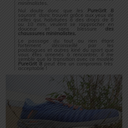
minimalistes.
Nul doute donc que les
PureGrit 8
sauront donc trouver grâce aux yeux de
celles qui, habituées à des drops de 8
ou 10 mm, veulent se rapprocher en
douceur et sans blessure
des
chaussures minimalistes.
Le passage du tout au rien étant
fortement déconseillé par les
podologues et autres kiné du sport que
vous êtes amenés à rencontrer, il me
semble que la transition avec ce modèle
PureGrit 8
peut être un compromis très
acceptable !