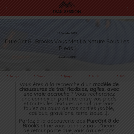
18 Décembre 2019
PureGrit 8 : Brooks Vous Met La Nature Sous Les
Pieds !
Anastasiia MASIP
Partager
Tweeter
Épingler
E-mail
SMS
Vous êtes à la recherche d’un
modèle de
chaussures de trail flexibles, agiles, avec
une vraie accroche
? Vous recherchez
une connexion parfaite entre vos pieds
et toutes les textures de sol que vous
foulez au cours de vos sorties (sable,
cailloux, gravillons, terre, boue…).
Partez à la découverte des
PureGrit 8 de
Brooks
et ne vous donnez pas d’heure
de retour parce que vous n’aurez pas