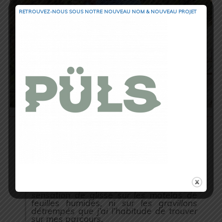
RETROUVEZ-NOUS SOUS NOTRE NOUVEAU NOM & NOUVEAU PROJET
Côté accroche,
parce que c’est tout de
même ce que l’on cherche en priorité
dans les modèles trail, vous pourrez y
aller les yeux fermés.
Les crampons placés à l’avant
assurent
une
très bonne traction
dans la pratique
sur sol humide,
l’adhérence est aussi
tout aussi remarquable
: pas de
sensation de glisse sur les matelas de
feuilles humides, ni sur les gravillons
détrempés que j’ai l’habitude de trouver
sur mes parcours.