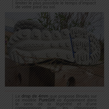
limiter le plus possible le temps d’impact
de votre pied au sol.
Le
drop de 4mm
que propose Brooks sur
ce modèle
PureGrit
va également dans
le sens de la légèreté et d’une
comparaison avec les chaussures