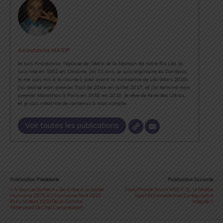
Anastasiia MASIP
Je suis Anastasiia, l'épouse de Cédric et la Maman de notre fils Léo. Je
suis née en 1992 en Ukraine, j'ai 31 ans, je suis originaire du Donbass.
Je me suis mis à la course à pied avant la naissance de Léo (Mars 2018).
J'ai réalisé mon premier Trail de 20km en Juillet 2017, et j'ai terminé mon
premier Marathon à Paris en 3h50 en 2019. Je rêve de faire des Ultras,
et je suis créatrice de contenus à mon compte.
Voir toutes les publications
Publication Précédente
Publication Suivante
A Vous Les Sorties Au Sec Grâce À La Jacket
Casio Protrek Smart WSD F-21 : Le Modèle
Hurricane 25/75, À L'Hurricane Pant 10/10
Sport Et Connecté Avec Cartographie
Et Au Mittens 10/10 De La Gamme
Intégrée
Waterproof De Chez Compressport