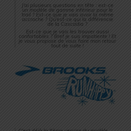
J’ai plusieurs questions en tête : est-ce
un modèle de gamme inférieur pour le
trail ? Est-ce que je vais avoir la même
accroche ? Qu’est-ce qui la différencie
de la Cascadia ?
Est-ce que je vais les trouver aussi
confortables ? Bref je suis impatiente ! Et
je vous propose de vous faire mon retour
tout de suite !
C’est déjà la 8ème version du modèle