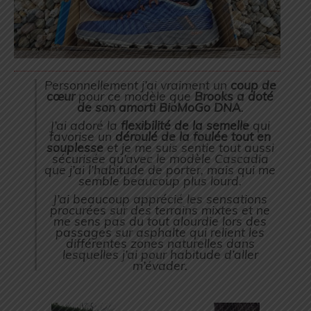
Personnellement j’ai vraiment un
coup de
cœur
pour ce modèle que
Brooks a doté
de son amorti BioMoGo DNA
.
J’ai adoré la
flexibilité de la semelle
qui
favorise un
déroulé de la foulée tout en
souplesse
et je me suis sentie tout aussi
sécurisée qu’avec le modèle Cascadia
que j’ai l’habitude de porter, mais qui me
semble beaucoup plus lourd.
J’ai beaucoup apprécié les sensations
procurées sur des terrains mixtes et ne
me sens pas du tout alourdie lors des
passages sur asphalte qui relient les
différentes zones naturelles dans
lesquelles j’ai pour habitude d’aller
m’évader.