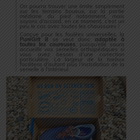
On pourra trouver une limite simplement
sur les terrains boueux, sur la partie
médiane du pied notamment, mais
soyons d’accord, en ce moment, c’est un
peu le cas avec toutes les chaussures !
Conçue pour les foulées universelles, la
PureGrit 8
se veut donc
adaptée à
toutes les coureuses
, puisqu’elle saura
accueillir vos semelles orthopédiques si
vous avez besoin d’une correction
particulière. La largeur de la toebox
facilitera d’autant plus l’installation de la
semelle à l’intérieur.