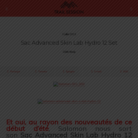
3 Juillet 2013
Sac Advanced Skin Lab Hydro 12 Set
Cédric Masip
Partager
Tweeter
Épingler
E-mail
SMS
.
Et oui, au rayon des nouveautés de ce
début d’été
, Salomon nous sort
son
Sac Advanced Skin Lab Hydro 12