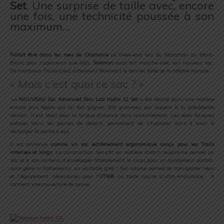
Set
. Une surprise de taille avec, encore
une fois, une technicité poussée à son
maximum…
.
Fallait être dans les rues de Chamonix
ce Week-end lors du Marathon du Mont-
Blanc pour s’apercevoir que déjà,
Salomon
avait fait mouche avec son nouveau sac.
De nombreux Trailers(ses) arboraient fièrement le dernier bébé de la célèbre marque.
« Mais c’est quoi ce sac ? »
.
Le
NOUVEAU Sac Advanced Skin Lab Hydro 12 Set
a été réalisé dans une matière
encore plus légère qui lui fait gagner 200 grammes par rapport à la précédente
version. Il est idéal pour la longue distance sans ravitaillement. Les deux flasques
prévues dans les poches de devant, permettent de s’hydrater sans à avoir à
recharger la poche à eau.
Il est annoncé
comme un sac extrêmement ergonomique conçu pour les Trails
intenses et longs
. La construction Sensifit en matière stretch respirante permet au
sac et à son contenu d’envelopper littéralement le corps pour un ajustement parfait,
sans gêne ni frottements: un véritable gilet ! Son volume permet de transporter l’eau
et l’équipement nécessaires pour l’
UTMB
ou toute course d’ultra-endurance. Il
contient une couverture de survie.
.