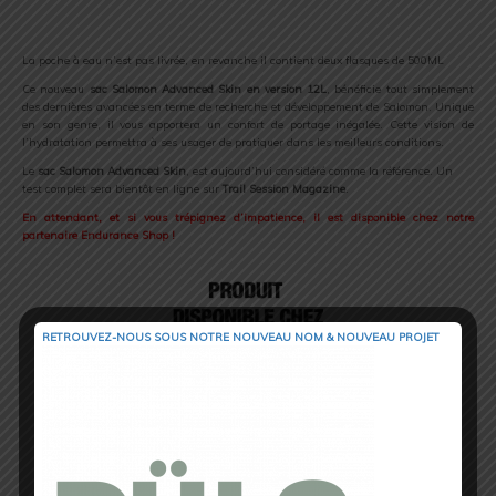
.
La poche à eau n’est pas livrée, en revanche il contient deux flasques de 500ML
Ce nouveau
sac Salomon Advanced Skin en version 12L
, bénéficie tout simplement
des dernières avancées en terme de recherche et développement de Salomon. Unique
en son genre, il vous apportera un confort de portage inégalée. Cette vision de
l’hydratation permettra à ses usager de pratiquer dans les meilleurs conditions.
Le
sac Salomon Advanced Skin
, est aujourd’hui considéré comme la référence. Un
test complet sera bientôt en ligne sur
Trail Session Magazine
.
En attendant, et si vous trépignez d’impatience, il est disponible chez notre
partenaire Endurance Shop !
RETROUVEZ-NOUS SOUS NOTRE NOUVEAU NOM & NOUVEAU PROJET
.