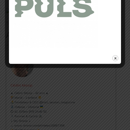
Trail Session Magazine, 2013.
Auteur/Autrice
Cédric Masip
▲ Cédric Masip - 42 ans ▲
Marié - 1 enfant
Fondateur & CEO @trail_session_magazine
Odessa - Ukraine
⏱ 42.195km [RP] 2h46’52
Runner & Cyclist
⇣ My Strava ⇣
→ www.strava.com/athletes/18867396