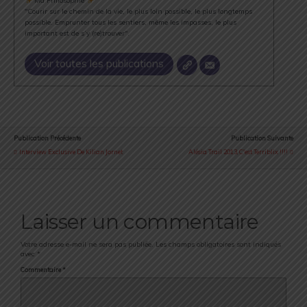
Ma Philosophie
"Courir sur le chemin de la vie, le plus loin possible, le plus longtemps
possible. Emprunter tous les sentiers, même les impasses, le plus
important est de s’y (re)trouver".
Voir toutes les publications
Publication Précédente
Publication Suivante
Interview Exclusive De Kilian Jornet
Alésia Trail 2013, C'est Terriblix !!!!
Laisser un commentaire
Votre adresse e-mail ne sera pas publiée.
Les champs obligatoires sont indiqués
avec
*
Commentaire
*