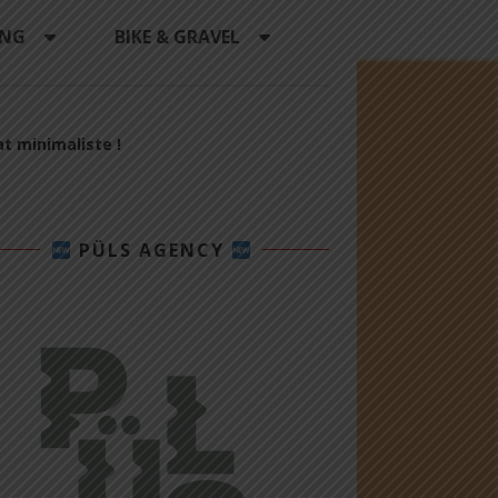
ING
BIKE & GRAVEL
at minimaliste !
PÜLS AGENCY