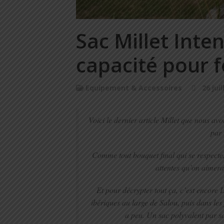
Sac Millet Inte
capacité pour f
Equipement & Accessoires
26 jui
Voici le dernier article Millet que nous av
par 
Comme tout bouquet final qui se respecte,
attentes qu’on aimerai
Et pour décrypter tout ça, c’est encore Lo
ibériques au large de Salou, puis dans les
a peu. Un sac polyvalent par sa 