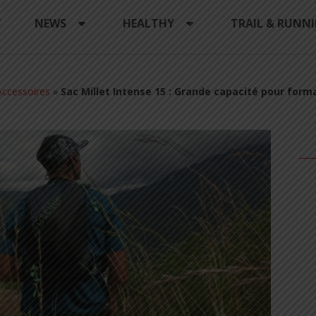
Y
NEWS
HEALTHY
TRAIL & RUNN
ccessoires
»
Sac Millet Intense 15 : Grande capacité pour form