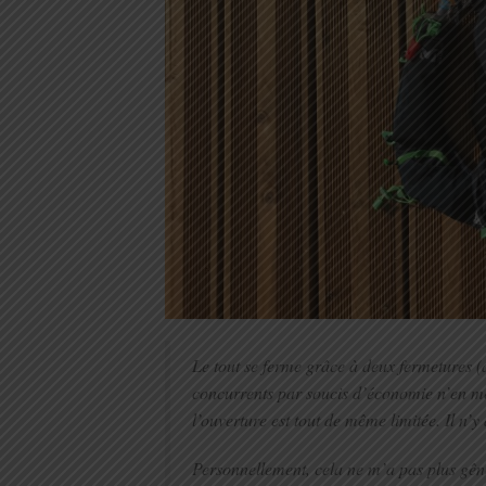
Le tout se ferme grâce à deux fermetures (d
concurrents par soucis d’économie n’en met
l’ouverture est tout de même limitée. Il n’
Personnellement, cela ne m’a pas plus gêné