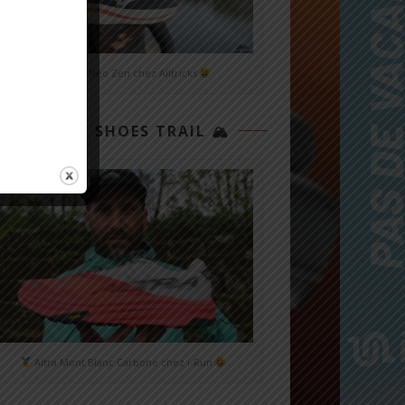
Mizuno Neo Zen chez Alltricks
TOP 3 SHOES TRAIL 🏔
Altra Mont Blanc Carbone chez i-Run