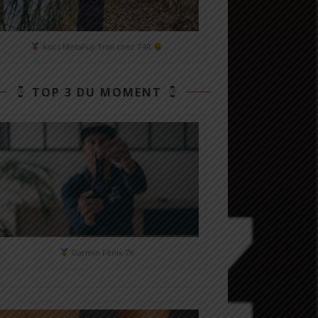
Asics MetaFuji Trail chez T4R
TOP 3 DU MOMENT
Garmin Fénix 7X