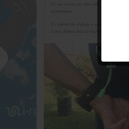
Ce sac est un sac type gilet. Il se porte hau
et pratiques.
Ce sytème de réglage « speed fit » est brev
à mes débuts dans le trail. C’était une ma