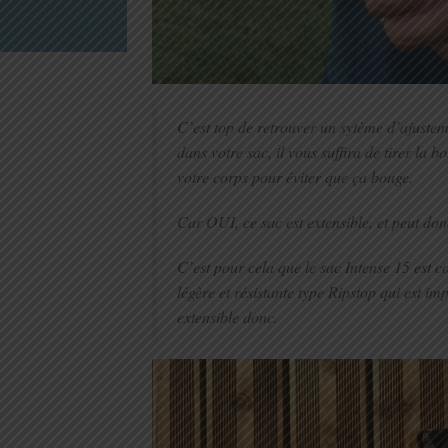
C’est top de retrouver un sytème d’ajustem
dans votre sac, il vous suffira de tirer la 
votre corps pour éviter que ça bouge.
Car OUI, ce sac est extensible, et peut do
C’est pour cela que le sac Intense 15 est
légère et résistante type Ripstop qui est i
extensible donc.