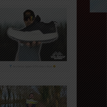
Arc'teryx Sylan GTX chez i-Run