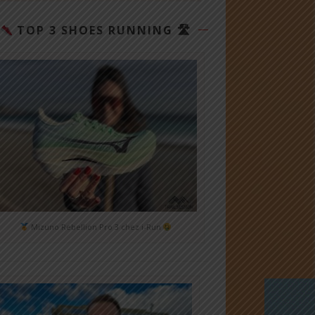
TOP 3 SHOES RUNNING 🛣
Mizuno Rebellion Pro 3 chez i-Run