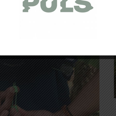
t et bénéficie d’options de réglages et d’ajustements faciles
eté par Millet et reprend un peu un ancien sac que j’avais
rque bleue blanc rouge, à savoir Lafuma.