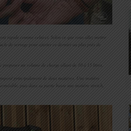
ent rapide comme celui-ci. Selon ce que vous allez mettre
boucle de serrage pour ajuster ce dernier au plus près de
nc proposer un volume de charge allant de 10 à 15 litres.
 composé principalement de deux matières. Une matière
mperméable, puis dans sa partie basse une matière stretch,