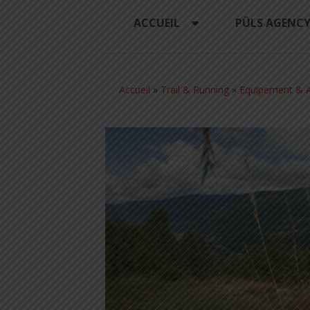
ACCUEIL
PÜLS AGENC
Accueil
»
Trail & Running
»
Equipement & A