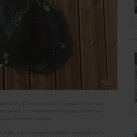
oucle zip). C’est important de le signaler car certains
te qu’une, et c’est bien moins pratique. À noter que
y a pas d’ouverture complète.
, même si pour attraper les affaires au fond du sac ce