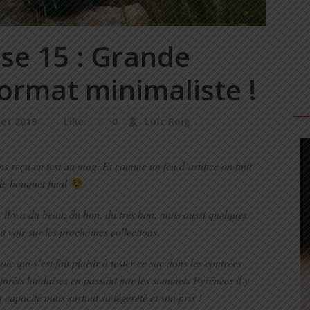
nse 15 : Grande
ormat minimaliste !
llet 2019
Like
0
Loïc Roig
ons reçu en test au mag. Et comme un feu d’artifice on finit
le bouquet final
 il y a du beau, du bon, du très bon, mais aussi quelques
t voir sur les prochaines collections.
ïc qui s’est fait plaisir à tester ce sac dans les contrées
 forêts landaises en passant par les sommets Pyrénées il y
capacité mais surtout sa légèreté et son prix !